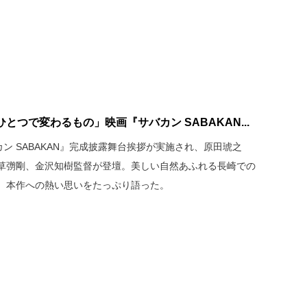
つで変わるもの」映画『サバカン SABAKAN...
ン SABAKAN』完成披露舞台挨拶が実施され、原田琥之
草彅剛、金沢知樹監督が登壇。美しい自然あふれる長崎での
、本作への熱い思いをたっぷり語った。