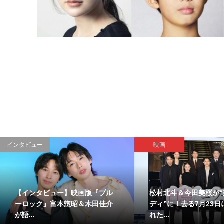
インタビュー
映画
【インタビュー】映画版『ブル
松村北斗＆今田美桜が“
ーロック』富本惣昭＆木田佳介
ディ”に！去る7月23
が語...
れた...