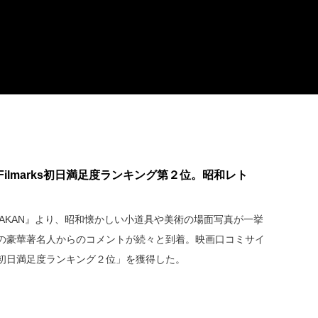
Filmarks初日満足度ランキング第２位。昭和レト
BAKAN』より、昭和懐かしい小道具や美術の場面写真が一挙
の豪華著名人からのコメントが続々と到着。映画口コミサイ
初日満足度ランキング２位」を獲得した。