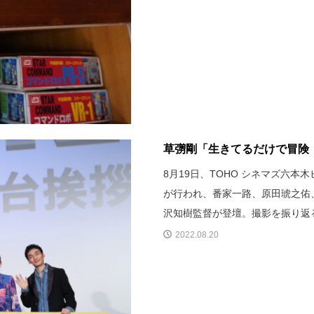
草彅剛「生きてるだけで冒険！
8月19日、TOHO シネマズ六本
が行われ、番家一路、原田琥之佑
沢知樹監督が登壇。撮影を振り返
2022.08.20