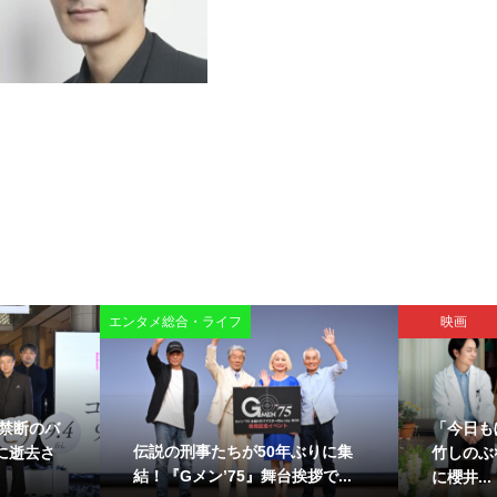
エンタメ総合・ライフ
映画
禁断のバ
「今日も
伝説の刑事たちが50年ぶりに集
日に逝去さ
竹しのぶ
結！『Gメン’75』舞台挨拶で...
に櫻井...