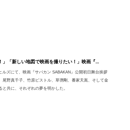
」「新しい地図で映画を撮りたい！」映画『...
木ヒルズにて、映画『サバカン SABAKAN』公開初日舞台挨拶
、尾野真千子、竹原ピストル、草彅剛、番家天嵩、そして金
ると共に、それぞれの夢を明かした。