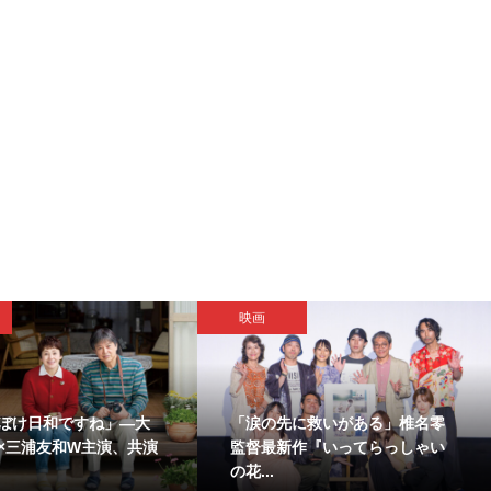
映画
ぼけ日和ですね」―大
「涙の先に救いがある」椎名零
×三浦友和W主演、共演
監督最新作『いってらっしゃい
の花...