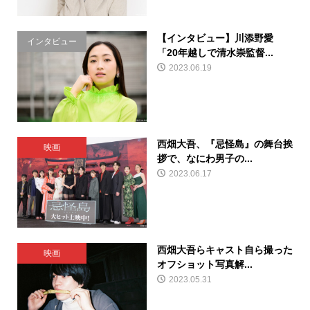
【インタビュー】川添野愛
インタビュー
「20年越しで清水崇監督...
2023.06.19
西畑大吾、『忌怪島』の舞台挨
映画
拶で、なにわ男子の...
2023.06.17
西畑大吾らキャスト自ら撮った
映画
オフショット写真解...
2023.05.31