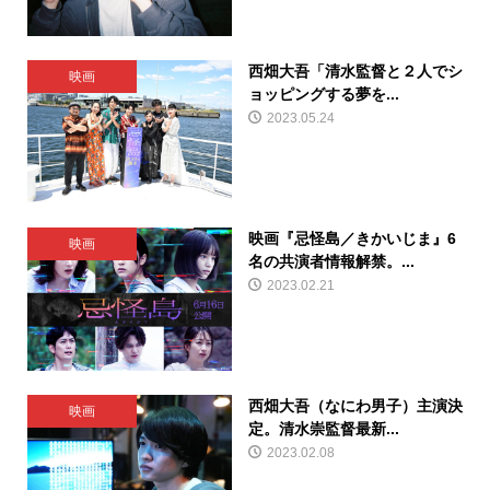
西畑大吾「清水監督と２人でシ
映画
ョッピングする夢を...
2023.05.24
映画『忌怪島／きかいじま』6
映画
名の共演者情報解禁。...
2023.02.21
西畑大吾（なにわ男子）主演決
映画
定。清水崇監督最新...
2023.02.08