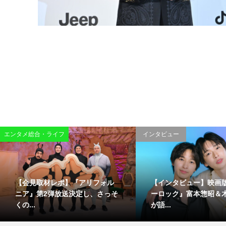
エンタメ総合・ライフ
インタビュー
【会見取材レポ】『アリフォル
【インタビュー】映画
ニア』第2弾放送決定し、さっそ
ーロック』富本惣昭＆
くの...
が語...