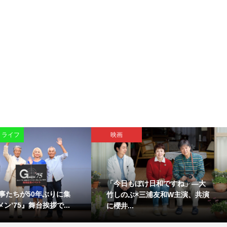
・ライフ
映画
「今日もぼけ日和ですね」―大
事たちが50年ぶりに集
竹しのぶ×三浦友和W主演、共演
ン’75』舞台挨拶で...
に櫻井...