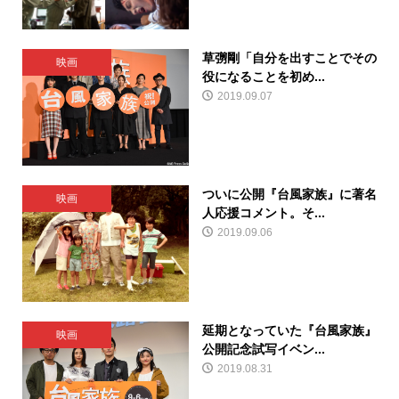
草彅剛「自分を出すことでその
映画
役になることを初め...
2019.09.07
ついに公開『台風家族』に著名
映画
人応援コメント。そ...
2019.09.06
延期となっていた『台風家族』
映画
公開記念試写イベン...
2019.08.31