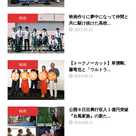
映画作りに夢中になって仲間と
映画
共に駆け抜けた高校...
2021.05.21
【トークノーカット】草彅剛、
映画
藤竜也と「ウルトラ...
2019.09.14
公開６日目興行収入１億円突破
映画
『台風家族』の新た...
2019.09.12