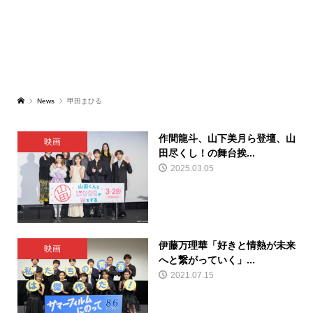
News
甲田まひる
作間龍斗、山下美月ら登壇、山
映画
田尽くし！の舞台挨...
2025.03.05
伊藤万理華「好きと情熱が未来
映画
へと繋がっていく」...
2021.07.15