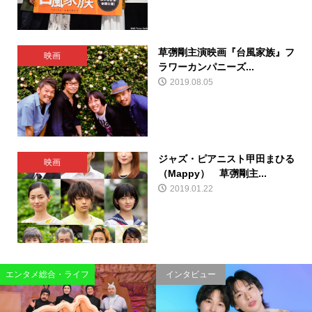
草彅剛主演映画『台風家族』フ
映画
ラワーカンパニーズ...
2019.08.05
ジャズ・ピアニスト甲田まひる
映画
（Mappy） 草彅剛主...
2019.01.22
エンタメ総合・ライフ
インタビュー