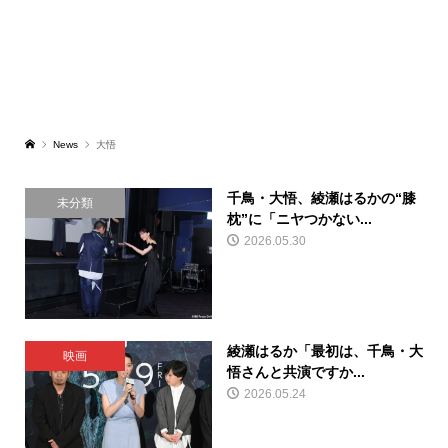
News
大悟
千鳥・大悟、綾瀬はるかの“膝
未分類
枕”に「ニヤつかない...
2026.05.30
綾瀬はるか「最初は、千鳥・大
映画
悟さんと共演ですか...
2026.05.24