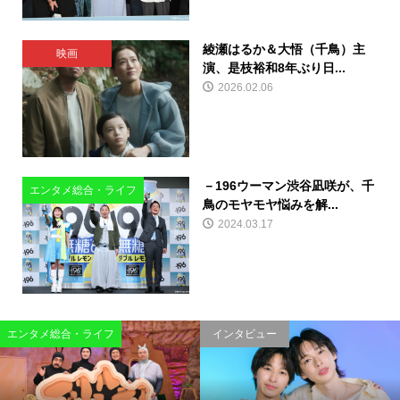
綾瀬はるか＆大悟（千鳥）主
映画
演、是枝裕和8年ぶり日...
2026.02.06
－196ウーマン渋谷凪咲が、千
エンタメ総合・ライフ
鳥のモヤモヤ悩みを解...
2024.03.17
エンタメ総合・ライフ
インタビュー