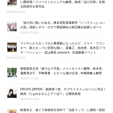
に櫻井翔！ファーストビジュアル解禁。映画『ぼけ日和』矢部
太郎原作を実写化
2026年7月28日
「涙の先に救いがある」椎名零監督最新作『いってらっしゃい
の花』池袋シネマ・ロサで満員御礼の初日舞台挨拶レポート
2026年7月28日
フジテレビスタッフが人事異動になったけど…リリー・フラン
キー、新スタッフに切実な願い。斎藤工、柏木悠、高木完 ドラ
マ『ペンション・恋は桃色 season4』完成披露イベント
2026年7月26日
香取慎吾主演『虚ろな十字架』メインキャスト解禁。鈴木杏、
蓮佛美沙子、宇崎竜童、ピエール瀧が出演。特報映像も解禁
2026年7月26日
FRUITS ZIPPER・鎮西寿々歌、サプライズメッセージに号泣！
映画『だぁれかさんとアソぼ？』公開前夜祭
2026年7月24日
鈴鹿央士、連ドラ単独初主演作で「法廷ラップ」に挑戦！稲垣