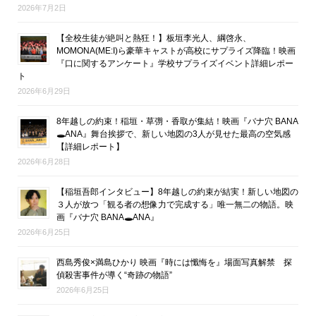
2026年7月2日
【全校生徒が絶叫と熱狂！】板垣李光人、綱啓永、
MOMONA(ME:I)ら豪華キャストが高校にサプライズ降臨！映画
『口に関するアンケート』学校サプライズイベント詳細レポー
ト
2026年6月29日
8年越しの約束！稲垣・草彅・香取が集結！映画『バナ穴 BANA
🕳ANA』舞台挨拶で、新しい地図の3人が見せた最高の空気感
【詳細レポート】
2026年6月28日
【稲垣吾郎インタビュー】8年越しの約束が結実！新しい地図の
３人が放つ「観る者の想像力で完成する」唯一無二の物語。映
画『バナ穴 BANA🕳ANA』
2026年6月25日
西島秀俊×満島ひかり 映画『時には懺悔を』場面写真解禁 探
偵殺害事件が導く“奇跡の物語”
2026年6月25日