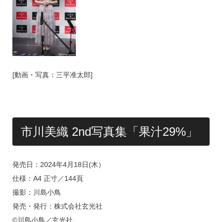
[動画・写真：三平准太郎]
市川美織 2nd写真集「果汁29%」
発売日：2024年4月18日(木）
仕様：A4 正寸／144頁
撮影：川島小鳥
発売・発行：株式会社玄光社
©川島小鳥／玄光社