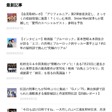
最新記事
【会見取材レポ】『アリフォルニア』第2弾放送決定し、さっそ
くの収録現場に激震！？くりぃむ有田、Snow Man深澤らが震
撼した「驚愕のスペシャルゲスト」参戦を予告
2026年8月7日
【インタビュー】映画版『ブルーロック』富本惣昭＆木田佳介
が語る「エゴ」の共鳴とブルーロック的サッカー選手とは？約1
年の猛特訓で挑んだ“究極のリアル”
2026年8月6日
松村北斗＆今田美桜が“禁断のバディ”に！去る7月23日に逝去さ
れた東野圭吾の最高傑作が実写化！映画『白鳥とコウモリ』完
成披露で「納豆」を巡る白黒議論！？
2026年8月2日
伝説の刑事たちが50年ぶりに集結！『Gメン’75』舞台挨拶で語
られた過酷過ぎる撮影秘話と丹波哲郎伝説【詳細レポート】
2026年8月2日
「今日もぼけ日和ですね」―大竹しのぶ×三浦友和W主演、共演