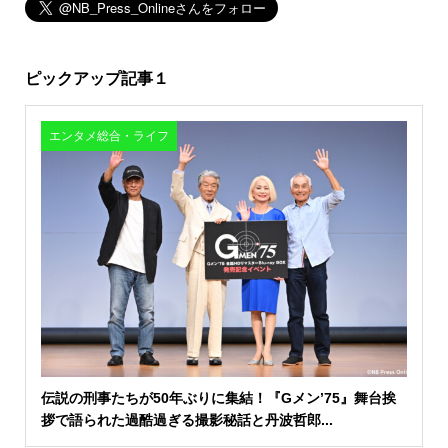
ピックアップ記事１
エンタメ総合・ライフ
伝説の刑事たちが50年ぶりに集結！『Gメン’75』舞台挨
拶で語られた過酷過ぎる撮影秘話と丹波哲郎...