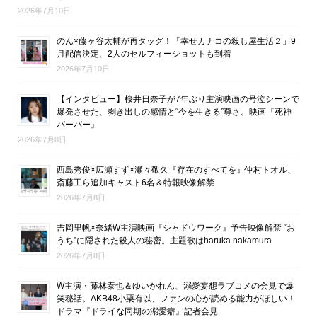
2026年7月10日
のん×藤ヶ谷太輔が再タッグ！「幸せカナコの殺し屋生活２」9
月配信決定、2人のセルフィーショットも到着
2026年7月10日
【インタビュー】桜井日奈子が7年ぶり主演映画の号泣シーンで
爆発させた、剥き出しの感情と“今を生きる”尊さ。映画『死神
バーバー』
2026年7月8日
西島秀俊×広瀬すず×瀬々敬久『存在のすべてを』仲村トオル、
斎藤工ら追加キャスト6名＆特報映像解禁
2026年7月8日
吉岡里帆×奈緒W主演映画『シャドウワーク』予告映像解禁 “お
うち”に隠された殺人の秘密。主題歌はharuka nakamura
2026年7月8日
W主演・藤林泰也＆ゆいかれん、溺愛妄想ラブコメの会見で爆
笑秘話。AKB48小栗有以、ファンの心が読める能力がほしい！
ドラマ『ドライな同期の溺愛癖』記者会見