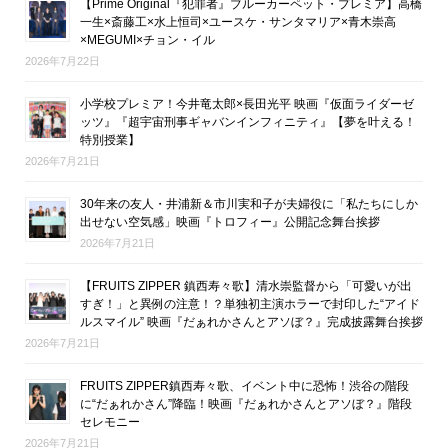
【Prime Original『犯罪者』ブルーカーペット・プレミア】高橋
一生×斎藤工×水上恒司×ユースケ・サンタマリア×青木崇高
×MEGUMI×チョン・イル
2026年7月22日
小学校プレミア！今井竜太郎×長田光平 映画『仮面ライダーゼ
ッツ』『超宇宙刑事ギャバンインフィニティ』【夢を叶える！
特別授業】
2026年7月21日
30年来の友人・井浦新＆市川実和子が夫婦役に「私たちにしか
出せない空気感」映画『トロフィー』公開記念舞台挨拶
2026年7月21日
【FRUITS ZIPPER 鎮西寿々歌】清水崇監督から「可愛いが出
すぎ！」と異例の注意！？単独初主演ホラーで封印した“アイド
ルスマイル” 映画『だぁれかさんとアソぼ？』完成披露舞台挨拶
2026年7月21日
FRUITS ZIPPER鎮西寿々歌、イベント中に恐怖！渋谷の階段
に“だぁれかさん”降臨！映画『だぁれかさんとアソぼ？』階段
セレモニー
2026年7月21日