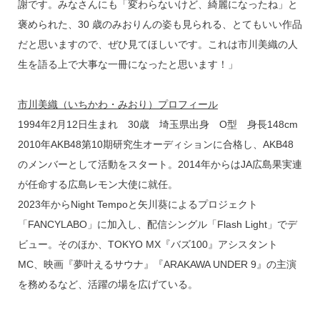
謝です。みなさんにも「変わらないけど、綺麗になったね」と
褒められた、30 歳のみおりんの姿も見られる、とてもいい作品
だと思いますので、ぜひ見てほしいです。これは市川美織の人
生を語る上で大事な一冊になったと思います！」
市川美織（いちかわ・みおり）プロフィール
1994年2月12日生まれ 30歳 埼玉県出身 O型 身長148cm
2010年AKB48第10期研究生オーディションに合格し、AKB48
のメンバーとして活動をスタート。2014年からはJA広島果実連
が任命する広島レモン大使に就任。
2023年からNight Tempoと矢川葵によるプロジェクト
「FANCYLABO」に加入し、配信シングル「Flash Light」でデ
ビュー。そのほか、TOKYO MX『バズ100』アシスタント
MC、映画『夢叶えるサウナ』『ARAKAWA UNDER 9』の主演
を務めるなど、活躍の場を広げている。