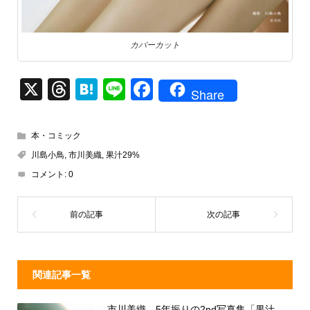
カバーカット
X
T
H
Li
F
Share
hr
at
n
a
e
e
e
c
本・コミック
a
n
e
川島小鳥
,
市川美織
,
果汁29%
d
a
b
コメント:
0
s
o
o
k
関連記事一覧
市川美織、5年振りの2nd写真集「果汁