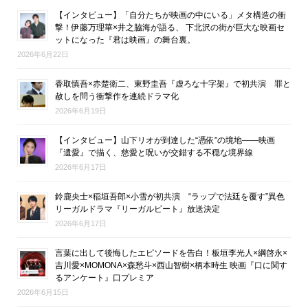
【インタビュー】「自分たちが映画の中にいる」メタ構造の衝
撃！伊藤万理華×井之脇海が語る、 下北沢の街が巨大な映画セ
ットになった『君は映画』の舞台裏。
2026年6月22日
香取慎吾×赤楚衛二、東野圭吾『虚ろな十字架』で初共演 罪と
赦しを問う衝撃作を連続ドラマ化
2026年6月19日
【インタビュー】山下リオが到達した“憑依”の境地――映画
『遺愛』で描く、慈愛と呪いが交錯する不穏な境界線
2026年6月17日
鈴鹿央士×稲垣吾郎×小雪が初共演 “ラップで法廷を覆す”異色
リーガルドラマ『リーガルビート』放送決定
2026年6月17日
言葉に出して後悔したエピソードを告白！板垣李光人×綱啓永×
吉川愛×MOMONA×森愁斗×西山智樹×柄本時生 映画『口に関す
るアンケート』口プレミア
2026年6月15日