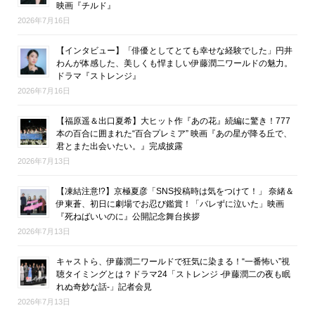
映画『チルド』
2026年7月16日
【インタビュー】「俳優としてとても幸せな経験でした」円井
わんが体感した、美しくも悍ましい伊藤潤二ワールドの魅力。
ドラマ『ストレンジ』
2026年7月16日
【福原遥＆出口夏希】大ヒット作『あの花』続編に驚き！777
本の百合に囲まれた“百合プレミア” 映画『あの星が降る丘で、
君とまた出会いたい。』完成披露
2026年7月13日
【凍結注意!?】京極夏彦「SNS投稿時は気をつけて！」 奈緒＆
伊東蒼、初日に劇場でお忍び鑑賞！「バレずに泣いた」映画
『死ねばいいのに』公開記念舞台挨拶
2026年7月13日
キャストら、伊藤潤二ワールドで狂気に染まる！“一番怖い”視
聴タイミングとは？ドラマ24「ストレンジ -伊藤潤二の夜も眠
れぬ奇妙な話-」記者会見
2026年7月13日