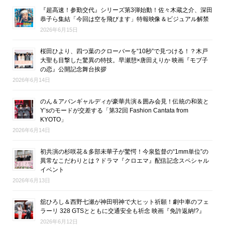
『超高速！参勤交代』シリーズ第3弾始動！佐々木蔵之介、深田
恭子ら集結「今回は空を飛びます」特報映像＆ビジュアル解禁
2026年6月15日
桜田ひより、四つ葉のクローバーを“10秒”で見つける！？木戸
大聖も目撃した驚異の特技。早瀬憩×唐田えりか 映画『モブ子
の恋』公開記念舞台挨拶
2026年6月14日
のん＆アバンギャルディが豪華共演＆囲み会見！伝統の和装と
Y’sのモードが交差する「第32回 Fashion Cantata from
KYOTO」
2026年6月14日
初共演の杉咲花＆多部未華子が驚愕！今泉監督の“1mm単位”の
異常なこだわりとは？ドラマ『クロエマ』配信記念スペシャル
イベント
2026年6月13日
舘ひろし＆西野七瀬が神田明神で大ヒット祈願！劇中車のフェ
ラーリ 328 GTSとともに交通安全も祈念 映画『免許返納!?』
2026年6月12日