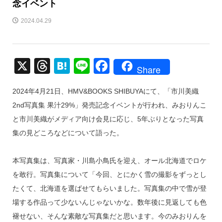
念イベント
2024.04.29
X
T
H
Li
F
Share
hr
at
n
a
2024年4月21日、HMV&BOOKS SHIBUYAにて、「市川美織
e
e
e
c
2nd写真集 果汁29%」発売記念イベントが行われ、みおりんこ
a
n
e
と市川美織がメディア向け会見に応じ、5年ぶりとなった写真
d
a
b
集の見どころなどについて語った。
s
o
o
本写真集は、写真家・川島小鳥氏を迎え、オール北海道でロケ
k
を敢行。写真集について「今回、とにかく雪の撮影をずっとし
たくて、北海道を選ばせてもらいました。写真集の中で雪が登
場する作品って少ないんじゃないかな。数年後に見返しても色
褪せない、そんな素敵な写真集だと思います。今のみおりんを