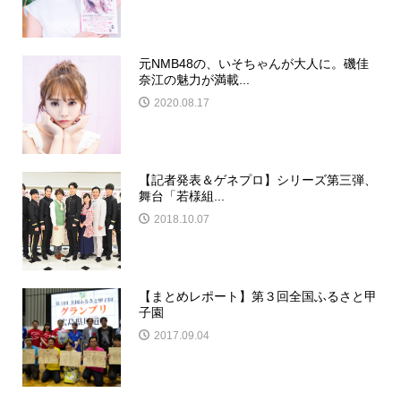
元NMB48の、いそちゃんが大人に。磯佳
奈江の魅力が満載...
2020.08.17
【記者発表＆ゲネプロ】シリーズ第三弾、
舞台「若様組...
2018.10.07
【まとめレポート】第３回全国ふるさと甲
子園
2017.09.04