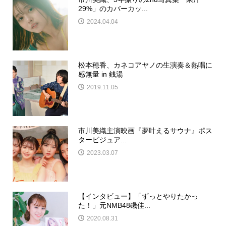
29%」のカバーカッ...
2024.04.04
松本穂香、カネコアヤノの生演奏＆熱唱に
感無量 in 銭湯
2019.11.05
市川美織主演映画『夢叶えるサウナ』ポス
タービジュア...
2023.03.07
【インタビュー】「ずっとやりたかっ
た！」元NMB48磯佳...
2020.08.31