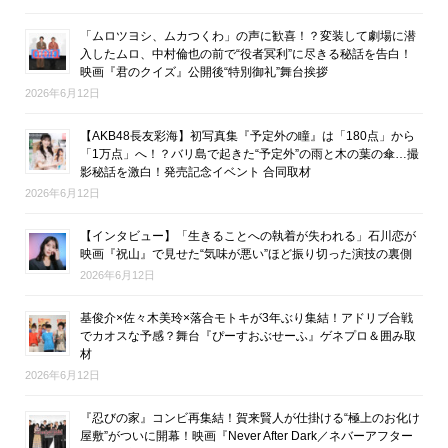
「ムロツヨシ、ムカつくわ」の声に歓喜！？変装して劇場に潜
入したムロ、中村倫也の前で“役者冥利”に尽きる秘話を告白！
映画『君のクイズ』公開後“特別御礼”舞台挨拶
2026年6月12日
【AKB48長友彩海】初写真集『予定外の瞳』は「180点」から
「1万点」へ！？バリ島で起きた“予定外”の雨と木の葉の傘…撮
影秘話を激白！発売記念イベント 合同取材
2026年6月12日
【インタビュー】「生きることへの執着が失われる」石川恋が
映画『祝山』で見せた“気味が悪い”ほど振り切った演技の裏側
2026年6月12日
基俊介×佐々木美玲×落合モトキが3年ぶり集結！アドリブ合戦
でカオスな予感？舞台『ぴーすおぶせーふ』ゲネプロ＆囲み取
材
2026年6月12日
『忍びの家』コンビ再集結！賀来賢人が仕掛ける“極上のお化け
屋敷”がついに開幕！映画『Never After Dark／ネバーアフター