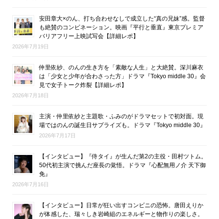
安田章大×のん、打ち合わせなしで成立した“真の兄妹”感。監督
も絶賛のコンビネーション。映画『平行と垂直』東京プレミア
バリアフリー上映試写会【詳細レポ】
2026年7月19日
仲里依紗、のんの生き方を「素敵な人生」と大絶賛。深川麻衣
は「少女と少年が合わさった方」ドラマ『Tokyo middle 30』会
見で女子トーク炸裂【詳細レポ】
2026年7月18日
主演・仲里依紗と主題歌・ふみのがドラマセットで初対面。現
場ではのんの誕生日サプライズも。ドラマ『Tokyo middle 30』
2026年7月17日
【インタビュー】『侍タイ』が生んだ第2の主役・田村ツトム。
50代初主演で挑んだ座長の覚悟。ドラマ『心配無用ノ介 天下御
免』
2026年7月16日
【インタビュー】日常が狂い出すコンビニの恐怖。唐田えりか
が体感した、瑞々しき岩崎組のエネルギーと物作りの楽しさ。