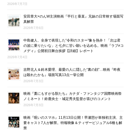
2026年7月7日
安田章大×のんW主演映画『平行と垂直』兄妹の日常映す場面写
真解禁
2026年7月6日
中島健人、全身で表現した“令和のスター”像を熱弁！「次は君
の波に乗りたいな」と七夕に甘い願いを込める。映画『ラブ≠コ
メディ』公開初日舞台挨拶【詳細】レポート
2026年7月4日
吉野北人＆鈴木愛理、最愛の人に隠した“裏の顔”…映画『昨夜
は殺れたかも』場面写真13点一挙公開
2026年7月3日
映画『藁にもすがる獣たち』カナダ・ファンタジア国際映画祭
ノミネート！鈴鹿央士・城定秀夫監督が喜びのコメント
2026年7月3日
映画『呪いのスマホ』11月13日公開！早瀬憩が単独初主演、主
要キャスト7人が解禁。特報映像＆ティザービジュアル6種も解
禁