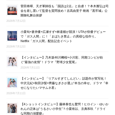
菅田将暉、天才軍師役も「国語は2点」と自虐！？本木雅弘は司
会を差し置いて監督を質問攻め！吉高由里子 映画『黒牢城』公
開御礼舞台挨拶
2026年7月12日
小栗旬×蒼井優×広瀬すず×林遣都が競演！UTAが俳優デビュー
で「ガス人間」に！「まばたき禁止」の異様な役作り。
Netflix「ガス人間」配信記念イベント
2026年7月12日
【インタビュー】乃木坂46川﨑桜×小川彩、同期コンビが紡
ぐ“最強の友情”！ドラマ『野球少女鷲尾』
2026年7月11日
【インタビュー】「リアルすぎてしんどい」話題作が実写化！
中沢元紀×秋田汐梨×齊藤なぎさが選ぶ“本当の幸せ。ドラマ『幸
せになりたいマサムネ君』
2026年7月11日
【4ショットインタビュー】藤林泰也も驚愕！ヒロイン・ゆいか
れんの正体は“うるさい小学生”？小栗有以、京典和玖『ドライ
な同期の溺愛癖』