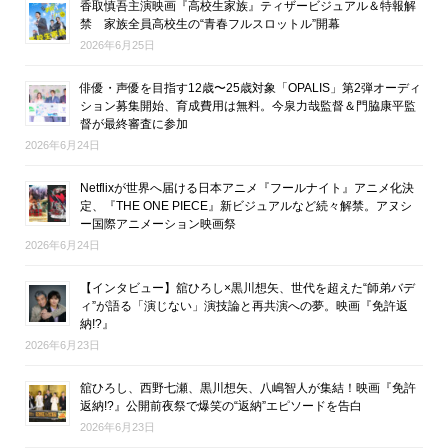
香取慎吾主演映画『高校生家族』ティザービジュアル＆特報解
禁 家族全員高校生の“青春フルスロットル”開幕
2026年6月25日
俳優・声優を目指す12歳〜25歳対象「OPALIS」第2弾オーディ
ション募集開始、育成費用は無料。今泉力哉監督＆門脇康平監
督が最終審査に参加
2026年6月24日
Netflixが世界へ届ける日本アニメ『フールナイト』アニメ化決
定、『THE ONE PIECE』新ビジュアルなど続々解禁。アヌシ
ー国際アニメーション映画祭
2026年6月24日
【インタビュー】舘ひろし×黒川想矢、世代を超えた“師弟バデ
ィ”が語る「演じない」演技論と再共演への夢。映画『免許返
納!?』
2026年6月23日
舘ひろし、西野七瀬、黒川想矢、八嶋智人が集結！映画『免許
返納!?』公開前夜祭で爆笑の“返納”エピソードを告白
2026年6月23日