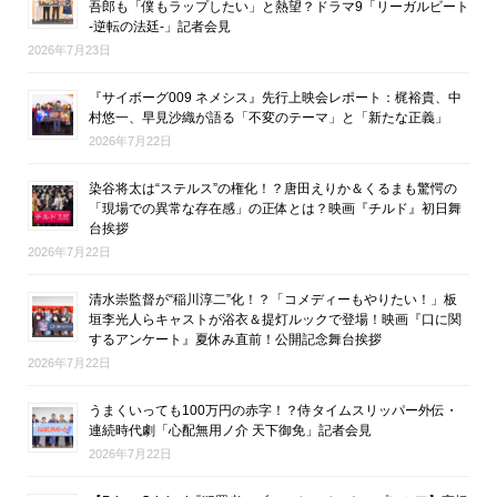
吾郎も「僕もラップしたい」と熱望？ドラマ9「リーガルビート
-逆転の法廷-」記者会見
2026年7月23日
『サイボーグ009 ネメシス』先行上映会レポート：梶裕貴、中
村悠一、早見沙織が語る「不変のテーマ」と「新たな正義」
2026年7月22日
染谷将太は“ステルス”の権化！？唐田えりか＆くるまも驚愕の
「現場での異常な存在感」の正体とは？映画『チルド』初日舞
台挨拶
2026年7月22日
清水崇監督が“稲川淳二”化！？「コメディーもやりたい！」板
垣李光人らキャストが浴衣＆提灯ルックで登場！映画『口に関
するアンケート』夏休み直前！公開記念舞台挨拶
2026年7月22日
うまくいっても100万円の赤字！？侍タイムスリッパー外伝・
連続時代劇「心配無用ノ介 天下御免」記者会見
2026年7月22日