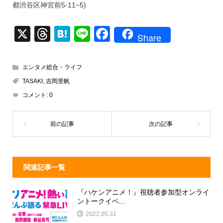
都渋谷区神宮前5-11−5)
X
T
H
Li
F
Share
hr
at
n
a
e
e
e
c
エンタメ総合・ライフ
a
n
e
TASAKI
,
吉岡里帆
d
a
b
コメント:
0
s
o
o
k
関連記事一覧
『ハケンアニメ！』視聴者参加型オンライ
ントークイベ...
2022.05.31