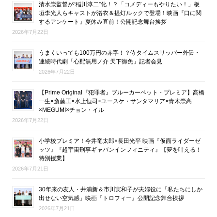
清水崇監督が“稲川淳二”化！？「コメディーもやりたい！」板
垣李光人らキャストが浴衣＆提灯ルックで登場！映画『口に関
するアンケート』夏休み直前！公開記念舞台挨拶
2026年7月22日
うまくいっても100万円の赤字！？侍タイムスリッパー外伝・
連続時代劇「心配無用ノ介 天下御免」記者会見
2026年7月22日
【Prime Original『犯罪者』ブルーカーペット・プレミア】高橋
一生×斎藤工×水上恒司×ユースケ・サンタマリア×青木崇高
×MEGUMI×チョン・イル
2026年7月22日
小学校プレミア！今井竜太郎×長田光平 映画『仮面ライダーゼ
ッツ』『超宇宙刑事ギャバンインフィニティ』【夢を叶える！
特別授業】
2026年7月21日
30年来の友人・井浦新＆市川実和子が夫婦役に「私たちにしか
出せない空気感」映画『トロフィー』公開記念舞台挨拶
2026年7月21日