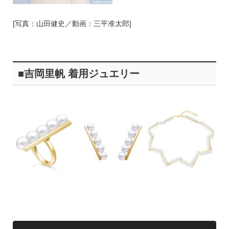
[写真：山田健史／動画：三平准太郎]
■吉岡里帆 着用ジュエリー