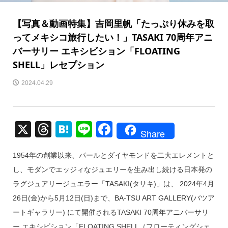
【写真＆動画特集】吉岡里帆「たっぷり休みを取
ってメキシコ旅行したい！」TASAKI 70周年アニ
バーサリー エキシビション「FLOATING
SHELL」レセプション
2024.04.29
X
T
H
Li
F
Share
hr
at
n
a
1954年の創業以来、パールとダイヤモンドを二大エレメントと
e
e
e
c
し、モダンでエッジィなジュエリーを生み出し続ける日本発の
a
n
e
ラグジュアリージュエラー「TASAKI(タサキ)」は、 2024年4月
d
a
b
26日(金)から5月12日(日)まで、BA-TSU ART GALLERY(バツア
s
o
ートギャラリー) にて開催されるTASAKI 70周年アニバーサリ
o
ー エキシビション「FLOATING SHELL（フローティングシェ