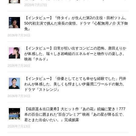
2026年7月17日
【インタビュー】『侍タイ』が生んだ第2の主役・田村ツトム。
50代初主演で挑んだ座長の覚悟。ドラマ『心配無用ノ介 天下御
免』
2026年7月16日
【インタビュー】日常が狂い出すコンビニの恐怖。唐田えりか
が体感した、瑞々しき岩崎組のエネルギーと物作りの楽しさ。
映画『チルド』
2026年7月16日
【インタビュー】「俳優としてとても幸せな経験でした」円井
わんが体感した、美しくも悍ましい伊藤潤二ワールドの魅力。
ドラマ『ストレンジ』
2026年7月16日
【福原遥＆出口夏希】大ヒット作『あの花』続編に驚き！777
本の百合に囲まれた“百合プレミア” 映画『あの星が降る丘で、
君とまた出会いたい。』完成披露
2026年7月13日