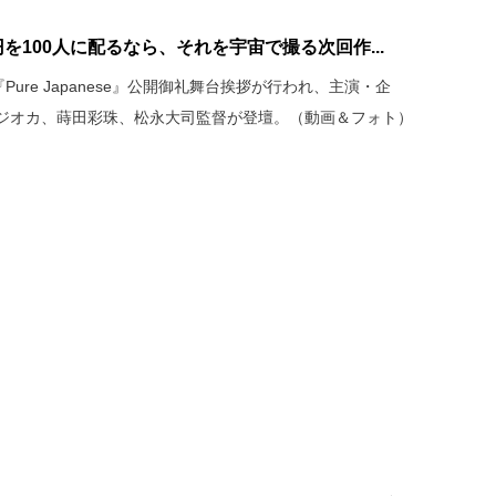
を100人に配るなら、それを宇宙で撮る次回作...
ure Japanese』公開御礼舞台挨拶が行われ、主演・企
ジオカ、蒔田彩珠、松永大司監督が登壇。（動画＆フォト）