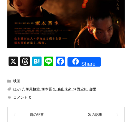
X
T
H
Li
F
Share
hr
at
n
a
e
e
e
c
映画
a
n
e
ほかげ
,
塚尾桜雅
,
塚本晋也
,
森山未來
,
河野宏紀
,
趣里
d
a
b
コメント:
0
s
o
o
k