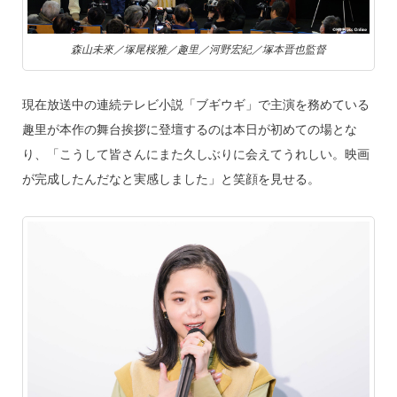
森山未來／塚尾桜雅／趣里／河野宏紀／塚本晋也監督
現在放送中の連続テレビ小説「ブギウギ」で主演を務めている
趣里が本作の舞台挨拶に登壇するのは本日が初めての場とな
り、「こうして皆さんにまた久しぶりに会えてうれしい。映画
が完成したんだなと実感しました」と笑顔を見せる。