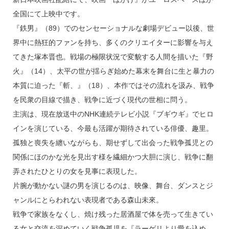
全国にて上映中です。
『鉄男』（89）でのセンセーショナルな劇場デビュー以後、世
界中に熱狂的ファンを持ち、多くのクリエイターに影響を与え
てきた塚本晋也。戦場の極限状況で変貌する人間を描いた『野
火』（14）、太平の世が揺らぎ始めた幕末を舞台に生と暴力の
本質に迫った『斬、』（18）、本作ではその流れを汲み、戦争
を民衆の目線で描き、戦争に近づく現代の世相に問う。
主演は、現在放送中のNHK連続テレビ小説『ブギウギ』でヒロ
インを演じている、今最も活躍が期待されている俳優、趣里。
孤独と喪失を纏いながらも、期せずして出会った戦争孤児との
関係にほのかな光を見出す様を繊細かつ大胆に演じ、戦争に翻
弄されたひとりの女を見事に表現した。
片腕が動かない謎の男を演じるのは、映像、舞台、ダンスとジ
ャンルにとらわれない表現者である森山未來。
戦争で家族をなくし、焼け残った居酒屋で体を売って生きてい
る女と交流を深めていく戦争孤児を『ラーゲリより愛を込め