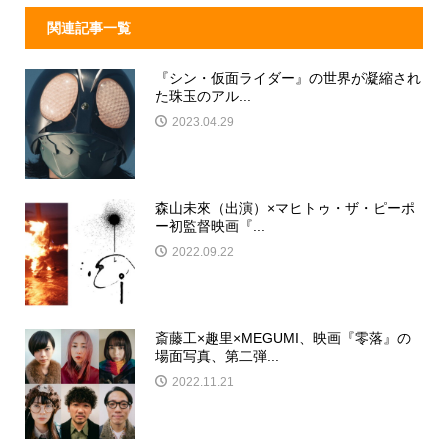
関連記事一覧
『シン・仮面ライダー』の世界が凝縮され
た珠玉のアル...
2023.04.29
森山未來（出演）×マヒトゥ・ザ・ピーポ
ー初監督映画『...
2022.09.22
斎藤工×趣里×MEGUMI、映画『零落』の
場面写真、第二弾...
2022.11.21