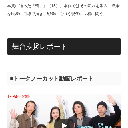
k
本質に迫った『斬、』（18）。本作ではその流れを汲み、戦争
を民衆の目線で描き、戦争に近づく現代の世相に問う。
舞台挨拶レポート
■トークノーカット動画レポート