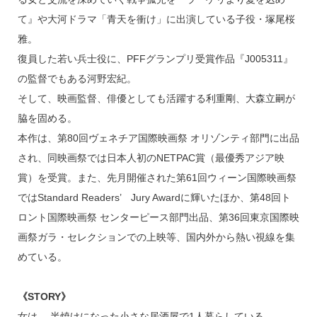
て』や大河ドラマ「青天を衝け」に出演している子役・塚尾桜
雅。
復員した若い兵士役に、PFFグランプリ受賞作品『J005311』
の監督でもある河野宏紀。
そして、映画監督、俳優としても活躍する利重剛、大森立嗣が
脇を固める。
本作は、第80回ヴェネチア国際映画祭 オリゾンティ部門に出品
され、同映画祭では日本人初のNETPAC賞（最優秀アジア映
賞）を受賞。また、先月開催された第61回ウィーン国際映画祭
ではStandard Readers’ Jury Awardに輝いたほか、第48回ト
ロント国際映画祭 センターピース部門出品、第36回東京国際映
画祭ガラ・セレクションでの上映等、国内外から熱い視線を集
めている。
《STORY》
女は、 半焼けになった小さな居酒屋で1人暮らしている。