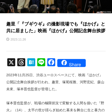
趣里「『ブギウギ』の撮影現場でも『ほかげ』と
共に居ました」映画『ほかげ』公開記念舞台挨拶
2023.11.26
X
T
H
Li
F
Share
hr
at
n
a
2023年11月25日、渋谷ユーロスペースにて、映画『ほかげ』
e
e
e
c
公開記念舞台挨拶が行われ、趣里、塚尾桜雅、河野宏紀、森山
a
n
e
未來、塚本晋也監督が登壇した。
d
a
b
s
o
塚本晋也監督が、戦場の極限状況で変貌する人間を描いた『野
o
火』（14）、太平の世が揺らぎ始めた幕末を舞台に生と暴力の