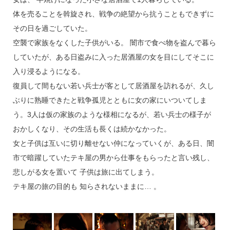
体を売ることを斡旋され、戦争の絶望から抗うこともできずに
その日を過ごしていた。
空襲で家族をなくした子供がいる。 闇市で食べ物を盗んで暮ら
していたが、ある日盗みに入った居酒屋の女を目にしてそこに
入り浸るようになる。
復員して間もない若い兵士が客として居酒屋を訪れるが、久し
ぶりに熟睡できたと戦争孤児とともに女の家にいついてしま
う。3人は仮の家族のような様相になるが、若い兵士の様子が
おかしくなり、その生活も長くは続かなかった。
女と子供は互いに切り離せない仲になっていくが、ある日、闇
市で暗躍していたテキ屋の男から仕事をもらったと言い残し、
悲しがる女を置いて 子供は旅に出てしまう。
テキ屋の旅の目的も 知らされないままに… 。