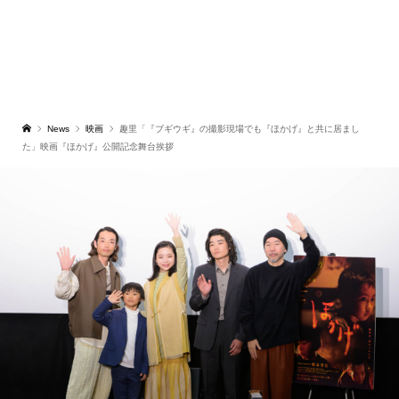
News
映画
趣里「『ブギウギ』の撮影現場でも『ほかげ』と共に居まし
た」映画『ほかげ』公開記念舞台挨拶