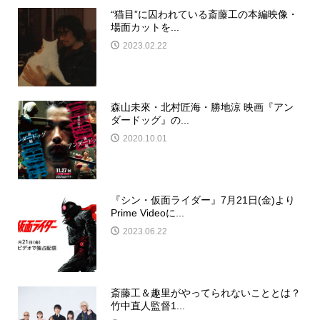
“猫目”に囚われている斎藤工の本編映像・
場面カットを...
2023.02.22
森山未來・北村匠海・勝地涼 映画『アン
ダードッグ』の...
2020.10.01
『シン・仮面ライダー』7月21日(金)より
Prime Videoに...
2023.06.22
斎藤工＆趣里がやってられないこととは？
竹中直人監督1...