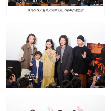
塚尾桜雅／趣里／河野宏紀／塚本晋也監督