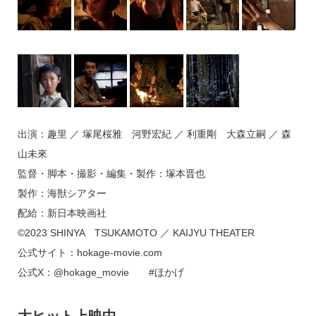
出演：趣里 ／ 塚尾桜雅 河野宏紀 ／ 利重剛 大森立嗣 ／ 森
山未來
監督・脚本・撮影・編集・製作：塚本晋也
製作：海獣シアター
配給：新日本映画社
©2023 SHINYA TSUKAMOTO ／ KAIJYU THEATER
公式サイト：hokage-movie.com
公式X：@hokage_movie #ほかげ