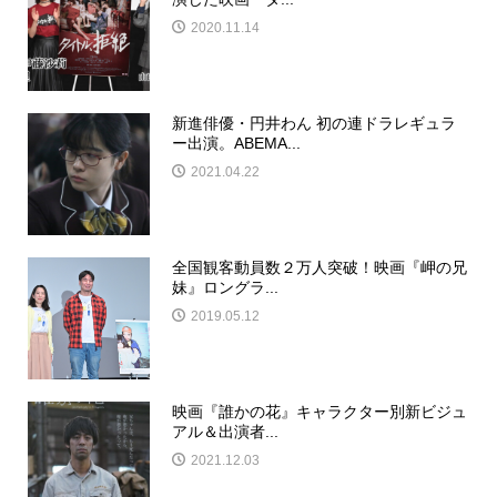
2020.11.14
新進俳優・円井わん 初の連ドラレギュラ
ー出演。ABEMA...
2021.04.22
全国観客動員数２万人突破！映画『岬の兄
妹』ロングラ...
2019.05.12
映画『誰かの花』キャラクター別新ビジュ
アル＆出演者...
2021.12.03