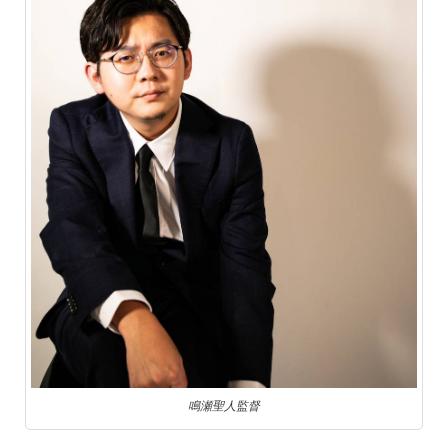
鳴瀬聖人監督