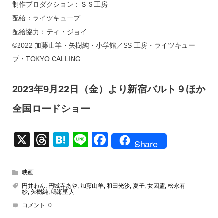
制作プロダクション：ＳＳ工房
配給：ライツキューブ
配給協力：ティ・ジョイ
©2022 加藤山羊・矢樹純・小学館／SS 工房・ライツキュー
ブ・TOKYO CALLING
2023年9月22日（金）より新宿バルト９ほか
全国ロードショー
X
T
H
Li
F
Share
hr
at
n
a
e
e
e
c
映画
a
n
e
円井わん
,
円城寺あや
,
加藤山羊
,
和田光沙
,
夏子
,
女囚霊
,
松永有
紗
,
矢樹純
,
鳴瀬聖人
d
a
b
コメント:
0
s
o