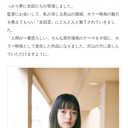
っかり夢に女囚たちが登場しました。
監督にお会いして、私が演じる美山の孤独、ホラー映画の魅力
を教えてもらい『女囚霊』にどんどんと魅了されていきまし
た。
「人間が一番恐ろしい」そんな原作漫画のテーマを大切に、ホ
ラー映画として進化した作品になりました。沢山の方に楽しん
でいただけますように。