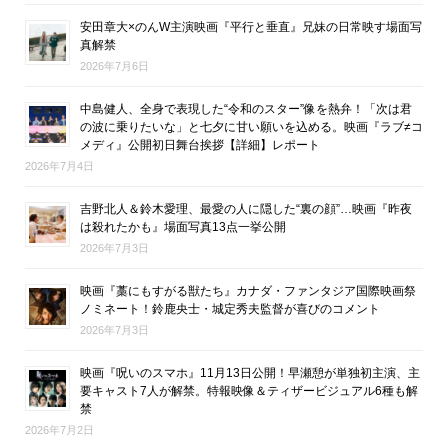
安田章大×のんW主演映画『平行と垂直』兄妹の日常映す場面写
真解禁
2026年7月6日
中島健人、全身で表現した“令和のスター”像を熱弁！「次は君
の波に乗りたいな」と七夕に甘い願いを込める。映画『ラブ≠コ
メディ』公開初日舞台挨拶【詳細】レポート
2026年7月4日
吉野北人＆鈴木愛理、最愛の人に隠した“裏の顔”…映画『昨夜
は殺れたかも』場面写真13点一挙公開
2026年7月3日
映画『藁にもすがる獣たち』カナダ・ファンタジア国際映画祭
ノミネート！鈴鹿央士・城定秀夫監督が喜びのコメント
2026年7月3日
映画『呪いのスマホ』11月13日公開！早瀬憩が単独初主演、主
要キャスト7人が解禁。特報映像＆ティザービジュアル6種も解
禁
2026年7月2日