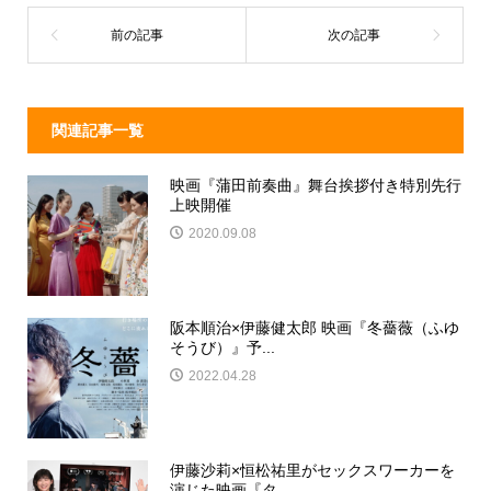
o
k
関連記事一覧
映画『蒲田前奏曲』舞台挨拶付き特別先行
上映開催
2020.09.08
阪本順治×伊藤健太郎 映画『冬薔薇（ふゆ
そうび）』予...
2022.04.28
伊藤沙莉×恒松祐里がセックスワーカーを
演じた映画『タ...