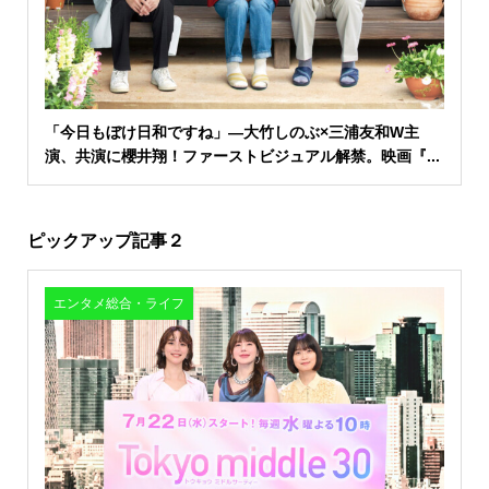
「今日もぼけ日和ですね」―大竹しのぶ×三浦友和W主
演、共演に櫻井翔！ファーストビジュアル解禁。映画『...
ピックアップ記事２
エンタメ総合・ライフ