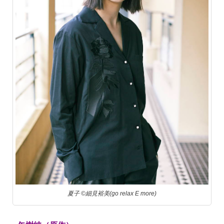
夏子 ©︎細見裕美(go relax E more)