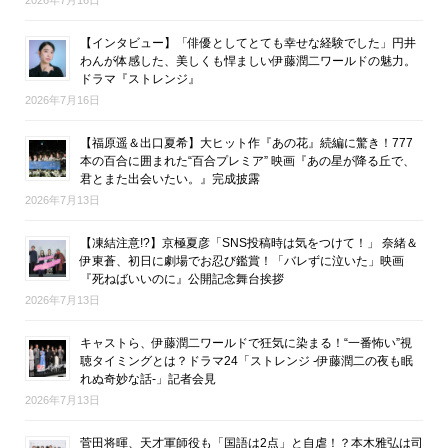
【インタビュー】「俳優としてとても幸せな経験でした」円井
わんが体感した、美しくも悍ましい伊藤潤二ワールドの魅力。
ドラマ『ストレンジ』
2026年7月16日
【福原遥＆出口夏希】大ヒット作『あの花』続編に驚き！777
本の百合に囲まれた“百合プレミア” 映画『あの星が降る丘で、
君とまた出会いたい。』完成披露
2026年7月13日
【凍結注意!?】京極夏彦「SNS投稿時は気をつけて！」 奈緒＆
伊東蒼、初日に劇場でお忍び鑑賞！「バレずに泣いた」映画
『死ねばいいのに』公開記念舞台挨拶
2026年7月13日
キャストら、伊藤潤二ワールドで狂気に染まる！“一番怖い”視
聴タイミングとは？ドラマ24「ストレンジ -伊藤潤二の夜も眠
れぬ奇妙な話-」記者会見
2026年7月13日
菅田将暉、天才軍師役も「国語は2点」と自虐！？本木雅弘は司