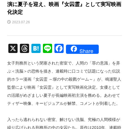
演に夏子を迎え、映画『女囚霊』として実写映画
化決定
2023.07.26
X
T
H
Li
F
Share
hr
at
n
a
女子刑務所という閉塞された密室で、人間の「罪の意識」を弄
e
e
e
c
ぶ＜洗脳＞の恐怖を描き、連載時に口コミで話題になった伝説
a
n
e
的ホラー漫画『女囚霊 ～塀の中の殺戮ゲーム～』が、鳴瀬聖人
d
a
b
監督により映画『女囚霊』として実写映画化決定。女優として
s
o
の活躍がめざましい夏子が長編映画初主演を務める。あわせて
o
ティザー映像、キービジュアルが解禁、コメントが到着した。
k
入ったら逃れられない密室、解けない洗脳、究極の人間模様が
繰り広げられる刑務所の中の女囚たち。原作は2010年、連載時