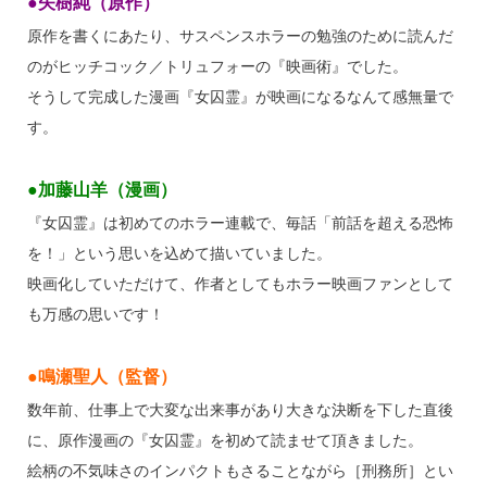
●矢樹純（原作）
原作を書くにあたり、サスペンスホラーの勉強のために読んだ
のがヒッチコック／トリュフォーの『映画術』でした。
そうして完成した漫画『女囚霊』が映画になるなんて感無量で
す。
●加藤山羊（漫画）
『女囚霊』は初めてのホラー連載で、毎話「前話を超える恐怖
を！」という思いを込めて描いていました。
映画化していただけて、作者としてもホラー映画ファンとして
も万感の思いです！
●鳴瀬聖人（監督）
数年前、仕事上で大変な出来事があり大きな決断を下した直後
に、原作漫画の『女囚霊』を初めて読ませて頂きました。
絵柄の不気味さのインパクトもさることながら［刑務所］とい