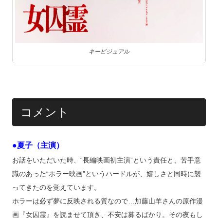
キービジュアル
コメント
●夏子（主演）
お話をいただいた時、“長編映画初主演”という責任と、苦手意
識のあった“ホラー映画”というハードルが、嬉しさと同時に襲
ってきたのを覚えています。
ホラーは必ず夢に反映される質なので…加藤山羊さんの原作漫
画『女囚霊』を読ませて頂き、不安は募るばかり。その夜もし