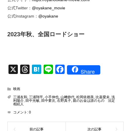
公式Twitter：
@oyakane_movie
公式Instagram：
@oyakane
2023年秋、全国ロードショー
X
T
H
Li
F
Share
hr
at
n
a
e
e
e
c
映画
a
n
e
三浦友和
,
三浦翔平
,
小手伸也
,
山﨑静代
,
松岡依都美
,
比嘉愛未
,
浅
利陽介
,
田中光敏
,
田中要次
,
石野真子
,
親のお金は誰のもの 法定
d
a
b
相続人
コメント:
0
s
o
o