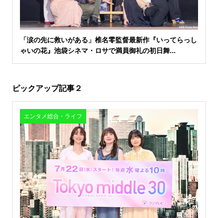
「涙の先に救いがある」椎名零監督最新作『いってらっし
ゃいの花』池袋シネマ・ロサで満員御礼の初日舞...
ピックアップ記事２
エンタメ総合・ライフ