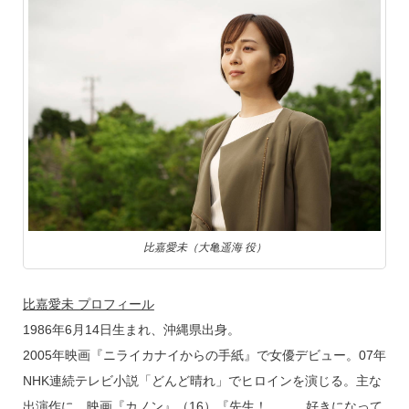
比嘉愛未（大亀遥海 役）
比嘉愛未 プロフィール
1986年6月14日生まれ、沖縄県出身。
2005年映画『ニライカナイからの手紙』で女優デビュー。07年
NHK連続テレビ小説「どんど晴れ」でヒロインを演じる。主な
出演作に、映画『カノン』（16）『先生！、、、好きになって