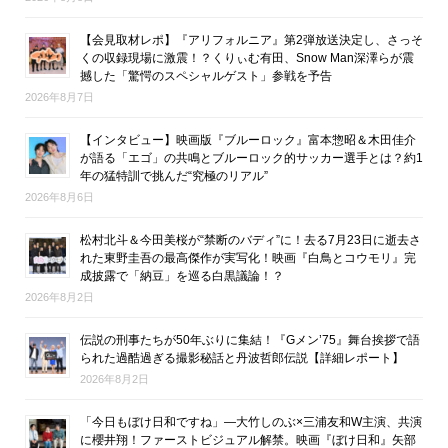
【会見取材レポ】『アリフォルニア』第2弾放送決定し、さっそ
くの収録現場に激震！？くりぃむ有田、Snow Man深澤らが震
撼した「驚愕のスペシャルゲスト」参戦を予告
2026年8月7日
【インタビュー】映画版『ブルーロック』富本惣昭＆木田佳介
が語る「エゴ」の共鳴とブルーロック的サッカー選手とは？約1
年の猛特訓で挑んだ“究極のリアル”
2026年8月6日
松村北斗＆今田美桜が“禁断のバディ”に！去る7月23日に逝去さ
れた東野圭吾の最高傑作が実写化！映画『白鳥とコウモリ』完
成披露で「納豆」を巡る白黒議論！？
2026年8月2日
伝説の刑事たちが50年ぶりに集結！『Gメン’75』舞台挨拶で語
られた過酷過ぎる撮影秘話と丹波哲郎伝説【詳細レポート】
2026年8月2日
「今日もぼけ日和ですね」―大竹しのぶ×三浦友和W主演、共演
に櫻井翔！ファーストビジュアル解禁。映画『ぼけ日和』矢部