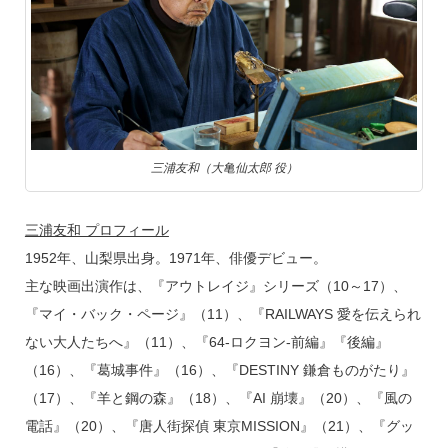
三浦友和（大亀仙太郎 役）
三浦友和 プロフィール
1952年、山梨県出身。1971年、俳優デビュー。
主な映画出演作は、『アウトレイジ』シリーズ（10～17）、
『マイ・バック・ページ』（11）、『RAILWAYS 愛を伝えられ
ない大人たちへ』（11）、『64-ロクヨン-前編』『後編』
（16）、『葛城事件』（16）、『DESTINY 鎌倉ものがたり』
（17）、『羊と鋼の森』（18）、『AI 崩壊』（20）、『風の
電話』（20）、『唐人街探偵 東京MISSION』（21）、『グッ