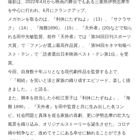
撮影は、2022年4月から映画の舞台でもある三重県伊勢志摩市
を中心に行われ、6月にクランクアップ。
メガホンを取るのは、『利休にたずねよ』（13）、『サクラサ
ク』（14）、『海難1890』（15）、『天外者』(20)などで知ら
れる田中光敏監督。前作『天外者』では「第34回日刊スポーツ
大賞」で「ファンが選ぶ最高作品賞」、「第94回キネマ旬報ベ
スト・テン」で「読者選出日本映画ベスト・テン第1位」を受
賞。
今回、自身数十年ぶりとなる現代劇作品を監督する上で、
「『相続』を笑いと涙と家族の織り成すエピソード。楽しく描
きました。」と語る。
また、脚本を担当した小松江里子は『利休にたずねよ』、『海
難 1890』、『天外者』を田中監督と共に生み出した名コン
ビ。社会問題と真珠を巡る家族の喜劇、更に伊勢志摩の壮大な
風景を織り込み、オリジナルストーリーを誕生させた。コロナ
禍や戦争など、改めてそこにある幸せに触れることができる