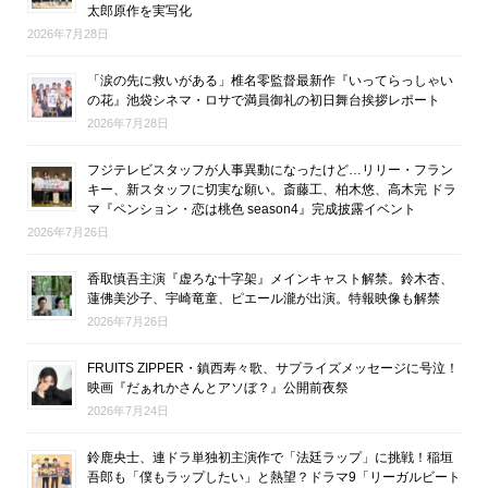
太郎原作を実写化
2026年7月28日
「涙の先に救いがある」椎名零監督最新作『いってらっしゃい
の花』池袋シネマ・ロサで満員御礼の初日舞台挨拶レポート
2026年7月28日
フジテレビスタッフが人事異動になったけど…リリー・フラン
キー、新スタッフに切実な願い。斎藤工、柏木悠、高木完 ドラ
マ『ペンション・恋は桃色 season4』完成披露イベント
2026年7月26日
香取慎吾主演『虚ろな十字架』メインキャスト解禁。鈴木杏、
蓮佛美沙子、宇崎竜童、ピエール瀧が出演。特報映像も解禁
2026年7月26日
FRUITS ZIPPER・鎮西寿々歌、サプライズメッセージに号泣！
映画『だぁれかさんとアソぼ？』公開前夜祭
2026年7月24日
鈴鹿央士、連ドラ単独初主演作で「法廷ラップ」に挑戦！稲垣
吾郎も「僕もラップしたい」と熱望？ドラマ9「リーガルビート