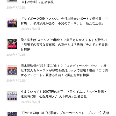
-逆転の法廷-」記者会見
2026年7月23日
『サイボーグ009 ネメシス』先行上映会レポート：梶裕貴、中
村悠一、早見沙織が語る「不変のテーマ」と「新たな正義」
2026年7月22日
染谷将太は“ステルス”の権化！？唐田えりか＆くるまも驚愕の
「現場での異常な存在感」の正体とは？映画『チルド』初日舞
台挨拶
2026年7月22日
清水崇監督が“稲川淳二”化！？「コメディーもやりたい！」板
垣李光人らキャストが浴衣＆提灯ルックで登場！映画『口に関
するアンケート』夏休み直前！公開記念舞台挨拶
2026年7月22日
うまくいっても100万円の赤字！？侍タイムスリッパー外伝・
連続時代劇「心配無用ノ介 天下御免」記者会見
2026年7月22日
【Prime Original『犯罪者』ブルーカーペット・プレミア】高橋