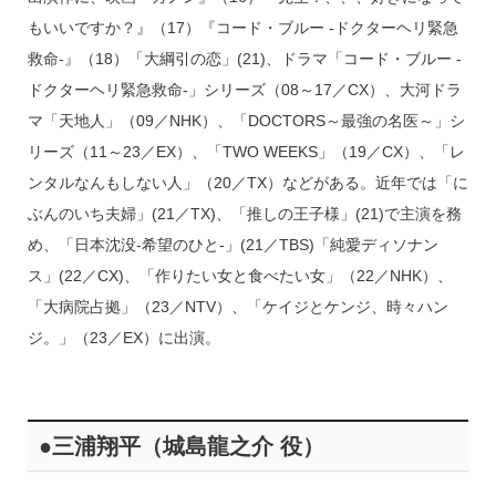
もいいですか？』（17）『コード・ブルー -ドクターヘリ緊急
救命-』（18）「大綱引の恋」(21)、ドラマ「コード・ブルー -
ドクターヘリ緊急救命-」シリーズ（08～17／CX）、大河ドラ
マ「天地人」（09／NHK）、「DOCTORS～最強の名医～」シ
リーズ（11～23／EX）、「TWO WEEKS」（19／CX）、「レ
ンタルなんもしない人」（20／TX）などがある。近年では「に
ぶんのいち夫婦」(21／TX)、「推しの王子様」(21)で主演を務
め、「日本沈没-希望のひと-」(21／TBS)「純愛ディソナン
ス」(22／CX)、「作りたい女と食べたい女」（22／NHK）、
「大病院占拠」（23／NTV）、「ケイジとケンジ、時々ハン
ジ。」（23／EX）に出演。
●三浦翔平（城島龍之介 役）