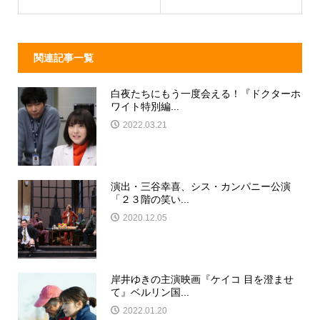
k
関連記事一覧
白夜たちにもう一度会える！『ドクターホ
ワイト特別編...
2022.03.21
演出・三谷幸喜、シス・カンパニー公演
「２３階の笑い...
2020.12.05
岸井ゆきの主演映画『ケイコ 目を澄ませ
て』ベルリン国...
2022.01.20