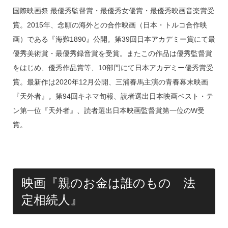
国際映画祭 最優秀監督賞・最優秀女優賞・最優秀映画音楽賞受
賞。2015年、念願の海外との合作映画（日本・トルコ合作映
画）である『海難1890』公開。第39回日本アカデミー賞にて最
優秀美術賞・最優秀録音賞を受賞。またこの作品は優秀監督賞
をはじめ、優秀作品賞等、10部門にて日本アカデミー優秀賞受
賞。最新作は2020年12月公開、三浦春馬主演の青春幕末映画
『天外者』。第94回キネマ旬報、読者選出日本映画ベスト・テ
ン第一位『天外者』、読者選出日本映画監督賞第一位のW受
賞。
映画『親のお金は誰のもの 法
定相続人』