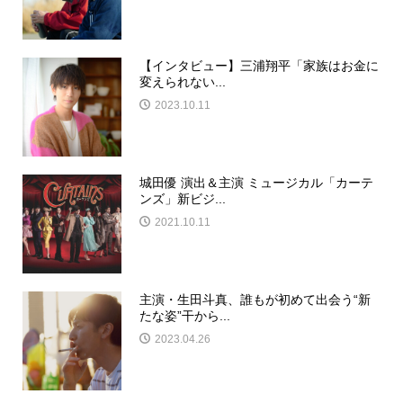
【インタビュー】三浦翔平「家族はお金に
変えられない...
2023.10.11
城田優 演出＆主演 ミュージカル「カーテ
ンズ」新ビジ...
2021.10.11
主演・生田斗真、誰もが初めて出会う“新
たな姿”干から...
2023.04.26