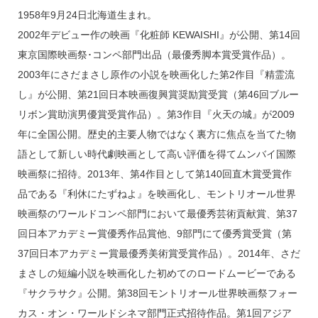
1958年9月24日北海道生まれ。
2002年デビュー作の映画『化粧師 KEWAISHI』が公開、第14回
東京国際映画祭･コンペ部門出品（最優秀脚本賞受賞作品）。
2003年にさだまさし原作の小説を映画化した第2作目『精霊流
し』が公開、第21回日本映画復興賞奨励賞受賞（第46回ブルー
リボン賞助演男優賞受賞作品）。第3作目『火天の城』が2009
年に全国公開。歴史的主要人物ではなく裏方に焦点を当てた物
語として新しい時代劇映画として高い評価を得てムンバイ国際
映画祭に招待。2013年、第4作目として第140回直木賞受賞作
品である『利休にたずねよ』を映画化し、モントリオール世界
映画祭のワールドコンペ部門において最優秀芸術貢献賞、第37
回日本アカデミー賞優秀作品賞他、9部門にて優秀賞受賞（第
37回日本アカデミー賞最優秀美術賞受賞作品）。2014年、さだ
まさしの短編小説を映画化した初めてのロードムービーである
『サクラサク』公開。第38回モントリオール世界映画祭フォー
カス・オン・ワールドシネマ部門正式招待作品。第1回アジア