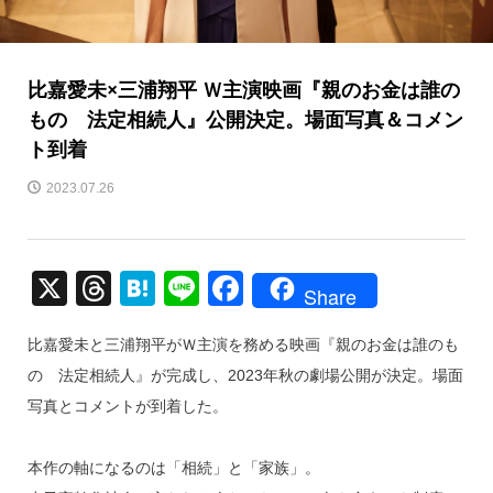
比嘉愛未×三浦翔平 Ｗ主演映画『親のお金は誰の
もの 法定相続人』公開決定。場面写真＆コメン
ト到着
2023.07.26
X
T
H
Li
F
Share
hr
at
n
a
比嘉愛未と三浦翔平がＷ主演を務める映画『親のお金は誰のも
e
e
e
c
の 法定相続人』が完成し、2023年秋の劇場公開が決定。場面
a
n
e
写真とコメントが到着した。
d
a
b
s
o
本作の軸になるのは「相続」と「家族」。