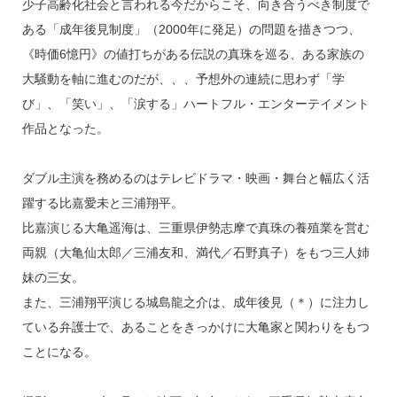
o
少子高齢化社会と言われる今だからこそ、向き合うべき制度で
k
ある「成年後見制度」（2000年に発足）の問題を描きつつ、
《時価6憶円》の値打ちがある伝説の真珠を巡る、ある家族の
大騒動を軸に進むのだが、、、予想外の連続に思わず「学
び」、「笑い」、「涙する」ハートフル・エンターテイメント
作品となった。
ダブル主演を務めるのはテレビドラマ・映画・舞台と幅広く活
躍する比嘉愛未と三浦翔平。
比嘉演じる大亀遥海は、三重県伊勢志摩で真珠の養殖業を営む
両親（大亀仙太郎／三浦友和、満代／石野真子）をもつ三人姉
妹の三女。
また、三浦翔平演じる城島龍之介は、成年後見（＊）に注力し
ている弁護士で、あることをきっかけに大亀家と関わりをもつ
ことになる。