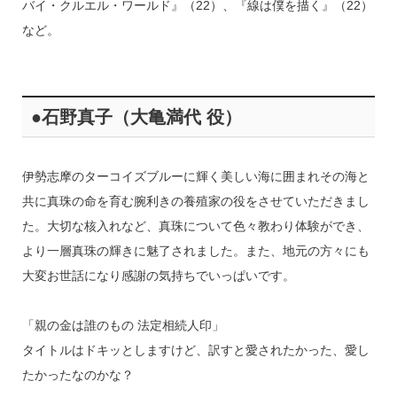
バイ・クルエル・ワールド』（22）、『線は僕を描く』（22）
など。
●石野真子（大亀満代 役）
伊勢志摩のターコイズブルーに輝く美しい海に囲まれその海と
共に真珠の命を育む腕利きの養殖家の役をさせていただきまし
た。大切な核入れなど、真珠について色々教わり体験ができ、
より一層真珠の輝きに魅了されました。また、地元の方々にも
大変お世話になり感謝の気持ちでいっぱいです。
「親の金は誰のもの 法定相続人印」
タイトルはドキッとしますけど、訳すと愛されたかった、愛し
たかったなのかな？