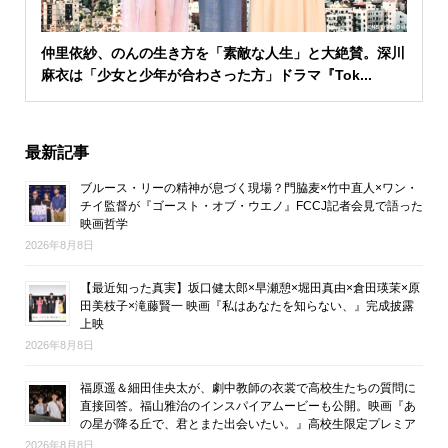
仲里依紗、のんの生き方を「素敵な人生」と大絶賛。深川
麻衣は「少女と少年が合わさった方」ドラマ『Tok...
最新記事
ブルース・リーの精神が息づく現場？門脇麦×竹中直人×ワン・
チイ監督が『ゴースト・オブ・ウエノ』FCCJ記者会見で語った
映画哲学
2026年8月8日
【最近知った真実】坂口健太郎×早瀬憩×堀田真由×倉田瑛茉×原
田美枝子×滝藤賢一 映画『私はあなたを知らない、』完成披露
上映
2026年8月8日
福原遥＆細田佳央太が、劇中教師の衣裳で高校生たちの質問に
直接回答。福山雅治のインスパイアムービーも公開。映画『あ
の星が降る丘で、君とまた出会いたい。』高校生限定プレミア
2026年8月8日