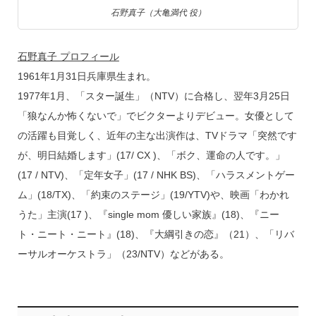
石野真子（大亀満代 役）
石野真子 プロフィール
1961年1月31日兵庫県生まれ。
1977年1月、「スター誕生」（NTV）に合格し、翌年3月25日
「狼なんか怖くないで」でビクターよりデビュー。女優として
の活躍も目覚しく、近年の主な出演作は、TVドラマ「突然です
が、明日結婚します」(17/ CX )、「ボク、運命の人です。」
(17 / NTV)、「定年女子」(17 / NHK BS)、「ハラスメントゲー
ム」(18/TX)、「約束のステージ」(19/YTV)や、映画「わかれ
うた」主演(17 )、『single mom 優しい家族』(18)、『ニー
ト・ニート・ニート』(18)、『大綱引きの恋』（21）、「リバ
ーサルオーケストラ」（23/NTV）などがある。