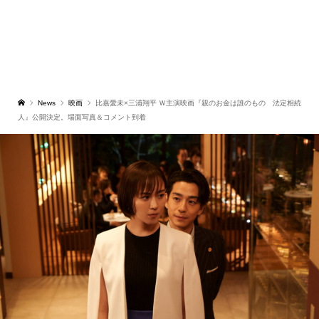
News
映画
比嘉愛未×三浦翔平 Ｗ主演映画『親のお金は誰のもの 法定相続
人』公開決定。場面写真＆コメント到着