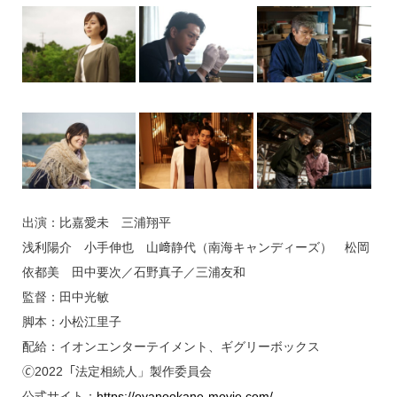
出演：比嘉愛未 三浦翔平
浅利陽介 小手伸也 山﨑静代（南海キャンディーズ） 松岡
依都美 田中要次／石野真子／三浦友和
監督：田中光敏
脚本：小松江里子
配給：イオンエンターテイメント、ギグリーボックス
🄫2022「法定相続人」製作委員会
公式サイト：
https://oyanookane-movie.com/