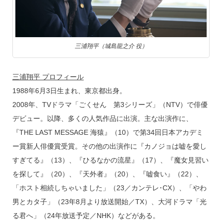
三浦翔平（城島龍之介 役）
三浦翔平 プロフィール
1988年6月3日生まれ、東京都出身。
2008年、TVドラマ「ごくせん 第3シリーズ」（NTV）で俳優
デビュー。以降、多くの人気作品に出演。主な出演作に、
『THE LAST MESSAGE 海猿』（10）で第34回日本アカデミ
ー賞新人俳優賞受賞。その他の出演作に『カノジョは嘘を愛し
すぎてる』（13）、『ひるなかの流星』（17）、『魔女見習い
を探して』（20）、『天外者』（20）、『嘘食い』（22）、
「ホスト相続しちゃいました」（23／カンテレ･CX）、「やわ
男とカタ子」（23年8月より放送開始／TX）、大河ドラマ「光
る君へ」（24年放送予定／NHK）などがある。