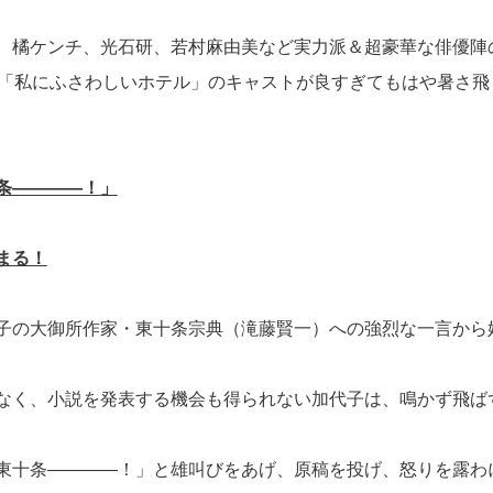
、橘ケンチ、光石研、若村麻由美など実力派＆超豪華な俳優陣
「「私にふさわしいホテル」のキャストが良すぎてもはや暑さ飛
条――――！」
まる！
子の大御所作家・東十条宗典（滝藤賢一）への強烈な一言から
なく、小説を発表する機会も得られない加代子は、鳴かず飛ば
東十条――――！」と雄叫びをあげ、原稿を投げ、怒りを露わ