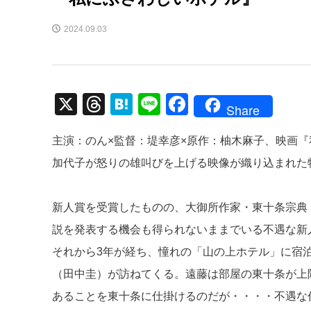
2024.09.03
X
T
H
Li
F
Share
hr
at
n
a
主演：のん×監督：堤幸彦×原作：柚木麻子、映画『
e
e
e
c
加代子が怒りの雄叫びを上げる映像が織り込まれた
a
n
e
d
a
b
新人賞を受賞したものの、大御所作家・東十条宗典
s
o
説を発表する機会も得られないままでいる不遇な新
o
それから3年が経ち、憧れの「山の上ホテル」に宿
k
（田中圭）が訪ねてくる。遠藤は部屋の東十条が上
あることを東十条に仕掛けるのだが・・・・不遇な