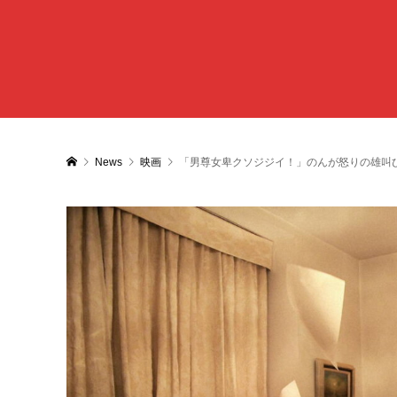
News
映画
「男尊女卑クソジジイ！」のんが怒りの雄叫