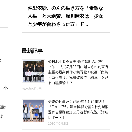
仲里依紗、のんの生き方を「素敵な
人生」と大絶賛。深川麻衣は「少女
と少年が合わさった方」ド...
最新記事
公・
松村北斗＆今田美桜が“禁断のバデ
ィ”に！去る7月23日に逝去された東野
圭吾の最高傑作が実写化！映画『白鳥
とコウモリ』完成披露で「納豆」を巡
る白黒議論！？
、小
2026年8月2日
伝説の刑事たちが50年ぶりに集結！
遠藤
『Gメン’75』舞台挨拶で語られた過酷
過ぎる撮影秘話と丹波哲郎伝説【詳細
は、
レポート】
2026年8月2日