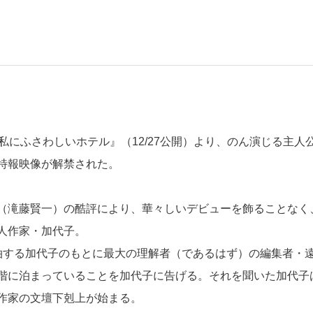
私にふさわしいホテル』（12/27公開）より、のん演じる主人
特報映像が解禁された。
（滝藤賢一）の酷評により、華々しいデビューを飾ることなく
人作家・加代子。
泊する加代子のもとに最大の理解者（であるはず）の編集者・
階に泊まっていることを加代子に告げる。それを聞いた加代子
作家の文壇下剋上が始まる。