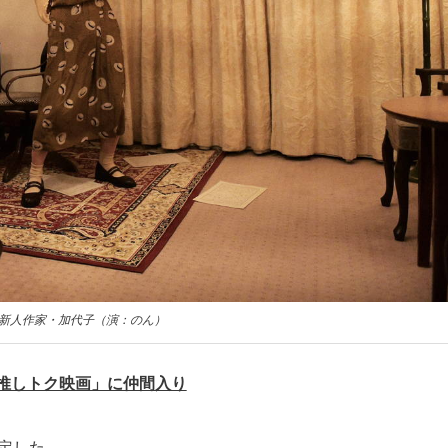
新人作家・加代子（演：のん）
u推しトク映画」に仲間入り
定した。