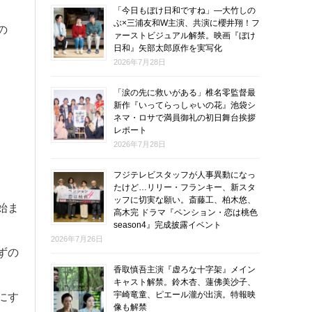
「今日もぼけ日和ですね」―大竹しの
ぶ×三浦友和W主演、共演に櫻井翔！フ
の
ァーストビジュアル解禁。映画『ぼけ
日和』矢部太郎原作を実写化
2026年7月28日
「涙の先に救いがある」椎名零監督最
新作『いってらっしゃいの花』池袋シ
ネマ・ロサで満員御礼の初日舞台挨拶
レポート
2026年7月28日
フジテレビスタッフが人事異動になっ
たけど…リリー・フランキー、新スタ
ッフに切実な願い。斎藤工、柏木悠、
始ま
高木完 ドラマ『ペンション・恋は桃色
season4』完成披露イベント
2026年7月26日
ずの
香取慎吾主演『虚ろな十字架』メイン
キャスト解禁。鈴木杏、蓮佛美沙子、
宇崎竜童、ピエール瀧が出演。特報映
にす
像も解禁