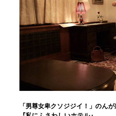
「男尊女卑クソジジイ！」のんが
『私にふさわしいホテル』