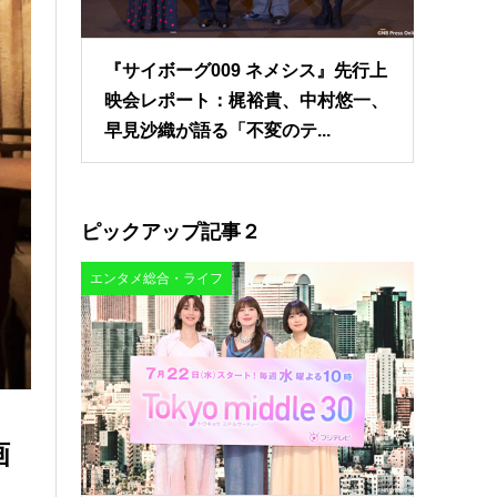
『サイボーグ009 ネメシス』先行上
映会レポート：梶裕貴、中村悠一、
早見沙織が語る「不変のテ...
ピックアップ記事２
エンタメ総合・ライフ
画