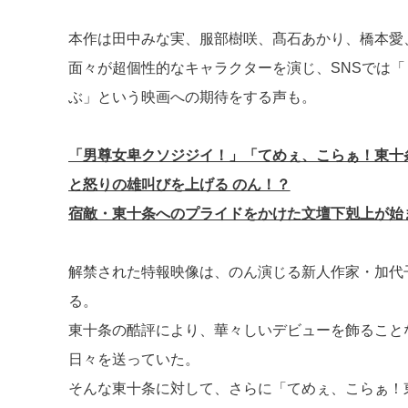
本作は田中みな実、服部樹咲、髙石あかり、橋本愛
面々が超個性的なキャラクターを演じ、SNSでは
ぶ」という映画への期待をする声も。
「男尊女卑クソジジイ！」「てめぇ、こらぁ！東十
と怒りの雄叫びを上げる のん！？
宿敵・東十条へのプライドをかけた文壇下剋上が始
解禁された特報映像は、のん演じる新人作家・加代
る。
東十条の酷評により、華々しいデビューを飾ること
日々を送っていた。
そんな東十条に対して、さらに「てめぇ、こらぁ！