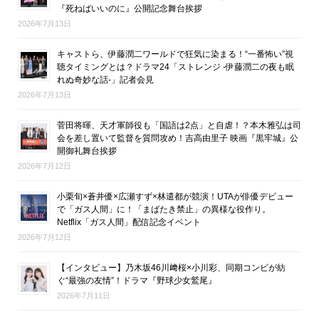
『死ねばいいのに』公開記念舞台挨拶
2026年7月13日
キャストら、伊藤潤二ワールドで狂気に染まる！“一番怖い”視
聴タイミングとは？ドラマ24「ストレンジ -伊藤潤二の夜も眠
れぬ奇妙な話-」記者会見
2026年7月13日
菅田将暉、天才軍師役も「国語は2点」と自虐！？本木雅弘は司
会を差し置いて監督を質問攻め！吉高由里子 映画『黒牢城』公
開御礼舞台挨拶
2026年7月12日
小栗旬×蒼井優×広瀬すず×林遣都が競演！UTAが俳優デビュー
で「ガス人間」に！「まばたき禁止」の異様な役作り。
Netflix「ガス人間」配信記念イベント
2026年7月12日
【インタビュー】乃木坂46川﨑桜×小川彩、同期コンビが紡
ぐ“最強の友情”！ドラマ『野球少女鷲尾』
2026年7月11日