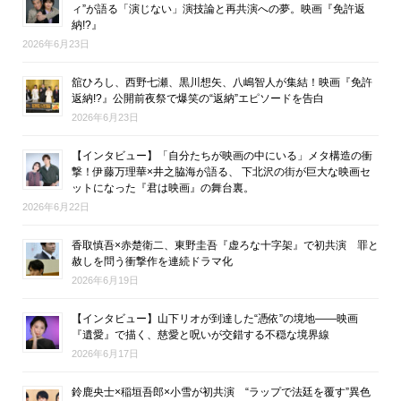
ィ”が語る「演じない」演技論と再共演への夢。映画『免許返
納!?』
2026年6月23日
舘ひろし、西野七瀬、黒川想矢、八嶋智人が集結！映画『免許
返納!?』公開前夜祭で爆笑の“返納”エピソードを告白
2026年6月23日
【インタビュー】「自分たちが映画の中にいる」メタ構造の衝
撃！伊藤万理華×井之脇海が語る、 下北沢の街が巨大な映画セ
ットになった『君は映画』の舞台裏。
2026年6月22日
香取慎吾×赤楚衛二、東野圭吾『虚ろな十字架』で初共演 罪と
赦しを問う衝撃作を連続ドラマ化
2026年6月19日
【インタビュー】山下リオが到達した“憑依”の境地――映画
『遺愛』で描く、慈愛と呪いが交錯する不穏な境界線
2026年6月17日
鈴鹿央士×稲垣吾郎×小雪が初共演 “ラップで法廷を覆す”異色