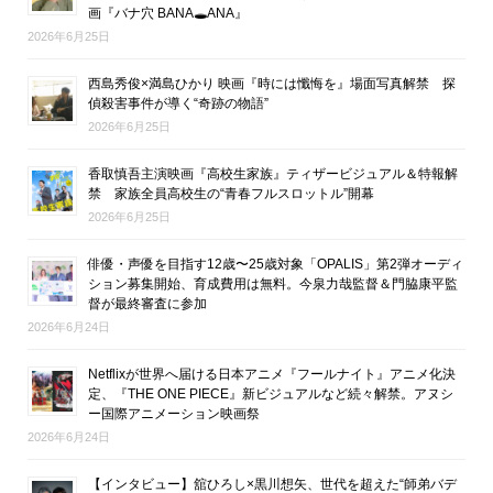
画『バナ穴 BANA🕳ANA』
2026年6月25日
西島秀俊×満島ひかり 映画『時には懺悔を』場面写真解禁 探
偵殺害事件が導く“奇跡の物語”
2026年6月25日
香取慎吾主演映画『高校生家族』ティザービジュアル＆特報解
禁 家族全員高校生の“青春フルスロットル”開幕
2026年6月25日
俳優・声優を目指す12歳〜25歳対象「OPALIS」第2弾オーディ
ション募集開始、育成費用は無料。今泉力哉監督＆門脇康平監
督が最終審査に参加
2026年6月24日
Netflixが世界へ届ける日本アニメ『フールナイト』アニメ化決
定、『THE ONE PIECE』新ビジュアルなど続々解禁。アヌシ
ー国際アニメーション映画祭
2026年6月24日
【インタビュー】舘ひろし×黒川想矢、世代を超えた“師弟バデ