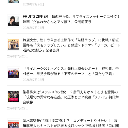
2026年7月26日
FRUITS ZIPPER・鎮西寿々歌、サプライズメッセージに号泣！
映画『だぁれかさんとアソぼ？』公開前夜祭
2026年7月24日
鈴鹿央士、連ドラ単独初主演作で「法廷ラップ」に挑戦！稲垣
吾郎も「僕もラップしたい」と熱望？ドラマ9「リーガルビート
-逆転の法廷-」記者会見
2026年7月23日
『サイボーグ009 ネメシス』先行上映会レポート：梶裕貴、中
村悠一、早見沙織が語る「不変のテーマ」と「新たな正義」
2026年7月22日
染谷将太は“ステルス”の権化！？唐田えりか＆くるまも驚愕の
「現場での異常な存在感」の正体とは？映画『チルド』初日舞
台挨拶
2026年7月22日
清水崇監督が“稲川淳二”化！？「コメディーもやりたい！」板
垣李光人らキャストが浴衣＆提灯ルックで登場！映画『口に関