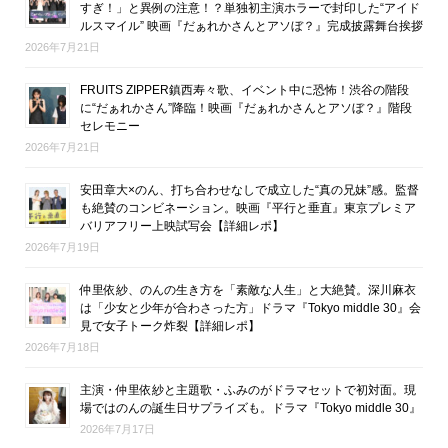
すぎ！」と異例の注意！？単独初主演ホラーで封印した“アイド
ルスマイル” 映画『だぁれかさんとアソぼ？』完成披露舞台挨拶
2026年7月21日
FRUITS ZIPPER鎮西寿々歌、イベント中に恐怖！渋谷の階段
に“だぁれかさん”降臨！映画『だぁれかさんとアソぼ？』階段
セレモニー
2026年7月21日
安田章大×のん、打ち合わせなしで成立した“真の兄妹”感。監督
も絶賛のコンビネーション。映画『平行と垂直』東京プレミア
バリアフリー上映試写会【詳細レポ】
2026年7月19日
仲里依紗、のんの生き方を「素敵な人生」と大絶賛。深川麻衣
は「少女と少年が合わさった方」ドラマ『Tokyo middle 30』会
見で女子トーク炸裂【詳細レポ】
2026年7月18日
主演・仲里依紗と主題歌・ふみのがドラマセットで初対面。現
場ではのんの誕生日サプライズも。ドラマ『Tokyo middle 30』
2026年7月17日