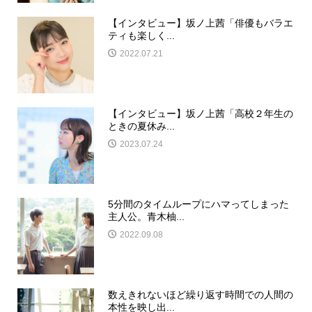
【インタビュー】坂ノ上茜「俳優もバラエ
ティも楽しく...
2022.07.21
【インタビュー】坂ノ上茜「高校２年生の
ときの夏休み...
2023.07.24
5分間のタイムループにハマってしまった
主人公。青木柚...
2022.09.08
数えきれないほど繰り返す時間での人間の
本性を映し出...