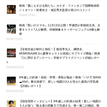
映画『藁にもすがる獣たち』カナダ・ファンタジア国際映画祭
ノミネート！鈴鹿央士・城定秀夫監督が喜びのコメント
2026年7月3日
映画『呪いのスマホ』11月13日公開！早瀬憩が単独初主演、主
要キャスト7人が解禁。特報映像＆ティザービジュアル6種も解
禁
2026年7月2日
【全校生徒が絶叫と熱狂！】板垣李光人、綱啓永、
MOMONA(ME:I)ら豪華キャストが高校にサプライズ降臨！映画
『口に関するアンケート』学校サプライズイベント詳細レポー
ト
2026年6月29日
8年越しの約束！稲垣・草彅・香取が集結！映画『バナ穴 BANA
🕳ANA』舞台挨拶で、新しい地図の3人が見せた最高の空気感
【詳細レポート】
2026年6月28日
【稲垣吾郎インタビュー】8年越しの約束が結実！新しい地図の
３人が放つ「観る者の想像力で完成する」唯一無二の物語。映