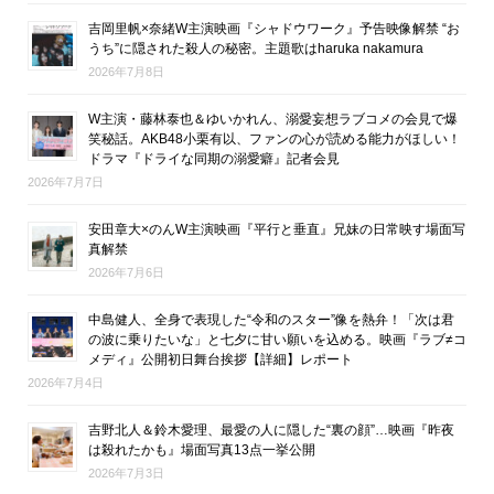
吉岡里帆×奈緒W主演映画『シャドウワーク』予告映像解禁 “お
うち”に隠された殺人の秘密。主題歌はharuka nakamura
2026年7月8日
W主演・藤林泰也＆ゆいかれん、溺愛妄想ラブコメの会見で爆
笑秘話。AKB48小栗有以、ファンの心が読める能力がほしい！
ドラマ『ドライな同期の溺愛癖』記者会見
2026年7月7日
安田章大×のんW主演映画『平行と垂直』兄妹の日常映す場面写
真解禁
2026年7月6日
中島健人、全身で表現した“令和のスター”像を熱弁！「次は君
の波に乗りたいな」と七夕に甘い願いを込める。映画『ラブ≠コ
メディ』公開初日舞台挨拶【詳細】レポート
2026年7月4日
吉野北人＆鈴木愛理、最愛の人に隠した“裏の顔”…映画『昨夜
は殺れたかも』場面写真13点一挙公開
2026年7月3日