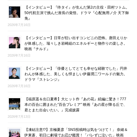
【インタビュー】『侍タイ』が生んだ第2の主役・田村ツトム。
50代初主演で挑んだ座長の覚悟。ドラマ『心配無用ノ介 天下御
免』
2026年7月16日
【インタビュー】日常が狂い出すコンビニの恐怖。唐田えりか
が体感した、瑞々しき岩崎組のエネルギーと物作りの楽しさ。
映画『チルド』
2026年7月16日
【インタビュー】「俳優としてとても幸せな経験でした」円井
わんが体感した、美しくも悍ましい伊藤潤二ワールドの魅力。
ドラマ『ストレンジ』
2026年7月16日
【福原遥＆出口夏希】大ヒット作『あの花』続編に驚き！777
本の百合に囲まれた“百合プレミア” 映画『あの星が降る丘で、
君とまた出会いたい。』完成披露
2026年7月13日
【凍結注意!?】京極夏彦「SNS投稿時は気をつけて！」 奈緒＆
伊東蒼、初日に劇場でお忍び鑑賞！「バレずに泣いた」映画