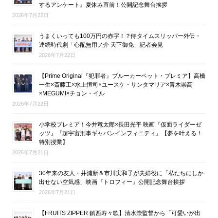
するアンケート』夏休み直前！公開記念舞台挨拶
2026年7月22日
うまくいっても100万円の赤字！？侍タイムスリッパー外伝・
連続時代劇「心配無用ノ介 天下御免」記者会見
2026年7月22日
【Prime Original『犯罪者』ブルーカーペット・プレミア】高橋
一生×斎藤工×水上恒司×ユースケ・サンタマリア×青木崇高
×MEGUMI×チョン・イル
2026年7月22日
小学校プレミア！今井竜太郎×長田光平 映画『仮面ライダーゼ
ッツ』『超宇宙刑事ギャバンインフィニティ』【夢を叶える！
特別授業】
2026年7月21日
30年来の友人・井浦新＆市川実和子が夫婦役に「私たちにしか
出せない空気感」映画『トロフィー』公開記念舞台挨拶
2026年7月21日
【FRUITS ZIPPER 鎮西寿々歌】清水崇監督から「可愛いが出