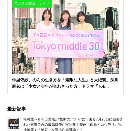
エンタメ総合・ライフ
仲里依紗、のんの生き方を「素敵な人生」と大絶賛。深川
麻衣は「少女と少年が合わさった方」ドラマ『Tok...
最新記事
松村北斗＆今田美桜が“禁断のバディ”に！去る7月23日に逝去さ
れた東野圭吾の最高傑作が実写化！映画『白鳥とコウモリ』完
成披露で「納豆」を巡る白黒議論！？