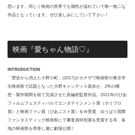
思います。同じく映画の世界でも個性が溢れていて唯一無二な
作品となっています。ぜひ楽しみにしていて下さい！
映画『愛ちゃん物語♡』
INTRODUCTION
「歴史から消えた小野小町」(2017)がカナザワ映画祭や東京学
生映画祭で話題となった大野キャンディス真奈が、2年の構
想・製作期間を経て完成させた長編初監督作品。2021年のぴあ
フィルムフェスティバルでエンタテインメント賞（ホリプロ
賞）と映画ファン賞（ぴあニスト賞）をＷ受賞、ゆうばり国際
ファンタスティック映画祭にて審査員特別賞を受賞する等、各
地の映画祭を席巻し遂に劇場公開！