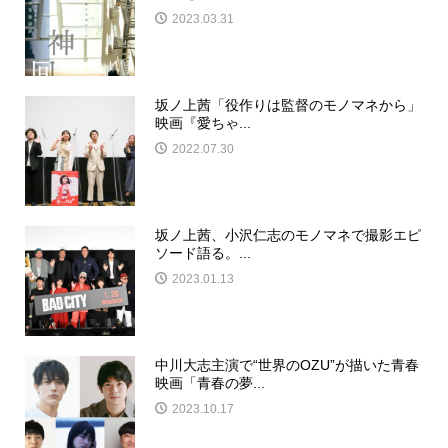
2023.03.31
坂ノ上茜「役作りは監督のモノマネから」
映画『愛ちゃ...
2022.07.30
坂ノ上茜、小沢仁志のモノマネで撮影エピ
ソード語る。...
2023.01.13
中川大志主演で“世界のOZU”が描いた青春
映画「青春の夢...
2023.10.17