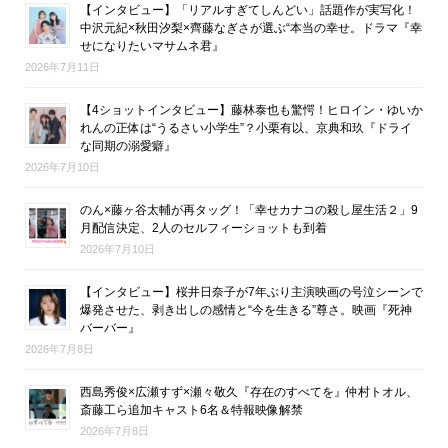
【インタビュー】「リアルすぎてしんどい」話題作が実写化！
中沢元紀×秋田汐梨×齊藤なぎさが選ぶ“本当の幸せ。ドラマ『幸
せになりたいマサムネ君』
2026年7月11日
【4ショットインタビュー】藤林泰也も驚愕！ヒロイン・ゆいか
れんの正体は“うるさい小学生”？小栗有以、京典和玖『ドライ
な同期の溺愛癖』
2026年7月10日
のん×藤ヶ谷太輔が再タッグ！「幸せカナコの殺し屋生活２」9
月配信決定、2人のセルフィーショットも到着
2026年7月10日
【インタビュー】桜井日奈子が7年ぶり主演映画の号泣シーンで
爆発させた、剥き出しの感情と“今を生きる”尊さ。映画『死神
バーバー』
2026年7月8日
西島秀俊×広瀬すず×瀬々敬久『存在のすべてを』仲村トオル、
斎藤工ら追加キャスト6名＆特報映像解禁
2026年7月8日