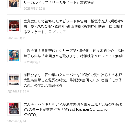
リーガルドラマ『リーガルビート』放送決定
2026年6月17日
言葉に出して後悔したエピソードを告白！板垣李光人×綱啓永×
吉川愛×MOMONA×森愁斗×西山智樹×柄本時生 映画『口に関す
るアンケート』口プレミア
2026年6月15日
『超高速！参勤交代』シリーズ第3弾始動！佐々木蔵之介、深田
恭子ら集結「今回は空を飛びます」特報映像＆ビジュアル解禁
2026年6月15日
桜田ひより、四つ葉のクローバーを“10秒”で見つける！？木戸
大聖も目撃した驚異の特技。早瀬憩×唐田えりか 映画『モブ子
の恋』公開記念舞台挨拶
2026年6月14日
のん＆アバンギャルディが豪華共演＆囲み会見！伝統の和装と
Y’sのモードが交差する「第32回 Fashion Cantata from
KYOTO」
2026年6月14日