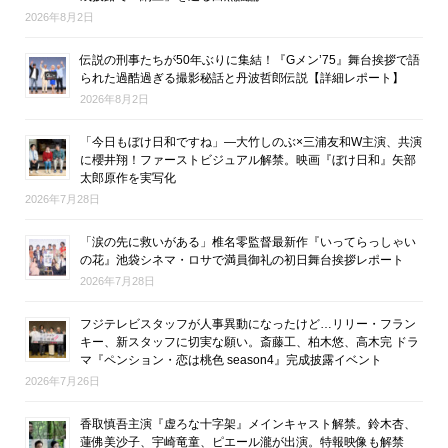
2026年8月2日
伝説の刑事たちが50年ぶりに集結！『Gメン’75』舞台挨拶で語
られた過酷過ぎる撮影秘話と丹波哲郎伝説【詳細レポート】
2026年8月2日
「今日もぼけ日和ですね」―大竹しのぶ×三浦友和W主演、共演
に櫻井翔！ファーストビジュアル解禁。映画『ぼけ日和』矢部
太郎原作を実写化
2026年7月28日
「涙の先に救いがある」椎名零監督最新作『いってらっしゃい
の花』池袋シネマ・ロサで満員御礼の初日舞台挨拶レポート
2026年7月28日
フジテレビスタッフが人事異動になったけど…リリー・フラン
キー、新スタッフに切実な願い。斎藤工、柏木悠、高木完 ドラ
マ『ペンション・恋は桃色 season4』完成披露イベント
2026年7月26日
香取慎吾主演『虚ろな十字架』メインキャスト解禁。鈴木杏、
蓮佛美沙子、宇崎竜童、ピエール瀧が出演。特報映像も解禁