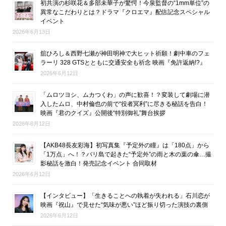
初共演の杉咲花＆多部未華子が驚愕！今泉監督の“1mm単位”の
異常なこだわりとは？ドラマ『クロエマ』配信記念スペシャル
イベント
2026年6月13日
舘ひろし＆西野七瀬が神田明神で大ヒット祈願！劇中車のフェ
ラーリ 328 GTSとともに交通安全も祈念 映画『免許返納!?』
2026年6月12日
「ムロツヨシ、ムカつくわ」の声に歓喜！？変装して劇場に潜
入したムロ、中村倫也の前で“役者冥利”に尽きる秘話を告白！
映画『君のクイズ』公開後“特別御礼”舞台挨拶
2026年6月12日
【AKB48長友彩海】初写真集『予定外の瞳』は「180点」から
「1万点」へ！？バリ島で起きた“予定外”の雨と木の葉の傘…撮
影秘話を激白！発売記念イベント 合同取材
2026年6月12日
【インタビュー】「生きることへの執着が失われる」石川恋が
映画『祝山』で見せた“気味が悪い”ほど振り切った演技の裏側
2026年6月12日