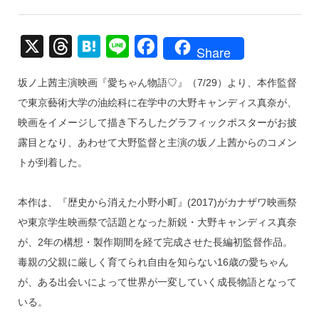
X
T
H
Li
F
Share
hr
at
n
a
坂ノ上茜主演映画『愛ちゃん物語♡』（7/29）より、本作監督
e
e
e
c
で東京藝術大学の油絵科に在学中の大野キャンディス真奈が、
a
n
e
映画をイメージして描き下ろしたグラフィックポスターがお披
d
a
b
露目となり、あわせて大野監督と主演の坂ノ上茜からのコメン
s
o
トが到着した。
o
k
本作は、『歴史から消えた小野小町』(2017)がカナザワ映画祭
や東京学生映画祭で話題となった新鋭・大野キャンディス真奈
が、2年の構想・製作期間を経て完成させた長編初監督作品。
毒親の父親に厳しく育てられ自由を知らない16歳の愛ちゃん
が、ある出会いによって世界が一変していく成長物語となって
いる。