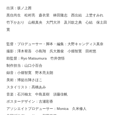
出演：坂ノ上茜
黒住尚生 松村亮 森衣里 林田隆志 西出結 上埜すみれ
竹下かおり 山根真央 大門大洋 及川欽之典 心結 保土田
寛
監督・プロデューサー・脚本・編集：大野キャンディス真奈
撮影：澤木宥吾 小島翔 呉大雅俊 小畑智寛 田村悠
助監督：Ryo Matsumura 竹井啓悟
制作担当：山口小百合
録音：小畑智寛 野木亮太朗
美術：博徒出陣さほこ
スタイリスト：髙橋あみ
音楽：石川柚太 中島直樹 須藤佳帆
ポスターデザイン：古瀬彩香
アソシエイトプロデューサー：Monica 久米修人