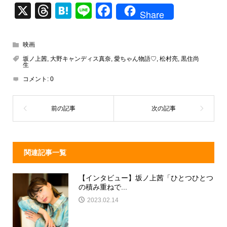
X
T
H
Li
F
Share
hr
at
n
a
e
e
e
c
映画
a
n
e
坂ノ上茜
,
大野キャンディス真奈
,
愛ちゃん物語♡
,
松村亮
,
黒住尚
生
d
a
b
コメント:
0
s
o
o
k
関連記事一覧
【インタビュー】坂ノ上茜「ひとつひとつ
の積み重ねで...
2023.02.14