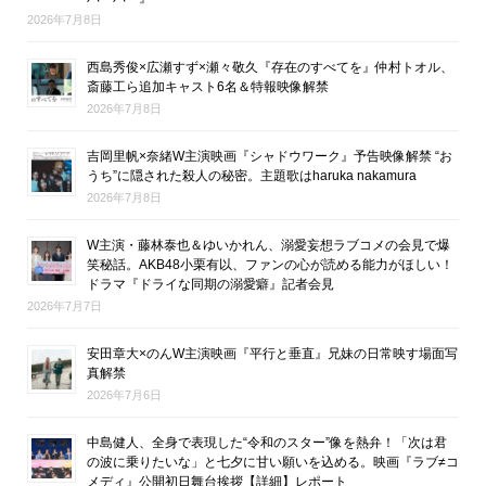
2026年7月8日
西島秀俊×広瀬すず×瀬々敬久『存在のすべてを』仲村トオル、
斎藤工ら追加キャスト6名＆特報映像解禁
2026年7月8日
吉岡里帆×奈緒W主演映画『シャドウワーク』予告映像解禁 “お
うち”に隠された殺人の秘密。主題歌はharuka nakamura
2026年7月8日
W主演・藤林泰也＆ゆいかれん、溺愛妄想ラブコメの会見で爆
笑秘話。AKB48小栗有以、ファンの心が読める能力がほしい！
ドラマ『ドライな同期の溺愛癖』記者会見
2026年7月7日
安田章大×のんW主演映画『平行と垂直』兄妹の日常映す場面写
真解禁
2026年7月6日
中島健人、全身で表現した“令和のスター”像を熱弁！「次は君
の波に乗りたいな」と七夕に甘い願いを込める。映画『ラブ≠コ
メディ』公開初日舞台挨拶【詳細】レポート