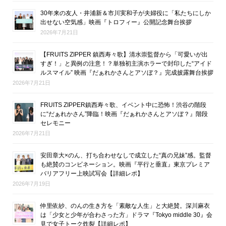
30年来の友人・井浦新＆市川実和子が夫婦役に「私たちにしか
出せない空気感」映画『トロフィー』公開記念舞台挨拶
2026年7月21日
【FRUITS ZIPPER 鎮西寿々歌】清水崇監督から「可愛いが出
すぎ！」と異例の注意！？単独初主演ホラーで封印した“アイド
ルスマイル” 映画『だぁれかさんとアソぼ？』完成披露舞台挨拶
2026年7月21日
FRUITS ZIPPER鎮西寿々歌、イベント中に恐怖！渋谷の階段
に“だぁれかさん”降臨！映画『だぁれかさんとアソぼ？』階段
セレモニー
2026年7月21日
安田章大×のん、打ち合わせなしで成立した“真の兄妹”感。監督
も絶賛のコンビネーション。映画『平行と垂直』東京プレミア
バリアフリー上映試写会【詳細レポ】
2026年7月19日
仲里依紗、のんの生き方を「素敵な人生」と大絶賛。深川麻衣
は「少女と少年が合わさった方」ドラマ『Tokyo middle 30』会
見で女子トーク炸裂【詳細レポ】