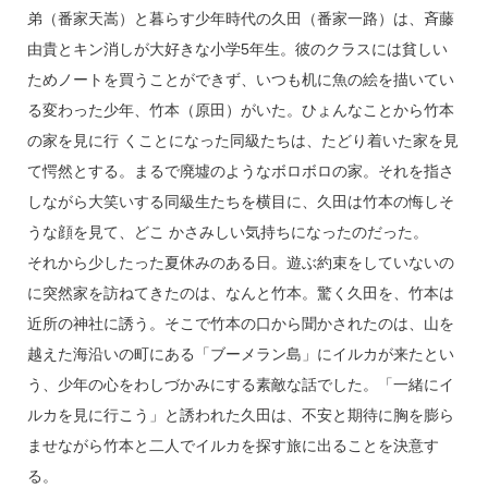
弟（番家天嵩）と暮らす少年時代の久田（番家一路）は、斉藤
由貴とキン消しが大好きな小学5年生。彼のクラスには貧しい
ためノートを買うことができず、いつも机に魚の絵を描いてい
る変わった少年、竹本（原田）がいた。ひょんなことから竹本
の家を見に行 くことになった同級たちは、たどり着いた家を見
て愕然とする。まるで廃墟のようなボロボロの家。それを指さ
しながら大笑いする同級生たちを横目に、久田は竹本の悔しそ
うな顔を見て、どこ かさみしい気持ちになったのだった。
それから少したった夏休みのある日。遊ぶ約束をしていないの
に突然家を訪ねてきたのは、なんと竹本。驚く久田を、竹本は
近所の神社に誘う。そこで竹本の口から聞かされたのは、山を
越えた海沿いの町にある「ブーメラン島」にイルカが来たとい
う、少年の心をわしづかみにする素敵な話でした。「一緒にイ
ルカを見に行こう」と誘われた久田は、不安と期待に胸を膨ら
ませながら竹本と二人でイルカを探す旅に出ることを決意す
る。