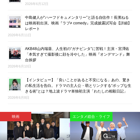
2026年6月12日
中島健人が“ハーフドキュメンタリー”と語る自信作！長濱ねる
は映画初出演。映画『ラブ≠ comedy』完成披露試写会【詳細】
レポート
2026年6月11日
AKB48山内瑞葵、人生初の“ガチビンタ”に苦戦！主演・宮澤佑
「本気すぎて撮影後に顔を冷やした」映画『オンデマンド』舞
台挨拶
2026年6月10日
【インタビュー】「良いことがあると不安になる」あの、驚き
の私生活を告白。ドラマの主人公・萌とリンクする“ポップな生
きる術”とは？地上波ドラマ単独初主演「わたしの相殺日記」
2026年6月8日
映画
映画