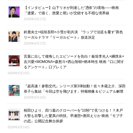
【インタビュー】山下リオが到達した“憑依”の境地――映画
『遺愛』で描く、慈愛と呪いが交錯する不穏な境界線
2026年6月17日
鈴鹿央士×稲垣吾郎×小雪が初共演 “ラップで法廷を覆す”異色
リーガルドラマ『リーガルビート』放送決定
2026年6月17日
言葉に出して後悔したエピソードを告白！板垣李光人×綱啓永×
吉川愛×MOMONA×森愁斗×西山智樹×柄本時生 映画『口に関す
るアンケート』口プレミア
2026年6月15日
『超高速！参勤交代』シリーズ第3弾始動！佐々木蔵之介、深田
恭子ら集結「今回は空を飛びます」特報映像＆ビジュアル解禁
2026年6月15日
桜田ひより、四つ葉のクローバーを“10秒”で見つける！？木戸
大聖も目撃した驚異の特技。早瀬憩×唐田えりか 映画『モブ子
の恋』公開記念舞台挨拶
2026年6月14日