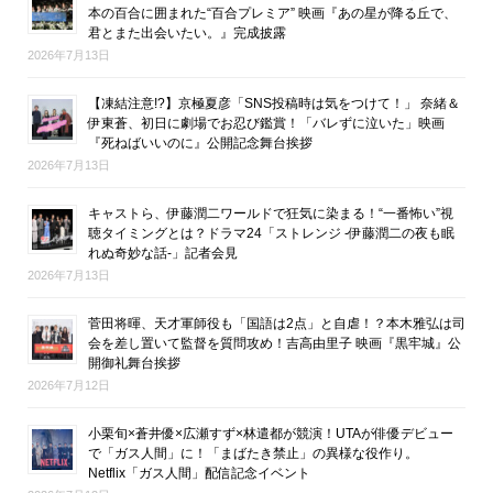
本の百合に囲まれた“百合プレミア” 映画『あの星が降る丘で、
君とまた出会いたい。』完成披露
2026年7月13日
【凍結注意!?】京極夏彦「SNS投稿時は気をつけて！」 奈緒＆
伊東蒼、初日に劇場でお忍び鑑賞！「バレずに泣いた」映画
『死ねばいいのに』公開記念舞台挨拶
2026年7月13日
キャストら、伊藤潤二ワールドで狂気に染まる！“一番怖い”視
聴タイミングとは？ドラマ24「ストレンジ -伊藤潤二の夜も眠
れぬ奇妙な話-」記者会見
2026年7月13日
菅田将暉、天才軍師役も「国語は2点」と自虐！？本木雅弘は司
会を差し置いて監督を質問攻め！吉高由里子 映画『黒牢城』公
開御礼舞台挨拶
2026年7月12日
小栗旬×蒼井優×広瀬すず×林遣都が競演！UTAが俳優デビュー
で「ガス人間」に！「まばたき禁止」の異様な役作り。
Netflix「ガス人間」配信記念イベント