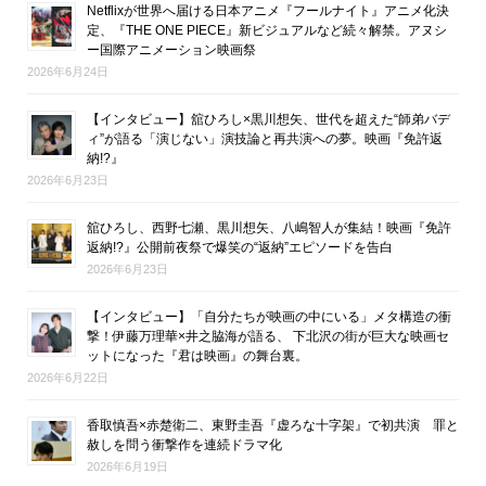
Netflixが世界へ届ける日本アニメ『フールナイト』アニメ化決
定、『THE ONE PIECE』新ビジュアルなど続々解禁。アヌシ
ー国際アニメーション映画祭
2026年6月24日
【インタビュー】舘ひろし×黒川想矢、世代を超えた“師弟バデ
ィ”が語る「演じない」演技論と再共演への夢。映画『免許返
納!?』
2026年6月23日
舘ひろし、西野七瀬、黒川想矢、八嶋智人が集結！映画『免許
返納!?』公開前夜祭で爆笑の“返納”エピソードを告白
2026年6月23日
【インタビュー】「自分たちが映画の中にいる」メタ構造の衝
撃！伊藤万理華×井之脇海が語る、 下北沢の街が巨大な映画セ
ットになった『君は映画』の舞台裏。
2026年6月22日
香取慎吾×赤楚衛二、東野圭吾『虚ろな十字架』で初共演 罪と
赦しを問う衝撃作を連続ドラマ化
2026年6月19日