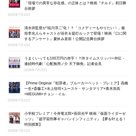
「現場での異常な存在感」の正体とは？映画『チルド』初日舞
台挨拶
2026年7月22日
清水崇監督が“稲川淳二”化！？「コメディーもやりたい！」板
垣李光人らキャストが浴衣＆提灯ルックで登場！映画『口に関
するアンケート』夏休み直前！公開記念舞台挨拶
2026年7月22日
うまくいっても100万円の赤字！？侍タイムスリッパー外伝・
連続時代劇「心配無用ノ介 天下御免」記者会見
2026年7月22日
【Prime Original『犯罪者』ブルーカーペット・プレミア】高橋
一生×斎藤工×水上恒司×ユースケ・サンタマリア×青木崇高
×MEGUMI×チョン・イル
2026年7月22日
小学校プレミア！今井竜太郎×長田光平 映画『仮面ライダーゼ
ッツ』『超宇宙刑事ギャバンインフィニティ』【夢を叶える！
特別授業】
2026年7月21日