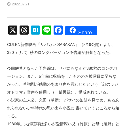
2022.07.21
X
T
H
Li
F
Share
hr
at
n
a
CULEN新作映画『サバカン SABAKAN』（8/19公開）より、
e
e
e
c
380（サバ）秒のロングバージョン予告編が解禁となった。
a
n
e
d
a
b
今回解禁となった予告編は、サバにちなんだ380秒のロングバ
s
o
ージョン。また、5年前に収録をしたもののお披露目に至らな
o
かった、草彅剛が感動のあまり声を震わせたという「幻のラジ
k
オドラマ」音声を使用し（一部再録）、構成されている。
小説家の主人公、久田（草彅） がサバの缶詰を見つめ、ある忘
れられない少年時代の思い出を小説に 書いていくところから始
まる。
1986年。夫婦喧嘩は多いが愛情深い父（竹原）と母（尾野）と