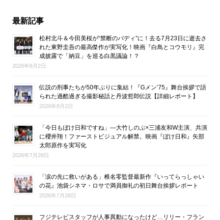
最新記事
松村北斗＆今田美桜が“禁断のバディ”に！去る7月23日に逝去さ
れた東野圭吾の最高傑作が実写化！映画『白鳥とコウモリ』完
成披露で「納豆」を巡る白黒議論！？
2026年8月2日
伝説の刑事たちが50年ぶりに集結！『Gメン’75』舞台挨拶で語
られた過酷過ぎる撮影秘話と丹波哲郎伝説【詳細レポート】
2026年8月2日
「今日もぼけ日和ですね」―大竹しのぶ×三浦友和W主演、共演
に櫻井翔！ファーストビジュアル解禁。映画『ぼけ日和』矢部
太郎原作を実写化
2026年7月28日
「涙の先に救いがある」椎名零監督最新作『いってらっしゃい
の花』池袋シネマ・ロサで満員御礼の初日舞台挨拶レポート
2026年7月28日
フジテレビスタッフが人事異動になったけど…リリー・フラン