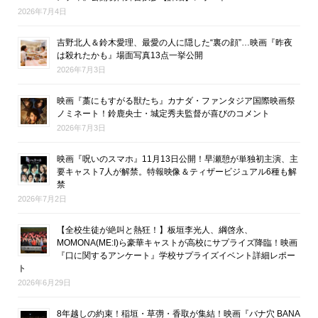
2026年7月4日
吉野北人＆鈴木愛理、最愛の人に隠した“裏の顔”…映画『昨夜
は殺れたかも』場面写真13点一挙公開
2026年7月3日
映画『藁にもすがる獣たち』カナダ・ファンタジア国際映画祭
ノミネート！鈴鹿央士・城定秀夫監督が喜びのコメント
2026年7月3日
映画『呪いのスマホ』11月13日公開！早瀬憩が単独初主演、主
要キャスト7人が解禁。特報映像＆ティザービジュアル6種も解
禁
2026年7月2日
【全校生徒が絶叫と熱狂！】板垣李光人、綱啓永、
MOMONA(ME:I)ら豪華キャストが高校にサプライズ降臨！映画
『口に関するアンケート』学校サプライズイベント詳細レポー
ト
2026年6月29日
8年越しの約束！稲垣・草彅・香取が集結！映画『バナ穴 BANA