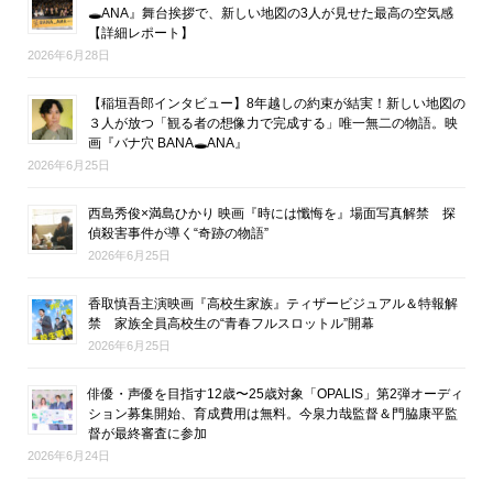
🕳ANA』舞台挨拶で、新しい地図の3人が見せた最高の空気感
【詳細レポート】
2026年6月28日
【稲垣吾郎インタビュー】8年越しの約束が結実！新しい地図の
３人が放つ「観る者の想像力で完成する」唯一無二の物語。映
画『バナ穴 BANA🕳ANA』
2026年6月25日
西島秀俊×満島ひかり 映画『時には懺悔を』場面写真解禁 探
偵殺害事件が導く“奇跡の物語”
2026年6月25日
香取慎吾主演映画『高校生家族』ティザービジュアル＆特報解
禁 家族全員高校生の“青春フルスロットル”開幕
2026年6月25日
俳優・声優を目指す12歳〜25歳対象「OPALIS」第2弾オーディ
ション募集開始、育成費用は無料。今泉力哉監督＆門脇康平監
督が最終審査に参加
2026年6月24日