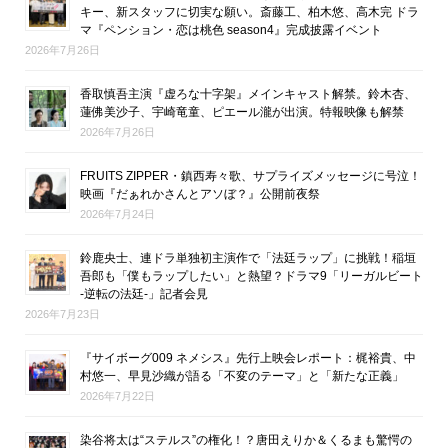
キー、新スタッフに切実な願い。斎藤工、柏木悠、高木完 ドラ
マ『ペンション・恋は桃色 season4』完成披露イベント
2026年7月26日
香取慎吾主演『虚ろな十字架』メインキャスト解禁。鈴木杏、
蓮佛美沙子、宇崎竜童、ピエール瀧が出演。特報映像も解禁
2026年7月26日
FRUITS ZIPPER・鎮西寿々歌、サプライズメッセージに号泣！
映画『だぁれかさんとアソぼ？』公開前夜祭
2026年7月24日
鈴鹿央士、連ドラ単独初主演作で「法廷ラップ」に挑戦！稲垣
吾郎も「僕もラップしたい」と熱望？ドラマ9「リーガルビート
-逆転の法廷-」記者会見
2026年7月23日
『サイボーグ009 ネメシス』先行上映会レポート：梶裕貴、中
村悠一、早見沙織が語る「不変のテーマ」と「新たな正義」
2026年7月22日
染谷将太は“ステルス”の権化！？唐田えりか＆くるまも驚愕の