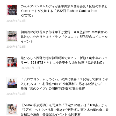
のん＆アバンギャルディが豪華共演＆囲み会見！伝統の和装と
Y’sのモードが交差する「第32回 Fashion Cantata from
KYOTO」
2026年6月14日
初共演の杉咲花＆多部未華子が驚愕！今泉監督の“1mm単位”の
異常なこだわりとは？ドラマ『クロエマ』配信記念スペシャル
イベント
2026年6月13日
舘ひろし＆西野七瀬が神田明神で大ヒット祈願！劇中車のフェ
ラーリ 328 GTSとともに交通安全も祈念 映画『免許返納!?』
2026年6月12日
「ムロツヨシ、ムカつくわ」の声に歓喜！？変装して劇場に潜
入したムロ、中村倫也の前で“役者冥利”に尽きる秘話を告白！
映画『君のクイズ』公開後“特別御礼”舞台挨拶
2026年6月12日
【AKB48長友彩海】初写真集『予定外の瞳』は「180点」から
「1万点」へ！？バリ島で起きた“予定外”の雨と木の葉の傘…撮
影秘話を激白！発売記念イベント 合同取材