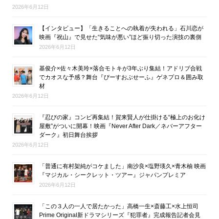
2026年6月12日
【インタビュー】「生きることへの執着が失われる」石川恋が
映画『祝山』で見せた“気味が悪い”ほど振り切った演技の裏側
2026年6月12日
基俊介×佐々木美玲×落合モトキが3年ぶり集結！アドリブ合戦
でカオスな予感？舞台『ぴーすおぶせーふ』ゲネプロ＆囲み取
材
2026年6月12日
『忍びの家』コンビ再集結！賀来賢人が仕掛ける“極上のお化け
屋敷”がついに開幕！映画『Never After Dark／ネバーアフター
ダーク』初日舞台挨拶
2026年6月12日
「普通に有村架純がコケました」南沙良×塩野瑛久×青木柚 映画
『マジカル・シークレット・ツアー』ジャパンプレミア
2026年6月12日
「この３人の一人で居たかった」高橋一生×斎藤工×水上恒司
Prime Original新ドラマシリーズ『犯罪者』完成報告記者会見