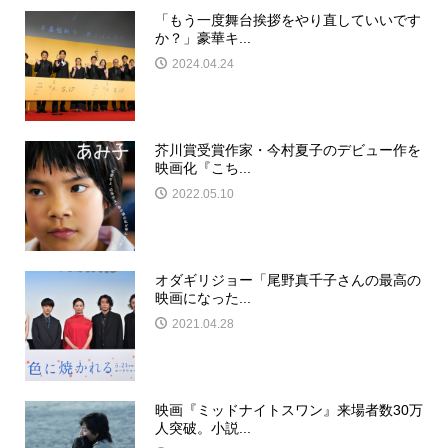
「もう一度舞台挨拶をやり直していいです
か？」豪華キ...
2024.04.24
芥川賞受賞作家・今村夏子のデビュー作を
映画化『こち...
2022.05.10
オダギリジョー「尾野真千子さんの最高の
映画になった...
2021.04.28
映画『ミッドナイトスワン』来場者数30万
人突破。小説...