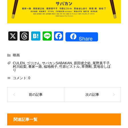
X
T
H
Li
F
Share
hr
at
n
a
e
e
e
c
映画
a
n
e
CULEN
,
ゴリけん
,
サバカンSABAKAN
,
原田琥之佑
,
尾野真千子
,
村川絵梨
,
番家一路
,
福地桃子
,
竹原ピストル
,
草彅剛
,
貫地谷しほ
d
a
b
り
コメント:
0
s
o
o
k
関連記事一覧