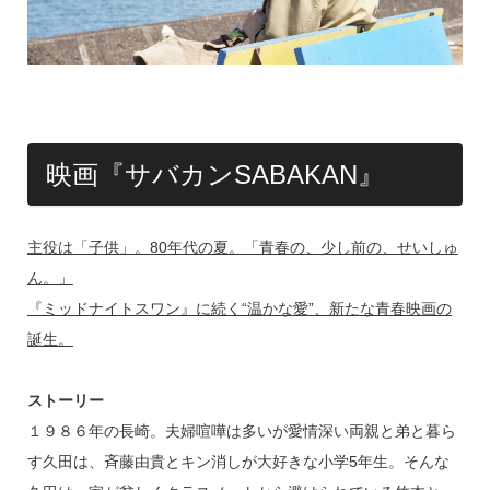
映画『サバカンSABAKAN』
主役は「子供」。80年代の夏。「青春の、少し前の、せいしゅ
ん。」
『ミッドナイトスワン』に続く“温かな愛”、新たな青春映画の
誕生。
ストーリー
１９８６年の長崎。夫婦喧嘩は多いが愛情深い両親と弟と暮ら
す久田は、斉藤由貴とキン消しが大好きな小学5年生。そんな