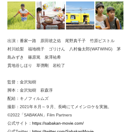
出演：番家一路 原田琥之佑 尾野真千子 竹原ピストル
村川絵梨 福地桃子 ゴリけん 八村倫太郎(WATWING) 茅
島みずき 篠原篤 泉澤祐希
貫地谷しほり 草彅剛 岩松了
監督：金沢知樹
脚本：金沢知樹 萩森淳
配給：キノフィルムズ
撮影：2021年８月～９月、長崎にてメインロケを実施。
©2022「SABAKAN」Film Partners
公式サイト：
https://sabakan-movie.com/
公式Twitter：
https://twitter.com/SabakanMovie