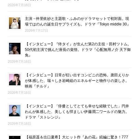
2026年7月18日
主演・仲里依紗と主題歌・ふみのがドラマセットで初対面。現
場ではのんの誕生日サプライズも。ドラマ『Tokyo middle 30』
2026年7月17日
【インタビュー】『侍タイ』が生んだ第2の主役・田村ツトム。
50代初主演で挑んだ座長の覚悟。ドラマ『心配無用ノ介 天下御
免』
2026年7月16日
【インタビュー】日常が狂い出すコンビニの恐怖。唐田えりか
が体感した、瑞々しき岩崎組のエネルギーと物作りの楽しさ。
映画『チルド』
2026年7月16日
【インタビュー】「俳優としてとても幸せな経験でした」円井
わんが体感した、美しくも悍ましい伊藤潤二ワールドの魅力。
ドラマ『ストレンジ』
2026年7月16日
【福原遥＆出口夏希】大ヒット作『あの花』続編に驚き！777