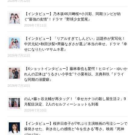
2026年7月12日
【インタビュー】乃木坂46川﨑桜×小川彩、同期コンビが紡
ぐ“最強の友情”！ドラマ『野球少女鷲尾』
2026年7月11日
【インタビュー】「リアルすぎてしんどい」話題作が実写化！
中沢元紀×秋田汐梨×齊藤なぎさが選ぶ“本当の幸せ。ドラマ『幸
せになりたいマサムネ君』
2026年7月11日
【4ショットインタビュー】藤林泰也も驚愕！ヒロイン・ゆいか
れんの正体は“うるさい小学生”？小栗有以、京典和玖『ドライ
な同期の溺愛癖』
2026年7月10日
のん×藤ヶ谷太輔が再タッグ！「幸せカナコの殺し屋生活２」9
月配信決定、2人のセルフィーショットも到着
2026年7月10日
【インタビュー】桜井日奈子が7年ぶり主演映画の号泣シーンで
爆発させた、剥き出しの感情と“今を生きる”尊さ。映画『死神
バーバー』