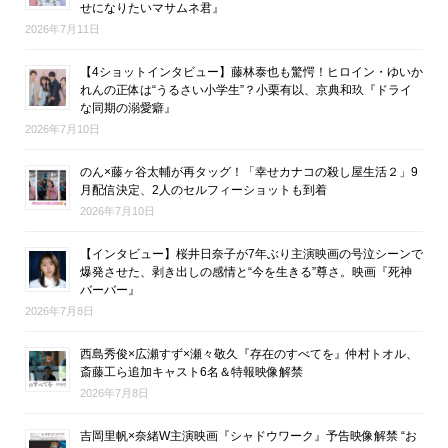
せになりたいマサムネ君』
2026年7月11日
【4ショットインタビュー】藤林泰也も驚愕！ヒロイン・ゆいか
れんの正体は“うるさい小学生”？小栗有以、京典和玖『ドライ
な同期の溺愛癖』
2026年7月10日
のん×藤ヶ谷太輔が再タッグ！「幸せカナコの殺し屋生活２」9
月配信決定、2人のセルフィーショットも到着
2026年7月10日
【インタビュー】桜井日奈子が7年ぶり主演映画の号泣シーンで
爆発させた、剥き出しの感情と“今を生きる”尊さ。映画『死神
バーバー』
2026年7月8日
西島秀俊×広瀬すず×瀬々敬久『存在のすべてを』仲村トオル、
斎藤工ら追加キャスト6名＆特報映像解禁
2026年7月8日
吉岡里帆×奈緒W主演映画『シャドウワーク』予告映像解禁 “お