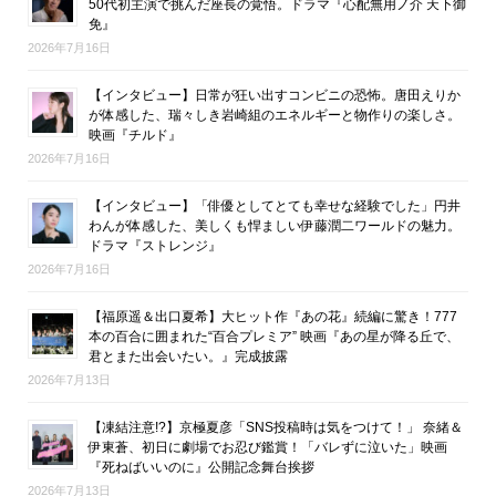
50代初主演で挑んだ座長の覚悟。ドラマ『心配無用ノ介 天下御
免』
2026年7月16日
【インタビュー】日常が狂い出すコンビニの恐怖。唐田えりか
が体感した、瑞々しき岩崎組のエネルギーと物作りの楽しさ。
映画『チルド』
2026年7月16日
【インタビュー】「俳優としてとても幸せな経験でした」円井
わんが体感した、美しくも悍ましい伊藤潤二ワールドの魅力。
ドラマ『ストレンジ』
2026年7月16日
【福原遥＆出口夏希】大ヒット作『あの花』続編に驚き！777
本の百合に囲まれた“百合プレミア” 映画『あの星が降る丘で、
君とまた出会いたい。』完成披露
2026年7月13日
【凍結注意!?】京極夏彦「SNS投稿時は気をつけて！」 奈緒＆
伊東蒼、初日に劇場でお忍び鑑賞！「バレずに泣いた」映画
『死ねばいいのに』公開記念舞台挨拶
2026年7月13日