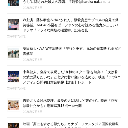
うち”に隠された殺人の秘密。主題歌はharuka nakamura
2026年7月8日
W主演・藤林泰也＆ゆいかれん、溺愛妄想ラブコメの会見で爆
笑秘話。AKB48小栗有以、ファンの心が読める能力がほしい！
ドラマ『ドライな同期の溺愛癖』記者会見
2026年7月7日
安田章大×のんW主演映画『平行と垂直』兄妹の日常映す場面写
真解禁
2026年7月6日
中島健人、全身で表現した“令和のスター”像を熱弁！「次は君
の波に乗りたいな」と七夕に甘い願いを込める。映画『ラブ≠コ
メディ』公開初日舞台挨拶【詳細】レポート
2026年7月4日
吉野北人＆鈴木愛理、最愛の人に隠した“裏の顔”…映画『昨夜
は殺れたかも』場面写真13点一挙公開
2026年7月3日
映画『藁にもすがる獣たち』カナダ・ファンタジア国際映画祭