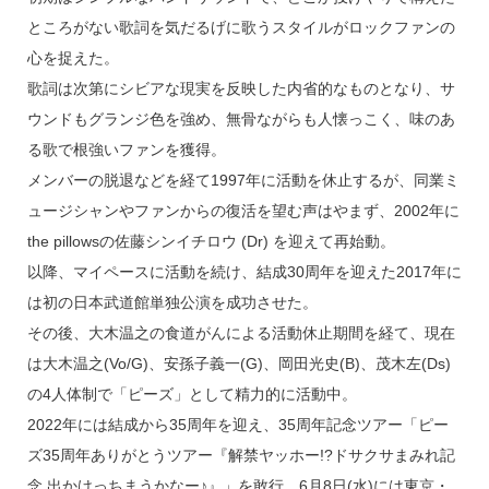
ところがない歌詞を気だるげに歌うスタイルがロックファンの
心を捉えた。
歌詞は次第にシビアな現実を反映した内省的なものとなり、サ
ウンドもグランジ色を強め、無骨ながらも人懐っこく、味のあ
る歌で根強いファンを獲得。
メンバーの脱退などを経て1997年に活動を休止するが、同業ミ
ュージシャンやファンからの復活を望む声はやまず、2002年に
the pillowsの佐藤シンイチロウ (Dr) を迎えて再始動。
以降、マイペースに活動を続け、結成30周年を迎えた2017年に
は初の日本武道館単独公演を成功させた。
その後、大木温之の食道がんによる活動休止期間を経て、現在
は大木温之(Vo/G)、安孫子義一(G)、岡田光史(B)、茂木左(Ds)
の4人体制で「ピーズ」として精力的に活動中。
2022年には結成から35周年を迎え、35周年記念ツアー「ピー
ズ35周年ありがとうツアー『解禁ヤッホー!?ドサクサまみれ記
念 出かけっちまうかなー♪』」を敢行。6月8日(水)には東京・