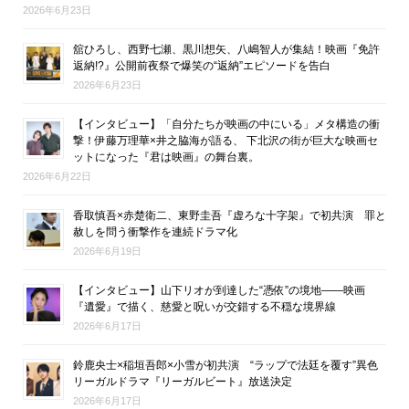
2026年6月23日
舘ひろし、西野七瀬、黒川想矢、八嶋智人が集結！映画『免許
返納!?』公開前夜祭で爆笑の“返納”エピソードを告白
2026年6月23日
【インタビュー】「自分たちが映画の中にいる」メタ構造の衝
撃！伊藤万理華×井之脇海が語る、 下北沢の街が巨大な映画セ
ットになった『君は映画』の舞台裏。
2026年6月22日
香取慎吾×赤楚衛二、東野圭吾『虚ろな十字架』で初共演 罪と
赦しを問う衝撃作を連続ドラマ化
2026年6月19日
【インタビュー】山下リオが到達した“憑依”の境地――映画
『遺愛』で描く、慈愛と呪いが交錯する不穏な境界線
2026年6月17日
鈴鹿央士×稲垣吾郎×小雪が初共演 “ラップで法廷を覆す”異色
リーガルドラマ『リーガルビート』放送決定
2026年6月17日