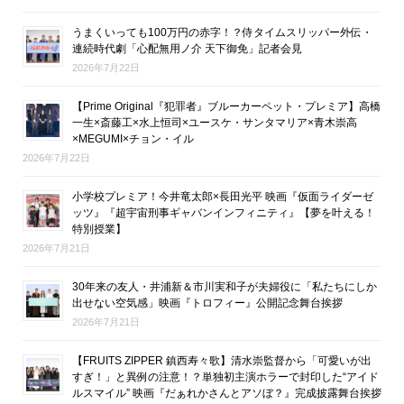
うまくいっても100万円の赤字！？侍タイムスリッパー外伝・
連続時代劇「心配無用ノ介 天下御免」記者会見
2026年7月22日
【Prime Original『犯罪者』ブルーカーペット・プレミア】高橋
一生×斎藤工×水上恒司×ユースケ・サンタマリア×青木崇高
×MEGUMI×チョン・イル
2026年7月22日
小学校プレミア！今井竜太郎×長田光平 映画『仮面ライダーゼ
ッツ』『超宇宙刑事ギャバンインフィニティ』【夢を叶える！
特別授業】
2026年7月21日
30年来の友人・井浦新＆市川実和子が夫婦役に「私たちにしか
出せない空気感」映画『トロフィー』公開記念舞台挨拶
2026年7月21日
【FRUITS ZIPPER 鎮西寿々歌】清水崇監督から「可愛いが出
すぎ！」と異例の注意！？単独初主演ホラーで封印した“アイド
ルスマイル” 映画『だぁれかさんとアソぼ？』完成披露舞台挨拶