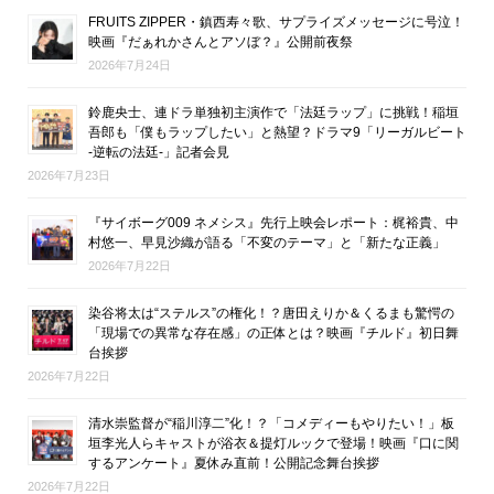
FRUITS ZIPPER・鎮西寿々歌、サプライズメッセージに号泣！
映画『だぁれかさんとアソぼ？』公開前夜祭
2026年7月24日
鈴鹿央士、連ドラ単独初主演作で「法廷ラップ」に挑戦！稲垣
吾郎も「僕もラップしたい」と熱望？ドラマ9「リーガルビート
-逆転の法廷-」記者会見
2026年7月23日
『サイボーグ009 ネメシス』先行上映会レポート：梶裕貴、中
村悠一、早見沙織が語る「不変のテーマ」と「新たな正義」
2026年7月22日
染谷将太は“ステルス”の権化！？唐田えりか＆くるまも驚愕の
「現場での異常な存在感」の正体とは？映画『チルド』初日舞
台挨拶
2026年7月22日
清水崇監督が“稲川淳二”化！？「コメディーもやりたい！」板
垣李光人らキャストが浴衣＆提灯ルックで登場！映画『口に関
するアンケート』夏休み直前！公開記念舞台挨拶
2026年7月22日