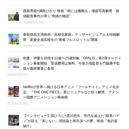
西島秀俊×満島ひかり 映画『時には懺悔を』場面写真解禁 探
偵殺害事件が導く“奇跡の物語”
2026年6月25日
香取慎吾主演映画『高校生家族』ティザービジュアル＆特報解
禁 家族全員高校生の“青春フルスロットル”開幕
2026年6月25日
俳優・声優を目指す12歳〜25歳対象「OPALIS」第2弾オーディ
ション募集開始、育成費用は無料。今泉力哉監督＆門脇康平監
督が最終審査に参加
2026年6月24日
Netflixが世界へ届ける日本アニメ『フールナイト』アニメ化決
定、『THE ONE PIECE』新ビジュアルなど続々解禁。アヌシ
ー国際アニメーション映画祭
2026年6月24日
【インタビュー】舘ひろし×黒川想矢、世代を超えた“師弟バデ
ィ”が語る「演じない」演技論と再共演への夢。映画『免許返
納!?』