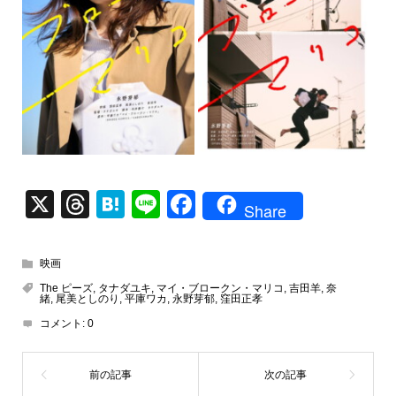
X
T
H
Li
F
Share
hr
at
n
a
e
e
e
c
映画
a
n
e
The ピーズ
,
タナダユキ
,
マイ・ブロークン・マリコ
,
吉田羊
,
奈
緒
,
尾美としのり
,
平庫ワカ
,
永野芽郁
,
窪田正孝
d
a
b
コメント:
0
s
o
o