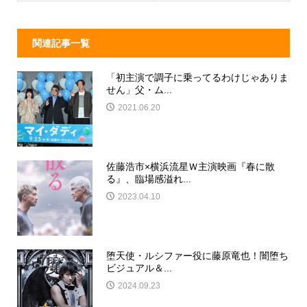
k
関連記事一覧
「初主演で調子に乗ってるわけじゃありま
せん」父・ム...
2021.06.20
佐藤浩市×横浜流星Ｗ主演映画『春に散
る』、臨場感溢れ...
2023.04.10
堕天使・ルシファー役に藤原竜也！闇堕ち
ビジュアル＆...
2024.09.23