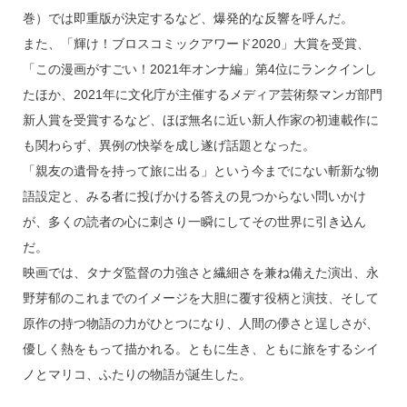
巻）では即重版が決定するなど、爆発的な反響を呼んだ。
また、「輝け！ブロスコミックアワード2020」大賞を受賞、
「この漫画がすごい！2021年オンナ編」第4位にランクインし
たほか、2021年に文化庁が主催するメディア芸術祭マンガ部門
新人賞を受賞するなど、ほぼ無名に近い新人作家の初連載作に
も関わらず、異例の快挙を成し遂げ話題となった。
「親友の遺骨を持って旅に出る」という今までにない斬新な物
語設定と、みる者に投げかける答えの見つからない問いかけ
が、多くの読者の心に刺さり一瞬にしてその世界に引き込ん
だ。
映画では、タナダ監督の力強さと繊細さを兼ね備えた演出、永
野芽郁のこれまでのイメージを大胆に覆す役柄と演技、そして
原作の持つ物語の力がひとつになり、人間の儚さと逞しさが、
優しく熱をもって描かれる。ともに生き、ともに旅をするシイ
ノとマリコ、ふたりの物語が誕生した。