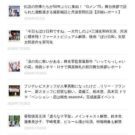
伝説の刑事たちが50年ぶりに集結！『Gメン’75』舞台挨拶で語
られた過酷過ぎる撮影秘話と丹波哲郎伝説【詳細レポート】
2026年8月2日
「今日もぼけ日和ですね」―大竹しのぶ×三浦友和W主演、共演
に櫻井翔！ファーストビジュアル解禁。映画『ぼけ日和』矢部
太郎原作を実写化
2026年7月28日
「涙の先に救いがある」椎名零監督最新作『いってらっしゃい
の花』池袋シネマ・ロサで満員御礼の初日舞台挨拶レポート
2026年7月28日
フジテレビスタッフが人事異動になったけど…リリー・フラン
キー、新スタッフに切実な願い。斎藤工、柏木悠、高木完 ドラ
マ『ペンション・恋は桃色 season4』完成披露イベント
2026年7月26日
香取慎吾主演『虚ろな十字架』メインキャスト解禁。鈴木杏、
蓮佛美沙子、宇崎竜童、ピエール瀧が出演。特報映像も解禁
2026年7月26日