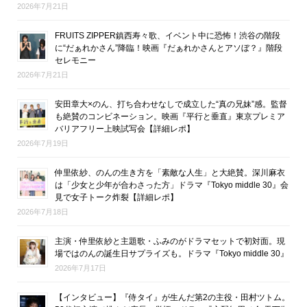
2026年7月21日
FRUITS ZIPPER鎮西寿々歌、イベント中に恐怖！渋谷の階段
に“だぁれかさん”降臨！映画『だぁれかさんとアソぼ？』階段
セレモニー
2026年7月21日
安田章大×のん、打ち合わせなしで成立した“真の兄妹”感。監督
も絶賛のコンビネーション。映画『平行と垂直』東京プレミア
バリアフリー上映試写会【詳細レポ】
2026年7月19日
仲里依紗、のんの生き方を「素敵な人生」と大絶賛。深川麻衣
は「少女と少年が合わさった方」ドラマ『Tokyo middle 30』会
見で女子トーク炸裂【詳細レポ】
2026年7月18日
主演・仲里依紗と主題歌・ふみのがドラマセットで初対面。現
場ではのんの誕生日サプライズも。ドラマ『Tokyo middle 30』
2026年7月17日
【インタビュー】『侍タイ』が生んだ第2の主役・田村ツトム。