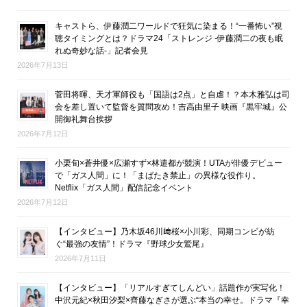
キャストら、伊藤潤二ワールドで狂気に染まる！“一番怖い”視
聴タイミングとは？ドラマ24「ストレンジ -伊藤潤二の夜も眠
れぬ奇妙な話-」記者会見
2026年7月13日
菅田将暉、天才軍師役も「国語は2点」と自虐！？本木雅弘は司
会を差し置いて監督を質問攻め！吉高由里子 映画『黒牢城』公
開御礼舞台挨拶
2026年7月12日
小栗旬×蒼井優×広瀬すず×林遣都が競演！UTAが俳優デビュー
で「ガス人間」に！「まばたき禁止」の異様な役作り。
Netflix「ガス人間」配信記念イベント
2026年7月12日
【インタビュー】乃木坂46川﨑桜×小川彩、同期コンビが紡
ぐ“最強の友情”！ドラマ『野球少女鷲尾』
2026年7月11日
【インタビュー】「リアルすぎてしんどい」話題作が実写化！
中沢元紀×秋田汐梨×齊藤なぎさが選ぶ“本当の幸せ。ドラマ『幸