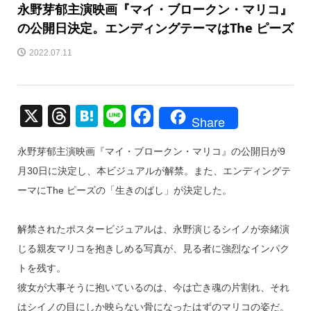
永野芽郁主演映画『マイ・ブロークン・マリコ』
の公開日決定。エンディングテーマはThe ピーズ
2022.07.11
X
T
H
Li
F
Share
hr
at
n
a
永野芽郁主演映画『マイ・ブロークン・マリコ』の公開日が9
e
e
e
c
月30日に決定し、本ビジュアルが解禁。また、エンディングテ
a
n
e
ーマにThe ピーズの「生きのばし」が決定した。
d
a
b
s
o
解禁されたポスタービジュアルは、永野演じるシイノが奈緒演
o
じる親友マリコを抱きしめる写真が、見る者に強烈なインパク
k
トを残す。
彼女が大事そうに抱いているのは、今は亡き魂の片割れ、それ
はシイノの目にしか映らない骨になったはずのマリコの姿だ。