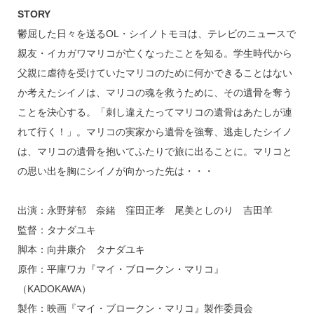
STORY
鬱屈した日々を送るOL・シイノトモヨは、テレビのニュースで
親友・イカガワマリコが亡くなったことを知る。学生時代から
父親に虐待を受けていたマリコのために何かできることはない
か考えたシイノは、マリコの魂を救うために、その遺骨を奪う
ことを決心する。「刺し違えたってマリコの遺骨はあたしが連
れて行く！」。マリコの実家から遺骨を強奪、逃走したシイノ
は、マリコの遺骨を抱いてふたりで旅に出ることに。マリコと
の思い出を胸にシイノが向かった先は・・・
出演：永野芽郁 奈緒 窪田正孝 尾美としのり 吉田羊
監督：タナダユキ
脚本：向井康介 タナダユキ
原作：平庫ワカ『マイ・ブロークン・マリコ』
（KADOKAWA）
製作：映画『マイ・ブロークン・マリコ』製作委員会