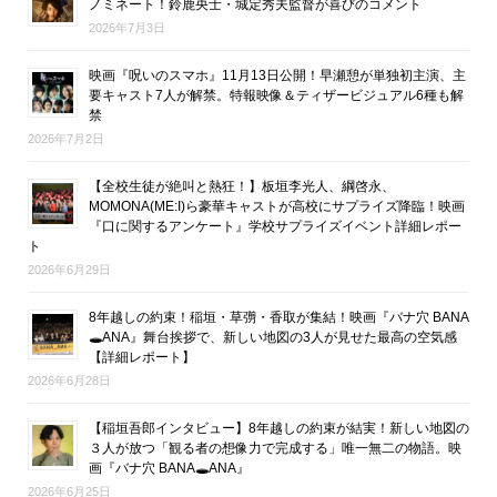
ノミネート！鈴鹿央士・城定秀夫監督が喜びのコメント
2026年7月3日
映画『呪いのスマホ』11月13日公開！早瀬憩が単独初主演、主
要キャスト7人が解禁。特報映像＆ティザービジュアル6種も解
禁
2026年7月2日
【全校生徒が絶叫と熱狂！】板垣李光人、綱啓永、
MOMONA(ME:I)ら豪華キャストが高校にサプライズ降臨！映画
『口に関するアンケート』学校サプライズイベント詳細レポー
ト
2026年6月29日
8年越しの約束！稲垣・草彅・香取が集結！映画『バナ穴 BANA
🕳ANA』舞台挨拶で、新しい地図の3人が見せた最高の空気感
【詳細レポート】
2026年6月28日
【稲垣吾郎インタビュー】8年越しの約束が結実！新しい地図の
３人が放つ「観る者の想像力で完成する」唯一無二の物語。映
画『バナ穴 BANA🕳ANA』
2026年6月25日