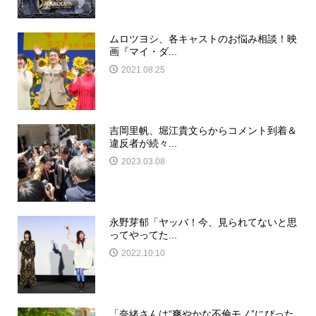
ムロツヨシ、各キャストのお悩み相談！映
画『マイ・ダ...
2021.08.25
吉岡里帆、堀江貴文らからコメント到着＆
違反者が続々...
2023.03.08
永野芽郁「ヤッバ！今、見られてないと思
ってやってた...
2022.10.10
「奈緒さんは“爽やかな不倫モノ”にぴった