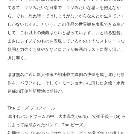
てきて。クソみたいな日常で、クソみたいな思いを抱えなが
ら、でも、死ぬ時まではしょうがないからなんとか生きていく
しかないじゃん、という。この作品の世界観を表現できる曲と
して、これ以上の楽曲はないと思っています。」と語る監督。
まさにシイノそのものを表現しているかのようなストレートな
歌詞と力強くも爽やかなメロディが映画のラストに寄り沿い、
胸に響く。
ほぼ無名に近い新人作家の初連載で異例の快挙を成し遂げた原
作を、パワフルに、そしてエモーショナルに演じた女優・永野
芽郁の圧倒的新境地に期待だ。
The ピーズ プロフィール
80年代バンドブームの中、大木温之 (Vo/B)、安孫子義一 (G) ら
によって結成されたバンド、The ピーズ。
初期はシンプルなバンドサウンドで、どこか投げやりで構えた