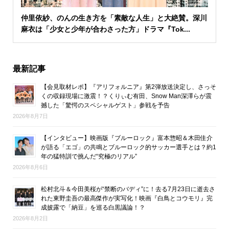
仲里依紗、のんの生き方を「素敵な人生」と大絶賛。深川
麻衣は「少女と少年が合わさった方」ドラマ『Tok...
最新記事
【会見取材レポ】『アリフォルニア』第2弾放送決定し、さっそ
くの収録現場に激震！？くりぃむ有田、Snow Man深澤らが震
撼した「驚愕のスペシャルゲスト」参戦を予告
2026年8月7日
【インタビュー】映画版『ブルーロック』富本惣昭＆木田佳介
が語る「エゴ」の共鳴とブルーロック的サッカー選手とは？約1
年の猛特訓で挑んだ“究極のリアル”
2026年8月6日
松村北斗＆今田美桜が“禁断のバディ”に！去る7月23日に逝去さ
れた東野圭吾の最高傑作が実写化！映画『白鳥とコウモリ』完
成披露で「納豆」を巡る白黒議論！？
2026年8月2日