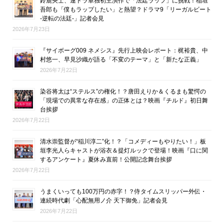
鈴鹿央士、連ドラ単独初主演作で「法廷ラップ」に挑戦！稲垣
吾郎も「僕もラップしたい」と熱望？ドラマ9「リーガルビート
-逆転の法廷-」記者会見
2026年7月23日
『サイボーグ009 ネメシス』先行上映会レポート：梶裕貴、中
村悠一、早見沙織が語る「不変のテーマ」と「新たな正義」
2026年7月22日
染谷将太は“ステルス”の権化！？唐田えりか＆くるまも驚愕の
「現場での異常な存在感」の正体とは？映画『チルド』初日舞
台挨拶
2026年7月22日
清水崇監督が“稲川淳二”化！？「コメディーもやりたい！」板
垣李光人らキャストが浴衣＆提灯ルックで登場！映画『口に関
するアンケート』夏休み直前！公開記念舞台挨拶
2026年7月22日
うまくいっても100万円の赤字！？侍タイムスリッパー外伝・
連続時代劇「心配無用ノ介 天下御免」記者会見
2026年7月22日