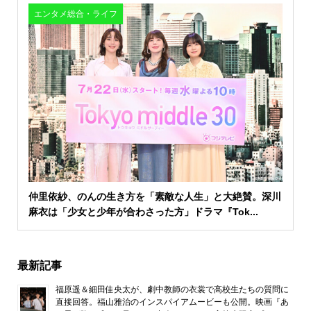
エンタメ総合・ライフ
仲里依紗、のんの生き方を「素敵な人生」と大絶賛。深川
麻衣は「少女と少年が合わさった方」ドラマ『Tok...
最新記事
福原遥＆細田佳央太が、劇中教師の衣裳で高校生たちの質問に
直接回答。福山雅治のインスパイアムービーも公開。映画『あ