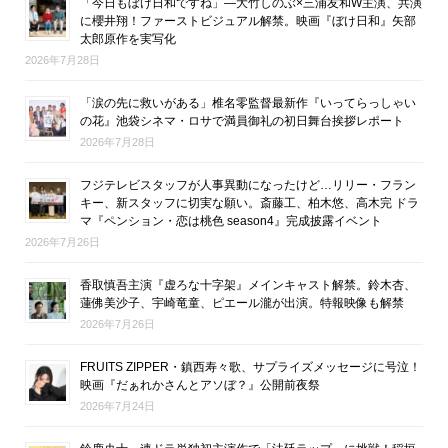
「今日もぼけ日和ですね」―大竹しのぶ×三浦友和W主演、共演
に櫻井翔！ファーストビジュアル解禁。映画『ぼけ日和』矢部
太郎原作を実写化
2026年7月28日
「涙の先に救いがある」椎名零監督最新作『いってらっしゃい
の花』池袋シネマ・ロサで満員御礼の初日舞台挨拶レポート
2026年7月28日
フジテレビスタッフが人事異動になったけど…リリー・フラン
キー、新スタッフに切実な願い。斎藤工、柏木悠、高木完 ドラ
マ『ペンション・恋は桃色 season4』完成披露イベント
2026年7月26日
香取慎吾主演『虚ろな十字架』メインキャスト解禁。鈴木杏、
蓮佛美沙子、宇崎竜童、ピエール瀧が出演。特報映像も解禁
2026年7月26日
FRUITS ZIPPER・鎮西寿々歌、サプライズメッセージに号泣！
映画『だぁれかさんとアソぼ？』公開前夜祭
2026年7月24日