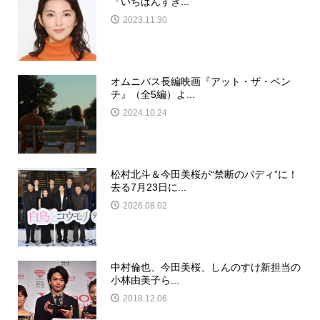
『いちばんすき...
2023.11.30
オムニバス長編映画『アット・ザ・ベン
チ』（全5編）よ...
2024.10.24
松村北斗＆今田美桜が“禁断のバディ”に！
去る7月23日に...
2026.08.02
中村倫也、今田美桜、しんのすけ新担当の
小林由美子ら...
2018.12.06