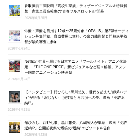
香取慎吾主演映画『高校生家族』ティザービジュアル＆特報解
禁 家族全員高校生の“青春フルスロットル”開幕
2026年6月25日
俳優・声優を目指す12歳〜25歳対象「OPALIS」第2弾オーディ
ション募集開始、育成費用は無料。今泉力哉監督＆門脇康平監
督が最終審査に参加
2026年6月24日
Netflixが世界へ届ける日本アニメ『フールナイト』アニメ化決
定、『THE ONE PIECE』新ビジュアルなど続々解禁。アヌシ
ー国際アニメーション映画祭
2026年6月24日
【インタビュー】舘ひろし×黒川想矢、世代を超えた“師弟バデ
ィ”が語る「演じない」演技論と再共演への夢。映画『免許返
納!?』
2026年6月23日
舘ひろし、西野七瀬、黒川想矢、八嶋智人が集結！映画『免許
返納!?』公開前夜祭で爆笑の“返納”エピソードを告白
2026年6月23日