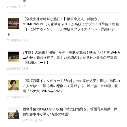
禁
2026年7月2日
【全校生徒が絶叫と熱狂！】板垣李光人、綱啓永、
MOMONA(ME:I)ら豪華キャストが高校にサプライズ降臨！映画
『口に関するアンケート』学校サプライズイベント詳細レポー
ト
2026年6月29日
8年越しの約束！稲垣・草彅・香取が集結！映画『バナ穴 BANA
🕳ANA』舞台挨拶で、新しい地図の3人が見せた最高の空気感
【詳細レポート】
2026年6月28日
【稲垣吾郎インタビュー】8年越しの約束が結実！新しい地図の
３人が放つ「観る者の想像力で完成する」唯一無二の物語。映
画『バナ穴 BANA🕳ANA』
2026年6月25日
西島秀俊×満島ひかり 映画『時には懺悔を』場面写真解禁 探
偵殺害事件が導く“奇跡の物語”
2026年6月25日