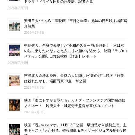
ドラマ『ドライな同期の溺愛癖』記者会見
2026年7月7日
安田章大×のんW主演映画『平行と垂直』兄妹の日常映す場面写
真解禁
2026年7月6日
中島健人、全身で表現した“令和のスター”像を熱弁！「次は君
の波に乗りたいな」と七夕に甘い願いを込める。映画『ラブ≠コ
メディ』公開初日舞台挨拶【詳細】レポート
2026年7月4日
吉野北人＆鈴木愛理、最愛の人に隠した“裏の顔”…映画『昨夜
は殺れたかも』場面写真13点一挙公開
2026年7月3日
映画『藁にもすがる獣たち』カナダ・ファンタジア国際映画祭
ノミネート！鈴鹿央士・城定秀夫監督が喜びのコメント
2026年7月3日
映画『呪いのスマホ』11月13日公開！早瀬憩が単独初主演、主
要キャスト7人が解禁。特報映像＆ティザービジュアル6種も解