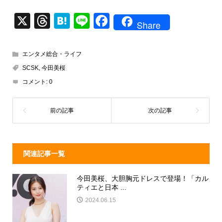
X
T
H
Li
F
Share
hr
at
n
a
e
e
e
c
エンタメ総合・ライフ
a
n
e
SCSK
,
今田美桜
d
a
b
コメント:
0
s
o
o
k
関連記事一覧
今田美桜、大胆胸元ドレスで登場！「カル
ティエと日本 ...
2024.06.15