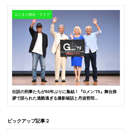
エンタメ総合・ライフ
伝説の刑事たちが50年ぶりに集結！『Gメン’75』舞台挨
拶で語られた過酷過ぎる撮影秘話と丹波哲郎...
ピックアップ記事２