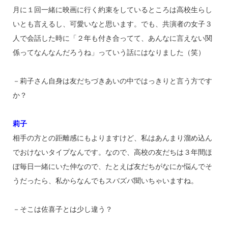
月に１回一緒に映画に行く約束をしているところは高校生らし
いとも言えるし、可愛いなと思います。でも、共演者の女子３
人で会話した時に「２年も付き合ってて、あんなに言えない関
係ってなんなんだろうね」っていう話にはなりました（笑）
－莉子さん自身は友だちづきあいの中ではっきりと言う方です
か？
莉子
相手の方との距離感にもよりますけど、私はあんまり溜め込ん
でおけないタイプなんです。なので、高校の友だちは３年間ほ
ぼ毎日一緒にいた仲なので、たとえば友だちがなにか悩んでそ
うだったら、私からなんでもスバズバ聞いちゃいますね。
－そこは佐喜子とは少し違う？