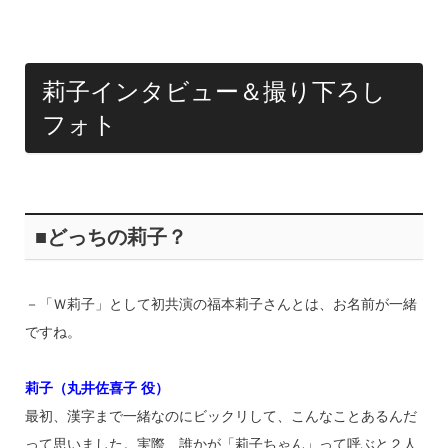
k
莉子インタビュー＆撮り下ろし
フォト
■どっちの莉子？
－「Ｗ莉子」として初共演の福本莉子さんとは、お名前が一緒
ですね。
莉子（丸井佐喜子 役）
最初、漢字まで一緒なのにビックリして、こんなことあるんだ
って思いました。実際、誰かが「莉子ちゃん」って呼ぶと２人