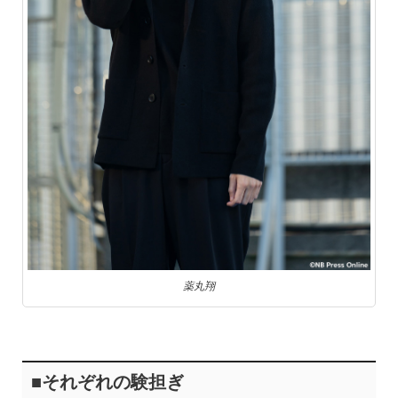
薬丸翔
■それぞれの験担ぎ