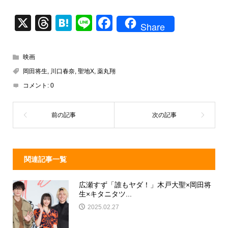
X
T
H
Li
F
Share
hr
at
n
a
e
e
e
c
映画
a
n
e
岡田将生
,
川口春奈
,
聖地X
,
薬丸翔
d
a
b
コメント:
0
s
o
o
k
関連記事一覧
広瀬すず「誰もヤダ！」木戸大聖×岡田将
生×キタニタツ...
2025.02.27