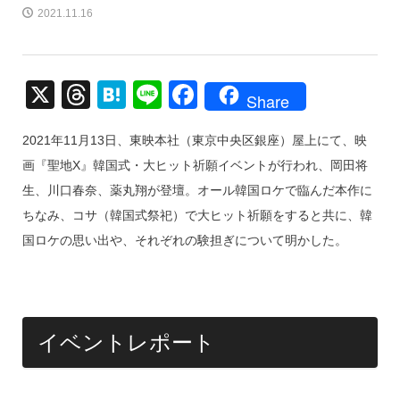
2021.11.16
X
T
H
Li
F
Share
hr
at
n
a
2021年11月13日、東映本社（東京中央区銀座）屋上にて、映
e
e
e
c
画『聖地X』韓国式・大ヒット祈願イベントが行われ、岡田将
a
n
e
生、川口春奈、薬丸翔が登壇。オール韓国ロケで臨んだ本作に
d
a
b
ちなみ、コサ（韓国式祭祀）で大ヒット祈願をすると共に、韓
s
o
国ロケの思い出や、それぞれの験担ぎについて明かした。
o
k
イベントレポート