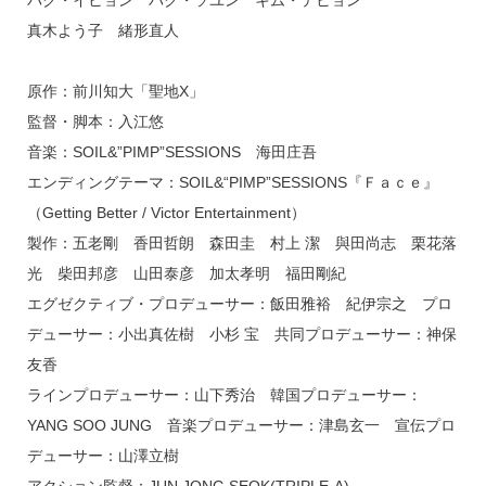
パク・イヒョン パク・ソユン キム・テヒョン
真木よう子 緒形直人
原作：前川知大「聖地X」
監督・脚本：入江悠
音楽：SOIL&”PIMP”SESSIONS 海田庄吾
エンディングテーマ：SOIL&“PIMP”SESSIONS『Ｆａｃｅ』
（Getting Better / Victor Entertainment）
製作：五老剛 香田哲朗 森田圭 村上 潔 與田尚志 栗花落
光 柴田邦彦 山田泰彦 加太孝明 福田剛紀
エグゼクティブ・プロデューサー：飯田雅裕 紀伊宗之 プロ
デューサー：小出真佐樹 小杉 宝 共同プロデューサー：神保
友香
ラインプロデューサー：山下秀治 韓国プロデューサー：
YANG SOO JUNG 音楽プロデューサー：津島玄一 宣伝プロ
デューサー：山澤立樹