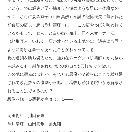
木よう子）に連絡すると、滋はいつも通り会社に出勤している
という。では輝夫と要が捕まえた滋のような男は一体誰なの
か？ さらに妻の京子（山田真歩）が謎の記憶喪失に襲われた
和食店の店長・忠（渋川清彦）は、「この店やっぱり呪われて
いるかもしれません」と言い出す始末。日本人オーナー江口
（緒形直人）いわく、店の建っている土地では、過去にも同じ
ように奇妙な事件があったことがわかってくる。
負の連鎖を断ち切るため、強力なムーダン（祈祷師）がお祓い
を試みるも、封印された“気”の前には太刀打ちできない。
この地に宿るのは神か、それとも悪魔か？彼らはここで繰り返
されてきた数々の惨劇から逃れ、増幅し続ける呪いから解放さ
れることはできるのか!?
想像を絶する悪夢が今はじまる――。
岡田将生 川口春奈
渋川清彦 山田真歩 薬丸翔