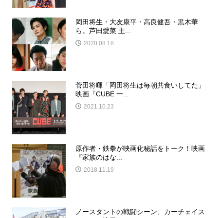
岡田将生・大友康平・高良健吾・黒木華
ら。芦田愛菜 主...
2020.08.18
菅田将暉「岡田将生は毎朝共食いしてた」
映画『CUBE 一...
2021.10.23
原作者・鉄拳が映画化秘話をトーク！映画
『家族のはな...
2018.11.19
ノースタントの戦闘シーン、カーチェイス