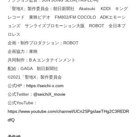
アクション監督：JUN JONG SEOK(TRIPLE-A)
「聖地X」製作委員会：朝日新聞社 Akatsuki KDDI キング
レコード 東映ビデオ FM802/FM COCOLO ADKエモーシ
ョンズ サンライズプロモーション大阪 ROBOT 全日本プ
ロレス
企画・制作プロダクション：ROBOT
企画協力：東映
共同制作：B.A.エンタテインメント
配給：GAGA 朝日新聞社
©2021「聖地X」製作委員会
公式HP：
https://seichi-x.com
公式Twitter：
@seichiX_movie
公式YouTube：
https://www.youtube.com/channel/UCn2SPgsIaeTHg2C3REDR
dfQ