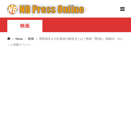
映画
News
映画
岡田将生＆川口春奈の験担ぎとは？映画『聖地X』韓国式・大ヒ
ット祈願イベント