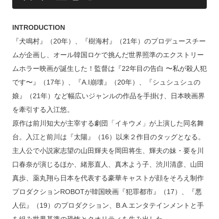
INTRODUCTION
『犬鳴村』（20年）、『樹海村』（21年）のプロデュースチー
ムが企画し、オール韓国ロケで挑んだ世界照準のエクストリー
ムホラー映画が誕生した！監督は『22年目の告白 〜私が殺人犯
です〜』（17年）、『A.I崩壊』（20年）、『シュシュシュの
娘』（21年）など幅広いジャンルの作品を手掛け、日本映画界
を牽引する入江悠。
原作は前川知大が主宰する劇団「イキウメ」が上演した同名舞
台。入江と前川は『太陽』（16）以来２作目のタッグとなる。
主人公で小説家志望の山田輝夫を岡田将生、輝夫の妹・要を川
口春奈が演じるほか、緒形直人、真木よう子、渋川清彦、山田
真歩、薬丸翔ら日本を代表する豪華キャストが顔をそろえ制作
プロダクションROBOTが韓国映画『犯罪都市』（17）、『悪
人伝』（19）のプロダクション、B.A.エンタテインメントと手