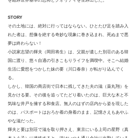
を組み世界基準の恐怖とクオリティを生み出した。
STORY
その土地には、絶対に行ってはならない。ひとたび足を踏み入
れた者は、想像を絶する奇妙な現象に巻き込まれ、死ぬまで悪
夢は終わらない！
小説家志望の輝夫（岡田将生）は、父親が遺した別荘のある韓
国に渡り、悠々自適の引きこもりライフを満喫中。そこへ結婚
生活に愛想をつかした妹の要（川口春奈）が転がり込んでく
る。
しかし、韓国の商店街で日本に残してきた夫の滋（薬丸翔）を
見かける要。その後を追ってたどり着いたのは、巨大な木と不
気味な井戸を擁する和食店。無人のはずの店内から姿を現した
のは、パスポートはおろか着の身着のまま、記憶さえもあやふ
やな滋だった。
輝夫と要は別荘で滋を取り押さえ、東京にいる上司の星野（真