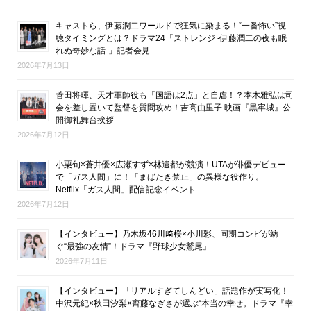
キャストら、伊藤潤二ワールドで狂気に染まる！“一番怖い”視
聴タイミングとは？ドラマ24「ストレンジ -伊藤潤二の夜も眠
れぬ奇妙な話-」記者会見
2026年7月13日
菅田将暉、天才軍師役も「国語は2点」と自虐！？本木雅弘は司
会を差し置いて監督を質問攻め！吉高由里子 映画『黒牢城』公
開御礼舞台挨拶
2026年7月12日
小栗旬×蒼井優×広瀬すず×林遣都が競演！UTAが俳優デビュー
で「ガス人間」に！「まばたき禁止」の異様な役作り。
Netflix「ガス人間」配信記念イベント
2026年7月12日
【インタビュー】乃木坂46川﨑桜×小川彩、同期コンビが紡
ぐ“最強の友情”！ドラマ『野球少女鷲尾』
2026年7月11日
【インタビュー】「リアルすぎてしんどい」話題作が実写化！
中沢元紀×秋田汐梨×齊藤なぎさが選ぶ“本当の幸せ。ドラマ『幸