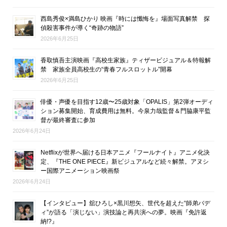
西島秀俊×満島ひかり 映画『時には懺悔を』場面写真解禁 探
偵殺害事件が導く“奇跡の物語”
2026年6月25日
香取慎吾主演映画『高校生家族』ティザービジュアル＆特報解
禁 家族全員高校生の“青春フルスロットル”開幕
2026年6月25日
俳優・声優を目指す12歳〜25歳対象「OPALIS」第2弾オーディ
ション募集開始、育成費用は無料。今泉力哉監督＆門脇康平監
督が最終審査に参加
2026年6月24日
Netflixが世界へ届ける日本アニメ『フールナイト』アニメ化決
定、『THE ONE PIECE』新ビジュアルなど続々解禁。アヌシ
ー国際アニメーション映画祭
2026年6月24日
【インタビュー】舘ひろし×黒川想矢、世代を超えた“師弟バデ
ィ”が語る「演じない」演技論と再共演への夢。映画『免許返
納!?』