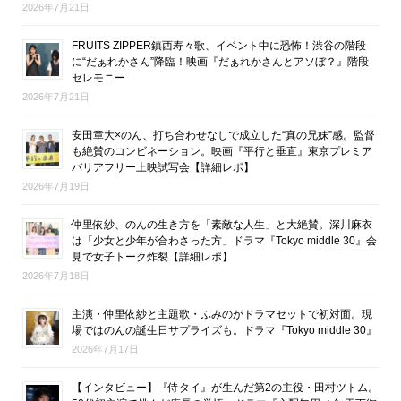
2026年7月21日
FRUITS ZIPPER鎮西寿々歌、イベント中に恐怖！渋谷の階段
に“だぁれかさん”降臨！映画『だぁれかさんとアソぼ？』階段
セレモニー
2026年7月21日
安田章大×のん、打ち合わせなしで成立した“真の兄妹”感。監督
も絶賛のコンビネーション。映画『平行と垂直』東京プレミア
バリアフリー上映試写会【詳細レポ】
2026年7月19日
仲里依紗、のんの生き方を「素敵な人生」と大絶賛。深川麻衣
は「少女と少年が合わさった方」ドラマ『Tokyo middle 30』会
見で女子トーク炸裂【詳細レポ】
2026年7月18日
主演・仲里依紗と主題歌・ふみのがドラマセットで初対面。現
場ではのんの誕生日サプライズも。ドラマ『Tokyo middle 30』
2026年7月17日
【インタビュー】『侍タイ』が生んだ第2の主役・田村ツトム。