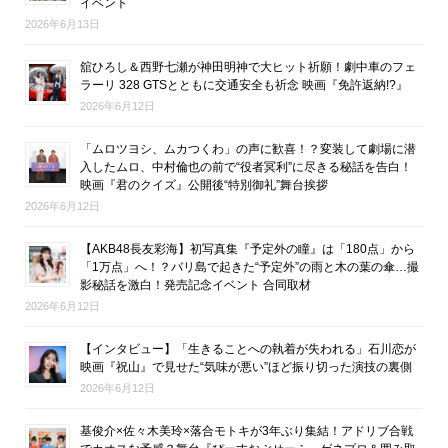
イベント
2026年6月13日
舘ひろし＆西野七瀬が神田明神で大ヒット祈願！劇中車のフェ
ラーリ 328 GTSとともに交通安全も祈念 映画『免許返納!?』
2026年6月12日
「ムロツヨシ、ムカつくわ」の声に歓喜！？変装して劇場に潜
入したムロ、中村倫也の前で“役者冥利”に尽きる秘話を告白！
映画『君のクイズ』公開後“特別御礼”舞台挨拶
2026年6月12日
【AKB48長友彩海】初写真集『予定外の瞳』は「180点」から
「1万点」へ！？バリ島で起きた“予定外”の雨と木の葉の傘…撮
影秘話を激白！発売記念イベント 合同取材
2026年6月12日
【インタビュー】「生きることへの執着が失われる」石川恋が
映画『祝山』で見せた“気味が悪い”ほど振り切った演技の裏側
2026年6月12日
基俊介×佐々木美玲×落合モトキが3年ぶり集結！アドリブ合戦