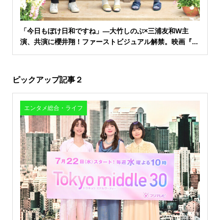
「今日もぼけ日和ですね」―大竹しのぶ×三浦友和W主
演、共演に櫻井翔！ファーストビジュアル解禁。映画『...
ピックアップ記事２
エンタメ総合・ライフ