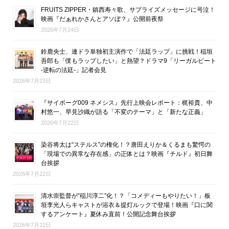
FRUITS ZIPPER・鎮西寿々歌、サプライズメッセージに号泣！
映画『だぁれかさんとアソぼ？』公開前夜祭
2026年7月24日
鈴鹿央士、連ドラ単独初主演作で「法廷ラップ」に挑戦！稲垣
吾郎も「僕もラップしたい」と熱望？ドラマ9「リーガルビート
-逆転の法廷-」記者会見
2026年7月23日
『サイボーグ009 ネメシス』先行上映会レポート：梶裕貴、中
村悠一、早見沙織が語る「不変のテーマ」と「新たな正義」
2026年7月22日
染谷将太は“ステルス”の権化！？唐田えりか＆くるまも驚愕の
「現場での異常な存在感」の正体とは？映画『チルド』初日舞
台挨拶
2026年7月22日
清水崇監督が“稲川淳二”化！？「コメディーもやりたい！」板
垣李光人らキャストが浴衣＆提灯ルックで登場！映画『口に関
するアンケート』夏休み直前！公開記念舞台挨拶
2026年7月22日