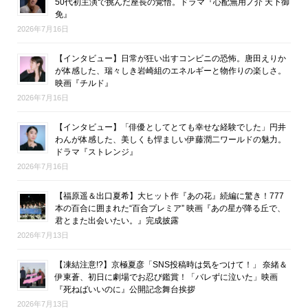
50代初主演で挑んだ座長の覚悟。ドラマ『心配無用ノ介 天下御
免』
2026年7月16日
【インタビュー】日常が狂い出すコンビニの恐怖。唐田えりか
が体感した、瑞々しき岩崎組のエネルギーと物作りの楽しさ。
映画『チルド』
2026年7月16日
【インタビュー】「俳優としてとても幸せな経験でした」円井
わんが体感した、美しくも悍ましい伊藤潤二ワールドの魅力。
ドラマ『ストレンジ』
2026年7月16日
【福原遥＆出口夏希】大ヒット作『あの花』続編に驚き！777
本の百合に囲まれた“百合プレミア” 映画『あの星が降る丘で、
君とまた出会いたい。』完成披露
2026年7月13日
【凍結注意!?】京極夏彦「SNS投稿時は気をつけて！」 奈緒＆
伊東蒼、初日に劇場でお忍び鑑賞！「バレずに泣いた」映画
『死ねばいいのに』公開記念舞台挨拶
2026年7月13日