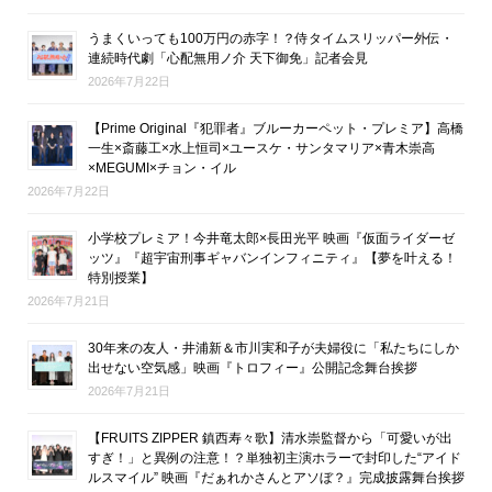
うまくいっても100万円の赤字！？侍タイムスリッパー外伝・
連続時代劇「心配無用ノ介 天下御免」記者会見
2026年7月22日
【Prime Original『犯罪者』ブルーカーペット・プレミア】高橋
一生×斎藤工×水上恒司×ユースケ・サンタマリア×青木崇高
×MEGUMI×チョン・イル
2026年7月22日
小学校プレミア！今井竜太郎×長田光平 映画『仮面ライダーゼ
ッツ』『超宇宙刑事ギャバンインフィニティ』【夢を叶える！
特別授業】
2026年7月21日
30年来の友人・井浦新＆市川実和子が夫婦役に「私たちにしか
出せない空気感」映画『トロフィー』公開記念舞台挨拶
2026年7月21日
【FRUITS ZIPPER 鎮西寿々歌】清水崇監督から「可愛いが出
すぎ！」と異例の注意！？単独初主演ホラーで封印した“アイド
ルスマイル” 映画『だぁれかさんとアソぼ？』完成披露舞台挨拶