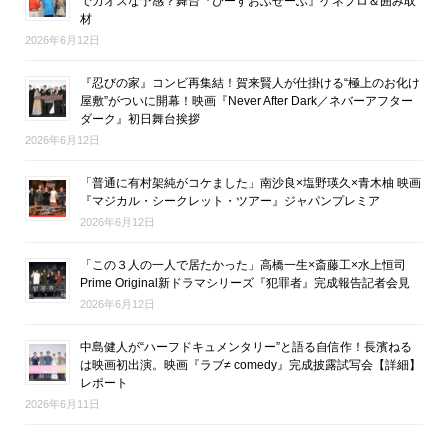
でカオスな予感？舞台『ぴーすおぶせーふ』ゲネプロ＆囲み取
材
2026年6月12日
『忍びの家』コンビ再集結！賀来賢人が仕掛ける“極上のお化け
屋敷”がついに開幕！映画『Never After Dark／ネバーアフター
ダーク』初日舞台挨拶
2026年6月12日
「普通に有村架純がコケました」南沙良×塩野瑛久×青木柚 映画
『マジカル・シークレット・ツアー』ジャパンプレミア
2026年6月12日
「この３人の一人で居たかった」高橋一生×斎藤工×水上恒司
Prime Original新ドラマシリーズ『犯罪者』完成報告記者会見
2026年6月12日
中島健人が“ハーフドキュメンタリー”と語る自信作！長濱ねる
は映画初出演。映画『ラブ≠ comedy』完成披露試写会【詳細】
レポート
2026年6月11日