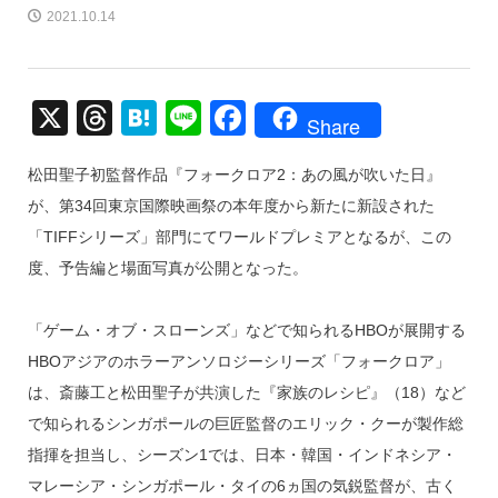
2021.10.14
X
T
H
Li
F
Share
hr
at
n
a
松田聖子初監督作品『フォークロア2：あの風が吹いた日』
e
e
e
c
が、第34回東京国際映画祭の本年度から新たに新設された
a
n
e
「TIFFシリーズ」部門にてワールドプレミアとなるが、この
d
a
b
度、予告編と場面写真が公開となった。
s
o
o
「ゲーム・オブ・スローンズ」などで知られるHBOが展開する
k
HBOアジアのホラーアンソロジーシリーズ「フォークロア」
は、斎藤工と松田聖子が共演した『家族のレシピ』（18）など
で知られるシンガポールの巨匠監督のエリック・クーが製作総
指揮を担当し、シーズン1では、日本・韓国・インドネシア・
マレーシア・シンガポール・タイの6ヵ国の気鋭監督が、古く