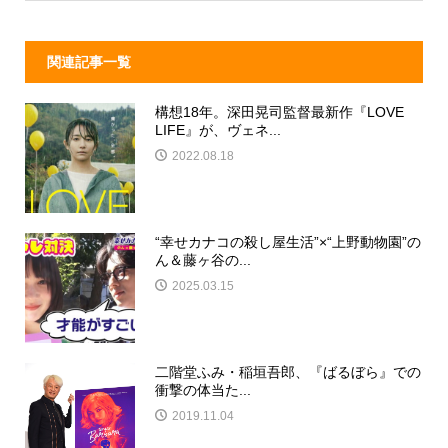
k
関連記事一覧
構想18年。深田晃司監督最新作『LOVE
LIFE』が、ヴェネ...
2022.08.18
“幸せカナコの殺し屋生活”×“上野動物園”の
ん＆藤ヶ谷の...
2025.03.15
二階堂ふみ・稲垣吾郎、『ばるぼら』での
衝撃の体当た...
2019.11.04