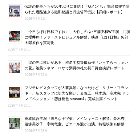
伝説の刑事たちが50年ぶりに集結！『Gメン’75』舞台挨拶で語
られた過酷過ぎる撮影秘話と丹波哲郎伝説【詳細レポート】
2026年8月2日
「今日もぼけ日和ですね」―大竹しのぶ×三浦友和W主演、共演
に櫻井翔！ファーストビジュアル解禁。映画『ぼけ日和』矢部
太郎原作を実写化
2026年7月28日
「涙の先に救いがある」椎名零監督最新作『いってらっしゃい
の花』池袋シネマ・ロサで満員御礼の初日舞台挨拶レポート
2026年7月28日
フジテレビスタッフが人事異動になったけど…リリー・フラン
キー、新スタッフに切実な願い。斎藤工、柏木悠、高木完 ドラ
マ『ペンション・恋は桃色 season4』完成披露イベント
2026年7月26日
香取慎吾主演『虚ろな十字架』メインキャスト解禁。鈴木杏、
蓮佛美沙子、宇崎竜童、ピエール瀧が出演。特報映像も解禁
2026年7月26日