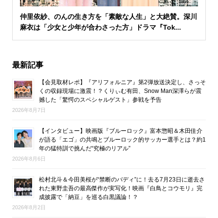
仲里依紗、のんの生き方を「素敵な人生」と大絶賛。深川
麻衣は「少女と少年が合わさった方」ドラマ『Tok...
最新記事
【会見取材レポ】『アリフォルニア』第2弾放送決定し、さっそ
くの収録現場に激震！？くりぃむ有田、Snow Man深澤らが震
撼した「驚愕のスペシャルゲスト」参戦を予告
2026年8月7日
【インタビュー】映画版『ブルーロック』富本惣昭＆木田佳介
が語る「エゴ」の共鳴とブルーロック的サッカー選手とは？約1
年の猛特訓で挑んだ“究極のリアル”
2026年8月6日
松村北斗＆今田美桜が“禁断のバディ”に！去る7月23日に逝去さ
れた東野圭吾の最高傑作が実写化！映画『白鳥とコウモリ』完
成披露で「納豆」を巡る白黒議論！？
2026年8月2日