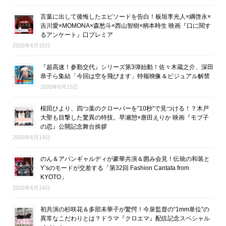
言葉に出して後悔したエピソードを告白！板垣李光人×綱啓永×
吉川愛×MOMONA×森愁斗×西山智樹×柄本時生 映画『口に関す
るアンケート』口プレミア
2026年6月15日
『超高速！参勤交代』シリーズ第3弾始動！佐々木蔵之介、深田
恭子ら集結「今回は空を飛びます」特報映像＆ビジュアル解禁
2026年6月15日
桜田ひより、四つ葉のクローバーを“10秒”で見つける！？木戸
大聖も目撃した驚異の特技。早瀬憩×唐田えりか 映画『モブ子
の恋』公開記念舞台挨拶
2026年6月14日
のん＆アバンギャルディが豪華共演＆囲み会見！伝統の和装と
Y’sのモードが交差する「第32回 Fashion Cantata from
KYOTO」
2026年6月14日
初共演の杉咲花＆多部未華子が驚愕！今泉監督の“1mm単位”の
異常なこだわりとは？ドラマ『クロエマ』配信記念スペシャル