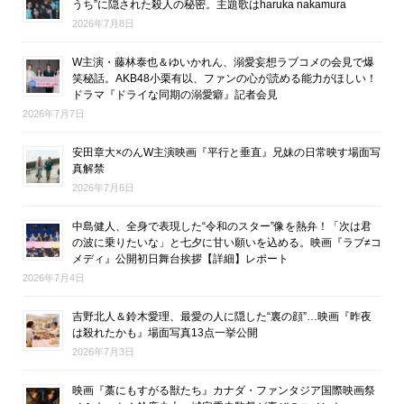
うち”に隠された殺人の秘密。主題歌はharuka nakamura
2026年7月8日
W主演・藤林泰也＆ゆいかれん、溺愛妄想ラブコメの会見で爆
笑秘話。AKB48小栗有以、ファンの心が読める能力がほしい！
ドラマ『ドライな同期の溺愛癖』記者会見
2026年7月7日
安田章大×のんW主演映画『平行と垂直』兄妹の日常映す場面写
真解禁
2026年7月6日
中島健人、全身で表現した“令和のスター”像を熱弁！「次は君
の波に乗りたいな」と七夕に甘い願いを込める。映画『ラブ≠コ
メディ』公開初日舞台挨拶【詳細】レポート
2026年7月4日
吉野北人＆鈴木愛理、最愛の人に隠した“裏の顔”…映画『昨夜
は殺れたかも』場面写真13点一挙公開
2026年7月3日
映画『藁にもすがる獣たち』カナダ・ファンタジア国際映画祭