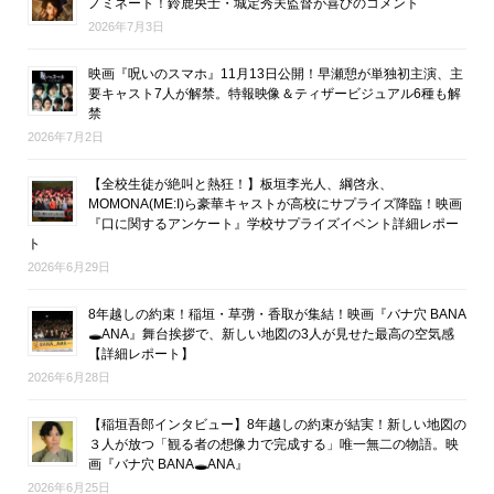
ノミネート！鈴鹿央士・城定秀夫監督が喜びのコメント
2026年7月3日
映画『呪いのスマホ』11月13日公開！早瀬憩が単独初主演、主
要キャスト7人が解禁。特報映像＆ティザービジュアル6種も解
禁
2026年7月2日
【全校生徒が絶叫と熱狂！】板垣李光人、綱啓永、
MOMONA(ME:I)ら豪華キャストが高校にサプライズ降臨！映画
『口に関するアンケート』学校サプライズイベント詳細レポー
ト
2026年6月29日
8年越しの約束！稲垣・草彅・香取が集結！映画『バナ穴 BANA
🕳ANA』舞台挨拶で、新しい地図の3人が見せた最高の空気感
【詳細レポート】
2026年6月28日
【稲垣吾郎インタビュー】8年越しの約束が結実！新しい地図の
３人が放つ「観る者の想像力で完成する」唯一無二の物語。映
画『バナ穴 BANA🕳ANA』
2026年6月25日