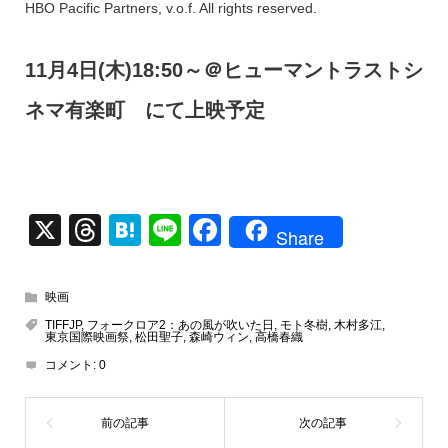
HBO Pacific Partners, v.o.f. All rights reserved.
11月4日(木)18:50～＠ヒューマントラストシ
ネマ有楽町 にて上映予定
X
T
H
Li
F
Share
hr
at
n
a
e
e
e
c
映画
a
n
e
TIFFJP
,
フォークロア2：あの風が吹いた日
,
モト冬樹
,
木村多江
,
東京国際映画祭
,
松田聖子
,
森崎ウィン
,
高橋春織
d
a
b
コメント:
0
s
o
o