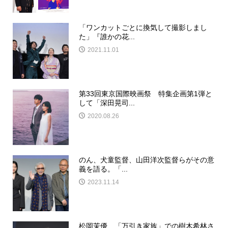
「ワンカットごとに換気して撮影しまし
た」『誰かの花...
2021.11.01
第33回東京国際映画祭 特集企画第1弾と
して「深田晃司...
2020.08.26
のん、犬童監督、山田洋次監督らがその意
義を語る。「...
2023.11.14
松岡茉優、「万引き家族」での樹木希林さ