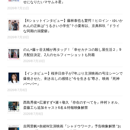
せになりたいマサムネ君』
2026年7月11日
【4ショットインタビュー】藤林泰也も驚愕！ヒロイン・ゆいか
れんの正体は“うるさい小学生”？小栗有以、京典和玖『ドライ
な同期の溺愛癖』
2026年7月10日
のん×藤ヶ谷太輔が再タッグ！「幸せカナコの殺し屋生活２」9
月配信決定、2人のセルフィーショットも到着
2026年7月10日
【インタビュー】桜井日奈子が7年ぶり主演映画の号泣シーンで
爆発させた、剥き出しの感情と“今を生きる”尊さ。映画『死神
バーバー』
2026年7月8日
西島秀俊×広瀬すず×瀬々敬久『存在のすべてを』仲村トオル、
斎藤工ら追加キャスト6名＆特報映像解禁
2026年7月8日
吉岡里帆×奈緒W主演映画『シャドウワーク』予告映像解禁 “お