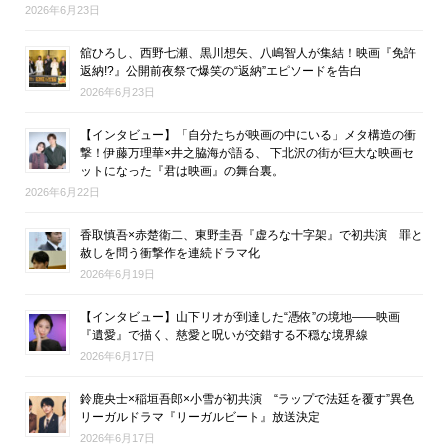
2026年6月23日
舘ひろし、西野七瀬、黒川想矢、八嶋智人が集結！映画『免許
返納!?』公開前夜祭で爆笑の“返納”エピソードを告白
2026年6月23日
【インタビュー】「自分たちが映画の中にいる」メタ構造の衝
撃！伊藤万理華×井之脇海が語る、 下北沢の街が巨大な映画セ
ットになった『君は映画』の舞台裏。
2026年6月22日
香取慎吾×赤楚衛二、東野圭吾『虚ろな十字架』で初共演 罪と
赦しを問う衝撃作を連続ドラマ化
2026年6月19日
【インタビュー】山下リオが到達した“憑依”の境地――映画
『遺愛』で描く、慈愛と呪いが交錯する不穏な境界線
2026年6月17日
鈴鹿央士×稲垣吾郎×小雪が初共演 “ラップで法廷を覆す”異色
リーガルドラマ『リーガルビート』放送決定
2026年6月17日