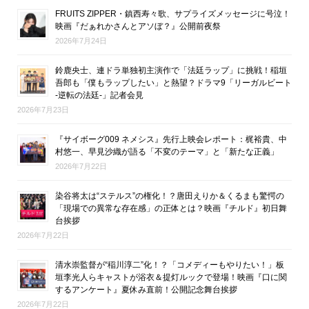
FRUITS ZIPPER・鎮西寿々歌、サプライズメッセージに号泣！
映画『だぁれかさんとアソぼ？』公開前夜祭
2026年7月24日
鈴鹿央士、連ドラ単独初主演作で「法廷ラップ」に挑戦！稲垣
吾郎も「僕もラップしたい」と熱望？ドラマ9「リーガルビート
-逆転の法廷-」記者会見
2026年7月23日
『サイボーグ009 ネメシス』先行上映会レポート：梶裕貴、中
村悠一、早見沙織が語る「不変のテーマ」と「新たな正義」
2026年7月22日
染谷将太は“ステルス”の権化！？唐田えりか＆くるまも驚愕の
「現場での異常な存在感」の正体とは？映画『チルド』初日舞
台挨拶
2026年7月22日
清水崇監督が“稲川淳二”化！？「コメディーもやりたい！」板
垣李光人らキャストが浴衣＆提灯ルックで登場！映画『口に関
するアンケート』夏休み直前！公開記念舞台挨拶
2026年7月22日