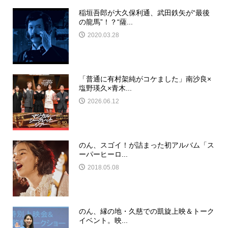
稲垣吾郎が大久保利通、武田鉄矢が“最後
の龍馬”！？“薩...
2020.03.28
「普通に有村架純がコケました」南沙良×
塩野瑛久×青木...
2026.06.12
のん、スゴイ！が詰まった初アルバム「ス
ーパーヒーロ...
2018.05.08
のん、縁の地・久慈での凱旋上映＆トーク
イベント。映...