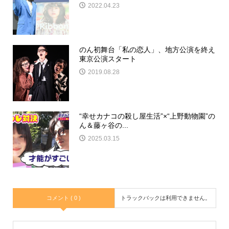
2022.04.23
のん初舞台「私の恋人」、地方公演を終え
東京公演スタート
2019.08.28
“幸せカナコの殺し屋生活”×“上野動物園”の
ん＆藤ヶ谷の...
2025.03.15
コメント ( 0 )
トラックバックは利用できません。