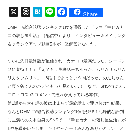
X
T
H
Li
F
Share
hr
at
n
a
DMM TV総合視聴ランキング1位を獲得したドラマ『幸せカナ
e
e
e
c
コの殺し屋生活』（配信中）より、インタビュー＆メイキング
a
n
e
＆クランクアップ動画5本が一挙解禁となった。
d
a
b
s
o
ついに先日最終話が配信され「カナコロ最高だった。シーズン
o
２に期待！！」「え？もう最終話来ちゃった。ムリムリムリム
k
リカタツムリ～」「6話まであっという間だった、のんちゃん
と藤ヶ谷くんのバディもっと見たい…！」など、SNSでは‟カナ
コロ・ロス”のコメントで溢れかえっている本作。
第1話から大好評の波は止まらず最終話まで駆け抜けた結果、
なんとDMM TV総合視聴ランキング1位を獲得！記録的な評判
に主演ののんも自身のSNSで「『幸せカナコの殺し屋生活』が
1位を獲得いたしました！やったー！みんなありがとう♡」と