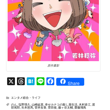
原作書影
X
T
H
Li
F
Share
hr
at
n
a
e
e
e
c
エンタメ総合・ライフ
a
n
e
のん
,
塩野瑛久
,
山崎紘菜
,
幸せカナコの殺し屋生活
,
木村多江
,
渡
部篤郎
,
矢本悠馬
,
菅井友香
,
菅田俊
,
藤ヶ谷太輔
,
齋藤飛鳥