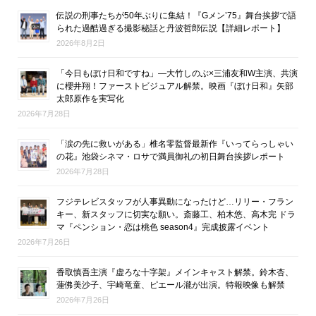
伝説の刑事たちが50年ぶりに集結！『Gメン’75』舞台挨拶で語
られた過酷過ぎる撮影秘話と丹波哲郎伝説【詳細レポート】
2026年8月2日
「今日もぼけ日和ですね」―大竹しのぶ×三浦友和W主演、共演
に櫻井翔！ファーストビジュアル解禁。映画『ぼけ日和』矢部
太郎原作を実写化
2026年7月28日
「涙の先に救いがある」椎名零監督最新作『いってらっしゃい
の花』池袋シネマ・ロサで満員御礼の初日舞台挨拶レポート
2026年7月28日
フジテレビスタッフが人事異動になったけど…リリー・フラン
キー、新スタッフに切実な願い。斎藤工、柏木悠、高木完 ドラ
マ『ペンション・恋は桃色 season4』完成披露イベント
2026年7月26日
香取慎吾主演『虚ろな十字架』メインキャスト解禁。鈴木杏、
蓮佛美沙子、宇崎竜童、ピエール瀧が出演。特報映像も解禁
2026年7月26日