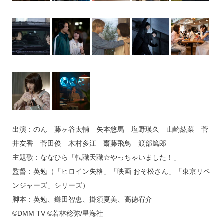
出演：のん 藤ヶ谷太輔 矢本悠馬 塩野瑛久 山崎紘菜 菅
井友香 菅田俊 木村多江 齋藤飛鳥 渡部篤郎
主題歌：ななひら「転職天職☆やっちゃいました！」
監督：英勉（「ヒロイン失格」「映画 おそ松さん」「東京リベ
ンジャーズ」シリーズ）
脚本：英勉、鎌田智恵、掛須夏美、高徳宥介
©DMM TV ©若林稔弥/星海社