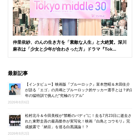
仲里依紗、のんの生き方を「素敵な人生」と大絶賛。深川
麻衣は「少女と少年が合わさった方」ドラマ『Tok...
最新記事
【インタビュー】映画版『ブルーロック』富本惣昭＆木田佳介
が語る「エゴ」の共鳴とブルーロック的サッカー選手とは？約1
年の猛特訓で挑んだ“究極のリアル”
2026年8月6日
松村北斗＆今田美桜が“禁断のバディ”に！去る7月23日に逝去さ
れた東野圭吾の最高傑作が実写化！映画『白鳥とコウモリ』完
成披露で「納豆」を巡る白黒議論！？
2026年8月2日