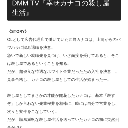
DMM TV『幸せカナコの殺し屋
生活』
《STORY》
OLとして広告代理店で働いていた⻄野カナコは、上司からのパ
ワハラに悩み退職を決意。
急いで新しい就職先を⾒つけ、いざ⾯接を受けてみると、そこ
は殺し屋であるということを知る。
だが、超優良な待遇なホワイト企業だったため入社を決意―。
⾒事合格し、カナコの殺し屋としての⽣活が始まったー。
殺し屋としてまさかの才能が開花したカナコは、基本「殺す
ぞ」しか言わない先輩桜井を相棒に、時には自分で営業をし、
次々と案件をこなしていく。
だが、順風満帆な殺し屋生活を送っていたカナコの前に突然刑
事が現れ…。