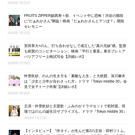
2026年7月21日
FRUITS ZIPPER鎮西寿々歌、イベント中に恐怖！渋谷の階段
に“だぁれかさん”降臨！映画『だぁれかさんとアソぼ？』階段
セレモニー
2026年7月21日
安田章大×のん、打ち合わせなしで成立した“真の兄妹”感。監督
も絶賛のコンビネーション。映画『平行と垂直』東京プレミア
バリアフリー上映試写会【詳細レポ】
2026年7月19日
仲里依紗、のんの生き方を「素敵な人生」と大絶賛。深川麻衣
は「少女と少年が合わさった方」ドラマ『Tokyo middle 30』会
見で女子トーク炸裂【詳細レポ】
2026年7月18日
主演・仲里依紗と主題歌・ふみのがドラマセットで初対面。現
場ではのんの誕生日サプライズも。ドラマ『Tokyo middle 30』
2026年7月17日
【インタビュー】『侍タイ』が生んだ第2の主役・田村ツトム。