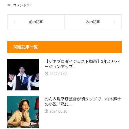
d
a
b
コメント:
0
s
o
o
k
関連記事一覧
【ゲネプロダイジェスト動画】3年ぶりバ
ージョンアップ...
2022.07.03
のん＆堤幸彦監督が初タッグで、柚木麻子
の小説『私に...
2024.06.10