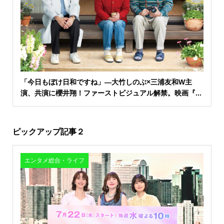
「今日もぼけ日和ですね」―大竹しのぶ×三浦友和W主
演、共演に櫻井翔！ファーストビジュアル解禁。映画『...
ピックアップ記事２
エンタメ総合・ライフ