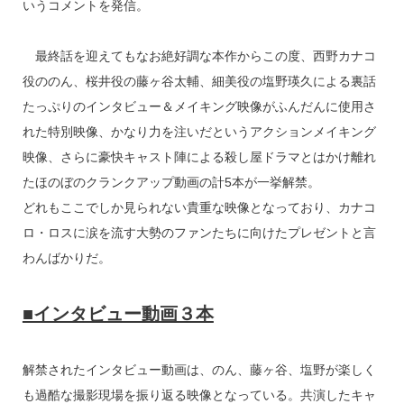
いうコメントを発信。
最終話を迎えてもなお絶好調な本作からこの度、西野カナコ
役ののん、桜井役の藤ヶ谷太輔、細美役の塩野瑛久による裏話
たっぷりのインタビュー＆メイキング映像がふんだんに使用さ
れた特別映像、かなり力を注いだというアクションメイキング
映像、さらに豪快キャスト陣による殺し屋ドラマとはかけ離れ
たほのぼのクランクアップ動画の計5本が一挙解禁。
どれもここでしか見られない貴重な映像となっており、カナコ
ロ・ロスに涙を流す大勢のファンたちに向けたプレゼントと言
わんばかりだ。
■インタビュー動画３本
解禁されたインタビュー動画は、のん、藤ヶ谷、塩野が楽しく
も過酷な撮影現場を振り返る映像となっている。共演したキャ