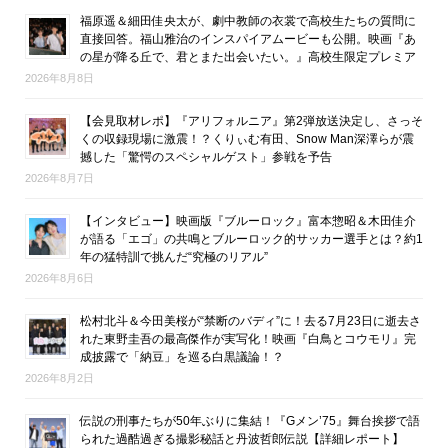
福原遥＆細田佳央太が、劇中教師の衣裳で高校生たちの質問に
直接回答。福山雅治のインスパイアムービーも公開。映画『あ
の星が降る丘で、君とまた出会いたい。』高校生限定プレミア
2026年8月8日
【会見取材レポ】『アリフォルニア』第2弾放送決定し、さっそ
くの収録現場に激震！？くりぃむ有田、Snow Man深澤らが震
撼した「驚愕のスペシャルゲスト」参戦を予告
2026年8月7日
【インタビュー】映画版『ブルーロック』富本惣昭＆木田佳介
が語る「エゴ」の共鳴とブルーロック的サッカー選手とは？約1
年の猛特訓で挑んだ“究極のリアル”
2026年8月6日
松村北斗＆今田美桜が“禁断のバディ”に！去る7月23日に逝去さ
れた東野圭吾の最高傑作が実写化！映画『白鳥とコウモリ』完
成披露で「納豆」を巡る白黒議論！？
2026年8月2日
伝説の刑事たちが50年ぶりに集結！『Gメン’75』舞台挨拶で語
られた過酷過ぎる撮影秘話と丹波哲郎伝説【詳細レポート】