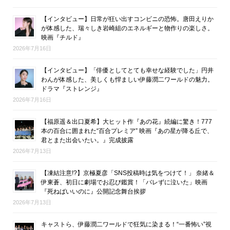
【インタビュー】日常が狂い出すコンビニの恐怖。唐田えりか
が体感した、瑞々しき岩崎組のエネルギーと物作りの楽しさ。
映画『チルド』
2026年7月16日
【インタビュー】「俳優としてとても幸せな経験でした」円井
わんが体感した、美しくも悍ましい伊藤潤二ワールドの魅力。
ドラマ『ストレンジ』
2026年7月16日
【福原遥＆出口夏希】大ヒット作『あの花』続編に驚き！777
本の百合に囲まれた“百合プレミア” 映画『あの星が降る丘で、
君とまた出会いたい。』完成披露
2026年7月13日
【凍結注意!?】京極夏彦「SNS投稿時は気をつけて！」 奈緒＆
伊東蒼、初日に劇場でお忍び鑑賞！「バレずに泣いた」映画
『死ねばいいのに』公開記念舞台挨拶
2026年7月13日
キャストら、伊藤潤二ワールドで狂気に染まる！“一番怖い”視