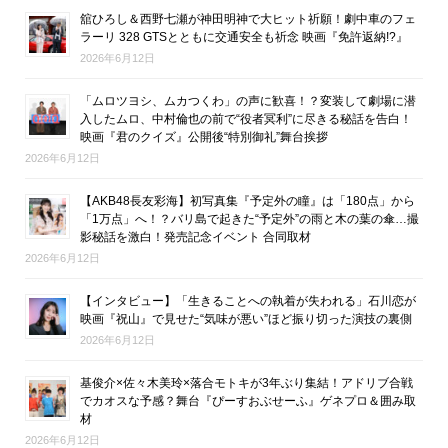
舘ひろし＆西野七瀬が神田明神で大ヒット祈願！劇中車のフェ
ラーリ 328 GTSとともに交通安全も祈念 映画『免許返納!?』
2026年6月12日
「ムロツヨシ、ムカつくわ」の声に歓喜！？変装して劇場に潜
入したムロ、中村倫也の前で“役者冥利”に尽きる秘話を告白！
映画『君のクイズ』公開後“特別御礼”舞台挨拶
2026年6月12日
【AKB48長友彩海】初写真集『予定外の瞳』は「180点」から
「1万点」へ！？バリ島で起きた“予定外”の雨と木の葉の傘…撮
影秘話を激白！発売記念イベント 合同取材
2026年6月12日
【インタビュー】「生きることへの執着が失われる」石川恋が
映画『祝山』で見せた“気味が悪い”ほど振り切った演技の裏側
2026年6月12日
基俊介×佐々木美玲×落合モトキが3年ぶり集結！アドリブ合戦
でカオスな予感？舞台『ぴーすおぶせーふ』ゲネプロ＆囲み取
材
2026年6月12日