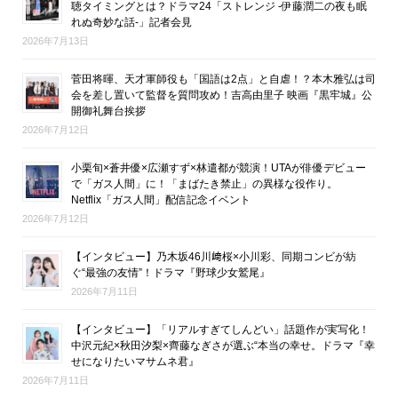
聴タイミングとは？ドラマ24「ストレンジ -伊藤潤二の夜も眠
れぬ奇妙な話-」記者会見
2026年7月13日
菅田将暉、天才軍師役も「国語は2点」と自虐！？本木雅弘は司
会を差し置いて監督を質問攻め！吉高由里子 映画『黒牢城』公
開御礼舞台挨拶
2026年7月12日
小栗旬×蒼井優×広瀬すず×林遣都が競演！UTAが俳優デビュー
で「ガス人間」に！「まばたき禁止」の異様な役作り。
Netflix「ガス人間」配信記念イベント
2026年7月12日
【インタビュー】乃木坂46川﨑桜×小川彩、同期コンビが紡
ぐ“最強の友情”！ドラマ『野球少女鷲尾』
2026年7月11日
【インタビュー】「リアルすぎてしんどい」話題作が実写化！
中沢元紀×秋田汐梨×齊藤なぎさが選ぶ“本当の幸せ。ドラマ『幸
せになりたいマサムネ君』
2026年7月11日