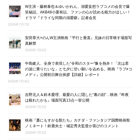
W主演・藤林泰也＆ゆいかれん、溺愛妄想ラブコメの会見で爆
笑秘話。AKB48小栗有以、ファンの心が読める能力がほしい！
ドラマ『ドライな同期の溺愛癖』記者会見
2026年7月7日
安田章大×のんW主演映画『平行と垂直』兄妹の日常映す場面写
真解禁
2026年7月6日
中島健人、全身で表現した“令和のスター”像を熱弁！「次は君
の波に乗りたいな」と七夕に甘い願いを込める。映画『ラブ≠コ
メディ』公開初日舞台挨拶【詳細】レポート
2026年7月4日
吉野北人＆鈴木愛理、最愛の人に隠した“裏の顔”…映画『昨夜
は殺れたかも』場面写真13点一挙公開
2026年7月3日
映画『藁にもすがる獣たち』カナダ・ファンタジア国際映画祭
ノミネート！鈴鹿央士・城定秀夫監督が喜びのコメント
2026年7月3日