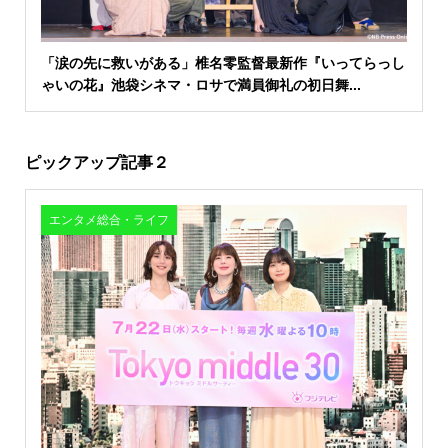
「涙の先に救いがある」椎名零監督最新作『いってらっし
ゃいの花』池袋シネマ・ロサで満員御礼の初日舞...
ピックアップ記事２
エンタメ総合・ライフ