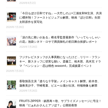
2026年8月2日
「今日もぼけ日和ですね」―大竹しのぶ×三浦友和W主演、共演
に櫻井翔！ファーストビジュアル解禁。映画『ぼけ日和』矢部
太郎原作を実写化
2026年7月28日
「涙の先に救いがある」椎名零監督最新作『いってらっしゃい
の花』池袋シネマ・ロサで満員御礼の初日舞台挨拶レポート
2026年7月28日
フジテレビスタッフが人事異動になったけど…リリー・フラン
キー、新スタッフに切実な願い。斎藤工、柏木悠、高木完 ドラ
マ『ペンション・恋は桃色 season4』完成披露イベント
2026年7月26日
香取慎吾主演『虚ろな十字架』メインキャスト解禁。鈴木杏、
蓮佛美沙子、宇崎竜童、ピエール瀧が出演。特報映像も解禁
2026年7月26日
FRUITS ZIPPER・鎮西寿々歌、サプライズメッセージに号泣！
映画『だぁれかさんとアソぼ？』公開前夜祭