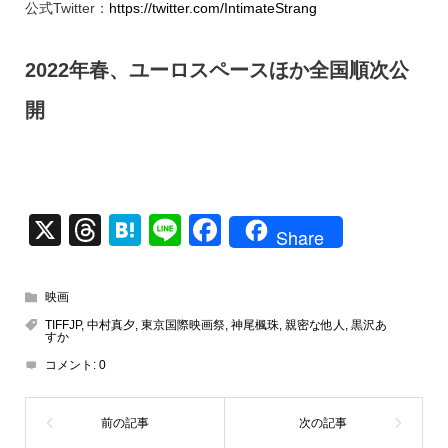
公式Twitter：
https://twitter.com/IntimateStrang
2022年春、ユーロスペースほか全国順次公
開
X
T
H
Li
F
Share
hr
at
n
a
e
e
e
c
映画
a
n
e
TIFFJP
,
中村真夕
,
東京国際映画祭
,
神尾楓珠
,
親密な他人
,
黒沢あ
すか
d
a
b
コメント:
0
s
o
o