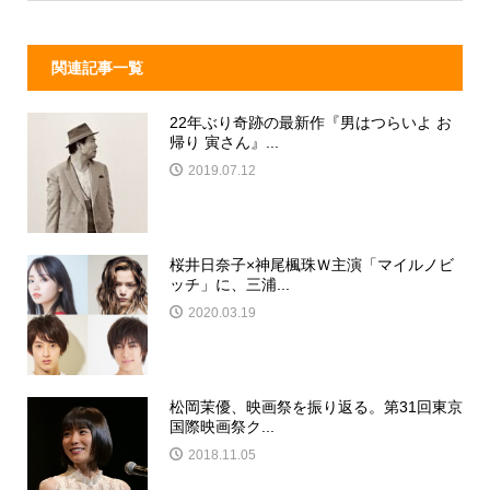
k
関連記事一覧
22年ぶり奇跡の最新作『男はつらいよ お
帰り 寅さん』...
2019.07.12
桜井日奈子×神尾楓珠Ｗ主演「マイルノビ
ッチ」に、三浦...
2020.03.19
松岡茉優、映画祭を振り返る。第31回東京
国際映画祭ク...
2018.11.05