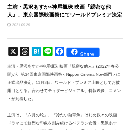
主演・黒沢あすか×神尾楓珠 映画『親密な他
人』、東京国際映画祭にてワールドプレミア決定
2021.09.29
X
T
H
Li
F
Share
hr
at
n
a
主演・黒沢あすか×神尾楓珠 映画『親密な他人』(2022年春公
e
e
e
c
開)が、第34回東京国際映画祭＜Nippon Cinema Now部門＞に
a
n
e
正式出品決定。11月3日、ワールド・プレミア上映としてお披
d
a
b
露目となる。合わせてティザービジュアル、特報映像、コメン
s
o
トが到着した。
o
k
主演は、『六月の蛇』、『冷たい熱帯魚』はじめ数々の映画・
ドラマにて鮮烈な印象を刻み続けるベテラン女優・黒沢あす