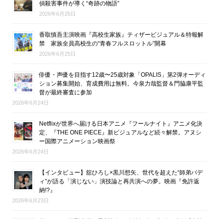
偵殺害事件が導く“奇跡の物語”
2026年6月25日
香取慎吾主演映画『高校生家族』ティザービジュアル＆特報解
禁 家族全員高校生の“青春フルスロットル”開幕
2026年6月25日
俳優・声優を目指す12歳〜25歳対象「OPALIS」第2弾オーディ
ション募集開始、育成費用は無料。今泉力哉監督＆門脇康平監
督が最終審査に参加
2026年6月24日
Netflixが世界へ届ける日本アニメ『フールナイト』アニメ化決
定、『THE ONE PIECE』新ビジュアルなど続々解禁。アヌシ
ー国際アニメーション映画祭
2026年6月24日
【インタビュー】舘ひろし×黒川想矢、世代を超えた“師弟バデ
ィ”が語る「演じない」演技論と再共演への夢。映画『免許返
納!?』
2026年6月23日