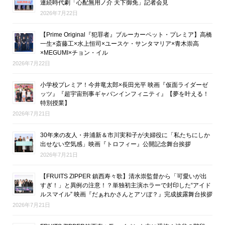
連続時代劇「心配無用ノ介 天下御免」記者会見
2026年7月22日
【Prime Original『犯罪者』ブルーカーペット・プレミア】高橋
一生×斎藤工×水上恒司×ユースケ・サンタマリア×青木崇高
×MEGUMI×チョン・イル
2026年7月22日
小学校プレミア！今井竜太郎×長田光平 映画『仮面ライダーゼ
ッツ』『超宇宙刑事ギャバンインフィニティ』【夢を叶える！
特別授業】
2026年7月21日
30年来の友人・井浦新＆市川実和子が夫婦役に「私たちにしか
出せない空気感」映画『トロフィー』公開記念舞台挨拶
2026年7月21日
【FRUITS ZIPPER 鎮西寿々歌】清水崇監督から「可愛いが出
すぎ！」と異例の注意！？単独初主演ホラーで封印した“アイド
ルスマイル” 映画『だぁれかさんとアソぼ？』完成披露舞台挨拶
2026年7月21日