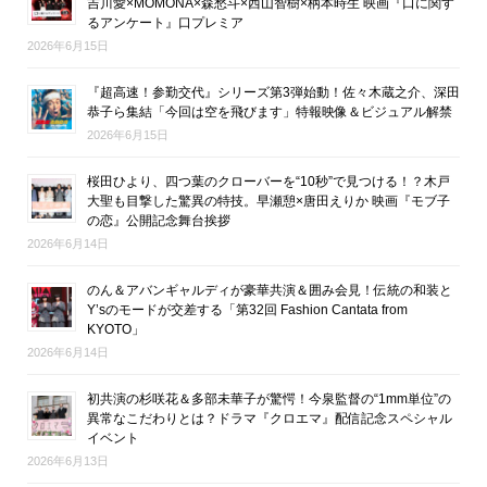
吉川愛×MOMONA×森愁斗×西山智樹×柄本時生 映画『口に関す
るアンケート』口プレミア
2026年6月15日
『超高速！参勤交代』シリーズ第3弾始動！佐々木蔵之介、深田
恭子ら集結「今回は空を飛びます」特報映像＆ビジュアル解禁
2026年6月15日
桜田ひより、四つ葉のクローバーを“10秒”で見つける！？木戸
大聖も目撃した驚異の特技。早瀬憩×唐田えりか 映画『モブ子
の恋』公開記念舞台挨拶
2026年6月14日
のん＆アバンギャルディが豪華共演＆囲み会見！伝統の和装と
Y’sのモードが交差する「第32回 Fashion Cantata from
KYOTO」
2026年6月14日
初共演の杉咲花＆多部未華子が驚愕！今泉監督の“1mm単位”の
異常なこだわりとは？ドラマ『クロエマ』配信記念スペシャル
イベント
2026年6月13日