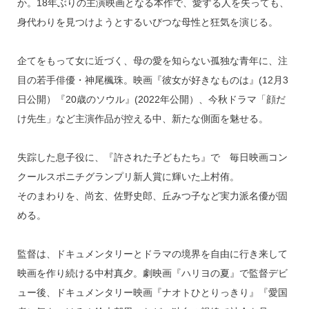
か。18年ぶりの主演映画となる本作で、愛する人を失っても、
身代わりを見つけようとするいびつな母性と狂気を演じる。
企てをもって女に近づく、母の愛を知らない孤独な青年に、注
目の若手俳優・神尾楓珠。映画『彼女が好きなものは』(12月3
日公開）『20歳のソウル』(2022年公開）、今秋ドラマ「顔だ
け先生」など主演作品が控える中、新たな側面を魅せる。
失踪した息子役に、『許された子どもたち』で 毎日映画コン
クールスポニチグランプリ新人賞に輝いた上村侑。
そのまわりを、尚玄、佐野史郎、丘みつ子など実力派名優が固
める。
監督は、ドキュメンタリーとドラマの境界を自由に行き来して
映画を作り続ける中村真夕。劇映画『ハリヨの夏』で監督デビ
ュー後、ドキュメンタリー映画『ナオトひとりっきり』『愛国