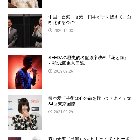
中国・台湾・香港・日本が手を携えて。分
断化する今の...
2020.11.03
SEEDAの歴史的名盤原案映画『花と雨』
が第32回東京国際...
2019.09.26
橋本愛「芸術は心の命を救ってくれる」第
34回東京国際...
2021.09.29
森山未來（出演）×マヒトゥ・ザ・ピーポ