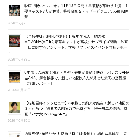
映画『呪いのスマホ』11月13日公開！早瀬憩が単独初主演、主
要キャスト7人が解禁。特報映像＆ティザービジュアル6種も解
禁
2026年7月2日
【全校生徒が絶叫と熱狂！】板垣李光人、綱啓永、
MOMONA(ME:I)ら豪華キャストが高校にサプライズ降臨！映画
『口に関するアンケート』学校サプライズイベント詳細レポー
ト
2026年6月29日
8年越しの約束！稲垣・草彅・香取が集結！映画『バナ穴 BANA
🕳ANA』舞台挨拶で、新しい地図の3人が見せた最高の空気感
【詳細レポート】
2026年6月28日
【稲垣吾郎インタビュー】8年越しの約束が結実！新しい地図の
３人が放つ「観る者の想像力で完成する」唯一無二の物語。映
画『バナ穴 BANA🕳ANA』
2026年6月25日
西島秀俊×満島ひかり 映画『時には懺悔を』場面写真解禁 探