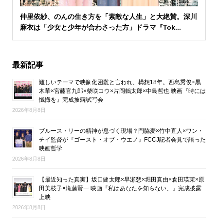
仲里依紗、のんの生き方を「素敵な人生」と大絶賛。深川
麻衣は「少女と少年が合わさった方」ドラマ『Tok...
最新記事
難しいテーマで映像化困難と言われ、構想18年。西島秀俊×黒
木華×宮藤官九郎×柴咲コウ×片岡鶴太郎×中島哲也 映画『時には
懺悔を』完成披露試写会
2026年8月8日
ブルース・リーの精神が息づく現場？門脇麦×竹中直人×ワン・
チイ監督が『ゴースト・オブ・ウエノ』FCCJ記者会見で語った
映画哲学
2026年8月8日
【最近知った真実】坂口健太郎×早瀬憩×堀田真由×倉田瑛茉×原
田美枝子×滝藤賢一 映画『私はあなたを知らない、』完成披露
上映
2026年8月8日