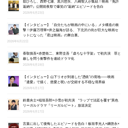
舘ひろし、西野七瀬、黒川想矢、八嶋智人が集結！映画『免許
返納!?』公開前夜祭で爆笑の“返納”エピソードを告白
2026年6月23日
【インタビュー】「自分たちが映画の中にいる」メタ構造の衝
撃！伊藤万理華×井之脇海が語る、 下北沢の街が巨大な映画セ
ットになった『君は映画』の舞台裏。
2026年6月22日
香取慎吾×赤楚衛二、東野圭吾『虚ろな十字架』で初共演 罪と
赦しを問う衝撃作を連続ドラマ化
2026年6月19日
【インタビュー】山下リオが到達した“憑依”の境地――映画
『遺愛』で描く、慈愛と呪いが交錯する不穏な境界線
2026年6月17日
鈴鹿央士×稲垣吾郎×小雪が初共演 “ラップで法廷を覆す”異色
リーガルドラマ『リーガルビート』放送決定
2026年6月17日
言葉に出して後悔したエピソードを告白！板垣李光人×綱啓永×