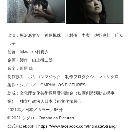
出演：黒沢あすか 神尾楓珠 上村侑 尚玄 佐野史郎 丘み
つ子
監督・脚本：中村真夕
企画・製作：山上徹二郎
音楽：新垣 隆
制作協力：ポリゴンマジック 制作プロダクション：シグロ
製作：シグロ／ OMPHALOS PICTURES
助成：文化庁文化芸術振興費補助金（映画創造活動支援事
業） 独立行政法人日本芸術文化振興会
2021年／日本／カラー／96分
© 2021 シグロ／Omphalos Pictures
公式Facebook：
https://www.facebook.com/IntimateStrang/