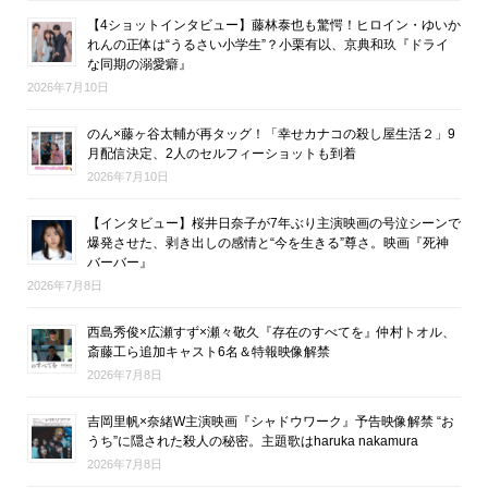
【4ショットインタビュー】藤林泰也も驚愕！ヒロイン・ゆいか
れんの正体は“うるさい小学生”？小栗有以、京典和玖『ドライ
な同期の溺愛癖』
2026年7月10日
のん×藤ヶ谷太輔が再タッグ！「幸せカナコの殺し屋生活２」9
月配信決定、2人のセルフィーショットも到着
2026年7月10日
【インタビュー】桜井日奈子が7年ぶり主演映画の号泣シーンで
爆発させた、剥き出しの感情と“今を生きる”尊さ。映画『死神
バーバー』
2026年7月8日
西島秀俊×広瀬すず×瀬々敬久『存在のすべてを』仲村トオル、
斎藤工ら追加キャスト6名＆特報映像解禁
2026年7月8日
吉岡里帆×奈緒W主演映画『シャドウワーク』予告映像解禁 “お
うち”に隠された殺人の秘密。主題歌はharuka nakamura
2026年7月8日