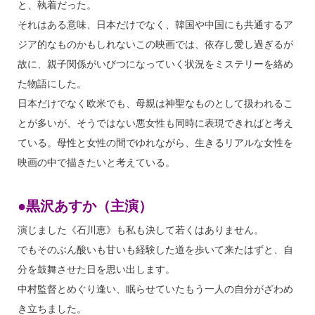
と、執着だった。
それはある意味、日本だけでなく、韓国や中国にも共通するア
ジア的なものかもしれないこの映画では、依存し愛し過ぎるが
故に、親子関係がいびつになっていく状況をミステリーを絡め
た物語にした。
日本だけでなく欧米でも、母親は神聖なものとして扱われるこ
とが多いが、そうではない悪女性も同時に表現できればと考え
ている。母性と女性の間でゆれながら、生きるリアルな女性を
映画の中で描きたいと考えている。
●黒沢あすか（主演）
演じました《石川恵》も私も決して若くはありません。
でもそのぶん酸いも甘いも経験した道を歩いて来たはずと、自
分を鼓舞させた日を思い出します。
中村監督とめぐり逢い、眠らせていたもう一人の自分がざわめ
き立ちました。