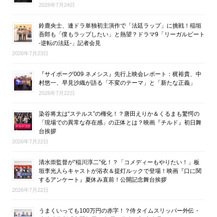
2026年7月24日
鈴鹿央士、連ドラ単独初主演作で「法廷ラップ」に挑戦！稲垣
吾郎も「僕もラップしたい」と熱望？ドラマ9「リーガルビート
-逆転の法廷-」記者会見
2026年7月23日
『サイボーグ009 ネメシス』先行上映会レポート：梶裕貴、中
村悠一、早見沙織が語る「不変のテーマ」と「新たな正義」
2026年7月22日
染谷将太は“ステルス”の権化！？唐田えりか＆くるまも驚愕の
「現場での異常な存在感」の正体とは？映画『チルド』初日舞
台挨拶
2026年7月22日
清水崇監督が“稲川淳二”化！？「コメディーもやりたい！」板
垣李光人らキャストが浴衣＆提灯ルックで登場！映画『口に関
するアンケート』夏休み直前！公開記念舞台挨拶
2026年7月22日
うまくいっても100万円の赤字！？侍タイムスリッパー外伝・