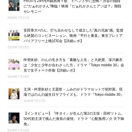
FRUITS ZIPPER鎮西寿々歌、イベント中に恐怖！渋谷の階段
に“だぁれかさん”降臨！映画『だぁれかさんとアソぼ？』階段
セレモニー
2026年7月21日
安田章大×のん、打ち合わせなしで成立した“真の兄妹”感。監督
も絶賛のコンビネーション。映画『平行と垂直』東京プレミア
バリアフリー上映試写会【詳細レポ】
2026年7月19日
仲里依紗、のんの生き方を「素敵な人生」と大絶賛。深川麻衣
は「少女と少年が合わさった方」ドラマ『Tokyo middle 30』会
見で女子トーク炸裂【詳細レポ】
2026年7月18日
主演・仲里依紗と主題歌・ふみのがドラマセットで初対面。現
場ではのんの誕生日サプライズも。ドラマ『Tokyo middle 30』
2026年7月17日
【インタビュー】『侍タイ』が生んだ第2の主役・田村ツトム。
50代初主演で挑んだ座長の覚悟。ドラマ『心配無用ノ介 天下御
免』
2026年7月16日