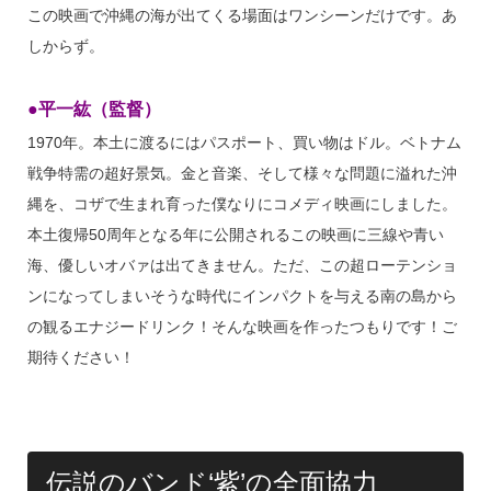
この映画で沖縄の海が出てくる場面はワンシーンだけです。あ
しからず。
●平一紘（監督）
1970年。本土に渡るにはパスポート、買い物はドル。ベトナム
戦争特需の超好景気。金と音楽、そして様々な問題に溢れた沖
縄を、コザで生まれ育った僕なりにコメディ映画にしました。
本土復帰50周年となる年に公開されるこの映画に三線や青い
海、優しいオバァは出てきません。ただ、この超ローテンショ
ンになってしまいそうな時代にインパクトを与える南の島から
の観るエナジードリンク！そんな映画を作ったつもりです！ご
期待ください！
伝説のバンド‘紫’の全面協力