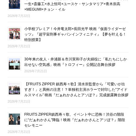
一生×斎藤工×水上恒司×ユースケ・サンタマリア×青木崇高
×MEGUMI×チョン・イル
2026年7月22日
小学校プレミア！今井竜太郎×長田光平 映画『仮面ライダーゼ
ッツ』『超宇宙刑事ギャバンインフィニティ』【夢を叶える！
特別授業】
2026年7月21日
30年来の友人・井浦新＆市川実和子が夫婦役に「私たちにしか
出せない空気感」映画『トロフィー』公開記念舞台挨拶
2026年7月21日
【FRUITS ZIPPER 鎮西寿々歌】清水崇監督から「可愛いが出
すぎ！」と異例の注意！？単独初主演ホラーで封印した“アイド
ルスマイル” 映画『だぁれかさんとアソぼ？』完成披露舞台挨拶
2026年7月21日
FRUITS ZIPPER鎮西寿々歌、イベント中に恐怖！渋谷の階段
に“だぁれかさん”降臨！映画『だぁれかさんとアソぼ？』階段
セレモニー
2026年7月21日