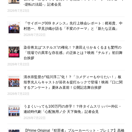
-逆転の法廷-」記者会見
2026年7月23日
『サイボーグ009 ネメシス』先行上映会レポート：梶裕貴、中
村悠一、早見沙織が語る「不変のテーマ」と「新たな正義」
2026年7月22日
染谷将太は“ステルス”の権化！？唐田えりか＆くるまも驚愕の
「現場での異常な存在感」の正体とは？映画『チルド』初日舞
台挨拶
2026年7月22日
清水崇監督が“稲川淳二”化！？「コメディーもやりたい！」板
垣李光人らキャストが浴衣＆提灯ルックで登場！映画『口に関
するアンケート』夏休み直前！公開記念舞台挨拶
2026年7月22日
うまくいっても100万円の赤字！？侍タイムスリッパー外伝・
連続時代劇「心配無用ノ介 天下御免」記者会見
2026年7月22日
【Prime Original『犯罪者』ブルーカーペット・プレミア】高橋