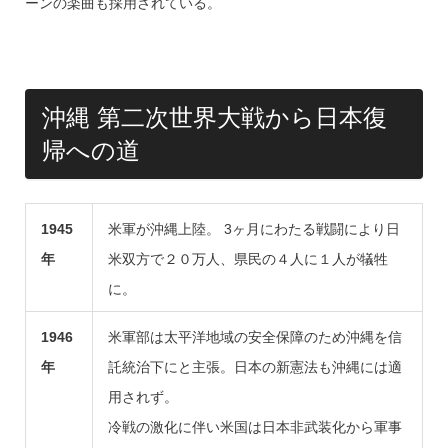
ーンの楽曲も採用されている。
沖縄 第二次世界大戦から日本復
帰への道
1945
米軍が沖縄上陸。 3ヶ月にわたる戦闘により日
年
米双方で２０万人、県民の４人に１人が犠牲
に。
1946
米軍部は太平洋地域の安全保障のため沖縄を信
年
託統治下にと主張。日本の新憲法も沖縄には適
用されず。
冷戦の激化に伴い米国は日本非武装化から軍事