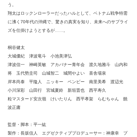
う。
翔太はロックンローラーだったハルとして、ベトナム戦争特需
に沸く70年代の沖縄で、驚きの真実を知り、未来へのサプライ
ズを仕掛けようとするが……。
桐谷健太
大城優紀 津波竜斗 小池美津弘
津波信一 神崎英敏 アカバナー青年会 渡久地雅斗 山内和
将 玉代勢圭司 山城智二 城間やよい 喜舎場泉
岸本尚泰 平隆人 ニッキー ベンビー 南里美希 渡辺光
小川深彩 山田行 宮城夏鈴 新垣晋也 西平寿久
粒マスタード安次嶺 けいたりん 西平孝架 らむちゃん 饒
波正庸
監督・脚本：平一紘
製作：長坂信人 エグゼクティブプロデューサー：神康幸 プ