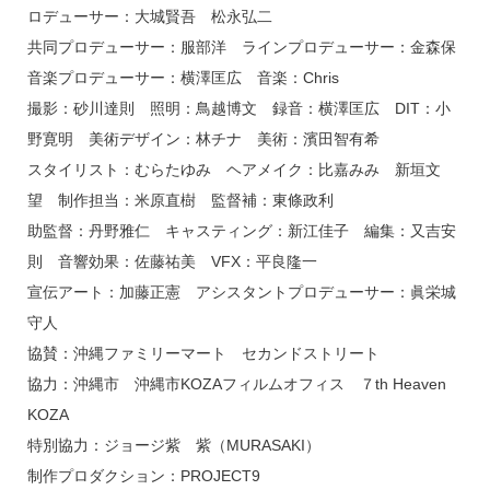
ロデューサー：大城賢吾 松永弘二
共同プロデューサー：服部洋 ラインプロデューサー：金森保
音楽プロデューサー：横澤匡広 音楽：Chris
撮影：砂川達則 照明：鳥越博文 録音：横澤匡広 DIT：小
野寛明 美術デザイン：林チナ 美術：濱田智有希
スタイリスト：むらたゆみ ヘアメイク：比嘉みみ 新垣文
望 制作担当：米原直樹 監督補：東條政利
助監督：丹野雅仁 キャスティング：新江佳子 編集：又吉安
則 音響効果：佐藤祐美 VFX：平良隆一
宣伝アート：加藤正憲 アシスタントプロデューサー：眞栄城
守人
協賛：沖縄ファミリーマート セカンドストリート
協力：沖縄市 沖縄市KOZAフィルムオフィス ７th Heaven
KOZA
特別協力：ジョージ紫 紫（MURASAKI）
制作プロダクション：PROJECT9