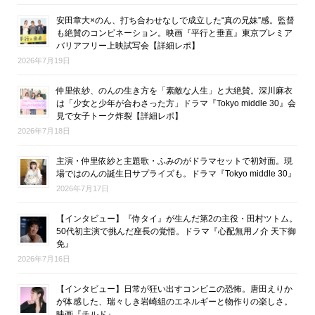
安田章大×のん、打ち合わせなしで成立した“真の兄妹”感。監督
も絶賛のコンビネーション。映画『平行と垂直』東京プレミア
バリアフリー上映試写会【詳細レポ】
2026年7月19日
仲里依紗、のんの生き方を「素敵な人生」と大絶賛。深川麻衣
は「少女と少年が合わさった方」ドラマ『Tokyo middle 30』会
見で女子トーク炸裂【詳細レポ】
2026年7月18日
主演・仲里依紗と主題歌・ふみのがドラマセットで初対面。現
場ではのんの誕生日サプライズも。ドラマ『Tokyo middle 30』
2026年7月17日
【インタビュー】『侍タイ』が生んだ第2の主役・田村ツトム。
50代初主演で挑んだ座長の覚悟。ドラマ『心配無用ノ介 天下御
免』
2026年7月16日
【インタビュー】日常が狂い出すコンビニの恐怖。唐田えりか
が体感した、瑞々しき岩崎組のエネルギーと物作りの楽しさ。
映画『チルド』