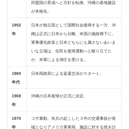
同盟国の育成へと方針を転換、沖縄の基地建設
が本格化。
1952
日本が独立国として国際社会復帰する一方、沖
年
縄は正式に日本から分離、米国の施政権下に。
軍事優先政策と日米どちらにも属さないあいま
いな立場は、住民を復帰運動へと駆り立てた
が、米軍による弾圧を受ける。
1960
日米両政府による返還交渉がスタート。
年代
1969
沖縄の日本復帰が正式に決定。
年
1970
コザ暴動。米兵の起こした３件の交通事故が発
年
端となりアメリカ軍車両、施設に対する焼き討