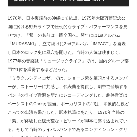
1970年、日本復帰前の沖縄にて結成。1975年大阪万博記念公
園に於ける野外ライブで圧倒的なライブ・パフォーマンスを見
せつけ、「紫」の名前は一躍全国へ。翌年には1stアルバム
「MURASAKI」、立て続けに2ndアルバム「IMPACT」を発表
し日本のロック史に風穴を開けた。当時の人気は凄まじく、
1977年の音楽誌「ミュージックライフ」では、国内グルーブ部
門で1位を獲得するほどだった。
「ミラクルシティコザ」では、ジョージ紫を筆頭とするメンバ
ーが、ストーリーに共感し、代表曲を提供し、劇中で登場する
バンドのライブ音源を新たにレコーディングした。劇伴音楽は
ベーシストのChrisが担当。ボーカリストのJJは、印象的な役ど
ころでの出演も果たした。脚本執筆にあたり、1970年当時の
「紫」が体験した破天荒なエピソードが脚本に盛り込まれてい
る。そして当時のライバルバンドであるコンディション・グリ