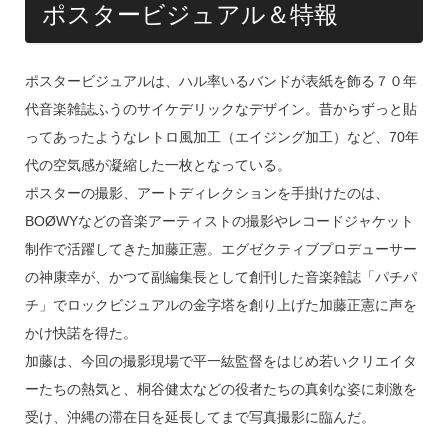
ポスタービジュアル＆特報
ポスタービジュアルは、ハル率いるバンドが表紙を飾る７０年
代音楽雑誌ふうのサイケデリックなデザイン。昔からずっと貼
ってあったようなレトロ風加工（エイジング加工）など、70年
代の空気感が凝縮した一枚となっている。
ポスターの撮影、アートディレクションを手掛けたのは、
BOØWYなどの音楽アーティストの撮影やレコードジャケット
制作で活躍してきた加藤正憲。エグゼクティブプロデューサー
の神康幸が、かつて副編集長として創刊した音楽雑誌「パチパ
チ」でロックビジュアルの金字塔を創り上げた加藤正憲に声を
かけ快諾を得た。
加藤は、今回の撮影現場で平一紘監督をはじめ若いクリエイタ
ーたちの熱気と、桐谷健太などの役者たちの真剣な姿に刺激を
受け、沖縄の滞在日を延長してまで写真撮影に臨んだ。