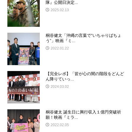
隊』公開日決定...
2025.02.13
桐谷健太「沖縄の言葉で“いちゃりばちょ
う”」映画『ミ...
2022.01.22
【完全レポ】「皆が心の闇の階段をどんど
ん降りていっ...
2024.03.02
桐谷健太 誕生日に興行収入１億円突破祈
願！映画『ミラ...
2022.02.05