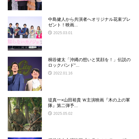
中島健人から共演者へオリジナル花束プレ
ゼント！映画...
2025.03.01
桐谷健太「沖縄の想いと笑顔を！」伝説の
ロックバンド“...
2022.01.16
堤真一×山田裕貴 Ｗ主演映画『木の上の軍
隊』第二弾予...
2025.05.02