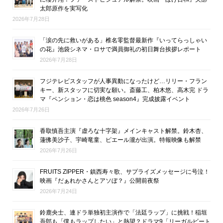
太郎原作を実写化
2026年7月28日
「涙の先に救いがある」椎名零監督最新作『いってらっしゃい
の花』池袋シネマ・ロサで満員御礼の初日舞台挨拶レポート
2026年7月28日
フジテレビスタッフが人事異動になったけど…リリー・フラン
キー、新スタッフに切実な願い。斎藤工、柏木悠、高木完 ドラ
マ『ペンション・恋は桃色 season4』完成披露イベント
2026年7月26日
香取慎吾主演『虚ろな十字架』メインキャスト解禁。鈴木杏、
蓮佛美沙子、宇崎竜童、ピエール瀧が出演。特報映像も解禁
2026年7月26日
FRUITS ZIPPER・鎮西寿々歌、サプライズメッセージに号泣！
映画『だぁれかさんとアソぼ？』公開前夜祭
2026年7月24日
鈴鹿央士、連ドラ単独初主演作で「法廷ラップ」に挑戦！稲垣
吾郎も「僕もラップしたい」と熱望？ドラマ9「リーガルビート