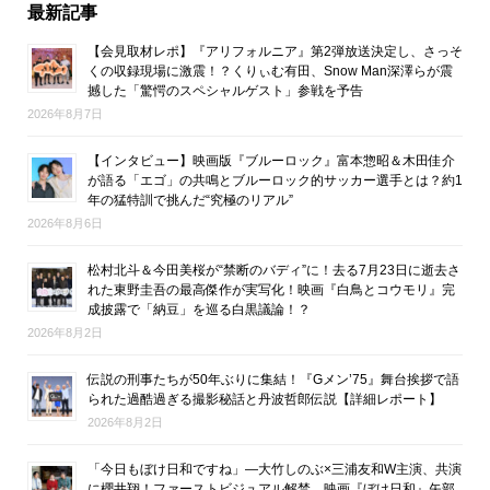
最新記事
【会見取材レポ】『アリフォルニア』第2弾放送決定し、さっそ
くの収録現場に激震！？くりぃむ有田、Snow Man深澤らが震
撼した「驚愕のスペシャルゲスト」参戦を予告
2026年8月7日
【インタビュー】映画版『ブルーロック』富本惣昭＆木田佳介
が語る「エゴ」の共鳴とブルーロック的サッカー選手とは？約1
年の猛特訓で挑んだ“究極のリアル”
2026年8月6日
松村北斗＆今田美桜が“禁断のバディ”に！去る7月23日に逝去さ
れた東野圭吾の最高傑作が実写化！映画『白鳥とコウモリ』完
成披露で「納豆」を巡る白黒議論！？
2026年8月2日
伝説の刑事たちが50年ぶりに集結！『Gメン’75』舞台挨拶で語
られた過酷過ぎる撮影秘話と丹波哲郎伝説【詳細レポート】
2026年8月2日
「今日もぼけ日和ですね」―大竹しのぶ×三浦友和W主演、共演
に櫻井翔！ファーストビジュアル解禁。映画『ぼけ日和』矢部