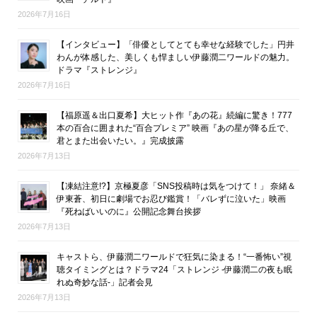
2026年7月16日
【インタビュー】「俳優としてとても幸せな経験でした」円井
わんが体感した、美しくも悍ましい伊藤潤二ワールドの魅力。
ドラマ『ストレンジ』
2026年7月16日
【福原遥＆出口夏希】大ヒット作『あの花』続編に驚き！777
本の百合に囲まれた“百合プレミア” 映画『あの星が降る丘で、
君とまた出会いたい。』完成披露
2026年7月13日
【凍結注意!?】京極夏彦「SNS投稿時は気をつけて！」 奈緒＆
伊東蒼、初日に劇場でお忍び鑑賞！「バレずに泣いた」映画
『死ねばいいのに』公開記念舞台挨拶
2026年7月13日
キャストら、伊藤潤二ワールドで狂気に染まる！“一番怖い”視
聴タイミングとは？ドラマ24「ストレンジ -伊藤潤二の夜も眠
れぬ奇妙な話-」記者会見
2026年7月13日