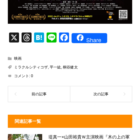
X
T
H
Li
F
Share
hr
at
n
a
e
e
e
c
映画
a
n
e
ミラクルシティコザ
,
平一紘
,
桐谷健太
d
a
b
コメント:
0
s
o
o
k
関連記事一覧
堤真一×山田裕貴Ｗ主演映画『木の上の軍