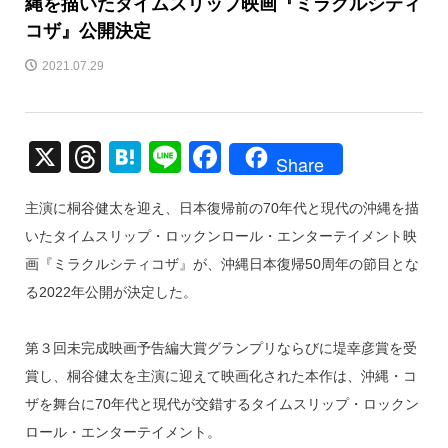
縄を描いたタイムスリップ映画『ミラクルシティ
コザ』公開決定
2021.07.29
X
T
H
Li
F
Share
hr
at
n
a
主演に桐谷健太を迎え、日本復帰前の70年代と現代の沖縄を描
e
e
e
c
いたタイムスリップ・ロックンロール・エンターテイメント映
a
n
e
画『ミラクルシティコザ』が、沖縄日本復帰50周年の節目とな
d
a
b
る2022年公開が決定した。
s
o
o
第３回未完成映画予告編大賞グランプリならびに堤幸彦賞を受
k
賞し、桐谷健太を主演に迎えて映画化された本作は、沖縄・コ
ザを舞台に70年代と現代が交錯するタイムスリップ・ロックン
ロール・エンターテイメント。