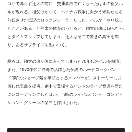
コザで暮らす翔太の前に、交通事故で亡くなったはずの祖父ハ
ルが現れる。祖父はかつて、ベトナム戦争に向かう米兵たちを
熱狂させた伝説のロックンローラーだった。ハルが「やり残し
たことがある」と翔太の体をのっとると、翔太の魂は1970年へ
とタイムスリップしてしまう。翔太はそこで驚きの真実を知
り、あるサプライズを思いつく。
桐谷は、翔太の魂が体に入ってしまった70年代のハルを熱演。
また、1970年代に沖縄で活躍した伝説のハードロックバン
ド“紫”のジョージ紫を筆頭とするメンバーが、ストーリーに共
感し代表曲を提供。劇中で登場するバンドのライブ音源を新た
にレコーディングしたほか、当時のライバルバンド、コンディ
ション・グリーンの楽曲も採用された。