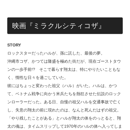
映画『ミラクルシティコザ』
STORY
ロックスターだったハルが、孫に託した、最後の夢。
沖縄市コザ、かつては隆盛を極めた街だが、現在ゴーストタウ
ンの一歩手前!? そこで暮らす翔太は、特にやりたいこともな
く、惰性な日々を過ごしていた。
彼にはちょっと変わった祖父（ハル）がいた。ハルは、かつ
て、ベトナム戦争に向かう米兵たちを熱狂させた伝説のロック
ンローラーだった。ある日、自慢の祖父ハルを交通事故で亡く
し、失意の翔太の前に現れたのは、なんと死んだはずの祖父。
「やり残したことがある」とハルが翔太の体をのっとると、翔
太の魂は、タイムスリップして1970年のハルの体へ入ってしま