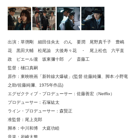
出演：草彅剛 細田佳央太 のん 要潤 尾野真千子 豊嶋
花 黒田大輔 松尾諭 大後寿々花 ・ 尾上松也 六平直
政 ピエール瀧 坂東彌十郎 ／ 斎藤工
監督：樋口真嗣
原作：東映映画「新幹線大爆破」(監督:佐藤純彌、脚本:小野竜
之助/佐藤純彌、1975年作品)
エグゼクティブ・プロデューサー：佐藤善宏（Netflix）
プロデューサー：石塚紘太
ライン・プロデューサー：森賢正
准監督：尾上克郎
脚本：中川和博 大庭功睦
音楽：岩崎太整