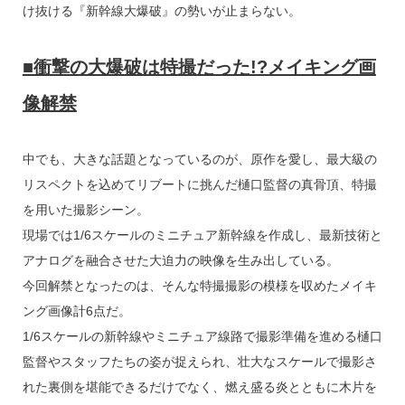
け抜ける『新幹線大爆破』の勢いが止まらない。
■衝撃の大爆破は特撮だった!?メイキング画
像解禁
中でも、大きな話題となっているのが、原作を愛し、最大級の
リスペクトを込めてリブートに挑んだ樋口監督の真骨頂、特撮
を用いた撮影シーン。
現場では1/6スケールのミニチュア新幹線を作成し、最新技術と
アナログを融合させた大迫力の映像を生み出している。
今回解禁となったのは、そんな特撮撮影の模様を収めたメイキ
ング画像計6点だ。
1/6スケールの新幹線やミニチュア線路で撮影準備を進める樋口
監督やスタッフたちの姿が捉えられ、壮大なスケールで撮影さ
れた裏側を堪能できるだけでなく、燃え盛る炎とともに木片を