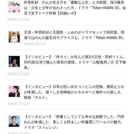
仲里依紗、のんの生き方を「素敵な人生」と大絶賛。深川麻衣
は「少女と少年が合わさった方」ドラマ『Tokyo middle 30』会
見で女子トーク炸裂【詳細レポ】
2026年7月18日
主演・仲里依紗と主題歌・ふみのがドラマセットで初対面。現
場ではのんの誕生日サプライズも。ドラマ『Tokyo middle 30』
2026年7月17日
【インタビュー】『侍タイ』が生んだ第2の主役・田村ツトム。
50代初主演で挑んだ座長の覚悟。ドラマ『心配無用ノ介 天下御
免』
2026年7月16日
【インタビュー】日常が狂い出すコンビニの恐怖。唐田えりか
が体感した、瑞々しき岩崎組のエネルギーと物作りの楽しさ。
映画『チルド』
2026年7月16日
【インタビュー】「俳優としてとても幸せな経験でした」円井
わんが体感した、美しくも悍ましい伊藤潤二ワールドの魅力。
ドラマ『ストレンジ』
2026年7月16日