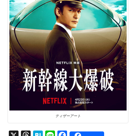
ティザーアート
X
T
H
Li
F