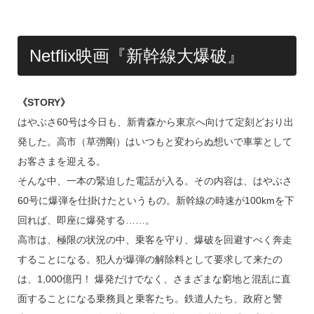
Netflix映画『新幹線大爆破』
《STORY》
はやぶさ60号は今日も、新青森から東京へ向けて定刻どおり出
発した。高市（草彅剛）はいつもと変わらぬ想いで車掌として
お客さまを迎える。
そんな中、一本の緊迫した電話が入る。その内容は、はやぶさ
60号に爆弾を仕掛けたというもの。新幹線の時速が100kmを下
回れば、即座に爆発する……。
高市は、極限の状況の中、乗客を守り、爆破を回避すべく奔走
することになる。犯人が爆弾の解除料として要求して来たの
は、1,000億円！ 爆発だけでなく、さまざまな窮地と混乱に直
面することになる乗務員と乗客たち。鉄道人たち、政府と警