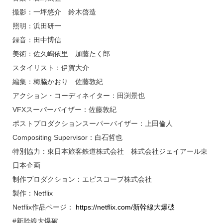
撮影：一坪悠介 鈴木啓造
照明：浜田研一
録音：田中博信
美術：佐久嶋依里 加藤たく郎
スタイリスト：伊賀大介
編集：梅脇かおり 佐藤敦紀
アクション・コーディネイター：田渕景也
VFXスーパーバイザー：佐藤敦紀
ポストプロダクションスーパーバイザー：上田倫人
Compositing Supervisor：白石哲也
特別協力：東日本旅客鉄道株式会社 株式会社ジェイアール東
日本企画
制作プロダクション：エピスコープ株式会社
製作：Netflix
Netflix作品ページ：
https://netflix.com/新幹線大爆破
#新幹線大爆破