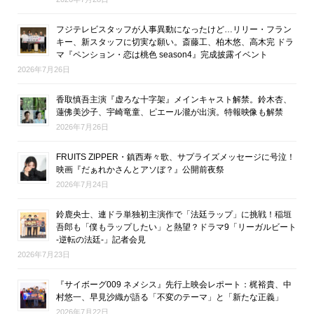
フジテレビスタッフが人事異動になったけど…リリー・フラン
キー、新スタッフに切実な願い。斎藤工、柏木悠、高木完 ドラ
マ『ペンション・恋は桃色 season4』完成披露イベント
2026年7月26日
香取慎吾主演『虚ろな十字架』メインキャスト解禁。鈴木杏、
蓮佛美沙子、宇崎竜童、ピエール瀧が出演。特報映像も解禁
2026年7月26日
FRUITS ZIPPER・鎮西寿々歌、サプライズメッセージに号泣！
映画『だぁれかさんとアソぼ？』公開前夜祭
2026年7月24日
鈴鹿央士、連ドラ単独初主演作で「法廷ラップ」に挑戦！稲垣
吾郎も「僕もラップしたい」と熱望？ドラマ9「リーガルビート
-逆転の法廷-」記者会見
2026年7月23日
『サイボーグ009 ネメシス』先行上映会レポート：梶裕貴、中
村悠一、早見沙織が語る「不変のテーマ」と「新たな正義」
2026年7月22日