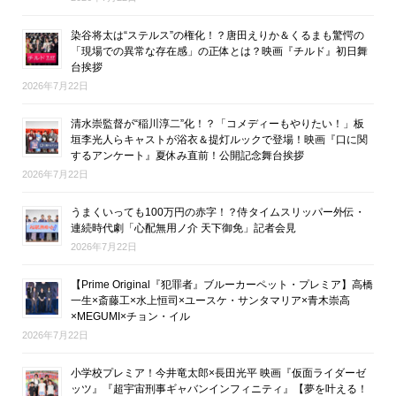
染谷将太は“ステルス”の権化！？唐田えりか＆くるまも驚愕の
「現場での異常な存在感」の正体とは？映画『チルド』初日舞
台挨拶
2026年7月22日
清水崇監督が“稲川淳二”化！？「コメディーもやりたい！」板
垣李光人らキャストが浴衣＆提灯ルックで登場！映画『口に関
するアンケート』夏休み直前！公開記念舞台挨拶
2026年7月22日
うまくいっても100万円の赤字！？侍タイムスリッパー外伝・
連続時代劇「心配無用ノ介 天下御免」記者会見
2026年7月22日
【Prime Original『犯罪者』ブルーカーペット・プレミア】高橋
一生×斎藤工×水上恒司×ユースケ・サンタマリア×青木崇高
×MEGUMI×チョン・イル
2026年7月22日
小学校プレミア！今井竜太郎×長田光平 映画『仮面ライダーゼ
ッツ』『超宇宙刑事ギャバンインフィニティ』【夢を叶える！