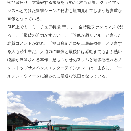
飛び散らせ、大爆破する家屋を収めた1枚も到着。クライマッ
クスへと向けた衝撃シーンの秘密も垣間見れてしまう超貴重な
画像となっている。
SNS上でも「ミニチュア特撮!!!!!」、「全特撮ファンはマジで見
ろ」、「爆破の迫力がすごい」、「映像が超リアル」と言った
絶賛コメントが溢れ、「樋口真嗣監督史上最高傑作」と明言す
る人も続出中だ。大迫力の映像と最後には感動までもよぶ熱い
物語が展開される本作。息もつかせぬスリルと緊張感溢れるノ
ンストップサスペンスエンターテインメントは、まさに、ゴー
ルデン・ウィークに観るのに最適な映画となっている。