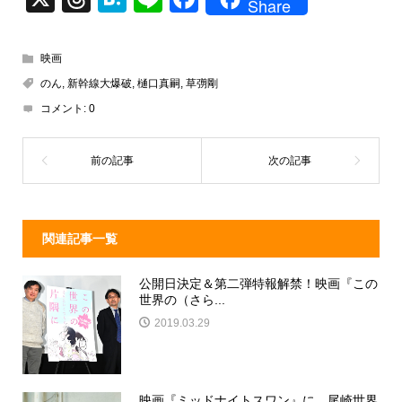
Share
hr
at
n
a
e
e
e
c
映画
a
n
e
のん
,
新幹線大爆破
,
樋口真嗣
,
草彅剛
d
a
b
コメント:
0
s
o
o
k
関連記事一覧
公開日決定＆第二弾特報解禁！映画『この
世界の（さら...
2019.03.29
映画『ミッドナイトスワン』に、尾崎世界