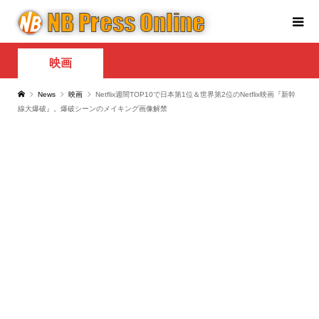
映画
News
映画
Netflix週間TOP10で日本第1位＆世界第2位のNetflix映画『新幹
線大爆破』。爆破シーンのメイキング画像解禁