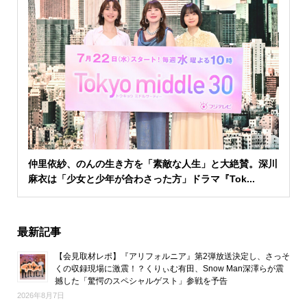
仲里依紗、のんの生き方を「素敵な人生」と大絶賛。深川
麻衣は「少女と少年が合わさった方」ドラマ『Tok...
最新記事
【会見取材レポ】『アリフォルニア』第2弾放送決定し、さっそ
くの収録現場に激震！？くりぃむ有田、Snow Man深澤らが震
撼した「驚愕のスペシャルゲスト」参戦を予告
2026年8月7日