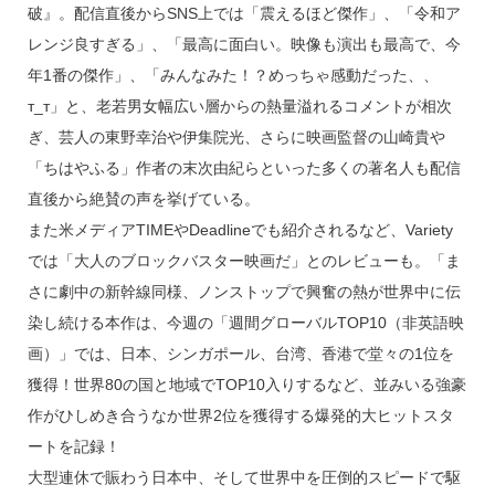
破』。配信直後からSNS上では「震えるほど傑作」、「令和ア
レンジ良すぎる」、「最高に面白い。映像も演出も最高で、今
年1番の傑作」、「みんなみた！？めっちゃ感動だった、、
т_т」と、老若男女幅広い層からの熱量溢れるコメントが相次
ぎ、芸人の東野幸治や伊集院光、さらに映画監督の山崎貴や
「ちはやふる」作者の末次由紀らといった多くの著名人も配信
直後から絶賛の声を挙げている。
また米メディアTIMEやDeadlineでも紹介されるなど、Variety
では「大人のブロックバスター映画だ」とのレビューも。「ま
さに劇中の新幹線同様、ノンストップで興奮の熱が世界中に伝
染し続ける本作は、今週の「週間グローバルTOP10（非英語映
画）」では、日本、シンガポール、台湾、香港で堂々の1位を
獲得！世界80の国と地域でTOP10入りするなど、並みいる強豪
作がひしめき合うなか世界2位を獲得する爆発的大ヒットスタ
ートを記録！
大型連休で賑わう日本中、そして世界中を圧倒的スピードで駆