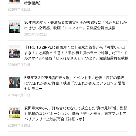
特別授業】
2026年7月21日
30年来の友人・井浦新＆市川実和子が夫婦役に「私たちにしか
出せない空気感」映画『トロフィー』公開記念舞台挨拶
2026年7月21日
【FRUITS ZIPPER 鎮西寿々歌】清水崇監督から「可愛いが出
すぎ！」と異例の注意！？単独初主演ホラーで封印した“アイド
ルスマイル” 映画『だぁれかさんとアソぼ？』完成披露舞台挨拶
2026年7月21日
FRUITS ZIPPER鎮西寿々歌、イベント中に恐怖！渋谷の階段
に“だぁれかさん”降臨！映画『だぁれかさんとアソぼ？』階段
セレモニー
2026年7月21日
安田章大×のん、打ち合わせなしで成立した“真の兄妹”感。監督
も絶賛のコンビネーション。映画『平行と垂直』東京プレミア
バリアフリー上映試写会【詳細レポ】
2026年7月19日