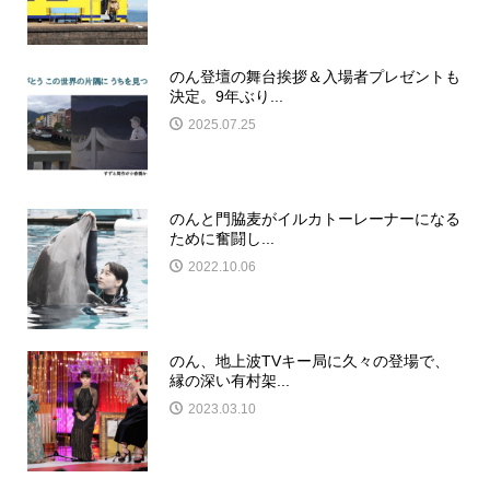
のん登壇の舞台挨拶＆入場者プレゼントも
決定。9年ぶり...
2025.07.25
のんと門脇麦がイルカトーレーナーになる
ために奮闘し...
2022.10.06
のん、地上波TVキー局に久々の登場で、
縁の深い有村架...
2023.03.10