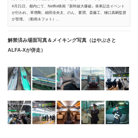
4月21日、都内にて、Netflix映画『新幹線大爆破』発車記念イベント
が行われ、草彅剛、細田佳央太、のん、要潤、斎藤工、樋口真嗣監督
が登壇。（動画＆フォト）...
解禁済み場面写真＆メイキング写真（はやぶさと
ALFA-Xが併走）