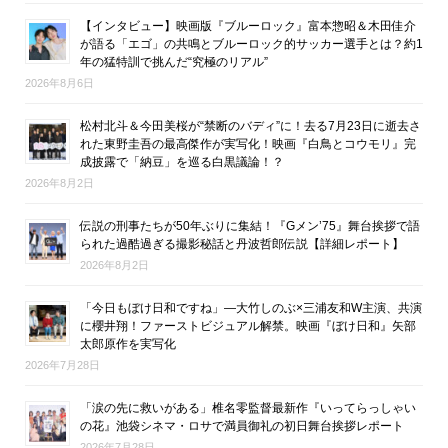
【インタビュー】映画版『ブルーロック』富本惣昭＆木田佳介
が語る「エゴ」の共鳴とブルーロック的サッカー選手とは？約1
年の猛特訓で挑んだ“究極のリアル”
2026年8月6日
松村北斗＆今田美桜が“禁断のバディ”に！去る7月23日に逝去さ
れた東野圭吾の最高傑作が実写化！映画『白鳥とコウモリ』完
成披露で「納豆」を巡る白黒議論！？
2026年8月2日
伝説の刑事たちが50年ぶりに集結！『Gメン’75』舞台挨拶で語
られた過酷過ぎる撮影秘話と丹波哲郎伝説【詳細レポート】
2026年8月2日
「今日もぼけ日和ですね」―大竹しのぶ×三浦友和W主演、共演
に櫻井翔！ファーストビジュアル解禁。映画『ぼけ日和』矢部
太郎原作を実写化
2026年7月28日
「涙の先に救いがある」椎名零監督最新作『いってらっしゃい
の花』池袋シネマ・ロサで満員御礼の初日舞台挨拶レポート
2026年7月28日