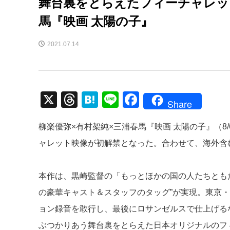
舞台裏をとらえたフィーチャレッ
馬『映画 太陽の子』
2021.07.14
X
T
H
Li
F
Share
hr
at
n
a
柳楽優弥×有村架純×三浦春馬『映画 太陽の子』（
e
e
e
c
ャレット映像が初解禁となった。合わせて、海外含
a
n
e
d
a
b
本作は、黒崎監督の「もっとほかの国の人たちとも
s
o
の豪華キャスト＆スタッフのタッグ”が実現。東京
o
ョン録音を敢行し、最後にロサンゼルスで仕上げる
k
ぶつかりあう舞台裏をとらえた日本オリジナルのフ