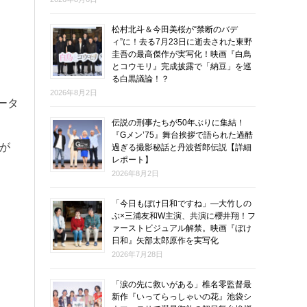
松村北斗＆今田美桜が“禁断のバデ
ィ”に！去る7月23日に逝去された東野
圭吾の最高傑作が実写化！映画『白鳥
とコウモリ』完成披露で「納豆」を巡
る白黒議論！？
2026年8月2日
ータ
伝説の刑事たちが50年ぶりに集結！
『Gメン’75』舞台挨拶で語られた過酷
が
過ぎる撮影秘話と丹波哲郎伝説【詳細
レポート】
2026年8月2日
「今日もぼけ日和ですね」―大竹しの
ぶ×三浦友和W主演、共演に櫻井翔！フ
ァーストビジュアル解禁。映画『ぼけ
日和』矢部太郎原作を実写化
2026年7月28日
「涙の先に救いがある」椎名零監督最
新作『いってらっしゃいの花』池袋シ