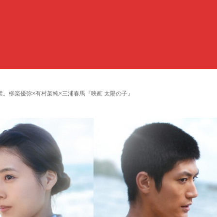
。柳楽優弥×有村架純×三浦春馬『映画 太陽の子』