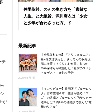
春
仲里依紗、のんの生き方を「素敵な
人生」と大絶賛。深川麻衣は「少女
と少年が合わさった方」ド...
最新記事
【会見取材レポ】『アリフォルニア』
第2弾放送決定し、さっそくの収録現
ーチ
場に激震！？くりぃむ有田、Snow
Man深澤らが震撼した「驚愕のスペシ
ャルゲスト」参戦を予告
2026年8月7日
米
【インタビュー】映画版『ブルーロッ
ク』富本惣昭＆木田佳介が語る「エ
シ
ゴ」の共鳴とブルーロック的サッカー
士が
選手とは？約1年の猛特訓で挑んだ“究
極のリアル”
2026年8月6日