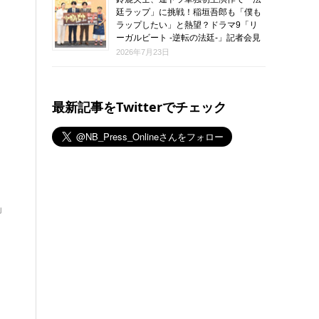
廷ラップ」に挑戦！稲垣吾郎も「僕も
ラップしたい」と熱望？ドラマ9「リ
ーガルビート -逆転の法廷-」記者会見
2026年7月23日
最新記事をTwitterでチェック
」