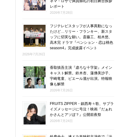
ネマ・ロサで満員御礼の初日舞台挨拶
レポート
2026年7月28日
フジテレビスタッフが人事異動になっ
たけど…リリー・フランキー、新スタ
ッフに切実な願い。斎藤工、柏木悠、
高木完 ドラマ『ペンション・恋は桃色
season4』完成披露イベント
2026年7月26日
香取慎吾主演『虚ろな十字架』メイン
キャスト解禁。鈴木杏、蓮佛美沙子、
宇崎竜童、ピエール瀧が出演。特報映
像も解禁
2026年7月26日
FRUITS ZIPPER・鎮西寿々歌、サプラ
イズメッセージに号泣！映画『だぁれ
かさんとアソぼ？』公開前夜祭
2026年7月24日
鈴鹿央士、連ドラ単独初主演作で「法