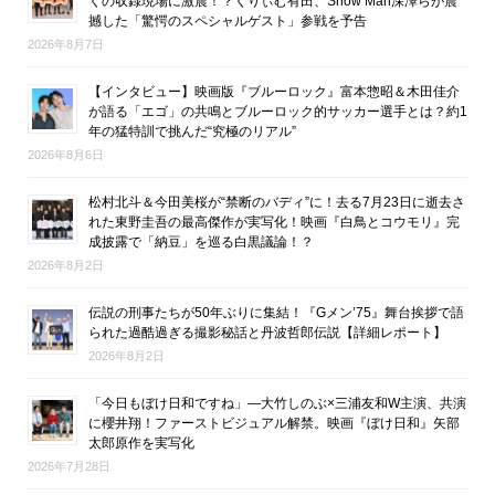
くの収録現場に激震！？くりぃむ有田、Snow Man深澤らが震
撼した「驚愕のスペシャルゲスト」参戦を予告
2026年8月7日
【インタビュー】映画版『ブルーロック』富本惣昭＆木田佳介
が語る「エゴ」の共鳴とブルーロック的サッカー選手とは？約1
年の猛特訓で挑んだ“究極のリアル”
2026年8月6日
松村北斗＆今田美桜が“禁断のバディ”に！去る7月23日に逝去さ
れた東野圭吾の最高傑作が実写化！映画『白鳥とコウモリ』完
成披露で「納豆」を巡る白黒議論！？
2026年8月2日
伝説の刑事たちが50年ぶりに集結！『Gメン’75』舞台挨拶で語
られた過酷過ぎる撮影秘話と丹波哲郎伝説【詳細レポート】
2026年8月2日
「今日もぼけ日和ですね」―大竹しのぶ×三浦友和W主演、共演
に櫻井翔！ファーストビジュアル解禁。映画『ぼけ日和』矢部
太郎原作を実写化
2026年7月28日