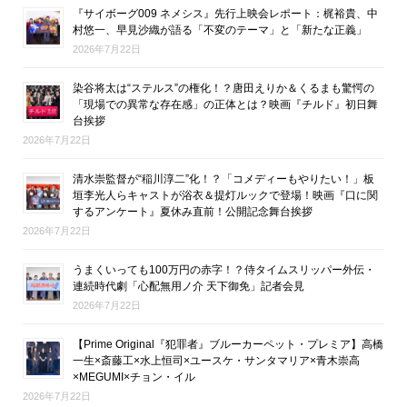
『サイボーグ009 ネメシス』先行上映会レポート：梶裕貴、中
村悠一、早見沙織が語る「不変のテーマ」と「新たな正義」
2026年7月22日
染谷将太は“ステルス”の権化！？唐田えりか＆くるまも驚愕の
「現場での異常な存在感」の正体とは？映画『チルド』初日舞
台挨拶
2026年7月22日
清水崇監督が“稲川淳二”化！？「コメディーもやりたい！」板
垣李光人らキャストが浴衣＆提灯ルックで登場！映画『口に関
するアンケート』夏休み直前！公開記念舞台挨拶
2026年7月22日
うまくいっても100万円の赤字！？侍タイムスリッパー外伝・
連続時代劇「心配無用ノ介 天下御免」記者会見
2026年7月22日
【Prime Original『犯罪者』ブルーカーペット・プレミア】高橋
一生×斎藤工×水上恒司×ユースケ・サンタマリア×青木崇高
×MEGUMI×チョン・イル
2026年7月22日