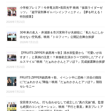
小学校プレミア！今井竜太郎×長田光平 映画『仮面ライダーゼ
ッツ』『超宇宙刑事ギャバンインフィニティ』【夢を叶える！
特別授業】
2026年7月21日
30年来の友人・井浦新＆市川実和子が夫婦役に「私たちにしか
出せない空気感」映画『トロフィー』公開記念舞台挨拶
2026年7月21日
【FRUITS ZIPPER 鎮西寿々歌】清水崇監督から「可愛いが出
すぎ！」と異例の注意！？単独初主演ホラーで封印した“アイド
ルスマイル” 映画『だぁれかさんとアソぼ？』完成披露舞台挨拶
2026年7月21日
FRUITS ZIPPER鎮西寿々歌、イベント中に恐怖！渋谷の階段
に“だぁれかさん”降臨！映画『だぁれかさんとアソぼ？』階段
セレモニー
2026年7月21日
安田章大×のん、打ち合わせなしで成立した“真の兄妹”感。監督
も絶賛のコンビネーション。映画『平行と垂直』東京プレミア