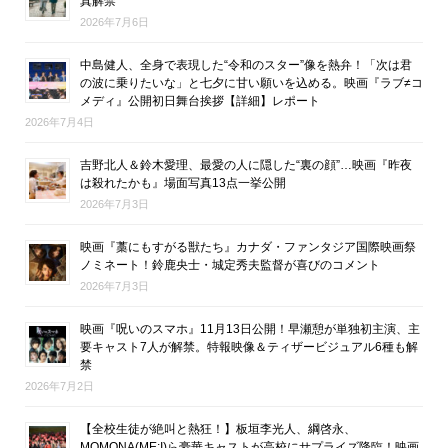
真解禁
2026年7月6日
中島健人、全身で表現した“令和のスター”像を熱弁！「次は君
の波に乗りたいな」と七夕に甘い願いを込める。映画『ラブ≠コ
メディ』公開初日舞台挨拶【詳細】レポート
2026年7月4日
吉野北人＆鈴木愛理、最愛の人に隠した“裏の顔”…映画『昨夜
は殺れたかも』場面写真13点一挙公開
2026年7月3日
映画『藁にもすがる獣たち』カナダ・ファンタジア国際映画祭
ノミネート！鈴鹿央士・城定秀夫監督が喜びのコメント
2026年7月3日
映画『呪いのスマホ』11月13日公開！早瀬憩が単独初主演、主
要キャスト7人が解禁。特報映像＆ティザービジュアル6種も解
禁
2026年7月2日
【全校生徒が絶叫と熱狂！】板垣李光人、綱啓永、
MOMONA(ME:I)ら豪華キャストが高校にサプライズ降臨！映画