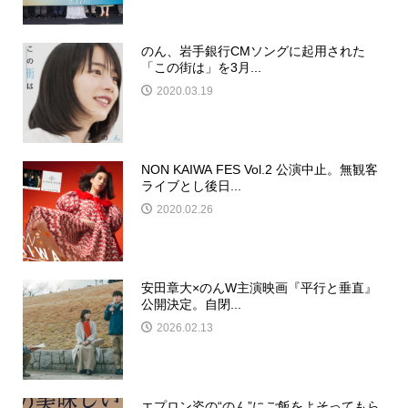
のん、岩手銀行CMソングに起用された
「この街は」を3月...
2020.03.19
NON KAIWA FES Vol.2 公演中止。無観客
ライブとし後日...
2020.02.26
安田章大×のんW主演映画『平行と垂直』
公開決定。自閉...
2026.02.13
エプロン姿の“のん”にご飯をよそってもら