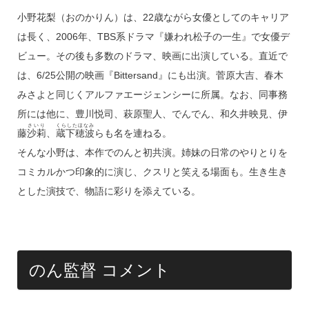
小野花梨（おのかりん）は、22歳ながら女優としてのキャリア
は長く、2006年、TBS系ドラマ『嫌われ松子の一生』で女優デ
ビュー。その後も多数のドラマ、映画に出演している。直近で
は、6/25公開の映画『Bittersand』にも出演。菅原大吉、春木
みさよと同じくアルファエージェンシーに所属。なお、同事務
所には他に、豊川悦司、萩原聖人、でんでん、和久井映見、伊
さいり
くらしたほなみ
藤
沙莉
、
蔵下穂波
らも名を連ねる。
そんな小野は、本作でのんと初共演。姉妹の日常のやりとりを
コミカルかつ印象的に演じ、クスリと笑える場面も。生き生き
とした演技で、物語に彩りを添えている。
のん監督 コメント