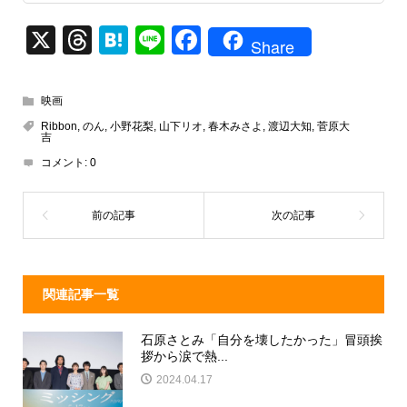
X
T
H
Li
F
Share
hr
at
n
a
e
e
e
c
映画
a
n
e
Ribbon
,
のん
,
小野花梨
,
山下リオ
,
春木みさよ
,
渡辺大知
,
菅原大
吉
d
a
b
コメント:
0
s
o
o
k
関連記事一覧
石原さとみ「自分を壊したかった」冒頭挨
拶から涙で熱...
2024.04.17