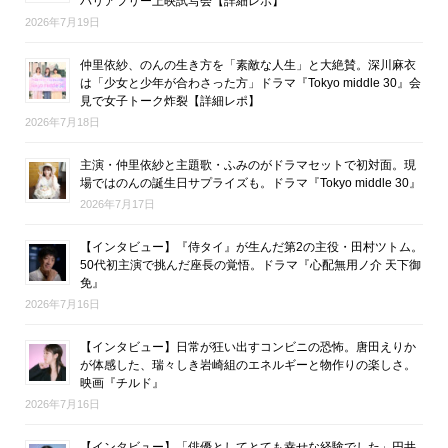
バリアフリー上映試写会【詳細レポ】
2026年7月19日
仲里依紗、のんの生き方を「素敵な人生」と大絶賛。深川麻衣
は「少女と少年が合わさった方」ドラマ『Tokyo middle 30』会
見で女子トーク炸裂【詳細レポ】
2026年7月18日
主演・仲里依紗と主題歌・ふみのがドラマセットで初対面。現
場ではのんの誕生日サプライズも。ドラマ『Tokyo middle 30』
2026年7月17日
【インタビュー】『侍タイ』が生んだ第2の主役・田村ツトム。
50代初主演で挑んだ座長の覚悟。ドラマ『心配無用ノ介 天下御
免』
2026年7月16日
【インタビュー】日常が狂い出すコンビニの恐怖。唐田えりか
が体感した、瑞々しき岩崎組のエネルギーと物作りの楽しさ。
映画『チルド』
2026年7月16日
【インタビュー】「俳優としてとても幸せな経験でした」円井