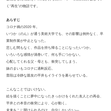
く“再生”の物語です。
あらすじ
コロナ禍の2020 年。
いつか（のん）が通う美術大学でも、その影響は例外なく、卒
業制作展が中止となった。
悲しむ間もなく、作品を持ち帰ることになったいつか。
いろいろな感情が渦巻いて、何も手につかない。
心配してくれる父・母とも、衝突してしまう。
妹のまいもコロナに過剰反応。
普段は冷静な親友の平井もイライラを募らせている。
こんなことではいけない。
絵を描くことに夢中になったきっかけをくれた友人との再会、
平井との本音の衝突により、心が動く。
未来をこじ開けられるのは、自分しかいない―。