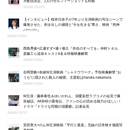
月配信決定、2人のセルフィーショットも到着
2026年7月10日
【インタビュー】桜井日奈子が7年ぶり主演映画の号泣シーンで
爆発させた、剥き出しの感情と“今を生きる”尊さ。映画『死神
バーバー』
2026年7月8日
西島秀俊×広瀬すず×瀬々敬久『存在のすべてを』仲村トオル、
斎藤工ら追加キャスト6名＆特報映像解禁
2026年7月8日
吉岡里帆×奈緒W主演映画『シャドウワーク』予告映像解禁 “お
うち”に隠された殺人の秘密。主題歌はharuka nakamura
2026年7月8日
W主演・藤林泰也＆ゆいかれん、溺愛妄想ラブコメの会見で爆
笑秘話。AKB48小栗有以、ファンの心が読める能力がほしい！
ドラマ『ドライな同期の溺愛癖』記者会見
2026年7月7日
安田章大×のんW主演映画『平行と垂直』兄妹の日常映す場面写