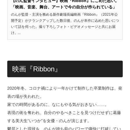
【のん監督インタビュー】映画『Ribbon』にこめた思い。
「映画、音楽、舞台、アートで今の自分が作られている」
のんが監督・主演を務める新作劇場長編映画『Ribbon』（2021年公
開予定）がクランクアップした数日後、のんが本作に込めた思いにつ
いて話を伺った。撮り下ろしフォト・ビデオメッセージと共にお届
け。...
映画『Ribbon』
2020年冬。コロナ禍により一年かけて制作した卒業制作は、発
表の場が失われた。
家での時間があるのに、なにもやる気がおきない……。
表現の術を奪われ、自分のやるべきことを見つけだせずに葛藤
する美大生“いつか”を女優・のんが演じます。
鬱屈とした現状を、のんが持ち前のパワーで痛快に打破してい