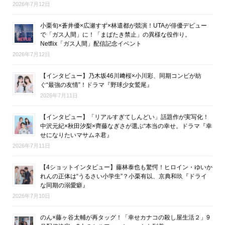
2026年7月12日
小栗旬×蒼井優×広瀬すず×林遣都が競演！UTAが俳優デビュー
で「ガス人間」に！「まばたき禁止」の異様な役作り。
Netflix「ガス人間」配信記念イベント
2026年7月12日
【インタビュー】乃木坂46川﨑桜×小川彩、同期コンビが紡
ぐ“最強の友情”！ドラマ『野球少女鷲尾』
2026年7月11日
【インタビュー】「リアルすぎてしんどい」話題作が実写化！
中沢元紀×秋田汐梨×齊藤なぎさが選ぶ“本当の幸せ。ドラマ『幸
せになりたいマサムネ君』
2026年7月11日
【4ショットインタビュー】藤林泰也も驚愕！ヒロイン・ゆいか
れんの正体は“うるさい小学生”？小栗有以、京典和玖『ドライ
な同期の溺愛癖』
2026年7月10日
のん×藤ヶ谷太輔が再タッグ！「幸せカナコの殺し屋生活２」9