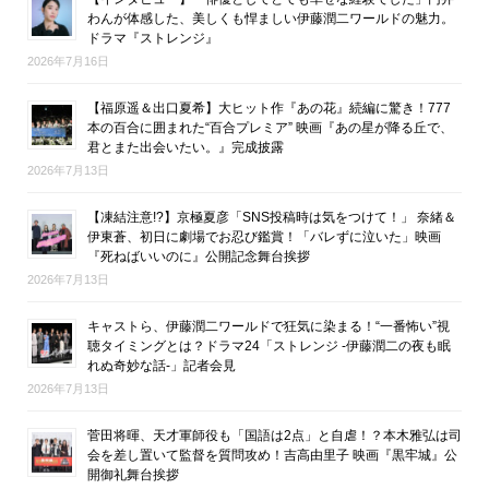
わんが体感した、美しくも悍ましい伊藤潤二ワールドの魅力。
ドラマ『ストレンジ』
2026年7月16日
【福原遥＆出口夏希】大ヒット作『あの花』続編に驚き！777
本の百合に囲まれた“百合プレミア” 映画『あの星が降る丘で、
君とまた出会いたい。』完成披露
2026年7月13日
【凍結注意!?】京極夏彦「SNS投稿時は気をつけて！」 奈緒＆
伊東蒼、初日に劇場でお忍び鑑賞！「バレずに泣いた」映画
『死ねばいいのに』公開記念舞台挨拶
2026年7月13日
キャストら、伊藤潤二ワールドで狂気に染まる！“一番怖い”視
聴タイミングとは？ドラマ24「ストレンジ -伊藤潤二の夜も眠
れぬ奇妙な話-」記者会見
2026年7月13日
菅田将暉、天才軍師役も「国語は2点」と自虐！？本木雅弘は司
会を差し置いて監督を質問攻め！吉高由里子 映画『黒牢城』公
開御礼舞台挨拶