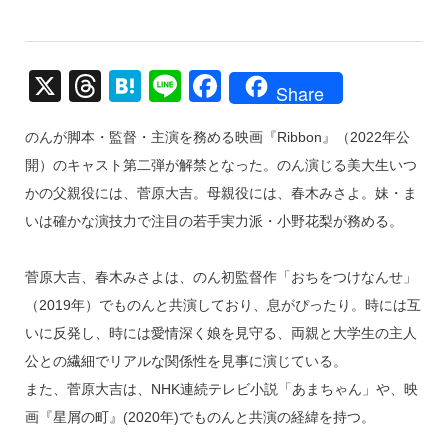
X
T
H
Li
F
Share
hr
at
n
a
のんが脚本・監督・主演を務める映画『Ribbon』（2022年公
e
e
e
c
開）のキャスト第二弾が解禁となった。のん演じる美大生いつ
a
n
e
かの父親役には、菅原大吉。母親役には、春木みさよ。妹・ま
d
a
b
いは確かな演技力で注目の若手実力派・小野花梨が務める。
s
o
o
菅原大吉、春木みさよは、のん初監督作「おちをつけなんせ」
k
（2019年）でものんと共演しており、息がぴったり。時には互
いに反発し、時には愛情深く娘を見守る、両親と大学生の主人
公との繊細でリアルな関係性を見事に演じている。
また、菅原大吉は、NHK連続テレビ小説「あまちゃん」や、映
画『星屑の町』(2020年)でものんと共演の経緯を持つ。