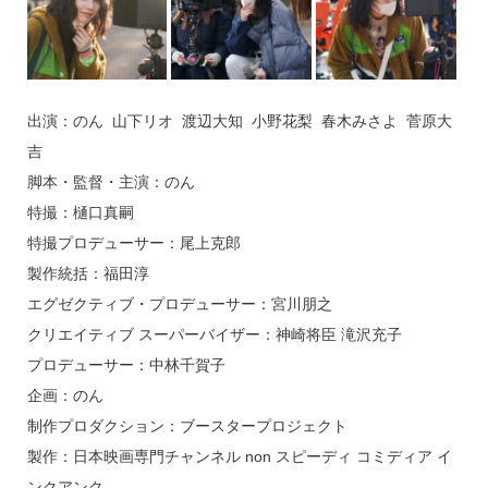
出演：のん 山下リオ 渡辺大知 小野花梨 春木みさよ 菅原大
吉
脚本・監督・主演：のん
特撮：樋口真嗣
特撮プロデューサー：尾上克郎
製作統括：福田淳
エグゼクティブ・プロデューサー：宮川朋之
クリエイティブ スーパーバイザー：神崎将臣 滝沢充子
プロデューサー：中林千賀子
企画：のん
制作プロダクション：ブースタープロジェクト
製作：日本映画専門チャンネル non スピーディ コミディア イ
ンクアンク