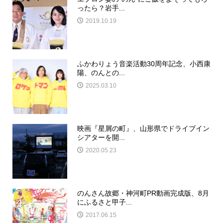
ったら？岩手...
2019.10.19
ふかわりょう音楽活動30周年記念、小西康
陽、のんとの...
2025.03.10
映画『星屑の町』、山形県でドライブイン
シアターを開...
2020.05.23
のんさん故郷・神河町PR動画完成版、8月
にふるさと甲子...
2017.06.15