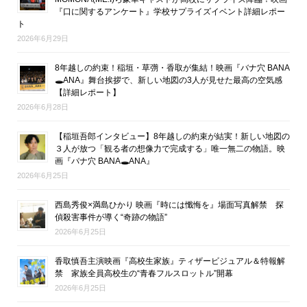
『口に関するアンケート』学校サプライズイベント詳細レポー
ト
2026年6月29日
8年越しの約束！稲垣・草彅・香取が集結！映画『バナ穴 BANA
🕳ANA』舞台挨拶で、新しい地図の3人が見せた最高の空気感
【詳細レポート】
2026年6月28日
【稲垣吾郎インタビュー】8年越しの約束が結実！新しい地図の
３人が放つ「観る者の想像力で完成する」唯一無二の物語。映
画『バナ穴 BANA🕳ANA』
2026年6月25日
西島秀俊×満島ひかり 映画『時には懺悔を』場面写真解禁 探
偵殺害事件が導く“奇跡の物語”
2026年6月25日
香取慎吾主演映画『高校生家族』ティザービジュアル＆特報解
禁 家族全員高校生の“青春フルスロットル”開幕
2026年6月25日