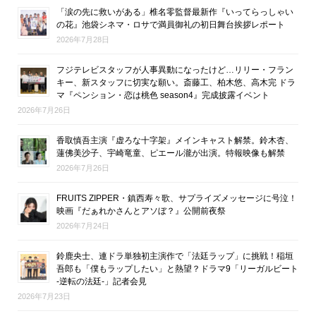
「涙の先に救いがある」椎名零監督最新作『いってらっしゃい
の花』池袋シネマ・ロサで満員御礼の初日舞台挨拶レポート
2026年7月28日
フジテレビスタッフが人事異動になったけど…リリー・フラン
キー、新スタッフに切実な願い。斎藤工、柏木悠、高木完 ドラ
マ『ペンション・恋は桃色 season4』完成披露イベント
2026年7月26日
香取慎吾主演『虚ろな十字架』メインキャスト解禁。鈴木杏、
蓮佛美沙子、宇崎竜童、ピエール瀧が出演。特報映像も解禁
2026年7月26日
FRUITS ZIPPER・鎮西寿々歌、サプライズメッセージに号泣！
映画『だぁれかさんとアソぼ？』公開前夜祭
2026年7月24日
鈴鹿央士、連ドラ単独初主演作で「法廷ラップ」に挑戦！稲垣
吾郎も「僕もラップしたい」と熱望？ドラマ9「リーガルビート
-逆転の法廷-」記者会見
2026年7月23日