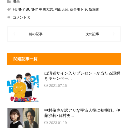
e
e
e
c
映画
a
n
e
FUNNY BUNNY
,
中川大志
,
岡山天音
,
落合モトキ
,
飯塚健
d
a
b
コメント:
0
s
o
o
k
関連記事一覧
出演者サイン入りプレゼントが当たる謎解
きキャンペー...
2021.07.16
中村倫也が訳アリな宇宙人役に初挑戦。伊
藤沙莉×日村勇...
2023.01.19