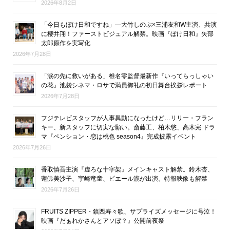
2026年8月2日
「今日もぼけ日和ですね」―大竹しのぶ×三浦友和W主演、共演
に櫻井翔！ファーストビジュアル解禁。映画『ぼけ日和』矢部
太郎原作を実写化
2026年7月28日
「涙の先に救いがある」椎名零監督最新作『いってらっしゃい
の花』池袋シネマ・ロサで満員御礼の初日舞台挨拶レポート
2026年7月28日
フジテレビスタッフが人事異動になったけど…リリー・フラン
キー、新スタッフに切実な願い。斎藤工、柏木悠、高木完 ドラ
マ『ペンション・恋は桃色 season4』完成披露イベント
2026年7月26日
香取慎吾主演『虚ろな十字架』メインキャスト解禁。鈴木杏、
蓮佛美沙子、宇崎竜童、ピエール瀧が出演。特報映像も解禁
2026年7月26日
FRUITS ZIPPER・鎮西寿々歌、サプライズメッセージに号泣！
映画『だぁれかさんとアソぼ？』公開前夜祭