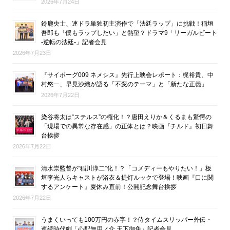
2026年7月24日
鈴鹿央士、連ドラ単独初主演作で「法廷ラップ」に挑戦！稲垣
吾郎も「僕もラップしたい」と熱望？ドラマ9「リーガルビート
-逆転の法廷-」記者会見
2026年7月23日
『サイボーグ009 ネメシス』先行上映会レポート：梶裕貴、中
村悠一、早見沙織が語る「不変のテーマ」と「新たな正義」
2026年7月22日
染谷将太は“ステルス”の権化！？唐田えりか＆くるまも驚愕の
「現場での異常な存在感」の正体とは？映画『チルド』初日舞
台挨拶
2026年7月22日
清水崇監督が“稲川淳二”化！？「コメディーもやりたい！」板
垣李光人らキャストが浴衣＆提灯ルックで登場！映画『口に関
するアンケート』夏休み直前！公開記念舞台挨拶
2026年7月22日
うまくいっても100万円の赤字！？侍タイムスリッパー外伝・
連続時代劇「心配無用ノ介 天下御免」記者会見