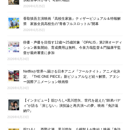
2026年6月25日
香取慎吾主演映画『高校生家族』ティザービジュアル＆特報解
禁 家族全員高校生の“青春フルスロットル”開幕
2026年6月25日
俳優・声優を目指す12歳〜25歳対象「OPALIS」第2弾オーディ
ション募集開始、育成費用は無料。今泉力哉監督＆門脇康平監
督が最終審査に参加
2026年6月24日
Netflixが世界へ届ける日本アニメ『フールナイト』アニメ化決
定、『THE ONE PIECE』新ビジュアルなど続々解禁。アヌシ
ー国際アニメーション映画祭
2026年6月24日
【インタビュー】舘ひろし×黒川想矢、世代を超えた“師弟バデ
ィ”が語る「演じない」演技論と再共演への夢。映画『免許返
納!?』
2026年6月23日
舘ひろし、西野七瀬、黒川想矢、八嶋智人が集結！映画『免許