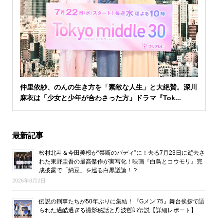
仲里依紗、のんの生き方を「素敵な人生」と大絶賛。深川
麻衣は「少女と少年が合わさった方」ドラマ『Tok...
最新記事
松村北斗＆今田美桜が“禁断のバディ”に！去る7月23日に逝去さ
れた東野圭吾の最高傑作が実写化！映画『白鳥とコウモリ』完
成披露で「納豆」を巡る白黒議論！？
2026年8月2日
伝説の刑事たちが50年ぶりに集結！『Gメン’75』舞台挨拶で語
られた過酷過ぎる撮影秘話と丹波哲郎伝説【詳細レポート】