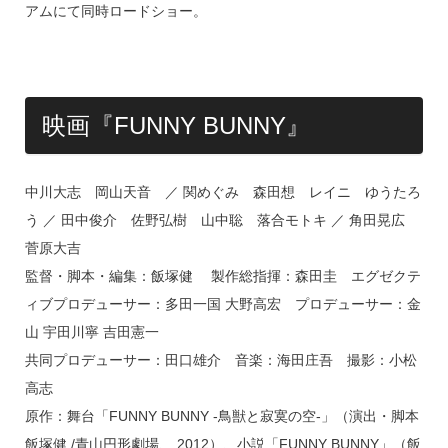
アムにて同時ロードショー。
映画『FUNNY BUNNY』
中川大志 岡山天音 ／ 関めぐみ 森田想 レイニ ゆうたろ
う ／ 田中俊介 佐野弘樹 山中聡 落合モトキ ／ 角田晃広
菅原大吉
監督・脚本・編集：飯塚健 製作総指揮：森田圭 エグゼクテ
ィブプロデューサー：多田一国 大野高宏 プロデューサー：金
山 宇田川寧 吉田憲一
共同プロデューサー：田口雄介 音楽：海田庄吾 撮影：小松
高志
原作：舞台「FUNNY BUNNY -鳥獣と寂寞の空-」（演出・脚本
飯塚健 /青山円形劇場、 2012）、小説「FUNNY BUNNY」（飯