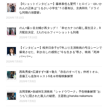
【4ショットインタビュー】藤林泰也も驚愕！ヒロイン・ゆいか
れんの正体は“うるさい小学生”？小栗有以、京典和玖『ドライ
な同期の溺愛癖』
2026年7月10日
のん×藤ヶ谷太輔が再タッグ！「幸せカナコの殺し屋生活２」9
月配信決定、2人のセルフィーショットも到着
2026年7月10日
【インタビュー】桜井日奈子が7年ぶり主演映画の号泣シーンで
爆発させた、剥き出しの感情と“今を生きる”尊さ。映画『死神
バーバー』
2026年7月8日
西島秀俊×広瀬すず×瀬々敬久『存在のすべてを』仲村トオル、
斎藤工ら追加キャスト6名＆特報映像解禁
2026年7月8日
吉岡里帆×奈緒W主演映画『シャドウワーク』予告映像解禁 “お
うち”に隠された殺人の秘密。主題歌はharuka nakamura
2026年7月8日