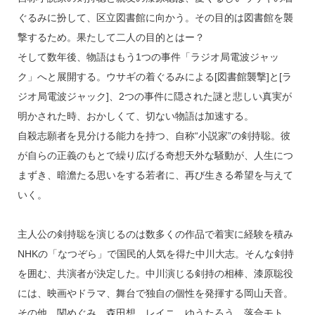
ぐるみに扮して、区立図書館に向かう。その目的は図書館を襲
撃するため。果たして二人の目的とはー？
そして数年後、物語はもう1つの事件「ラジオ局電波ジャッ
ク」へと展開する。ウサギの着ぐるみによる[図書館襲撃]と[ラ
ジオ局電波ジャック]、2つの事件に隠された謎と悲しい真実が
明かされた時、おかしくて、切ない物語は加速する。
自殺志願者を見分ける能力を持つ、自称“小説家”の剣持聡。彼
が自らの正義のもとで繰り広げる奇想天外な騒動が、人生につ
まずき、暗澹たる思いをする若者に、再び生きる希望を与えて
いく。
主人公の剣持聡を演じるのは数多くの作品で着実に経験を積み
NHKの「なつぞら」で国民的人気を得た中川大志。そんな剣持
を囲む、共演者が決定した。中川演じる剣持の相棒、漆原聡役
には、映画やドラマ、舞台で独自の個性を発揮する岡山天音。
その他、関めぐみ、森田想、レイニ、ゆうたろう、落合モト