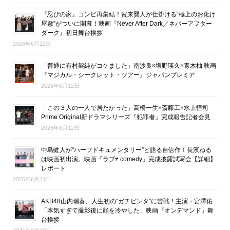
『忍びの家』コンビ再集結！賀来賢人が仕掛ける“極上のお化け
屋敷”がついに開幕！映画『Never After Dark／ネバーアフター
ダーク』初日舞台挨拶
2026年6月12日
「普通に有村架純がコケました」南沙良×塩野瑛久×青木柚 映画
『マジカル・シークレット・ツアー』ジャパンプレミア
2026年6月12日
「この３人の一人で居たかった」高橋一生×斎藤工×水上恒司
Prime Original新ドラマシリーズ『犯罪者』完成報告記者会見
2026年6月12日
中島健人が“ハーフドキュメンタリー”と語る自信作！長濱ねる
は映画初出演。映画『ラブ≠ comedy』完成披露試写会【詳細】
レポート
2026年6月11日
AKB48山内瑞葵、人生初の“ガチビンタ”に苦戦！主演・宮澤佑
「本気すぎて撮影後に顔を冷やした」映画『オンデマンド』舞
台挨拶