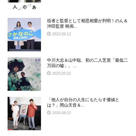
役者と監督として相思相愛が判明！のん＆
沖田監督 映画...
2022.09.12
中川大志＆山中聡、初の二人芝居「最低二
万回の嘘」。...
2025.05.02
「他人が自分の人生にもたらす価値と
は？」岡山天音＆...
2020.08.22