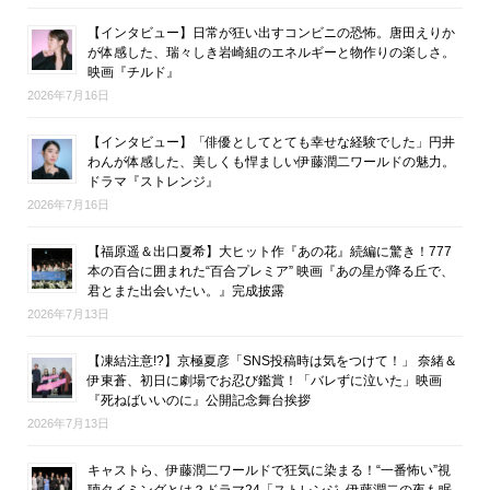
【インタビュー】日常が狂い出すコンビニの恐怖。唐田えりか
が体感した、瑞々しき岩崎組のエネルギーと物作りの楽しさ。
映画『チルド』
2026年7月16日
【インタビュー】「俳優としてとても幸せな経験でした」円井
わんが体感した、美しくも悍ましい伊藤潤二ワールドの魅力。
ドラマ『ストレンジ』
2026年7月16日
【福原遥＆出口夏希】大ヒット作『あの花』続編に驚き！777
本の百合に囲まれた“百合プレミア” 映画『あの星が降る丘で、
君とまた出会いたい。』完成披露
2026年7月13日
【凍結注意!?】京極夏彦「SNS投稿時は気をつけて！」 奈緒＆
伊東蒼、初日に劇場でお忍び鑑賞！「バレずに泣いた」映画
『死ねばいいのに』公開記念舞台挨拶
2026年7月13日
キャストら、伊藤潤二ワールドで狂気に染まる！“一番怖い”視
聴タイミングとは？ドラマ24「ストレンジ -伊藤潤二の夜も眠