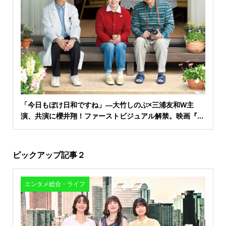
「今日もぼけ日和ですね」―大竹しのぶ×三浦友和W主
演、共演に櫻井翔！ファーストビジュアル解禁。映画『...
ピックアップ記事２
エンタメ総合・ライフ