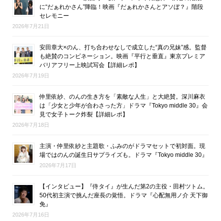
に“だぁれかさん”降臨！映画『だぁれかさんとアソぼ？』階段
セレモニー
2026年7月21日
安田章大×のん、打ち合わせなしで成立した“真の兄妹”感。監督
も絶賛のコンビネーション。映画『平行と垂直』東京プレミア
バリアフリー上映試写会【詳細レポ】
2026年7月19日
仲里依紗、のんの生き方を「素敵な人生」と大絶賛。深川麻衣
は「少女と少年が合わさった方」ドラマ『Tokyo middle 30』会
見で女子トーク炸裂【詳細レポ】
2026年7月18日
主演・仲里依紗と主題歌・ふみのがドラマセットで初対面。現
場ではのんの誕生日サプライズも。ドラマ『Tokyo middle 30』
2026年7月17日
【インタビュー】『侍タイ』が生んだ第2の主役・田村ツトム。
50代初主演で挑んだ座長の覚悟。ドラマ『心配無用ノ介 天下御
免』
2026年7月16日