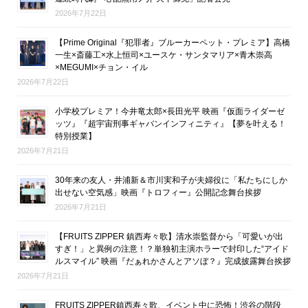
2026年7月22日
【Prime Original『犯罪者』ブルーカーペット・プレミア】高橋
一生×斎藤工×水上恒司×ユースケ・サンタマリア×青木崇高
×MEGUMI×チョン・イル
2026年7月22日
小学校プレミア！今井竜太郎×長田光平 映画『仮面ライダーゼ
ッツ』『超宇宙刑事ギャバンインフィニティ』【夢を叶える！
特別授業】
2026年7月21日
30年来の友人・井浦新＆市川実和子が夫婦役に「私たちにしか
出せない空気感」映画『トロフィー』公開記念舞台挨拶
2026年7月21日
【FRUITS ZIPPER 鎮西寿々歌】清水崇監督から「可愛いが出
すぎ！」と異例の注意！？単独初主演ホラーで封印した“アイド
ルスマイル” 映画『だぁれかさんとアソぼ？』完成披露舞台挨拶
2026年7月21日
FRUITS ZIPPER鎮西寿々歌、イベント中に恐怖！渋谷の階段