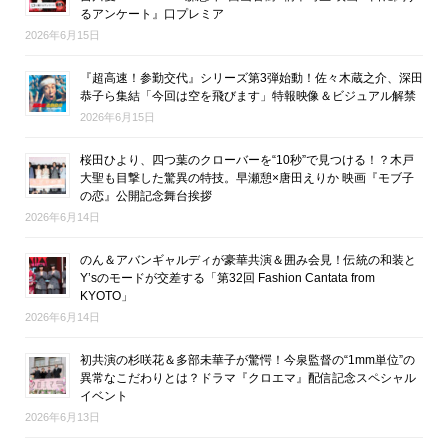
るアンケート』口プレミア
2026年6月15日
『超高速！参勤交代』シリーズ第3弾始動！佐々木蔵之介、深田
恭子ら集結「今回は空を飛びます」特報映像＆ビジュアル解禁
2026年6月15日
桜田ひより、四つ葉のクローバーを“10秒”で見つける！？木戸
大聖も目撃した驚異の特技。早瀬憩×唐田えりか 映画『モブ子
の恋』公開記念舞台挨拶
2026年6月14日
のん＆アバンギャルディが豪華共演＆囲み会見！伝統の和装と
Y’sのモードが交差する「第32回 Fashion Cantata from
KYOTO」
2026年6月14日
初共演の杉咲花＆多部未華子が驚愕！今泉監督の“1mm単位”の
異常なこだわりとは？ドラマ『クロエマ』配信記念スペシャル
イベント
2026年6月13日