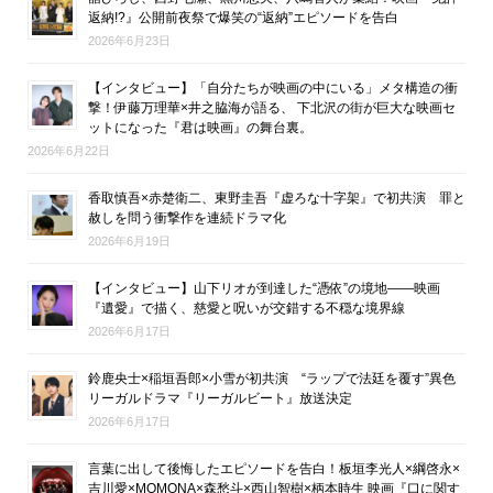
返納!?』公開前夜祭で爆笑の“返納”エピソードを告白
2026年6月23日
【インタビュー】「自分たちが映画の中にいる」メタ構造の衝
撃！伊藤万理華×井之脇海が語る、 下北沢の街が巨大な映画セ
ットになった『君は映画』の舞台裏。
2026年6月22日
香取慎吾×赤楚衛二、東野圭吾『虚ろな十字架』で初共演 罪と
赦しを問う衝撃作を連続ドラマ化
2026年6月19日
【インタビュー】山下リオが到達した“憑依”の境地――映画
『遺愛』で描く、慈愛と呪いが交錯する不穏な境界線
2026年6月17日
鈴鹿央士×稲垣吾郎×小雪が初共演 “ラップで法廷を覆す”異色
リーガルドラマ『リーガルビート』放送決定
2026年6月17日
言葉に出して後悔したエピソードを告白！板垣李光人×綱啓永×
吉川愛×MOMONA×森愁斗×西山智樹×柄本時生 映画『口に関す