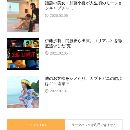
話題の美女・加藤小夏が人生初のモーショ
ンキャプチャ...
2020.03.06
伊藤沙莉、門脇麦ら出演。《リアル》を徹
底追求した“究...
2021.02.05
他のお客様をシメたり、カブトガニの散歩
はギョ遠慮下...
2022.07.07
コメント ( 0 )
トラックバックは利用できません。