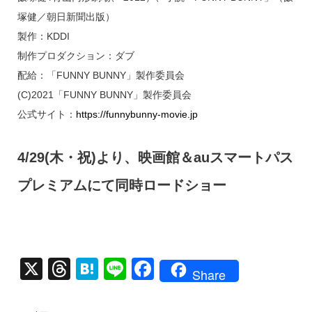
塚健／朝日新聞出版）
製作：KDDI
制作プロダクション：ダブ
配給：「FUNNY BUNNY」製作委員会
(C)2021「FUNNY BUNNY」製作委員会
公式サイト：
https://funnybunny-movie.jp
4/29(木・祝)より、映画館＆auスマートパス
プレミアムにて同時ロードショー
X
T
H
Li
F
Share
hr
at
n
a