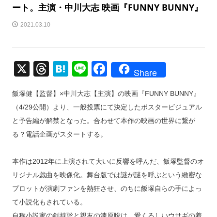
ート。主演・中川大志 映画『FUNNY BUNNY』
2021.03.10
X
T
H
Li
F
Share
hr
at
n
a
飯塚健【監督】×中川大志【主演】の映画『FUNNY BUNNY』
e
e
e
c
（4/29公開）より、一般投票にて決定したポスタービジュアル
a
n
e
と予告編が解禁となった。合わせて本作の映画の世界に繋が
d
a
b
る？電話企画がスタートする。
s
o
o
本作は2012年に上演されて大いに反響を呼んだ、飯塚監督のオ
k
リジナル戯曲を映像化。舞台版では謎が謎を呼ぶという緻密な
プロットが演劇ファンを熱狂させ、のちに飯塚自らの手によっ
て小説化もされている。
自称小説家の剣持聡と親友の漆原聡は、愛くるしいウサギの着