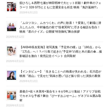
舘ひろし＆西野七瀬が神田明神で大ヒット祈願！劇中車のフェ
ラーリ 328 GTSとともに交通安全も祈念 映画『免許返納!?』
2026年6月12日
「ムロツヨシ、ムカつくわ」の声に歓喜！？変装して劇場に潜
入したムロ、中村倫也の前で“役者冥利”に尽きる秘話を告白！
映画『君のクイズ』公開後“特別御礼”舞台挨拶
2026年6月12日
【AKB48長友彩海】初写真集『予定外の瞳』は「180点」から
「1万点」へ！？バリ島で起きた“予定外”の雨と木の葉の傘…撮
影秘話を激白！発売記念イベント 合同取材
2026年6月12日
【インタビュー】「生きることへの執着が失われる」石川恋が
映画『祝山』で見せた“気味が悪い”ほど振り切った演技の裏側
2026年6月12日
基俊介×佐々木美玲×落合モトキが3年ぶり集結！アドリブ合戦
でカオスな予感？舞台『ぴーすおぶせーふ』ゲネプロ＆囲み取
材
2026年6月12日