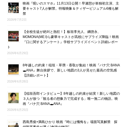
映画『呪いのスマホ』11月13日公開！早瀬憩が単独初主演、主
要キャスト7人が解禁。特報映像＆ティザービジュアル6種も解
禁
2026年7月2日
【全校生徒が絶叫と熱狂！】板垣李光人、綱啓永、
MOMONA(ME:I)ら豪華キャストが高校にサプライズ降臨！映画
『口に関するアンケート』学校サプライズイベント詳細レポー
ト
2026年6月29日
8年越しの約束！稲垣・草彅・香取が集結！映画『バナ穴 BANA
🕳ANA』舞台挨拶で、新しい地図の3人が見せた最高の空気感
【詳細レポート】
2026年6月28日
【稲垣吾郎インタビュー】8年越しの約束が結実！新しい地図の
３人が放つ「観る者の想像力で完成する」唯一無二の物語。映
画『バナ穴 BANA🕳ANA』
2026年6月25日
西島秀俊×満島ひかり 映画『時には懺悔を』場面写真解禁 探
偵殺害事件が導く“奇跡の物語”