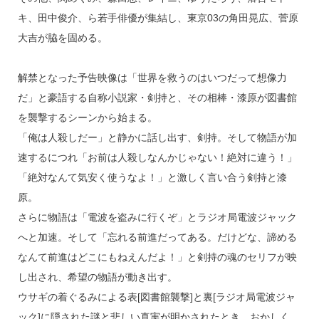
キ、田中俊介、ら若手俳優が集結し、東京03の角田晃広、菅原
大吉が脇を固める。
解禁となった予告映像は「世界を救うのはいつだって想像力
だ」と豪語する自称小説家・剣持と、その相棒・漆原が図書館
を襲撃するシーンから始まる。
「俺は人殺しだー」と静かに話し出す、剣持。そして物語が加
速するにつれ「お前は人殺しなんかじゃない！絶対に違う！」
「絶対なんて気安く使うなよ！」と激しく言い合う剣持と漆
原。
さらに物語は「電波を盗みに行くぞ」とラジオ局電波ジャック
へと加速。そして「忘れる前進だってある。だけどな、諦める
なんて前進はどこにもねえんだよ！」と剣持の魂のセリフが映
し出され、希望の物語が動き出す。
ウサギの着ぐるみによる表[図書館襲撃]と裏[ラジオ局電波ジャ
ック]に隠された謎と悲しい真実が明かされたとき、おかしく