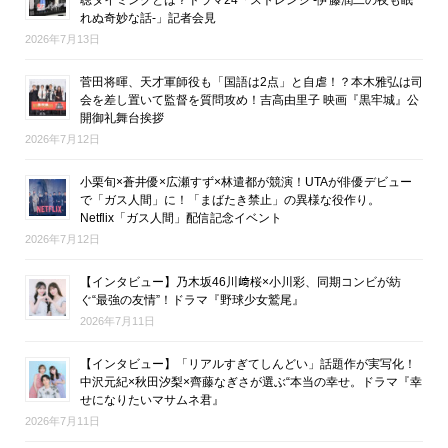
れぬ奇妙な話-」記者会見
2026年7月13日
菅田将暉、天才軍師役も「国語は2点」と自虐！？本木雅弘は司
会を差し置いて監督を質問攻め！吉高由里子 映画『黒牢城』公
開御礼舞台挨拶
2026年7月12日
小栗旬×蒼井優×広瀬すず×林遣都が競演！UTAが俳優デビュー
で「ガス人間」に！「まばたき禁止」の異様な役作り。
Netflix「ガス人間」配信記念イベント
2026年7月12日
【インタビュー】乃木坂46川﨑桜×小川彩、同期コンビが紡
ぐ“最強の友情”！ドラマ『野球少女鷲尾』
2026年7月11日
【インタビュー】「リアルすぎてしんどい」話題作が実写化！
中沢元紀×秋田汐梨×齊藤なぎさが選ぶ“本当の幸せ。ドラマ『幸
せになりたいマサムネ君』
2026年7月11日