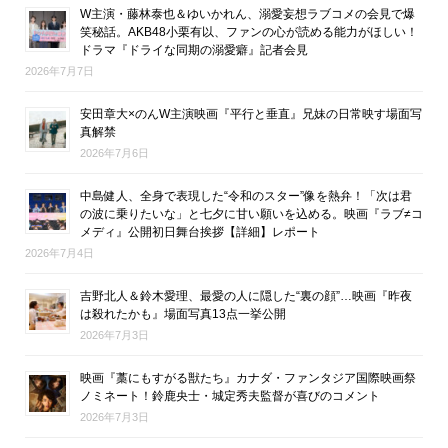
W主演・藤林泰也＆ゆいかれん、溺愛妄想ラブコメの会見で爆
笑秘話。AKB48小栗有以、ファンの心が読める能力がほしい！
ドラマ『ドライな同期の溺愛癖』記者会見
2026年7月7日
安田章大×のんW主演映画『平行と垂直』兄妹の日常映す場面写
真解禁
2026年7月6日
中島健人、全身で表現した“令和のスター”像を熱弁！「次は君
の波に乗りたいな」と七夕に甘い願いを込める。映画『ラブ≠コ
メディ』公開初日舞台挨拶【詳細】レポート
2026年7月4日
吉野北人＆鈴木愛理、最愛の人に隠した“裏の顔”…映画『昨夜
は殺れたかも』場面写真13点一挙公開
2026年7月3日
映画『藁にもすがる獣たち』カナダ・ファンタジア国際映画祭
ノミネート！鈴鹿央士・城定秀夫監督が喜びのコメント
2026年7月3日