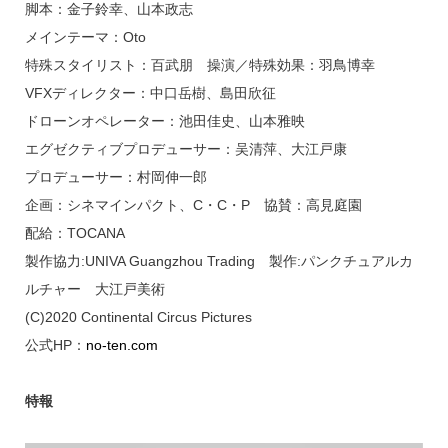
脚本：金子鈴幸、山本政志
メインテーマ：Oto
特殊スタイリスト：百武朋 操演／特殊効果：羽鳥博幸
VFXディレクター：中口岳樹、島田欣征
ドローンオペレーター：池田佳史、山本雅映
エグゼクティブプロデューサー：吴清萍、大江戸康
プロデューサー：村岡伸一郎
企画：シネマインパクト、C・C・P 協賛：高見庭園
配給：TOCANA
製作協力:UNIVA Guangzhou Trading 製作:パンクチュアルカ
ルチャー 大江戸美術
(C)2020 Continental Circus Pictures
公式HP：
no-ten.com
特報