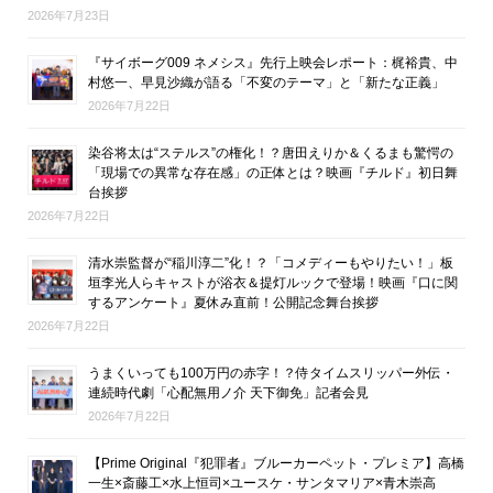
2026年7月23日
『サイボーグ009 ネメシス』先行上映会レポート：梶裕貴、中
村悠一、早見沙織が語る「不変のテーマ」と「新たな正義」
2026年7月22日
染谷将太は“ステルス”の権化！？唐田えりか＆くるまも驚愕の
「現場での異常な存在感」の正体とは？映画『チルド』初日舞
台挨拶
2026年7月22日
清水崇監督が“稲川淳二”化！？「コメディーもやりたい！」板
垣李光人らキャストが浴衣＆提灯ルックで登場！映画『口に関
するアンケート』夏休み直前！公開記念舞台挨拶
2026年7月22日
うまくいっても100万円の赤字！？侍タイムスリッパー外伝・
連続時代劇「心配無用ノ介 天下御免」記者会見
2026年7月22日
【Prime Original『犯罪者』ブルーカーペット・プレミア】高橋
一生×斎藤工×水上恒司×ユースケ・サンタマリア×青木崇高