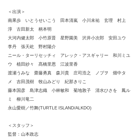
＜出演＞
南果歩 いとうせいこう 田本清嵐 小川未祐 玄理 村上
淳 古田新太 柄本明
大河内健太郎 小竹原晋 星野園美 沢井小次郎 安田ユウ
李丹 張天屹 野村陽介
ニール・ターリセッチィ アレック・アスギャリー 和川ミユ
ウ 植田紗々 髙橋里恩 江波里香
渡瀬うみな 齋藤勇真 森川貴 庄司浩之 ノブヲ 畑中タ
メ 吉田茂樹 牧山みどり 紀那きりこ
藤本国彦 島津志織 小林敏和 菊地敦子 清水ひさを 鳳ル
ミ 柳川竜二
永山愛樹／竹舞(TURTLE ISLAND/ALKDO)
＜スタッフ＞
監督：山本政志