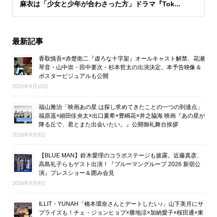
麻衣は「少女と少年が合わさった方」ドラマ『Tok...
最新記事
香取慎吾×赤楚衛二『虚ろな十字架』オールキャスト解禁、花瀬
琴音・山中崇・田中要次・杉本哲太の出演決定。本予告映像＆
ポスタービジュアルも公開
2026年8月10日
福山雅治「映画あの星 は探し求めてきたことの一つの到達点」
福原遥×細田佳央太×出口夏希×豊嶋花×井之脇海 映画『あの星が
降る丘で、君とまた出会いたい。』公開御礼舞台挨拶
2026年8月9日
【BLUE MAN】鈴木愛理のコラボステージも披露。近藤真彦、
高島礼子らもゲスト出演！『ブルーマングループ 2026 新宿公
演』プレスショー＆囲み会見
2026年8月9日
ILLIT・YUNAH「橋本環奈さんとデートしたい♪」山下美月にサ
プライズも！チェ・ジョンヒョプ×勝地涼×加納愛子×桜田通×東