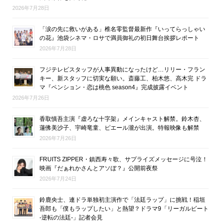
2026年7月28日
「涙の先に救いがある」椎名零監督最新作『いってらっしゃい
の花』池袋シネマ・ロサで満員御礼の初日舞台挨拶レポート
2026年7月28日
フジテレビスタッフが人事異動になったけど…リリー・フラン
キー、新スタッフに切実な願い。斎藤工、柏木悠、高木完 ドラ
マ『ペンション・恋は桃色 season4』完成披露イベント
2026年7月26日
香取慎吾主演『虚ろな十字架』メインキャスト解禁。鈴木杏、
蓮佛美沙子、宇崎竜童、ピエール瀧が出演。特報映像も解禁
2026年7月26日
FRUITS ZIPPER・鎮西寿々歌、サプライズメッセージに号泣！
映画『だぁれかさんとアソぼ？』公開前夜祭
2026年7月24日
鈴鹿央士、連ドラ単独初主演作で「法廷ラップ」に挑戦！稲垣
吾郎も「僕もラップしたい」と熱望？ドラマ9「リーガルビート
-逆転の法廷-」記者会見