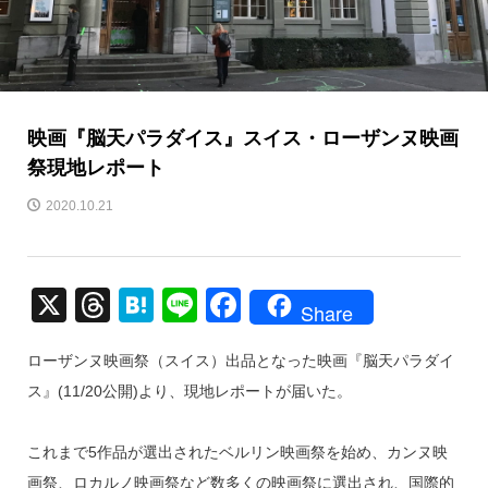
映画『脳天パラダイス』スイス・ローザンヌ映画
祭現地レポート
2020.10.21
X
T
H
Li
F
Share
hr
at
n
a
ローザンヌ映画祭（スイス）出品となった映画『脳天パラダイ
e
e
e
c
ス』(11/20公開)より、現地レポートが届いた。
a
n
e
d
a
b
これまで5作品が選出されたベルリン映画祭を始め、カンヌ映
s
o
画祭、ロカルノ映画祭など数多くの映画祭に選出され、国際的