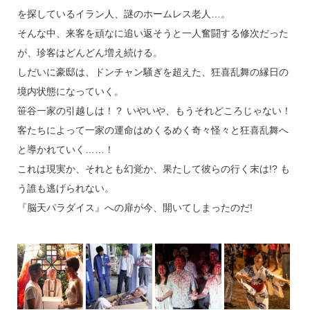
を探しているイラン人、謎のホームレス老人…。
そんな中、来客を頑なに追い返そうと一人奮闘する修次だった
が、珍客はどんどん増え続ける。
しだいに豪邸は、ドンチャン騒ぎを超えた、狂喜乱舞の縁日の
境内状態になっていく。
笹谷一家の引越しは！？ いやいや、もうそれどころじゃない！
客たちによって一家の運命はめくるめく奇々怪々と狂喜乱舞へ
と導かれていく……！
これは現実か、それとも幻覚か、果たして彼らの行く末は!? も
う誰も逃げられない。
『脳天パラダイス』への扉が今、開いてしまったのだ!