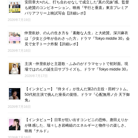
安田章大×のん、打ち合わせなしで成立した“真の兄妹”感。監督
も絶賛のコンビネーション。映画『平行と垂直』東京プレミア
バリアフリー上映試写会【詳細レポ】
2026年7月19日
仲里依紗、のんの生き方を「素敵な人生」と大絶賛。深川麻衣
は「少女と少年が合わさった方」ドラマ『Tokyo middle 30』会
見で女子トーク炸裂【詳細レポ】
2026年7月18日
主演・仲里依紗と主題歌・ふみのがドラマセットで初対面。現
場ではのんの誕生日サプライズも。ドラマ『Tokyo middle 30』
2026年7月17日
【インタビュー】『侍タイ』が生んだ第2の主役・田村ツトム。
50代初主演で挑んだ座長の覚悟。ドラマ『心配無用ノ介 天下御
免』
2026年7月16日
【インタビュー】日常が狂い出すコンビニの恐怖。唐田えりか
が体感した、瑞々しき岩崎組のエネルギーと物作りの楽しさ。
映画『チルド』
2026年7月16日