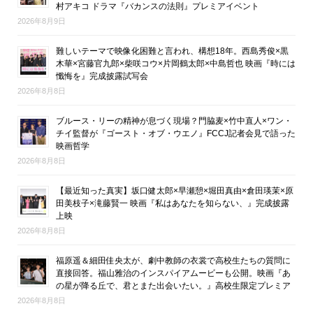
村アキコ ドラマ『バカンスの法則』プレミアイベント
2026年8月9日
難しいテーマで映像化困難と言われ、構想18年。西島秀俊×黒
木華×宮藤官九郎×柴咲コウ×片岡鶴太郎×中島哲也 映画『時には
懺悔を』完成披露試写会
2026年8月8日
ブルース・リーの精神が息づく現場？門脇麦×竹中直人×ワン・
チイ監督が『ゴースト・オブ・ウエノ』FCCJ記者会見で語った
映画哲学
2026年8月8日
【最近知った真実】坂口健太郎×早瀬憩×堀田真由×倉田瑛茉×原
田美枝子×滝藤賢一 映画『私はあなたを知らない、』完成披露
上映
2026年8月8日
福原遥＆細田佳央太が、劇中教師の衣裳で高校生たちの質問に
直接回答。福山雅治のインスパイアムービーも公開。映画『あ
の星が降る丘で、君とまた出会いたい。』高校生限定プレミア
2026年8月8日