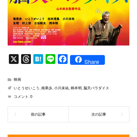
X
T
H
Li
F
Share
hr
at
n
a
e
e
e
c
映画
a
n
e
いとうせいこう
,
南果歩
,
小川未祐
,
柄本明
,
脳天パラダイス
d
a
b
コメント:
0
s
o
o
k