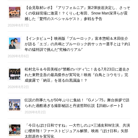
【会見取材レポ】『アリフォルニア』第2弾放送決定し、さっそ
くの収録現場に激震！？くりぃむ有田、Snow Man深澤らが震
撼した「驚愕のスペシャルゲスト」参戦を予告
2026年8月7日
【インタビュー】映画版『ブルーロック』富本惣昭＆木田佳介
が語る「エゴ」の共鳴とブルーロック的サッカー選手とは？約1
年の猛特訓で挑んだ“究極のリアル”
2026年8月6日
松村北斗＆今田美桜が“禁断のバディ”に！去る7月23日に逝去さ
れた東野圭吾の最高傑作が実写化！映画『白鳥とコウモリ』完
成披露で「納豆」を巡る白黒議論！？
2026年8月2日
伝説の刑事たちが50年ぶりに集結！『Gメン’75』舞台挨拶で語
られた過酷過ぎる撮影秘話と丹波哲郎伝説【詳細レポート】
2026年8月2日
「今日もぼけ日和ですね」―大竹しのぶ×三浦友和W主演、共演
に櫻井翔！ファーストビジュアル解禁。映画『ぼけ日和』矢部
太郎原作を実写化