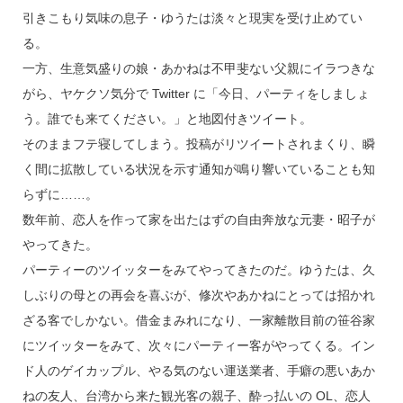
引きこもり気味の息子・ゆうたは淡々と現実を受け止めてい
る。
一方、生意気盛りの娘・あかねは不甲斐ない父親にイラつきな
がら、ヤケクソ気分で Twitter に「今日、パーティをしましょ
う。誰でも来てください。」と地図付きツイート。
そのままフテ寝してしまう。投稿がリツイートされまくり、瞬
く間に拡散している状況を示す通知が鳴り響いていることも知
らずに……。
数年前、恋人を作って家を出たはずの自由奔放な元妻・昭子が
やってきた。
パーティーのツイッターをみてやってきたのだ。ゆうたは、久
しぶりの母との再会を喜ぶが、修次やあかねにとっては招かれ
ざる客でしかない。借金まみれになり、一家離散目前の笹谷家
にツイッターをみて、次々にパーティー客がやってくる。イン
ド人のゲイカップル、やる気のない運送業者、手癖の悪いあか
ねの友人、台湾から来た観光客の親子、酔っ払いの OL、恋人