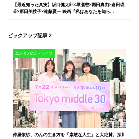
【最近知った真実】坂口健太郎×早瀬憩×堀田真由×倉田瑛
茉×原田美枝子×滝藤賢一 映画『私はあなたを知ら...
ピックアップ記事２
エンタメ総合・ライフ
仲里依紗、のんの生き方を「素敵な人生」と大絶賛。深川