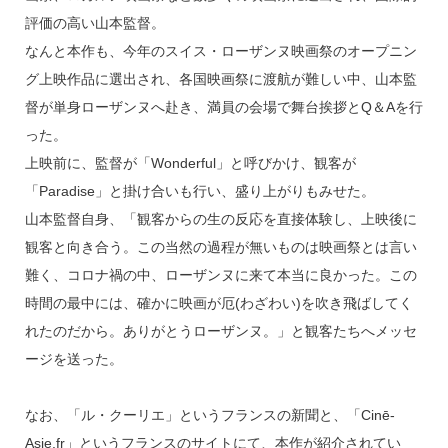
o
評価の高い山本監督。
k
なんと本作も、今年のスイス・ローザンヌ映画祭のオープニン
グ上映作品に選出され、各国映画祭に渡航が難しい中、山本監
督が単身ローザンヌへ赴き、満員の会場で舞台挨拶とQ＆Aを行
った。
上映前に、監督が「Wonderful」と呼びかけ、観客が
「Paradise」と掛け合いも行い、盛り上がりもみせた。
山本監督自身、「観客からの生の反応を直接体験し、上映後に
観客と向き合う。この当然の過程が無いものは映画祭とは言い
難く、コロナ禍の中、ローザンヌに来て本当に良かった。この
時間の最中には、確かに映画が厄(わざわい)を吹き飛ばしてく
れたのだから。ありがとうローザンヌ。」と観客たちへメッセ
ージを送った。
なお、「ル・クーリエ」というフランスの新聞と、「Cinē-
Asie.fr」というフランスのサイトにて、本作が紹介されてい