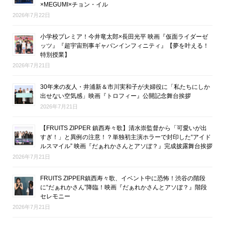
×MEGUMI×チョン・イル
2026年7月22日
小学校プレミア！今井竜太郎×長田光平 映画『仮面ライダーゼ
ッツ』『超宇宙刑事ギャバンインフィニティ』【夢を叶える！
特別授業】
2026年7月21日
30年来の友人・井浦新＆市川実和子が夫婦役に「私たちにしか
出せない空気感」映画『トロフィー』公開記念舞台挨拶
2026年7月21日
【FRUITS ZIPPER 鎮西寿々歌】清水崇監督から「可愛いが出
すぎ！」と異例の注意！？単独初主演ホラーで封印した“アイド
ルスマイル” 映画『だぁれかさんとアソぼ？』完成披露舞台挨拶
2026年7月21日
FRUITS ZIPPER鎮西寿々歌、イベント中に恐怖！渋谷の階段
に“だぁれかさん”降臨！映画『だぁれかさんとアソぼ？』階段
セレモニー
2026年7月21日