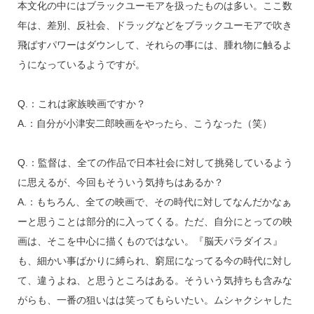
本文化の中にはブラックユーモアを扱ったものは多い。ここ数
年は、差別、反社会、ドラッグなどをブラックユーモアで吹き
飛ばすパワーはダウンして、それらの事には、腫れ物に触るよ
うになっているようですが。
Q.：これは家族映画ですか？
A.：自分が小津安二郎映画をやったら、こうなった（笑）
Q.：監督は、全ての作品で日本社会に対して挑発しているよう
に思えるが、今回もそういう気持ちはあるか？
A.：もちろん、全ての映画で、その時代に対してなんだかなぁ
ーと思うことは部分的に入ってくる。ただ、自分にとっての映
画は、そこを中心に描くものではない。『脳天パラダイス』
も、細かい事ばかりに縛られ、窮屈になってる今の時代に対し
て、違うよね、と思うところはある。そういう気持ちも含みな
がらも、一番の狙いはは笑ってもらいたい。ムシャクシャした