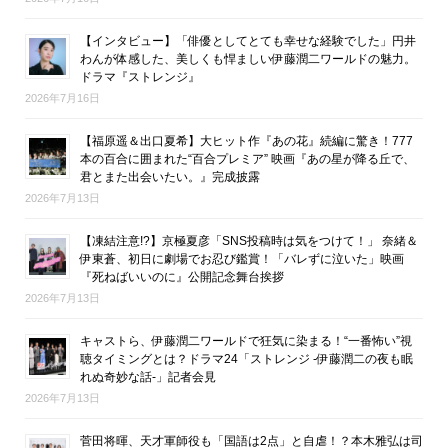
【インタビュー】「俳優としてとても幸せな経験でした」円井
わんが体感した、美しくも悍ましい伊藤潤二ワールドの魅力。
ドラマ『ストレンジ』
2026年7月16日
【福原遥＆出口夏希】大ヒット作『あの花』続編に驚き！777
本の百合に囲まれた“百合プレミア” 映画『あの星が降る丘で、
君とまた出会いたい。』完成披露
2026年7月13日
【凍結注意!?】京極夏彦「SNS投稿時は気をつけて！」 奈緒＆
伊東蒼、初日に劇場でお忍び鑑賞！「バレずに泣いた」映画
『死ねばいいのに』公開記念舞台挨拶
2026年7月13日
キャストら、伊藤潤二ワールドで狂気に染まる！“一番怖い”視
聴タイミングとは？ドラマ24「ストレンジ -伊藤潤二の夜も眠
れぬ奇妙な話-」記者会見
2026年7月13日
菅田将暉、天才軍師役も「国語は2点」と自虐！？本木雅弘は司