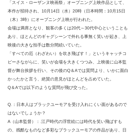
「スイス・ローザンヌ映画祭」オープニング上映作品として、
本作が招待され、10月14日（水）20時（日本時間：10月15日
（木）3時）にオープニング上映が行われた。
会場は満席となり、観客の多くは20代～30代中心ということも
あり、ほとんどのギャグシーンで外れる事無く笑いが起き、上
映後の大きな拍手は数分間続いていた。
「すべての厄（わざわい）を吹き飛ばす！」というキャッチコ
ピーさながらに、笑いが会場を大きくつつみ、上映後に山本監
督が舞台挨拶を行い、その後のQ＆Aでは質問より、いかに面白
かったかと言う、絶賛の意見がほとんどを占めていた。
Q＆Aでは以下のような質問が飛び交った。
Q.：日本人はブラックユーモアを受け入れにくい面があるので
はないでしょうか？
A（山本監督）：.江戸時代の浮世絵には時代を笑い飛ばすも
の、残酷なものなど多彩なブラックユーモアの作品があり、日