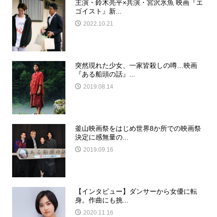
主演・鈴木亮平×共演・宮沢氷魚 映画『エ
ゴイスト』新...
2022.10.21
突然現れた少女、一家皆殺しの噂…映画
『ある船頭の話』...
2019.08.14
釜山映画祭をはじめ世界8か所での映画祭
決定に感無量の...
2019.09.16
【インタビュー】ダンサーから女優に転
身。作曲にも挑...
2020.11.16