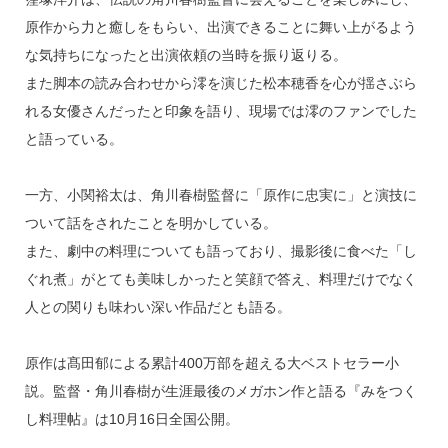
原作から力と癒しをもらい、出演できることに舞い上がるよう
な気持ちになったと出演依頼の当時を振り返りる。
また脚本の読み合わせから澪を演じた松本穂香を心が揺さぶら
れる女優さんだったと印象を語り、現場では澪のファンでした
と語っている。
一方、小関裕太は、角川春樹監督に「原作に忠実に」と演技に
ついて話をされたことを明かしている。
また、劇中の料理についても語っており、撮影後に食べた「し
ぐれ煮」がとても美味しかったと笑顔で答え、料理だけでなく
人との関りも味わい深い作品だとも語る。
原作は髙田郁による累計400万部を超える大ベストセラー小
説。監督・角川春樹が生涯最後のメガホン作と語る『みをつく
し料理帖』は10月16日全国公開。