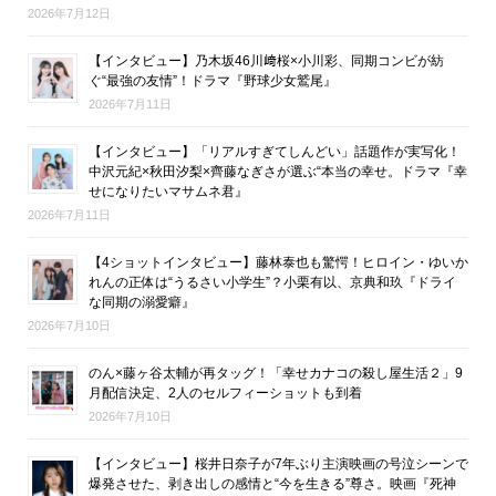
2026年7月12日
【インタビュー】乃木坂46川﨑桜×小川彩、同期コンビが紡
ぐ“最強の友情”！ドラマ『野球少女鷲尾』
2026年7月11日
【インタビュー】「リアルすぎてしんどい」話題作が実写化！
中沢元紀×秋田汐梨×齊藤なぎさが選ぶ“本当の幸せ。ドラマ『幸
せになりたいマサムネ君』
2026年7月11日
【4ショットインタビュー】藤林泰也も驚愕！ヒロイン・ゆいか
れんの正体は“うるさい小学生”？小栗有以、京典和玖『ドライ
な同期の溺愛癖』
2026年7月10日
のん×藤ヶ谷太輔が再タッグ！「幸せカナコの殺し屋生活２」9
月配信決定、2人のセルフィーショットも到着
2026年7月10日
【インタビュー】桜井日奈子が7年ぶり主演映画の号泣シーンで
爆発させた、剥き出しの感情と“今を生きる”尊さ。映画『死神