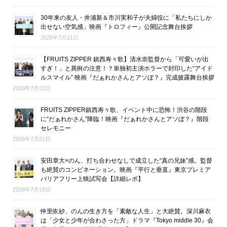
30年来の友人・井浦新＆市川実和子が夫婦役に「私たちにしか
出せない空気感」映画『トロフィー』公開記念舞台挨拶
2026年7月21日
【FRUITS ZIPPER 鎮西寿々歌】清水崇監督から「可愛いが出
すぎ！」と異例の注意！？単独初主演ホラーで封印した“アイド
ルスマイル” 映画『だぁれかさんとアソぼ？』完成披露舞台挨拶
2026年7月21日
FRUITS ZIPPER鎮西寿々歌、イベント中に恐怖！渋谷の階段
に“だぁれかさん”降臨！映画『だぁれかさんとアソぼ？』階段
セレモニー
2026年7月21日
安田章大×のん、打ち合わせなしで成立した“真の兄妹”感。監督
も絶賛のコンビネーション。映画『平行と垂直』東京プレミア
バリアフリー上映試写会【詳細レポ】
2026年7月19日
仲里依紗、のんの生き方を「素敵な人生」と大絶賛。深川麻衣
は「少女と少年が合わさった方」ドラマ『Tokyo middle 30』会