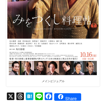
メインビジュアル
X
T
H
Li
F
Share
hr
at
n
a