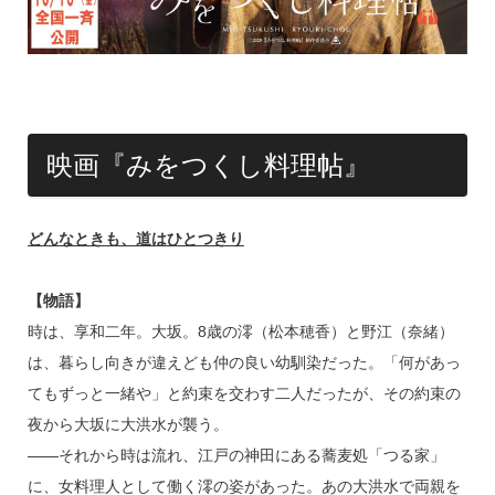
映画『みをつくし料理帖』
どんなときも、道はひとつきり
【物語】
時は、享和二年。大坂。8歳の澪（松本穂香）と野江（奈緒）
は、暮らし向きが違えども仲の良い幼馴染だった。「何があっ
てもずっと一緒や」と約束を交わす二人だったが、その約束の
夜から大坂に大洪水が襲う。
――それから時は流れ、江戸の神田にある蕎麦処「つる家」
に、女料理人として働く澪の姿があった。あの大洪水で両親を