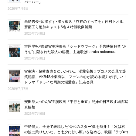
バーバー』
2026年7月8日
西島秀俊×広瀬すず×瀬々敬久『存在のすべてを』仲村トオル、
斎藤工ら追加キャスト6名＆特報映像解禁
2026年7月8日
吉岡里帆×奈緒W主演映画『シャドウワーク』予告映像解禁 “お
うち”に隠された殺人の秘密。主題歌はharuka nakamura
2026年7月8日
W主演・藤林泰也＆ゆいかれん、溺愛妄想ラブコメの会見で爆
笑秘話。AKB48小栗有以、ファンの心が読める能力がほしい！
ドラマ『ドライな同期の溺愛癖』記者会見
2026年7月7日
安田章大×のんW主演映画『平行と垂直』兄妹の日常映す場面写
真解禁
2026年7月6日
中島健人、全身で表現した“令和のスター”像を熱弁！「次は君
の波に乗りたいな」と七夕に甘い願いを込める。映画『ラブ≠コ