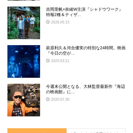
吉岡里帆×奈緒W主演『シャドウワーク』
特報2種＆ティザ...
2026.05.15
萩原利久＆河合優実の特別な24時間。映画
『今日の空が...
2025.03.21
今週末公開となる、大林監督最新作『海辺
の映画館』に...
2020.07.30