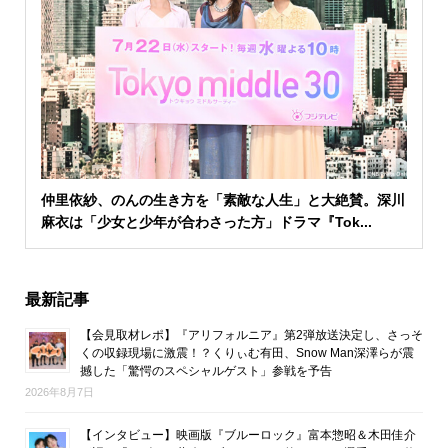
仲里依紗、のんの生き方を「素敵な人生」と大絶賛。深川
麻衣は「少女と少年が合わさった方」ドラマ『Tok...
最新記事
【会見取材レポ】『アリフォルニア』第2弾放送決定し、さっそ
くの収録現場に激震！？くりぃむ有田、Snow Man深澤らが震
撼した「驚愕のスペシャルゲスト」参戦を予告
2026年8月7日
【インタビュー】映画版『ブルーロック』富本惣昭＆木田佳介