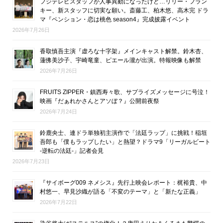
フジテレビスタッフが人事異動になったけど…リリー・フラン
キー、新スタッフに切実な願い。斎藤工、柏木悠、高木完 ドラ
マ『ペンション・恋は桃色 season4』完成披露イベント
2026年7月26日
香取慎吾主演『虚ろな十字架』メインキャスト解禁。鈴木杏、
蓮佛美沙子、宇崎竜童、ピエール瀧が出演。特報映像も解禁
2026年7月26日
FRUITS ZIPPER・鎮西寿々歌、サプライズメッセージに号泣！
映画『だぁれかさんとアソぼ？』公開前夜祭
2026年7月24日
鈴鹿央士、連ドラ単独初主演作で「法廷ラップ」に挑戦！稲垣
吾郎も「僕もラップしたい」と熱望？ドラマ9「リーガルビート
-逆転の法廷-」記者会見
2026年7月23日
『サイボーグ009 ネメシス』先行上映会レポート：梶裕貴、中
村悠一、早見沙織が語る「不変のテーマ」と「新たな正義」
2026年7月22日