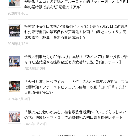
が語る「エゴ」の共鳴とブルーロック的サッカー選手とは？約1
年の猛特訓で挑んだ“究極のリアル”
2026年8月6日
松村北斗＆今田美桜が“禁断のバディ”に！去る7月23日に逝去さ
れた東野圭吾の最高傑作が実写化！映画『白鳥とコウモリ』完
成披露で「納豆」を巡る白黒議論！？
2026年8月2日
伝説の刑事たちが50年ぶりに集結！『Gメン’75』舞台挨拶で語
られた過酷過ぎる撮影秘話と丹波哲郎伝説【詳細レポート】
2026年8月2日
「今日もぼけ日和ですね」―大竹しのぶ×三浦友和W主演、共演
に櫻井翔！ファーストビジュアル解禁。映画『ぼけ日和』矢部
太郎原作を実写化
2026年7月28日
「涙の先に救いがある」椎名零監督最新作『いってらっしゃい
の花』池袋シネマ・ロサで満員御礼の初日舞台挨拶レポート
2026年7月28日