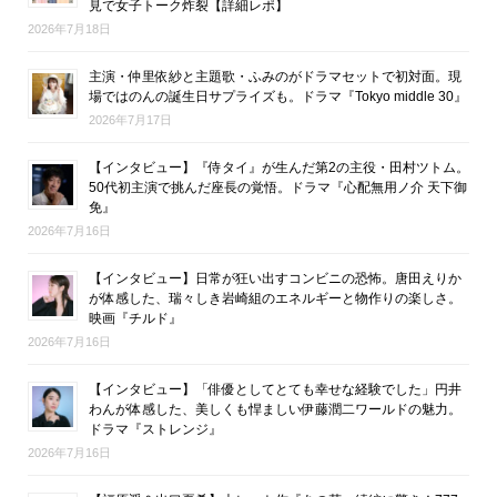
見で女子トーク炸裂【詳細レポ】
2026年7月18日
主演・仲里依紗と主題歌・ふみのがドラマセットで初対面。現
場ではのんの誕生日サプライズも。ドラマ『Tokyo middle 30』
2026年7月17日
【インタビュー】『侍タイ』が生んだ第2の主役・田村ツトム。
50代初主演で挑んだ座長の覚悟。ドラマ『心配無用ノ介 天下御
免』
2026年7月16日
【インタビュー】日常が狂い出すコンビニの恐怖。唐田えりか
が体感した、瑞々しき岩崎組のエネルギーと物作りの楽しさ。
映画『チルド』
2026年7月16日
【インタビュー】「俳優としてとても幸せな経験でした」円井
わんが体感した、美しくも悍ましい伊藤潤二ワールドの魅力。
ドラマ『ストレンジ』
2026年7月16日