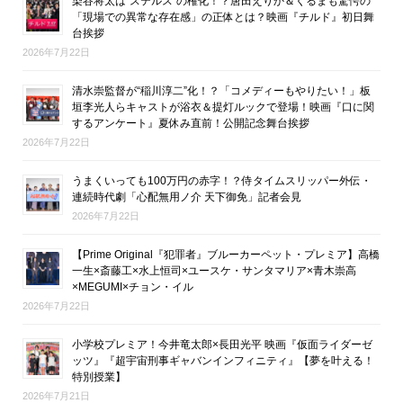
染谷将太は“ステルス”の権化！？唐田えりか＆くるまも驚愕の
「現場での異常な存在感」の正体とは？映画『チルド』初日舞
台挨拶
2026年7月22日
清水崇監督が“稲川淳二”化！？「コメディーもやりたい！」板
垣李光人らキャストが浴衣＆提灯ルックで登場！映画『口に関
するアンケート』夏休み直前！公開記念舞台挨拶
2026年7月22日
うまくいっても100万円の赤字！？侍タイムスリッパー外伝・
連続時代劇「心配無用ノ介 天下御免」記者会見
2026年7月22日
【Prime Original『犯罪者』ブルーカーペット・プレミア】高橋
一生×斎藤工×水上恒司×ユースケ・サンタマリア×青木崇高
×MEGUMI×チョン・イル
2026年7月22日
小学校プレミア！今井竜太郎×長田光平 映画『仮面ライダーゼ
ッツ』『超宇宙刑事ギャバンインフィニティ』【夢を叶える！
特別授業】
2026年7月21日