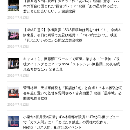
【福原遥＆出口夏希】大ヒット作『あの花』続編に驚き！777
本の百合に囲まれた“百合プレミア” 映画『あの星が降る丘で、
君とまた出会いたい。』完成披露
2026年7月13日
【凍結注意!?】京極夏彦「SNS投稿時は気をつけて！」 奈緒＆
伊東蒼、初日に劇場でお忍び鑑賞！「バレずに泣いた」映画
『死ねばいいのに』公開記念舞台挨拶
2026年7月13日
キャストら、伊藤潤二ワールドで狂気に染まる！“一番怖い”視
聴タイミングとは？ドラマ24「ストレンジ -伊藤潤二の夜も眠
れぬ奇妙な話-」記者会見
2026年7月13日
菅田将暉、天才軍師役も「国語は2点」と自虐！？本木雅弘は司
会を差し置いて監督を質問攻め！吉高由里子 映画『黒牢城』公
開御礼舞台挨拶
2026年7月12日
小栗旬×蒼井優×広瀬すず×林遣都が競演！UTAが俳優デビュー
で「ガス人間」に！「まばたき禁止」の異様な役作り。
Netflix「ガス人間」配信記念イベント