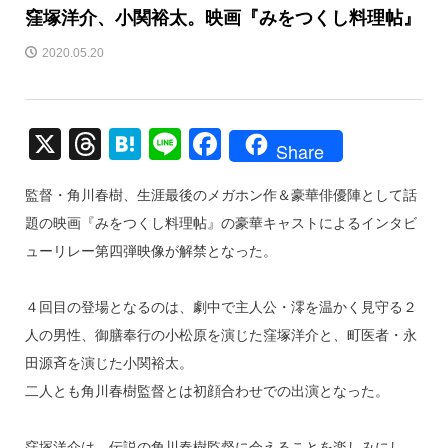
窪塚洋介、小関裕太。映画『みをつくし料理帖』
2020.05.20
X
T
H
Li
F
Share
hr
at
n
a
監督・角川春樹、生涯最後のメガホン作＆豪華俳優陣として話
e
e
e
c
題の映画『みをつくし料理帖』の豪華キャストによるインタビ
a
n
e
ューリレー第四弾映像が解禁となった。
d
a
b
s
o
４回目の登場となるのは、劇中で主人公・澪を温かく見守る２
o
人の男性、御膳奉行の小松原を演じた窪塚洋介と、町医者・永
k
田源斉を演じた小関裕太。
二人とも角川春樹監督とは初顔合わせでの出演となった。
窪塚洋介は、伝説の角川春樹監督に会えることを楽しみにし、