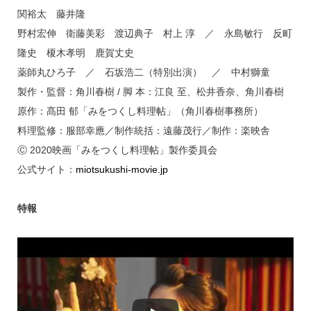
関裕太 藤井隆
野村宏伸 衛藤美彩 渡辺典子 村上 淳 ／ 永島敏行 反町
隆史 榎木孝明 鹿賀丈史
薬師丸ひろ子 ／ 石坂浩二（特別出演） ／ 中村獅童
製作・監督：角川春樹 / 脚 本：江良 至、松井香奈、角川春樹
原作：髙田 郁「みをつくし料理帖」（角川春樹事務所）
料理監修：服部幸應／制作統括：遠藤茂行／制作：楽映舎
Ⓒ 2020映画「みをつくし料理帖」製作委員会
公式サイト：
miotsukushi-movie.jp
特報