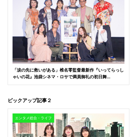
「涙の先に救いがある」椎名零監督最新作『いってらっし
ゃいの花』池袋シネマ・ロサで満員御礼の初日舞...
ピックアップ記事２
エンタメ総合・ライフ