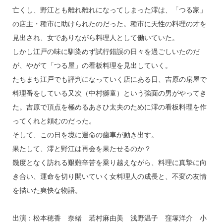
亡くし、野江とも離れ離れになってしまった澪は、「つる家」
の店主・種市に助けられたのだった。種市に天性の料理の才を
見出され、女でありながら料理人として働いていた。
しかし江戸の味に馴染めず試行錯誤の日々を過ごしいたのだ
が、やがて「つる屋」の看板料理を見出していく。
たちまち江戸でも評判になっていく店にある日、吉原の扇屋で
料理番をしている又次（中村獅童）という強面の男がやってき
た。吉原で頂点を極めるあさひ太夫のために澪の看板料理を作
ってくれと頼むのだった。
そして、この日を境に運命の歯車が動き出す。
果たして、澪と野江は再会を果たせるのか？
幾度となく訪れる艱難辛苦を乗り越えながら、料理に真摯に向
き合い、運命を切り開いていく女料理人の成長と、不変の友情
を描いた爽快な物語。
出演：松本穂香 奈緒 若村麻由美 浅野温子 窪塚洋介 小