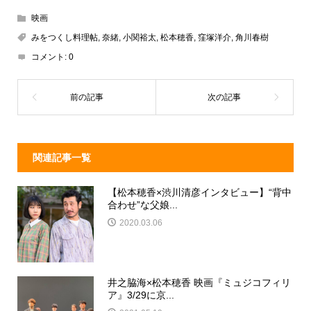
e
e
e
c
映画
a
n
e
みをつくし料理帖
,
奈緒
,
小関裕太
,
松本穂香
,
窪塚洋介
,
角川春樹
d
a
b
コメント:
0
s
o
o
k
関連記事一覧
【松本穂香×渋川清彦インタビュー】“背中
合わせ”な父娘...
2020.03.06
井之脇海×松本穂香 映画『ミュジコフィリ
ア』3/29に京...