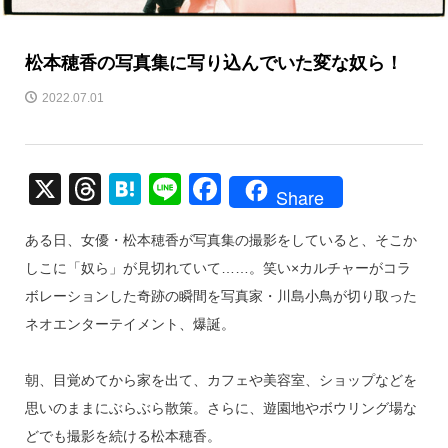
松本穂香の写真集に写り込んでいた変な奴ら！
2022.07.01
X
T
H
Li
F
Share
hr
at
n
a
ある日、女優・松本穂香が写真集の撮影をしていると、そこか
e
e
e
c
しこに「奴ら」が見切れていて……。笑い×カルチャーがコラ
a
n
e
ボレーションした奇跡の瞬間を写真家・川島小鳥が切り取った
d
a
b
ネオエンターテイメント、爆誕。
s
o
o
朝、目覚めてから家を出て、カフェや美容室、ショップなどを
k
思いのままにぶらぶら散策。さらに、遊園地やボウリング場な
どでも撮影を続ける松本穂香。