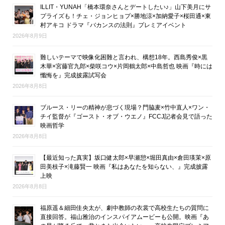
ILLIT・YUNAH「橋本環奈さんとデートしたい♪」山下美月にサ
プライズも！チェ・ジョンヒョプ×勝地涼×加納愛子×桜田通×東
村アキコ ドラマ『バカンスの法則』プレミアイベント
2026年8月9日
難しいテーマで映像化困難と言われ、構想18年。西島秀俊×黒
木華×宮藤官九郎×柴咲コウ×片岡鶴太郎×中島哲也 映画『時には
懺悔を』完成披露試写会
2026年8月8日
ブルース・リーの精神が息づく現場？門脇麦×竹中直人×ワン・
チイ監督が『ゴースト・オブ・ウエノ』FCCJ記者会見で語った
映画哲学
2026年8月8日
【最近知った真実】坂口健太郎×早瀬憩×堀田真由×倉田瑛茉×原
田美枝子×滝藤賢一 映画『私はあなたを知らない、』完成披露
上映
2026年8月8日
福原遥＆細田佳央太が、劇中教師の衣裳で高校生たちの質問に
直接回答。福山雅治のインスパイアムービーも公開。映画『あ