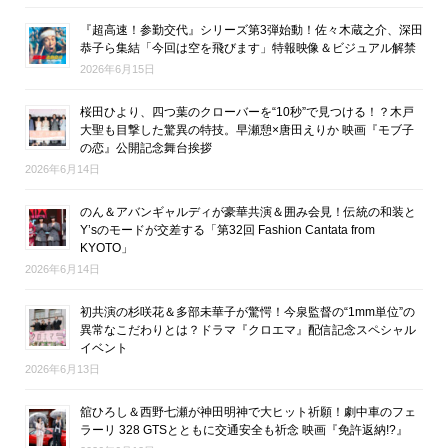
『超高速！参勤交代』シリーズ第3弾始動！佐々木蔵之介、深田
恭子ら集結「今回は空を飛びます」特報映像＆ビジュアル解禁
2026年6月15日
桜田ひより、四つ葉のクローバーを“10秒”で見つける！？木戸
大聖も目撃した驚異の特技。早瀬憩×唐田えりか 映画『モブ子
の恋』公開記念舞台挨拶
2026年6月14日
のん＆アバンギャルディが豪華共演＆囲み会見！伝統の和装と
Y’sのモードが交差する「第32回 Fashion Cantata from
KYOTO」
2026年6月14日
初共演の杉咲花＆多部未華子が驚愕！今泉監督の“1mm単位”の
異常なこだわりとは？ドラマ『クロエマ』配信記念スペシャル
イベント
2026年6月13日
舘ひろし＆西野七瀬が神田明神で大ヒット祈願！劇中車のフェ
ラーリ 328 GTSとともに交通安全も祈念 映画『免許返納!?』