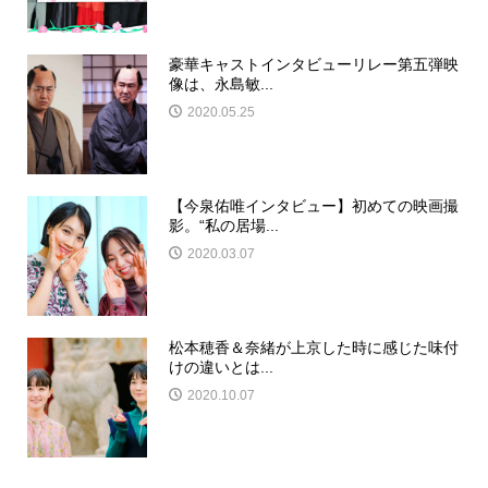
豪華キャストインタビューリレー第五弾映
像は、永島敏...
2020.05.25
【今泉佑唯インタビュー】初めての映画撮
影。“私の居場...
2020.03.07
松本穂香＆奈緒が上京した時に感じた味付
けの違いとは...
2020.10.07