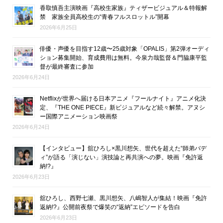
香取慎吾主演映画『高校生家族』ティザービジュアル＆特報解
禁 家族全員高校生の“青春フルスロットル”開幕
2026年6月25日
俳優・声優を目指す12歳〜25歳対象「OPALIS」第2弾オーディ
ション募集開始、育成費用は無料。今泉力哉監督＆門脇康平監
督が最終審査に参加
2026年6月24日
Netflixが世界へ届ける日本アニメ『フールナイト』アニメ化決
定、『THE ONE PIECE』新ビジュアルなど続々解禁。アヌシ
ー国際アニメーション映画祭
2026年6月24日
【インタビュー】舘ひろし×黒川想矢、世代を超えた“師弟バデ
ィ”が語る「演じない」演技論と再共演への夢。映画『免許返
納!?』
2026年6月23日
舘ひろし、西野七瀬、黒川想矢、八嶋智人が集結！映画『免許
返納!?』公開前夜祭で爆笑の“返納”エピソードを告白
2026年6月23日