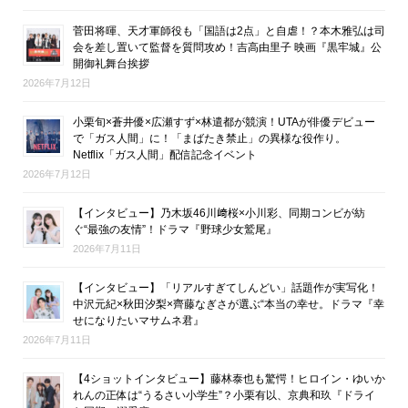
菅田将暉、天才軍師役も「国語は2点」と自虐！？本木雅弘は司
会を差し置いて監督を質問攻め！吉高由里子 映画『黒牢城』公
開御礼舞台挨拶
2026年7月12日
小栗旬×蒼井優×広瀬すず×林遣都が競演！UTAが俳優デビュー
で「ガス人間」に！「まばたき禁止」の異様な役作り。
Netflix「ガス人間」配信記念イベント
2026年7月12日
【インタビュー】乃木坂46川﨑桜×小川彩、同期コンビが紡
ぐ“最強の友情”！ドラマ『野球少女鷲尾』
2026年7月11日
【インタビュー】「リアルすぎてしんどい」話題作が実写化！
中沢元紀×秋田汐梨×齊藤なぎさが選ぶ“本当の幸せ。ドラマ『幸
せになりたいマサムネ君』
2026年7月11日
【4ショットインタビュー】藤林泰也も驚愕！ヒロイン・ゆいか
れんの正体は“うるさい小学生”？小栗有以、京典和玖『ドライ