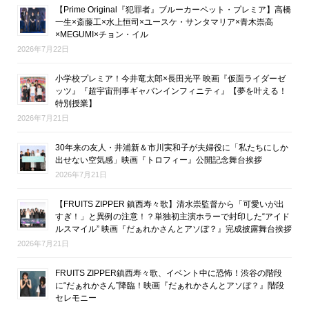
【Prime Original『犯罪者』ブルーカーペット・プレミア】高橋
一生×斎藤工×水上恒司×ユースケ・サンタマリア×青木崇高
×MEGUMI×チョン・イル
2026年7月22日
小学校プレミア！今井竜太郎×長田光平 映画『仮面ライダーゼ
ッツ』『超宇宙刑事ギャバンインフィニティ』【夢を叶える！
特別授業】
2026年7月21日
30年来の友人・井浦新＆市川実和子が夫婦役に「私たちにしか
出せない空気感」映画『トロフィー』公開記念舞台挨拶
2026年7月21日
【FRUITS ZIPPER 鎮西寿々歌】清水崇監督から「可愛いが出
すぎ！」と異例の注意！？単独初主演ホラーで封印した“アイド
ルスマイル” 映画『だぁれかさんとアソぼ？』完成披露舞台挨拶
2026年7月21日
FRUITS ZIPPER鎮西寿々歌、イベント中に恐怖！渋谷の階段
に“だぁれかさん”降臨！映画『だぁれかさんとアソぼ？』階段
セレモニー