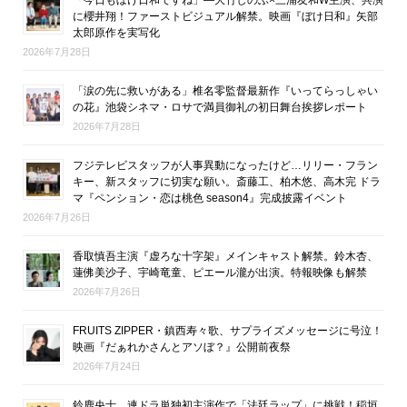
に櫻井翔！ファーストビジュアル解禁。映画『ぼけ日和』矢部
太郎原作を実写化
2026年7月28日
「涙の先に救いがある」椎名零監督最新作『いってらっしゃい
の花』池袋シネマ・ロサで満員御礼の初日舞台挨拶レポート
2026年7月28日
フジテレビスタッフが人事異動になったけど…リリー・フラン
キー、新スタッフに切実な願い。斎藤工、柏木悠、高木完 ドラ
マ『ペンション・恋は桃色 season4』完成披露イベント
2026年7月26日
香取慎吾主演『虚ろな十字架』メインキャスト解禁。鈴木杏、
蓮佛美沙子、宇崎竜童、ピエール瀧が出演。特報映像も解禁
2026年7月26日
FRUITS ZIPPER・鎮西寿々歌、サプライズメッセージに号泣！
映画『だぁれかさんとアソぼ？』公開前夜祭
2026年7月24日
鈴鹿央士、連ドラ単独初主演作で「法廷ラップ」に挑戦！稲垣