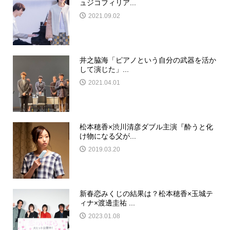
ュジコフィリア...
2021.09.02
井之脇海「ピアノという自分の武器を活か
して演じた」...
2021.04.01
松本穂香×渋川清彦ダブル主演『酔うと化
け物になる父が...
2019.03.20
新春恋みくじの結果は？松本穂香×玉城テ
ィナ×渡邊圭祐 ...
2023.01.08