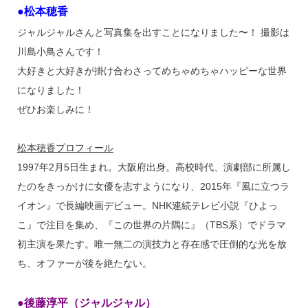
●松本穂香
ジャルジャルさんと写真集を出すことになりました〜！ 撮影は
川島小鳥さんです！
大好きと大好きが掛け合わさってめちゃめちゃハッピーな世界
になりました！
ぜひお楽しみに！
松本穂香プロフィール
1997年2月5日生まれ。大阪府出身。高校時代、演劇部に所属し
たのをきっかけに女優を志すようになり、2015年『風に立つラ
イオン』で長編映画デビュー。NHK連続テレビ小説『ひよっ
こ』で注目を集め、『この世界の片隅に』（TBS系）でドラマ
初主演を果たす。唯一無二の演技力と存在感で圧倒的な光を放
ち、オファーが後を絶たない。
●後藤淳平（ジャルジャル）