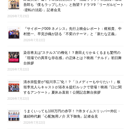
吾郎も「僕もラップしたい」と熱望？ドラマ9「リーガルビート
-逆転の法廷-」記者会見
2026年7月23日
『サイボーグ009 ネメシス』先行上映会レポート：梶裕貴、中
村悠一、早見沙織が語る「不変のテーマ」と「新たな正義」
2026年7月22日
染谷将太は“ステルス”の権化！？唐田えりか＆くるまも驚愕の
「現場での異常な存在感」の正体とは？映画『チルド』初日舞
台挨拶
2026年7月22日
清水崇監督が“稲川淳二”化！？「コメディーもやりたい！」板
垣李光人らキャストが浴衣＆提灯ルックで登場！映画『口に関
するアンケート』夏休み直前！公開記念舞台挨拶
2026年7月22日
うまくいっても100万円の赤字！？侍タイムスリッパー外伝・
連続時代劇「心配無用ノ介 天下御免」記者会見
2026年7月22日