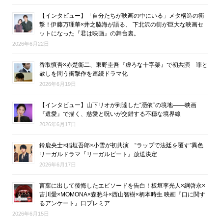
【インタビュー】「自分たちが映画の中にいる」メタ構造の衝
撃！伊藤万理華×井之脇海が語る、 下北沢の街が巨大な映画セ
ットになった『君は映画』の舞台裏。
2026年6月22日
香取慎吾×赤楚衛二、東野圭吾『虚ろな十字架』で初共演 罪と
赦しを問う衝撃作を連続ドラマ化
2026年6月19日
【インタビュー】山下リオが到達した“憑依”の境地――映画
『遺愛』で描く、慈愛と呪いが交錯する不穏な境界線
2026年6月17日
鈴鹿央士×稲垣吾郎×小雪が初共演 “ラップで法廷を覆す”異色
リーガルドラマ『リーガルビート』放送決定
2026年6月17日
言葉に出して後悔したエピソードを告白！板垣李光人×綱啓永×
吉川愛×MOMONA×森愁斗×西山智樹×柄本時生 映画『口に関す
るアンケート』口プレミア
2026年6月15日