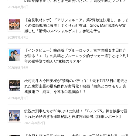
の星が降る丘で、君とまた出会いたい。』高校生限定プレミア
2026年8月8日
【会見取材レポ】『アリフォルニア』第2弾放送決定し、さっそ
くの収録現場に激震！？くりぃむ有田、Snow Man深澤らが震
撼した「驚愕のスペシャルゲスト」参戦を予告
2026年8月7日
【インタビュー】映画版『ブルーロック』富本惣昭＆木田佳介
が語る「エゴ」の共鳴とブルーロック的サッカー選手とは？約1
年の猛特訓で挑んだ“究極のリアル”
2026年8月6日
松村北斗＆今田美桜が“禁断のバディ”に！去る7月23日に逝去さ
れた東野圭吾の最高傑作が実写化！映画『白鳥とコウモリ』完
成披露で「納豆」を巡る白黒議論！？
2026年8月2日
伝説の刑事たちが50年ぶりに集結！『Gメン’75』舞台挨拶で語
られた過酷過ぎる撮影秘話と丹波哲郎伝説【詳細レポート】
2026年8月2日
「今日もぼけ日和ですね」―大竹しのぶ×三浦友和W主演、共演