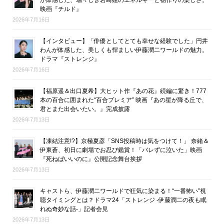
映画『チルド』
2026年7月16日
【インタビュー】「俳優としてとても幸せな経験でした」円井
わんが体感した、美しくも悍ましい伊藤潤二ワールドの魅力。
ドラマ『ストレンジ』
2026年7月16日
【福原遥＆出口夏希】大ヒット作『あの花』続編に驚き！777
本の百合に囲まれた“百合プレミア” 映画『あの星が降る丘で、
君とまた出会いたい。』完成披露
2026年7月13日
【凍結注意!?】京極夏彦「SNS投稿時は気をつけて！」 奈緒＆
伊東蒼、初日に劇場でお忍び鑑賞！「バレずに泣いた」映画
『死ねばいいのに』公開記念舞台挨拶
2026年7月13日
キャストら、伊藤潤二ワールドで狂気に染まる！“一番怖い”視
聴タイミングとは？ドラマ24「ストレンジ -伊藤潤二の夜も眠
れぬ奇妙な話-」記者会見
2026年7月13日