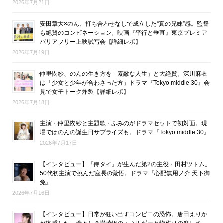
2026年7月21日
安田章大×のん、打ち合わせなしで成立した“真の兄妹”感。監督
も絶賛のコンビネーション。映画『平行と垂直』東京プレミア
バリアフリー上映試写会【詳細レポ】
2026年7月19日
仲里依紗、のんの生き方を「素敵な人生」と大絶賛。深川麻衣
は「少女と少年が合わさった方」ドラマ『Tokyo middle 30』会
見で女子トーク炸裂【詳細レポ】
2026年7月18日
主演・仲里依紗と主題歌・ふみのがドラマセットで初対面。現
場ではのんの誕生日サプライズも。ドラマ『Tokyo middle 30』
2026年7月17日
【インタビュー】『侍タイ』が生んだ第2の主役・田村ツトム。
50代初主演で挑んだ座長の覚悟。ドラマ『心配無用ノ介 天下御
免』
2026年7月16日
【インタビュー】日常が狂い出すコンビニの恐怖。唐田えりか
が体感した、瑞々しき岩崎組のエネルギーと物作りの楽しさ。