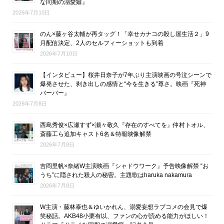
な同期の溺愛癖』
2026年7月10日
のん×藤ヶ谷太輔が再タッグ！「幸せカナコの殺し屋生活２」9
月配信決定、2人のセルフィーショットも到着
2026年7月10日
【インタビュー】桜井日奈子が7年ぶり主演映画の号泣シーンで
爆発させた、剥き出しの感情と“今を生きる”尊さ。映画『死神
バーバー』
2026年7月8日
西島秀俊×広瀬すず×瀬々敬久『存在のすべてを』仲村トオル、
斎藤工ら追加キャスト6名＆特報映像解禁
2026年7月8日
吉岡里帆×奈緒W主演映画『シャドウワーク』予告映像解禁 “お
うち”に隠された殺人の秘密。主題歌はharuka nakamura
2026年7月8日
W主演・藤林泰也＆ゆいかれん、溺愛妄想ラブコメの会見で爆
笑秘話。AKB48小栗有以、ファンの心が読める能力がほしい！