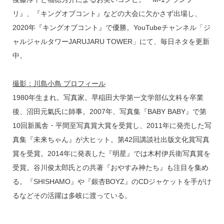
リ』、『キングオブコント』などの大会に欠かさず出場し、
2020年『キングオブコント』で優勝。YouTubeチャンネル「ジ
ャルジャルタワーJARUJARU TOWER」にて、毎日ネタを更新
中。
撮影：川島小鳥 プロフィール
1980年生まれ。写真家。早稲田大学第一文学部仏文科を卒業
後、沼田元氣氏に師事。2007年、写真集『BABY BABY』で第
10回新風舎・平間至写真賞大賞を受賞し、2011年に発売した写
真集『未来ちゃん』が大ヒット。第42回講談社出版文化賞写真
賞を受賞。2014年に発表した『明星』では木村伊兵衛写真賞を
受賞。谷川俊太郎氏との共著『おやすみ神たち』も注目を集め
る。『SHISHAMO』や『銀杏BOYZ』のCDジャケットを手がけ
るなどその活躍は多岐に渡っている。