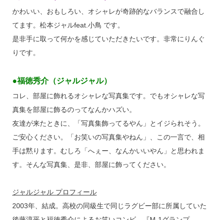
かわいい、おもしろい、オシャレが奇跡的なバランスで融合し
てます。松本ジャルfeat.小鳥 です。
是非手に取って何かを感じていただきたいです。非常にりんぐ
りです。
●福徳秀介（ジャルジャル）
コレ、部屋に飾れるオシャレな写真集です。でもオシャレな写
真集を部屋に飾るのってなんかハズい。
友達が来たときに、「写真集飾ってるやん」とイジられそう。
ご安心ください。「お笑いの写真集やねん」、この一言で、相
手は黙ります。むしろ「へぇー、なんかいいやん」と思われま
す。そんな写真集、是非、部屋に飾ってください。
ジャルジャル プロフィール
2003年、結成。高校の同級生で同じラグビー部に所属していた
後藤淳平と福徳秀介によるお笑いコンビ。『M-1グランプ