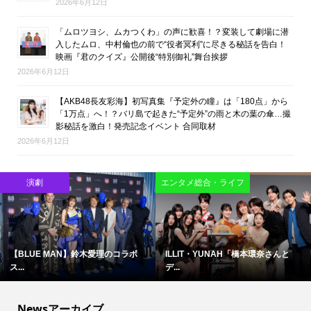
2026年6月12日
「ムロツヨシ、ムカつくわ」の声に歓喜！？変装して劇場に潜
入したムロ、中村倫也の前で“役者冥利”に尽きる秘話を告白！
映画『君のクイズ』公開後“特別御礼”舞台挨拶
2026年6月12日
【AKB48長友彩海】初写真集『予定外の瞳』は「180点」から
「1万点」へ！？バリ島で起きた“予定外”の雨と木の葉の傘…撮
影秘話を激白！発売記念イベント 合同取材
2026年6月12日
映画
映画
難しいテーマで映像化困難と言わ...
ブルース・リーの精神が息づく現...
Newsアーカイブ