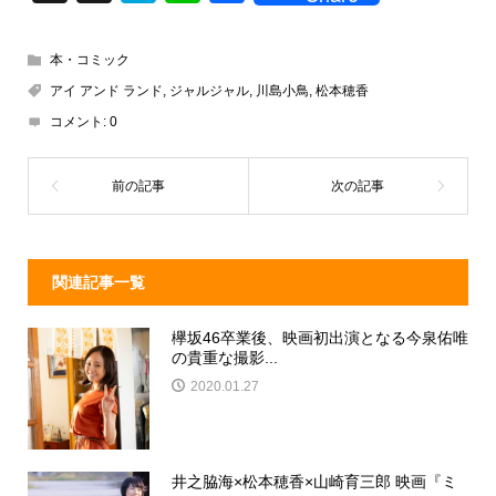
hr
at
n
a
e
e
e
c
本・コミック
a
n
e
アイ アンド ランド
,
ジャルジャル
,
川島小鳥
,
松本穂香
d
a
b
コメント:
0
s
o
o
k
関連記事一覧
欅坂46卒業後、映画初出演となる今泉佑唯
の貴重な撮影...
2020.01.27
井之脇海×松本穂香×山崎育三郎 映画『ミ