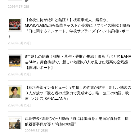
2026年7月2日
【全校生徒が絶叫と熱狂！】板垣李光人、綱啓永、
MOMONA(ME:I)ら豪華キャストが高校にサプライズ降臨！映画
『口に関するアンケート』学校サプライズイベント詳細レポー
ト
2026年6月29日
8年越しの約束！稲垣・草彅・香取が集結！映画『バナ穴 BANA
🕳ANA』舞台挨拶で、新しい地図の3人が見せた最高の空気感
【詳細レポート】
2026年6月28日
【稲垣吾郎インタビュー】8年越しの約束が結実！新しい地図の
３人が放つ「観る者の想像力で完成する」唯一無二の物語。映
画『バナ穴 BANA🕳ANA』
2026年6月25日
西島秀俊×満島ひかり 映画『時には懺悔を』場面写真解禁 探
偵殺害事件が導く“奇跡の物語”
2026年6月25日