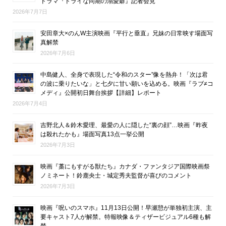
ドラマ『ドライな同期の溺愛癖』記者会見
2026年7月7日
安田章大×のんW主演映画『平行と垂直』兄妹の日常映す場面写
真解禁
2026年7月6日
中島健人、全身で表現した“令和のスター”像を熱弁！「次は君
の波に乗りたいな」と七夕に甘い願いを込める。映画『ラブ≠コ
メディ』公開初日舞台挨拶【詳細】レポート
2026年7月4日
吉野北人＆鈴木愛理、最愛の人に隠した“裏の顔”…映画『昨夜
は殺れたかも』場面写真13点一挙公開
2026年7月3日
映画『藁にもすがる獣たち』カナダ・ファンタジア国際映画祭
ノミネート！鈴鹿央士・城定秀夫監督が喜びのコメント
2026年7月3日
映画『呪いのスマホ』11月13日公開！早瀬憩が単独初主演、主
要キャスト7人が解禁。特報映像＆ティザービジュアル6種も解
禁