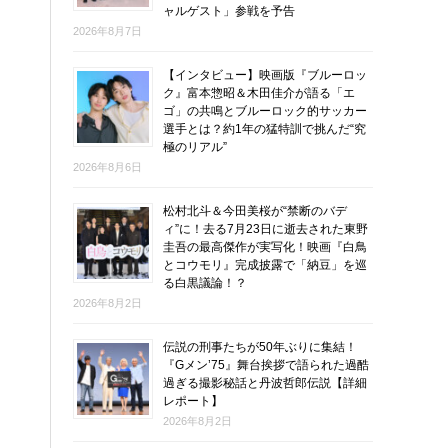
ャルゲスト」参戦を予告
2026年8月7日
【インタビュー】映画版『ブルーロッ
ク』富本惣昭＆木田佳介が語る「エ
ゴ」の共鳴とブルーロック的サッカー
選手とは？約1年の猛特訓で挑んだ“究
極のリアル”
2026年8月6日
松村北斗＆今田美桜が“禁断のバデ
ィ”に！去る7月23日に逝去された東野
圭吾の最高傑作が実写化！映画『白鳥
とコウモリ』完成披露で「納豆」を巡
る白黒議論！？
2026年8月2日
伝説の刑事たちが50年ぶりに集結！
『Gメン’75』舞台挨拶で語られた過酷
過ぎる撮影秘話と丹波哲郎伝説【詳細
レポート】
2026年8月2日