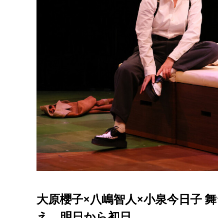
大原櫻子×八嶋智人×小泉今日子 
え、明日から初日