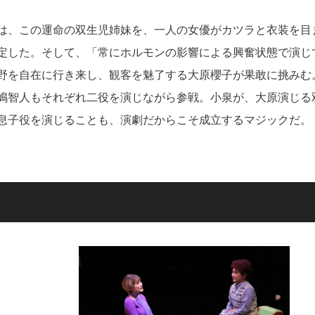
は、この運命の双生児姉妹を、一人の女優がカツラと衣装を目
定した。そして、「常にホルモンの影響による興奮状態で演じ
野を自在に行き来し、観客を魅了する大原櫻子が果敢に挑みむ
嶋智人もそれぞれ二役を演じながら参戦。小泉が、大原演じる
息子役を演じることも、演劇だからこそ成立するマジックだ。