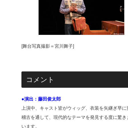
[舞台写真撮影＝宮川舞子]
コメント
●演出：藤田俊太郎
上演中、キャスト皆がウィッグ、衣装を矢継ぎ早に変
稽古を通して、現代的なテーマを発見する度に驚き
います。