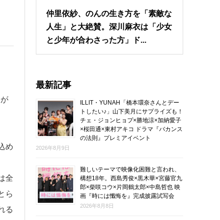
仲里依紗、のんの生き方を「素敵な
人生」と大絶賛。深川麻衣は「少女
と少年が合わさった方」ド...
最新記事
ロが
ILLIT・YUNAH「橋本環奈さんとデー
トしたい♪」山下美月にサプライズも！
チェ・ジョンヒョプ×勝地涼×加納愛子
×桜田通×東村アキコ ドラマ『バカンス
の法則』プレミアイベント
込め
2026年8月9日
難しいテーマで映像化困難と言われ、
は全
構想18年。西島秀俊×黒木華×宮藤官九
郎×柴咲コウ×片岡鶴太郎×中島哲也 映
とら
画『時には懺悔を』完成披露試写会
2026年8月8日
れる