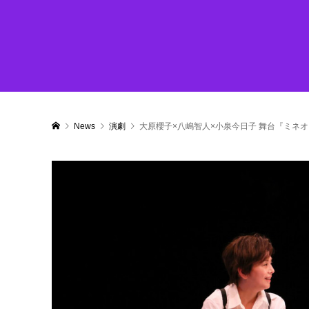
News
演劇
大原櫻子×八嶋智人×小泉今日子 舞台『ミネ