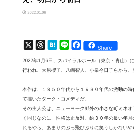
2022.01.06
X
T
H
Li
F
Share
hr
at
n
a
2022年1月6日、スパイラルホール（東京・青山
e
e
e
c
行われ、大原櫻子、八嶋智人、小泉今日子らから、
a
n
e
d
a
b
本作は、１９５０年代から１９８０年代の激動の時
s
o
て描いたダーク・コメディだ。
o
その主人公は、ニューヨーク郊外の小さな町ミネオ
k
く同じなのに、性格は正反対。約３０年の長い年月
れるやら、あまりのぶっ飛びぶりに笑うしかないや