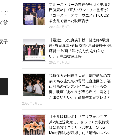
ブルース・リーの精神が息づく現場？
門脇麦×竹中直人×ワン・チイ監督が
まぐ
『ゴースト・オブ・ウエノ』FCCJ記
者会見で語った映画哲学
て欲
2026年8月8日
。
【最近知った真実】坂口健太郎×早瀬
双子
憩×堀田真由×倉田瑛茉×原田美枝子×滝
藤賢一 映画『私はあなたを知らな
い、』完成披露上映
2026年8月8日
福原遥＆細田佳央太が、劇中教師の衣
裳で高校生たちの質問に直接回答。福
山雅治のインスパイアムービーも公
開。映画『あの星が降る丘で、君とま
た出会いたい。』高校生限定プレミア
2026年8月8日
【会見取材レポ】『アリフォルニア』
第2弾放送決定し、さっそくの収録現
場に激震！？くりぃむ有田、Snow
Man深澤らが震撼した「驚愕のスペシ