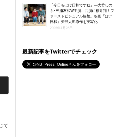
「今日もぼけ日和ですね」―大竹しの
ぶ×三浦友和W主演、共演に櫻井翔！フ
ァーストビジュアル解禁。映画『ぼけ
日和』矢部太郎原作を実写化
2026年7月28日
最新記事をTwitterでチェック
じて