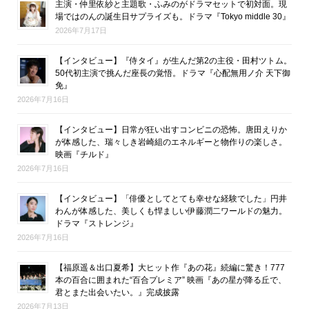
主演・仲里依紗と主題歌・ふみのがドラマセットで初対面。現
場ではのんの誕生日サプライズも。ドラマ『Tokyo middle 30』
2026年7月17日
【インタビュー】『侍タイ』が生んだ第2の主役・田村ツトム。
50代初主演で挑んだ座長の覚悟。ドラマ『心配無用ノ介 天下御
免』
2026年7月16日
【インタビュー】日常が狂い出すコンビニの恐怖。唐田えりか
が体感した、瑞々しき岩崎組のエネルギーと物作りの楽しさ。
映画『チルド』
2026年7月16日
【インタビュー】「俳優としてとても幸せな経験でした」円井
わんが体感した、美しくも悍ましい伊藤潤二ワールドの魅力。
ドラマ『ストレンジ』
2026年7月16日
【福原遥＆出口夏希】大ヒット作『あの花』続編に驚き！777
本の百合に囲まれた“百合プレミア” 映画『あの星が降る丘で、
君とまた出会いたい。』完成披露
2026年7月13日