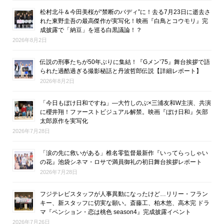
松村北斗＆今田美桜が“禁断のバディ”に！去る7月23日に逝去さ
れた東野圭吾の最高傑作が実写化！映画『白鳥とコウモリ』完
成披露で「納豆」を巡る白黒議論！？
2026年8月2日
伝説の刑事たちが50年ぶりに集結！『Gメン’75』舞台挨拶で語
られた過酷過ぎる撮影秘話と丹波哲郎伝説【詳細レポート】
2026年8月2日
「今日もぼけ日和ですね」―大竹しのぶ×三浦友和W主演、共演
に櫻井翔！ファーストビジュアル解禁。映画『ぼけ日和』矢部
太郎原作を実写化
2026年7月28日
「涙の先に救いがある」椎名零監督最新作『いってらっしゃい
の花』池袋シネマ・ロサで満員御礼の初日舞台挨拶レポート
2026年7月28日
フジテレビスタッフが人事異動になったけど…リリー・フラン
キー、新スタッフに切実な願い。斎藤工、柏木悠、高木完 ドラ
マ『ペンション・恋は桃色 season4』完成披露イベント
2026年7月26日