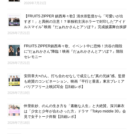
2026年7月21日
【FRUITS ZIPPER 鎮西寿々歌】清水崇監督から「可愛いが出
すぎ！」と異例の注意！？単独初主演ホラーで封印した“アイド
ルスマイル” 映画『だぁれかさんとアソぼ？』完成披露舞台挨拶
2026年7月21日
FRUITS ZIPPER鎮西寿々歌、イベント中に恐怖！渋谷の階段
に“だぁれかさん”降臨！映画『だぁれかさんとアソぼ？』階段
セレモニー
2026年7月21日
安田章大×のん、打ち合わせなしで成立した“真の兄妹”感。監督
も絶賛のコンビネーション。映画『平行と垂直』東京プレミア
バリアフリー上映試写会【詳細レポ】
2026年7月19日
仲里依紗、のんの生き方を「素敵な人生」と大絶賛。深川麻衣
は「少女と少年が合わさった方」ドラマ『Tokyo middle 30』会
見で女子トーク炸裂【詳細レポ】
2026年7月18日