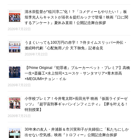
清水崇監督が“稲川淳二”化！？「コメディーもやりたい！」板
垣李光人らキャストが浴衣＆提灯ルックで登場！映画『口に関
するアンケート』夏休み直前！公開記念舞台挨拶
2026年7月22日
うまくいっても100万円の赤字！？侍タイムスリッパー外伝・
連続時代劇「心配無用ノ介 天下御免」記者会見
2026年7月22日
【Prime Original『犯罪者』ブルーカーペット・プレミア】高橋
一生×斎藤工×水上恒司×ユースケ・サンタマリア×青木崇高
×MEGUMI×チョン・イル
2026年7月22日
小学校プレミア！今井竜太郎×長田光平 映画『仮面ライダーゼ
ッツ』『超宇宙刑事ギャバンインフィニティ』【夢を叶える！
特別授業】
2026年7月21日
30年来の友人・井浦新＆市川実和子が夫婦役に「私たちにしか
出せない空気感」映画『トロフィー』公開記念舞台挨拶