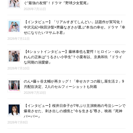
ぐ“最強の友情”！ドラマ『野球少女鷲尾』
2026年7月11日
【インタビュー】「リアルすぎてしんどい」話題作が実写化！
中沢元紀×秋田汐梨×齊藤なぎさが選ぶ“本当の幸せ。ドラマ『幸
せになりたいマサムネ君』
2026年7月11日
【4ショットインタビュー】藤林泰也も驚愕！ヒロイン・ゆいか
れんの正体は“うるさい小学生”？小栗有以、京典和玖『ドライ
な同期の溺愛癖』
2026年7月10日
のん×藤ヶ谷太輔が再タッグ！「幸せカナコの殺し屋生活２」9
月配信決定、2人のセルフィーショットも到着
2026年7月10日
【インタビュー】桜井日奈子が7年ぶり主演映画の号泣シーンで
爆発させた、剥き出しの感情と“今を生きる”尊さ。映画『死神
バーバー』
2026年7月8日