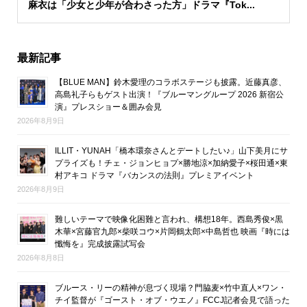
麻衣は「少女と少年が合わさった方」ドラマ『Tok...
最新記事
【BLUE MAN】鈴木愛理のコラボステージも披露。近藤真彦、
高島礼子らもゲスト出演！『ブルーマングループ 2026 新宿公
演』プレスショー＆囲み会見
2026年8月9日
ILLIT・YUNAH「橋本環奈さんとデートしたい♪」山下美月にサ
プライズも！チェ・ジョンヒョプ×勝地涼×加納愛子×桜田通×東
村アキコ ドラマ『バカンスの法則』プレミアイベント
2026年8月9日
難しいテーマで映像化困難と言われ、構想18年。西島秀俊×黒
木華×宮藤官九郎×柴咲コウ×片岡鶴太郎×中島哲也 映画『時には
懺悔を』完成披露試写会
2026年8月8日
ブルース・リーの精神が息づく現場？門脇麦×竹中直人×ワン・
チイ監督が『ゴースト・オブ・ウエノ』FCCJ記者会見で語った