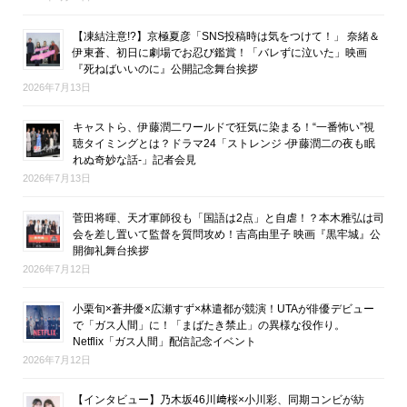
【凍結注意!?】京極夏彦「SNS投稿時は気をつけて！」 奈緒＆
伊東蒼、初日に劇場でお忍び鑑賞！「バレずに泣いた」映画
『死ねばいいのに』公開記念舞台挨拶
2026年7月13日
キャストら、伊藤潤二ワールドで狂気に染まる！“一番怖い”視
聴タイミングとは？ドラマ24「ストレンジ -伊藤潤二の夜も眠
れぬ奇妙な話-」記者会見
2026年7月13日
菅田将暉、天才軍師役も「国語は2点」と自虐！？本木雅弘は司
会を差し置いて監督を質問攻め！吉高由里子 映画『黒牢城』公
開御礼舞台挨拶
2026年7月12日
小栗旬×蒼井優×広瀬すず×林遣都が競演！UTAが俳優デビュー
で「ガス人間」に！「まばたき禁止」の異様な役作り。
Netflix「ガス人間」配信記念イベント
2026年7月12日
【インタビュー】乃木坂46川﨑桜×小川彩、同期コンビが紡