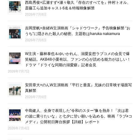
西島秀俊×広瀬すず×瀬々敬久『存在のすべてを』仲村トオル、
斎藤工ら追加キャスト6名＆特報映像解禁
2026年7月8日
吉岡里帆×奈緒W主演映画『シャドウワーク』予告映像解禁 “お
うち”に隠された殺人の秘密。主題歌はharuka nakamura
2026年7月8日
W主演・藤林泰也＆ゆいかれん、溺愛妄想ラブコメの会見で爆
笑秘話。AKB48小栗有以、ファンの心が読める能力がほしい！
ドラマ『ドライな同期の溺愛癖』記者会見
2026年7月7日
安田章大×のんW主演映画『平行と垂直』兄妹の日常映す場面写
真解禁
2026年7月6日
中島健人、全身で表現した“令和のスター”像を熱弁！「次は君
の波に乗りたいな」と七夕に甘い願いを込める。映画『ラブ≠コ
メディ』公開初日舞台挨拶【詳細】レポート
2026年7月4日