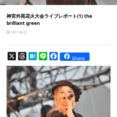
神宮外苑花火大会ライブレポート(1) the
brilliant green
2017.08.22
X
T
H
Li
F
Share
hr
at
n
a
e
e
e
c
a
n
e
d
a
b
s
o
o
k