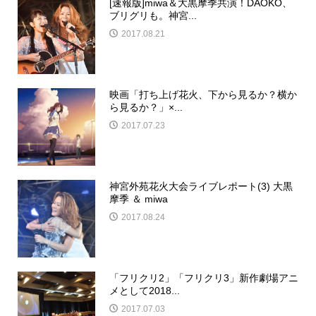
[速報版]miwa＆大黒摩季共演！DAOKO、
ブリグリも。神宮...
2017.08.21
映画「打ち上げ花火、下から見るか？横か
ら見るか？」×...
2017.07.23
神宮外苑花火大会ライブレポート(3) 大黒
摩季 ＆ miwa
2017.08.24
「フリクリ2」「フリクリ3」新作劇場アニ
メとして2018...
2017.07.03