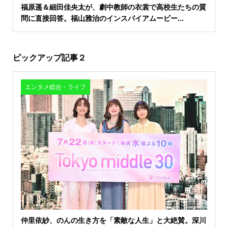
福原遥＆細田佳央太が、劇中教師の衣裳で高校生たちの質
問に直接回答。福山雅治のインスパイアムービー...
ピックアップ記事２
エンタメ総合・ライフ
仲里依紗、のんの生き方を「素敵な人生」と大絶賛。深川