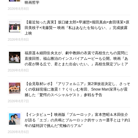
映画哲学
2026年8月8日
【最近知った真実】坂口健太郎×早瀬憩×堀田真由×倉田瑛茉×原
田美枝子×滝藤賢一 映画『私はあなたを知らない、』完成披露
上映
2026年8月8日
福原遥＆細田佳央太が、劇中教師の衣裳で高校生たちの質問に
直接回答。福山雅治のインスパイアムービーも公開。映画『あ
の星が降る丘で、君とまた出会いたい。』高校生限定プレミア
2026年8月8日
【会見取材レポ】『アリフォルニア』第2弾放送決定し、さっそ
くの収録現場に激震！？くりぃむ有田、Snow Man深澤らが震
撼した「驚愕のスペシャルゲスト」参戦を予告
2026年8月7日
【インタビュー】映画版『ブルーロック』富本惣昭＆木田佳介
が語る「エゴ」の共鳴とブルーロック的サッカー選手とは？約1
年の猛特訓で挑んだ“究極のリアル”
2026年8月6日