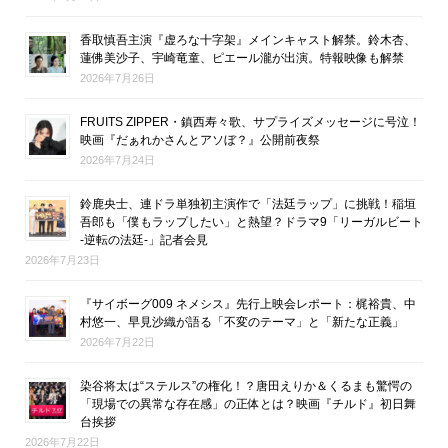
香取慎吾主演『虚ろな十字架』メインキャスト解禁。鈴木杏、
蓮佛美沙子、宇崎竜童、ピエール瀧が出演。特報映像も解禁
2026年7月26日
FRUITS ZIPPER・鎮西寿々歌、サプライズメッセージに号泣！
映画『だぁれかさんとアソぼ？』公開前夜祭
2026年7月24日
鈴鹿央士、連ドラ単独初主演作で「法廷ラップ」に挑戦！稲垣
吾郎も「僕もラップしたい」と熱望？ドラマ9「リーガルビート
-逆転の法廷-」記者会見
2026年7月23日
『サイボーグ009 ネメシス』先行上映会レポート：梶裕貴、中
村悠一、早見沙織が語る「不変のテーマ」と「新たな正義」
2026年7月22日
染谷将太は“ステルス”の権化！？唐田えりか＆くるまも驚愕の
「現場での異常な存在感」の正体とは？映画『チルド』初日舞
台挨拶
2026年7月22日