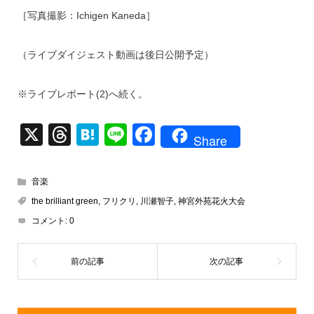
［写真撮影：Ichigen Kaneda］
（ライブダイジェスト動画は後日公開予定）
※ライブレポート(2)へ続く。
X
T
H
Li
F
Share
hr
at
n
a
e
e
e
c
音楽
a
n
e
the brilliant green
,
フリクリ
,
川瀬智子
,
神宮外苑花火大会
d
a
b
コメント:
0
s
o
o
k