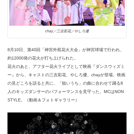
k
chay／三吉彩花／やしろ優
8月10日、第40回「神宮外苑花火大会」が神宮球場で行われ、
約12000発の花火が打ち上げられた。
花火のあと、アフター花火ライブとして映画『ダンスウィズミ
ー』から、キャストの三吉彩花、やしろ優、chayが登場。映画
の見どころを語ると共に、「狙いうち」の曲に合わせて踊る8
人のキッズダンサーのパフォーマンスを見守った。MCはNON
STYLE。（動画＆フォトギャラリー）