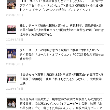
ILLIT・YUNAH「橋本環奈さんとデートしたい♪」山下美月にサ
プライズも！チェ・ジョンヒョプ×勝地涼×加納愛子×桜田通×東
村アキコ ドラマ『バカンスの法則』プレミアイベント
2026年8月9日
難しいテーマで映像化困難と言われ、構想18年。西島秀俊×黒
木華×宮藤官九郎×柴咲コウ×片岡鶴太郎×中島哲也 映画『時には
懺悔を』完成披露試写会
2026年8月8日
ブルース・リーの精神が息づく現場？門脇麦×竹中直人×ワン・
チイ監督が『ゴースト・オブ・ウエノ』FCCJ記者会見で語った
映画哲学
2026年8月8日
【最近知った真実】坂口健太郎×早瀬憩×堀田真由×倉田瑛茉×原
田美枝子×滝藤賢一 映画『私はあなたを知らない、』完成披露
上映
2026年8月8日
福原遥＆細田佳央太が、劇中教師の衣裳で高校生たちの質問に
直接回答。福山雅治のインスパイアムービーも公開。映画『あ
の星が降る丘で、君とまた出会いたい。』高校生限定プレミア