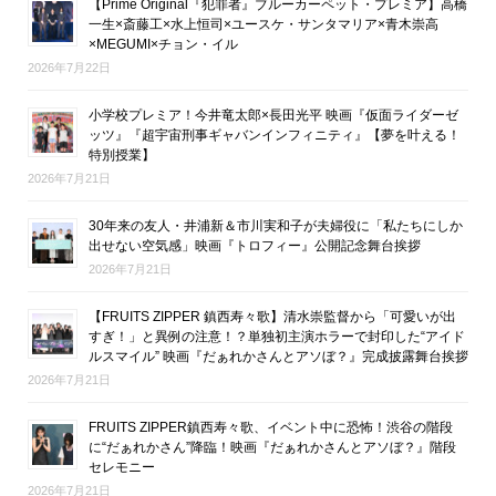
【Prime Original『犯罪者』ブルーカーペット・プレミア】高橋
一生×斎藤工×水上恒司×ユースケ・サンタマリア×青木崇高
×MEGUMI×チョン・イル
2026年7月22日
小学校プレミア！今井竜太郎×長田光平 映画『仮面ライダーゼ
ッツ』『超宇宙刑事ギャバンインフィニティ』【夢を叶える！
特別授業】
2026年7月21日
30年来の友人・井浦新＆市川実和子が夫婦役に「私たちにしか
出せない空気感」映画『トロフィー』公開記念舞台挨拶
2026年7月21日
【FRUITS ZIPPER 鎮西寿々歌】清水崇監督から「可愛いが出
すぎ！」と異例の注意！？単独初主演ホラーで封印した“アイド
ルスマイル” 映画『だぁれかさんとアソぼ？』完成披露舞台挨拶
2026年7月21日
FRUITS ZIPPER鎮西寿々歌、イベント中に恐怖！渋谷の階段
に“だぁれかさん”降臨！映画『だぁれかさんとアソぼ？』階段
セレモニー
2026年7月21日