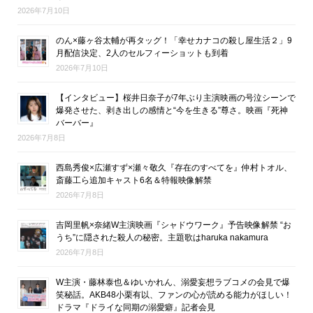
2026年7月10日
のん×藤ヶ谷太輔が再タッグ！「幸せカナコの殺し屋生活２」9
月配信決定、2人のセルフィーショットも到着
2026年7月10日
【インタビュー】桜井日奈子が7年ぶり主演映画の号泣シーンで
爆発させた、剥き出しの感情と“今を生きる”尊さ。映画『死神
バーバー』
2026年7月8日
西島秀俊×広瀬すず×瀬々敬久『存在のすべてを』仲村トオル、
斎藤工ら追加キャスト6名＆特報映像解禁
2026年7月8日
吉岡里帆×奈緒W主演映画『シャドウワーク』予告映像解禁 “お
うち”に隠された殺人の秘密。主題歌はharuka nakamura
2026年7月8日
W主演・藤林泰也＆ゆいかれん、溺愛妄想ラブコメの会見で爆
笑秘話。AKB48小栗有以、ファンの心が読める能力がほしい！
ドラマ『ドライな同期の溺愛癖』記者会見