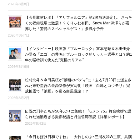
2026年8月8日
【会見取材レポ】『アリフォルニア』第2弾放送決定し、さっそ
くの収録現場に激震！？くりぃむ有田、Snow Man深澤らが震
撼した「驚愕のスペシャルゲスト」参戦を予告
2026年8月7日
【インタビュー】映画版『ブルーロック』富本惣昭＆木田佳介
が語る「エゴ」の共鳴とブルーロック的サッカー選手とは？約1
年の猛特訓で挑んだ“究極のリアル”
2026年8月6日
松村北斗＆今田美桜が“禁断のバディ”に！去る7月23日に逝去さ
れた東野圭吾の最高傑作が実写化！映画『白鳥とコウモリ』完
成披露で「納豆」を巡る白黒議論！？
2026年8月2日
伝説の刑事たちが50年ぶりに集結！『Gメン’75』舞台挨拶で語
られた過酷過ぎる撮影秘話と丹波哲郎伝説【詳細レポート】
2026年8月2日
「今日もぼけ日和ですね」―大竹しのぶ×三浦友和W主演、共演