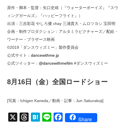
原作・脚本・監督：矢口史靖（『ウォーターボーイズ』『スウ
ィングガールズ』『ハッピーフライト』）
出演：三吉彩花 やしろ優 chay 三浦貴大・ムロツヨシ 宝田明
企画・制作プロダクション：アルタミラピクチャーズ／配給・
ワーナー・ブラザース映画
©2019「ダンスウィズミー」製作委員会
公式サイト：
dancewithme.jp
公式ツイッター：
@dancewithmefilm
#ダンスウィズミー
8月16日（金）全国ロードショー
[写真：Ichigen Kaneda／動画・記事：Jun Sakurakoji]
X
T
H
Li
F
Share
hr
at
n
a