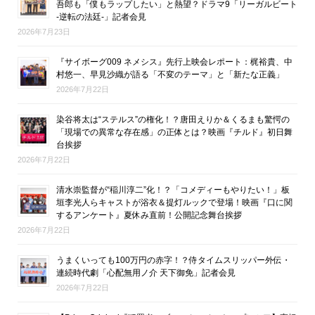
吾郎も「僕もラップしたい」と熱望？ドラマ9「リーガルビート
-逆転の法廷-」記者会見
2026年7月23日
『サイボーグ009 ネメシス』先行上映会レポート：梶裕貴、中
村悠一、早見沙織が語る「不変のテーマ」と「新たな正義」
2026年7月22日
染谷将太は“ステルス”の権化！？唐田えりか＆くるまも驚愕の
「現場での異常な存在感」の正体とは？映画『チルド』初日舞
台挨拶
2026年7月22日
清水崇監督が“稲川淳二”化！？「コメディーもやりたい！」板
垣李光人らキャストが浴衣＆提灯ルックで登場！映画『口に関
するアンケート』夏休み直前！公開記念舞台挨拶
2026年7月22日
うまくいっても100万円の赤字！？侍タイムスリッパー外伝・
連続時代劇「心配無用ノ介 天下御免」記者会見
2026年7月22日