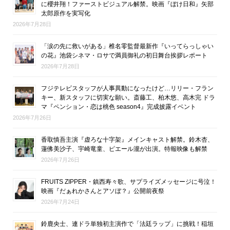
に櫻井翔！ファーストビジュアル解禁。映画『ぼけ日和』矢部
太郎原作を実写化
2026年7月28日
「涙の先に救いがある」椎名零監督最新作『いってらっしゃい
の花』池袋シネマ・ロサで満員御礼の初日舞台挨拶レポート
2026年7月28日
フジテレビスタッフが人事異動になったけど…リリー・フラン
キー、新スタッフに切実な願い。斎藤工、柏木悠、高木完 ドラ
マ『ペンション・恋は桃色 season4』完成披露イベント
2026年7月26日
香取慎吾主演『虚ろな十字架』メインキャスト解禁。鈴木杏、
蓮佛美沙子、宇崎竜童、ピエール瀧が出演。特報映像も解禁
2026年7月26日
FRUITS ZIPPER・鎮西寿々歌、サプライズメッセージに号泣！
映画『だぁれかさんとアソぼ？』公開前夜祭
2026年7月24日
鈴鹿央士、連ドラ単独初主演作で「法廷ラップ」に挑戦！稲垣