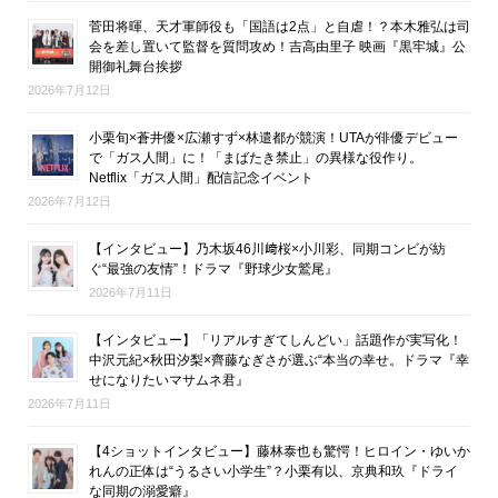
菅田将暉、天才軍師役も「国語は2点」と自虐！？本木雅弘は司
会を差し置いて監督を質問攻め！吉高由里子 映画『黒牢城』公
開御礼舞台挨拶
2026年7月12日
小栗旬×蒼井優×広瀬すず×林遣都が競演！UTAが俳優デビュー
で「ガス人間」に！「まばたき禁止」の異様な役作り。
Netflix「ガス人間」配信記念イベント
2026年7月12日
【インタビュー】乃木坂46川﨑桜×小川彩、同期コンビが紡
ぐ“最強の友情”！ドラマ『野球少女鷲尾』
2026年7月11日
【インタビュー】「リアルすぎてしんどい」話題作が実写化！
中沢元紀×秋田汐梨×齊藤なぎさが選ぶ“本当の幸せ。ドラマ『幸
せになりたいマサムネ君』
2026年7月11日
【4ショットインタビュー】藤林泰也も驚愕！ヒロイン・ゆいか
れんの正体は“うるさい小学生”？小栗有以、京典和玖『ドライ
な同期の溺愛癖』