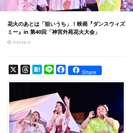
花火のあとは「狙いうち」！映画『ダンスウィズ
ミー』in 第40回「神宮外苑花火大会」
2019.08.15
X
T
H
Li
F
Share
hr
at
n
a
e
e
e
c
a
n
e
d
a
b
s
o
o