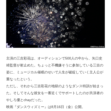
主演の三吉彩花は、オーディションで500人の中から、矢口史
靖監督が射止めた。ちょっと不機嫌そうに参加している三吉の
姿に、ミュージカル催眠のせいで人生が破綻していく主人公が
重なったという。
ただし、それから三吉彩花の地獄のようなダンス特訓が始まっ
た。そしてそんな彼女を一番近くでサポートしたのが共演者の
やしろ優とchayだった。
映画『ダンスウィズミー』は8月16日（金）公開。