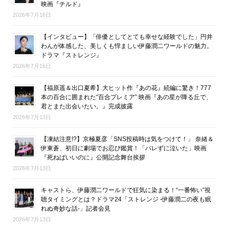
映画『チルド』
2026年7月16日
【インタビュー】「俳優としてとても幸せな経験でした」円井
わんが体感した、美しくも悍ましい伊藤潤二ワールドの魅力。
ドラマ『ストレンジ』
2026年7月16日
【福原遥＆出口夏希】大ヒット作『あの花』続編に驚き！777
本の百合に囲まれた“百合プレミア” 映画『あの星が降る丘で、
君とまた出会いたい。』完成披露
2026年7月13日
【凍結注意!?】京極夏彦「SNS投稿時は気をつけて！」 奈緒＆
伊東蒼、初日に劇場でお忍び鑑賞！「バレずに泣いた」映画
『死ねばいいのに』公開記念舞台挨拶
2026年7月13日
キャストら、伊藤潤二ワールドで狂気に染まる！“一番怖い”視
聴タイミングとは？ドラマ24「ストレンジ -伊藤潤二の夜も眠
れぬ奇妙な話-」記者会見
2026年7月13日