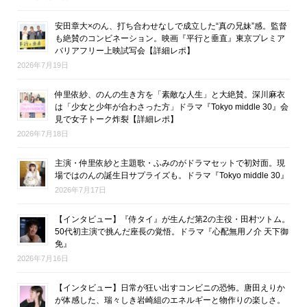
安田章大×のん、打ち合わせなしで成立した“真の兄妹”感。監督
も絶賛のコンビネーション。映画『平行と垂直』東京プレミア
バリアフリー上映試写会【詳細レポ】
2026年7月19日
仲里依紗、のんの生き方を「素敵な人生」と大絶賛。深川麻衣
は「少女と少年が合わさった方」ドラマ『Tokyo middle 30』会
見で女子トーク炸裂【詳細レポ】
2026年7月18日
主演・仲里依紗と主題歌・ふみのがドラマセットで初対面。現
場ではのんの誕生日サプライズも。ドラマ『Tokyo middle 30』
2026年7月17日
【インタビュー】『侍タイ』が生んだ第2の主役・田村ツトム。
50代初主演で挑んだ座長の覚悟。ドラマ『心配無用ノ介 天下御
免』
2026年7月16日
【インタビュー】日常が狂い出すコンビニの恐怖。唐田えりか
が体感した、瑞々しき岩崎組のエネルギーと物作りの楽しさ。