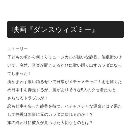
映画『ダンスウィズミー』
ストーリー
子どもの頃から何よりミュージカルが嫌いな静香。催眠術のせ
いで、突然、音楽が聞こえるたびに歌い踊り出すカラダになっ
てしまった！
所かまわず歌い踊るせいで日常がメチャメチャに！術を解くた
め日本中を奔走するが、裏がありそうな5人のクセ者たちと、
さらなるトラブルが！
恋も仕事も失った静香を待つ、ハチャメチャな運命とは？果た
して静香は無事に元のカラダに戻れるのか！？
旅の終わりに彼女が見つけた大切なものとは？