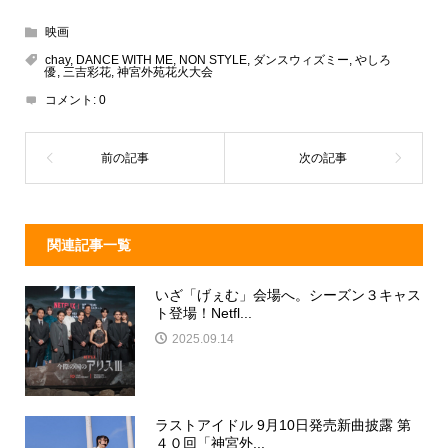
e
e
e
c
映画
a
n
e
chay
,
DANCE WITH ME
,
NON STYLE
,
ダンスウィズミー
,
やしろ
優
,
三吉彩花
,
神宮外苑花火大会
d
a
b
コメント:
0
s
o
o
k
関連記事一覧
いざ「げぇむ」会場へ。シーズン３キャス
ト登場！Netfl...
2025.09.14
ラストアイドル 9月10日発売新曲披露 第
４０回「神宮外...