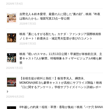
2026年7月4日
吉野北人＆鈴木愛理、最愛の人に隠した“裏の顔”…映画『昨夜
は殺れたかも』場面写真13点一挙公開
2026年7月3日
映画『藁にもすがる獣たち』カナダ・ファンタジア国際映画祭
ノミネート！鈴鹿央士・城定秀夫監督が喜びのコメント
2026年7月3日
映画『呪いのスマホ』11月13日公開！早瀬憩が単独初主演、主
要キャスト7人が解禁。特報映像＆ティザービジュアル6種も解
禁
2026年7月2日
【全校生徒が絶叫と熱狂！】板垣李光人、綱啓永、
MOMONA(ME:I)ら豪華キャストが高校にサプライズ降臨！映画
『口に関するアンケート』学校サプライズイベント詳細レポー
ト
2026年6月29日
8年越しの約束！稲垣・草彅・香取が集結！映画『バナ穴 BANA