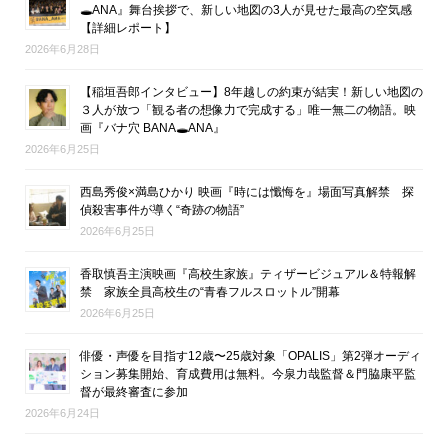
🕳ANA』舞台挨拶で、新しい地図の3人が見せた最高の空気感
【詳細レポート】
2026年6月28日
【稲垣吾郎インタビュー】8年越しの約束が結実！新しい地図の
３人が放つ「観る者の想像力で完成する」唯一無二の物語。映
画『バナ穴 BANA🕳ANA』
2026年6月25日
西島秀俊×満島ひかり 映画『時には懺悔を』場面写真解禁 探
偵殺害事件が導く“奇跡の物語”
2026年6月25日
香取慎吾主演映画『高校生家族』ティザービジュアル＆特報解
禁 家族全員高校生の“青春フルスロットル”開幕
2026年6月25日
俳優・声優を目指す12歳〜25歳対象「OPALIS」第2弾オーディ
ション募集開始、育成費用は無料。今泉力哉監督＆門脇康平監
督が最終審査に参加
2026年6月24日