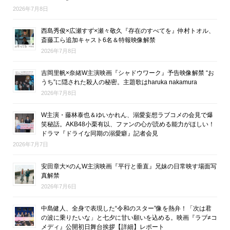
2026年7月8日
西島秀俊×広瀬すず×瀬々敬久『存在のすべてを』仲村トオル、
斎藤工ら追加キャスト6名＆特報映像解禁
2026年7月8日
吉岡里帆×奈緒W主演映画『シャドウワーク』予告映像解禁 “お
うち”に隠された殺人の秘密。主題歌はharuka nakamura
2026年7月8日
W主演・藤林泰也＆ゆいかれん、溺愛妄想ラブコメの会見で爆
笑秘話。AKB48小栗有以、ファンの心が読める能力がほしい！
ドラマ『ドライな同期の溺愛癖』記者会見
2026年7月7日
安田章大×のんW主演映画『平行と垂直』兄妹の日常映す場面写
真解禁
2026年7月6日
中島健人、全身で表現した“令和のスター”像を熱弁！「次は君
の波に乗りたいな」と七夕に甘い願いを込める。映画『ラブ≠コ
メディ』公開初日舞台挨拶【詳細】レポート