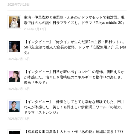
2026年7月18日
主演・仲里依紗と主題歌・ふみのがドラマセットで初対面。現
場ではのんの誕生日サプライズも。ドラマ『Tokyo middle 30』
2026年7月17日
【インタビュー】『侍タイ』が生んだ第2の主役・田村ツトム。
50代初主演で挑んだ座長の覚悟。ドラマ『心配無用ノ介 天下御
免』
2026年7月16日
【インタビュー】日常が狂い出すコンビニの恐怖。唐田えりか
が体感した、瑞々しき岩崎組のエネルギーと物作りの楽しさ。
映画『チルド』
2026年7月16日
【インタビュー】「俳優としてとても幸せな経験でした」円井
わんが体感した、美しくも悍ましい伊藤潤二ワールドの魅力。
ドラマ『ストレンジ』
2026年7月16日
【福原遥＆出口夏希】大ヒット作『あの花』続編に驚き！777