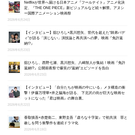
Netflixが世界へ届ける日本アニメ『フールナイト』アニメ化決
定、『THE ONE PIECE』新ビジュアルなど続々解禁。アヌシ
ー国際アニメーション映画祭
2026年6月24日
【インタビュー】舘ひろし×黒川想矢、世代を超えた“師弟バデ
ィ”が語る「演じない」演技論と再共演への夢。映画『免許返
納!?』
2026年6月23日
舘ひろし、西野七瀬、黒川想矢、八嶋智人が集結！映画『免許
返納!?』公開前夜祭で爆笑の“返納”エピソードを告白
2026年6月23日
【インタビュー】「自分たちが映画の中にいる」メタ構造の衝
撃！伊藤万理華×井之脇海が語る、 下北沢の街が巨大な映画セ
ットになった『君は映画』の舞台裏。
2026年6月22日
香取慎吾×赤楚衛二、東野圭吾『虚ろな十字架』で初共演 罪と
赦しを問う衝撃作を連続ドラマ化
2026年6月19日