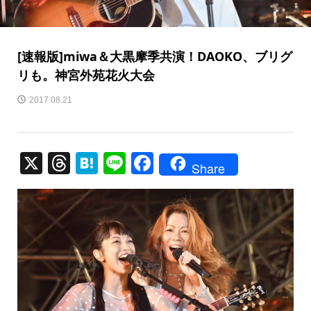
[速報版]miwa＆大黒摩季共演！DAOKO、ブリグ
リも。神宮外苑花火大会
2017.08.21
X
T
H
Li
F
Share
hr
at
n
a
e
e
e
c
a
n
e
d
a
b
s
o
o