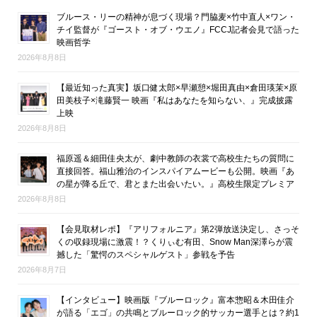
ブルース・リーの精神が息づく現場？門脇麦×竹中直人×ワン・
チイ監督が『ゴースト・オブ・ウエノ』FCCJ記者会見で語った
映画哲学
2026年8月8日
【最近知った真実】坂口健太郎×早瀬憩×堀田真由×倉田瑛茉×原
田美枝子×滝藤賢一 映画『私はあなたを知らない、』完成披露
上映
2026年8月8日
福原遥＆細田佳央太が、劇中教師の衣裳で高校生たちの質問に
直接回答。福山雅治のインスパイアムービーも公開。映画『あ
の星が降る丘で、君とまた出会いたい。』高校生限定プレミア
2026年8月8日
【会見取材レポ】『アリフォルニア』第2弾放送決定し、さっそ
くの収録現場に激震！？くりぃむ有田、Snow Man深澤らが震
撼した「驚愕のスペシャルゲスト」参戦を予告
2026年8月7日
【インタビュー】映画版『ブルーロック』富本惣昭＆木田佳介
が語る「エゴ」の共鳴とブルーロック的サッカー選手とは？約1