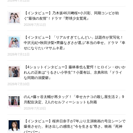
2026年7月12日
【インタビュー】乃木坂46川﨑桜×小川彩、同期コンビが紡
ぐ“最強の友情”！ドラマ『野球少女鷲尾』
2026年7月11日
【インタビュー】「リアルすぎてしんどい」話題作が実写化！
中沢元紀×秋田汐梨×齊藤なぎさが選ぶ“本当の幸せ。ドラマ『幸
せになりたいマサムネ君』
2026年7月11日
【4ショットインタビュー】藤林泰也も驚愕！ヒロイン・ゆいか
れんの正体は“うるさい小学生”？小栗有以、京典和玖『ドライ
な同期の溺愛癖』
2026年7月10日
のん×藤ヶ谷太輔が再タッグ！「幸せカナコの殺し屋生活２」9
月配信決定、2人のセルフィーショットも到着
2026年7月10日
【インタビュー】桜井日奈子が7年ぶり主演映画の号泣シーンで
爆発させた、剥き出しの感情と“今を生きる”尊さ。映画『死神
バーバー』