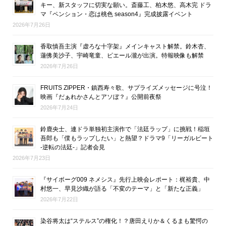
キー、新スタッフに切実な願い。斎藤工、柏木悠、高木完 ドラ
マ『ペンション・恋は桃色 season4』完成披露イベント
2026年7月26日
香取慎吾主演『虚ろな十字架』メインキャスト解禁。鈴木杏、
蓮佛美沙子、宇崎竜童、ピエール瀧が出演。特報映像も解禁
2026年7月26日
FRUITS ZIPPER・鎮西寿々歌、サプライズメッセージに号泣！
映画『だぁれかさんとアソぼ？』公開前夜祭
2026年7月24日
鈴鹿央士、連ドラ単独初主演作で「法廷ラップ」に挑戦！稲垣
吾郎も「僕もラップしたい」と熱望？ドラマ9「リーガルビート
-逆転の法廷-」記者会見
2026年7月23日
『サイボーグ009 ネメシス』先行上映会レポート：梶裕貴、中
村悠一、早見沙織が語る「不変のテーマ」と「新たな正義」
2026年7月22日
染谷将太は“ステルス”の権化！？唐田えりか＆くるまも驚愕の