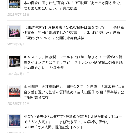
本の百合に囲まれた“百合プレミア” 映画『あの星が降る丘で、
君とまた出会いたい。』完成披露
2026年7月13日
【凍結注意!?】京極夏彦「SNS投稿時は気をつけて！」 奈緒＆
伊東蒼、初日に劇場でお忍び鑑賞！「バレずに泣いた」映画
『死ねばいいのに』公開記念舞台挨拶
2026年7月13日
キャストら、伊藤潤二ワールドで狂気に染まる！“一番怖い”視
聴タイミングとは？ドラマ24「ストレンジ -伊藤潤二の夜も眠
れぬ奇妙な話-」記者会見
2026年7月13日
菅田将暉、天才軍師役も「国語は2点」と自虐！？本木雅弘は司
会を差し置いて監督を質問攻め！吉高由里子 映画『黒牢城』公
開御礼舞台挨拶
2026年7月12日
小栗旬×蒼井優×広瀬すず×林遣都が競演！UTAが俳優デビュー
で「ガス人間」に！「まばたき禁止」の異様な役作り。
Netflix「ガス人間」配信記念イベント