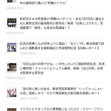
年の猛特訓で挑んだ“究極のリアル”
2026年8月6日
松村北斗＆今田美桜が“禁断のバディ”に！去る7月23日に逝去さ
れた東野圭吾の最高傑作が実写化！映画『白鳥とコウモリ』完
成披露で「納豆」を巡る白黒議論！？
2026年8月2日
伝説の刑事たちが50年ぶりに集結！『Gメン’75』舞台挨拶で語
られた過酷過ぎる撮影秘話と丹波哲郎伝説【詳細レポート】
2026年8月2日
「今日もぼけ日和ですね」―大竹しのぶ×三浦友和W主演、共演
に櫻井翔！ファーストビジュアル解禁。映画『ぼけ日和』矢部
太郎原作を実写化
2026年7月28日
「涙の先に救いがある」椎名零監督最新作『いってらっしゃい
の花』池袋シネマ・ロサで満員御礼の初日舞台挨拶レポート
2026年7月28日
フジテレビスタッフが人事異動になったけど…リリー・フラン