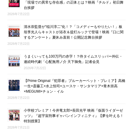
「現場での異常な存在感」の正体とは？映画『チルド』初日舞
台挨拶
2026年7月22日
清水崇監督が“稲川淳二”化！？「コメディーもやりたい！」板
垣李光人らキャストが浴衣＆提灯ルックで登場！映画『口に関
するアンケート』夏休み直前！公開記念舞台挨拶
2026年7月22日
うまくいっても100万円の赤字！？侍タイムスリッパー外伝・
連続時代劇「心配無用ノ介 天下御免」記者会見
2026年7月22日
【Prime Original『犯罪者』ブルーカーペット・プレミア】高橋
一生×斎藤工×水上恒司×ユースケ・サンタマリア×青木崇高
×MEGUMI×チョン・イル
2026年7月22日
小学校プレミア！今井竜太郎×長田光平 映画『仮面ライダーゼ
ッツ』『超宇宙刑事ギャバンインフィニティ』【夢を叶える！
特別授業】
2026年7月21日