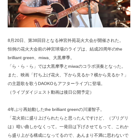
k
8月20日、第38回目となる神宮外苑花火大会が開催された。
恒例の花火大会前の神宮球場のライブは、結成20周年のthe
brilliant green、miwa、大黒摩季。
「ら・ら・ら」では大黒摩季とmiwaのコラボ演奏となった。
また、映画「打ち上げ花火、下から見るか？横から見るか？」
の主題歌を歌うDAOKOもアフターライブに登場。
（ライブダイジェスト動画は後日公開予定）
4年ぶり再始動したthe brilliant greenの川瀬智子。
「花火前に盛り上げられたらと思ったんですけど、（ブリグリ
は）暗い曲しかなくって。一発目は下げさせてもって、これか
ら盛り上がる構成になってるので、あんまり不満に思わないで