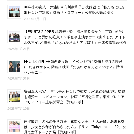
30年来の友人・井浦新＆市川実和子が夫婦役に「私たちにしか
出せない空気感」映画『トロフィー』公開記念舞台挨拶
2026年7月21日
【FRUITS ZIPPER 鎮西寿々歌】清水崇監督から「可愛いが出
すぎ！」と異例の注意！？単独初主演ホラーで封印した“アイド
ルスマイル” 映画『だぁれかさんとアソぼ？』完成披露舞台挨拶
2026年7月21日
FRUITS ZIPPER鎮西寿々歌、イベント中に恐怖！渋谷の階段
に“だぁれかさん”降臨！映画『だぁれかさんとアソぼ？』階段
セレモニー
2026年7月21日
安田章大×のん、打ち合わせなしで成立した“真の兄妹”感。監督
も絶賛のコンビネーション。映画『平行と垂直』東京プレミア
バリアフリー上映試写会【詳細レポ】
2026年7月19日
仲里依紗、のんの生き方を「素敵な人生」と大絶賛。深川麻衣
は「少女と少年が合わさった方」ドラマ『Tokyo middle 30』会
見で女子トーク炸裂【詳細レポ】