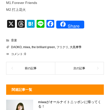
M1.Forever Friends
M2.打上花火
X
T
H
Li
F
Share
hr
at
n
a
e
e
e
c
音楽
a
n
e
DAOKO
,
miwa
,
the brilliant green
,
フリクリ
,
大黒摩季
d
a
b
コメント:
0
s
o
o
k
関連記事一覧
miwaがオールナイトニッポンに帰ってく
る！