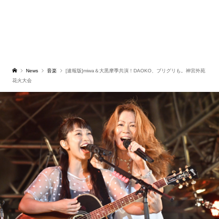
News
音楽
[速報版]miwa＆大黒摩季共演！DAOKO、ブリグリも。神宮外苑
花火大会