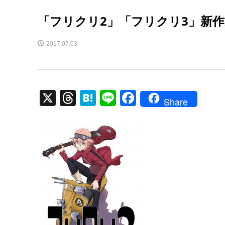
「フリクリ2」「フリクリ3」新作
2017.07.03
X
T
H
Li
F
Share
hr
at
n
a
e
e
e
c
a
n
e
d
a
b
s
o
o
k