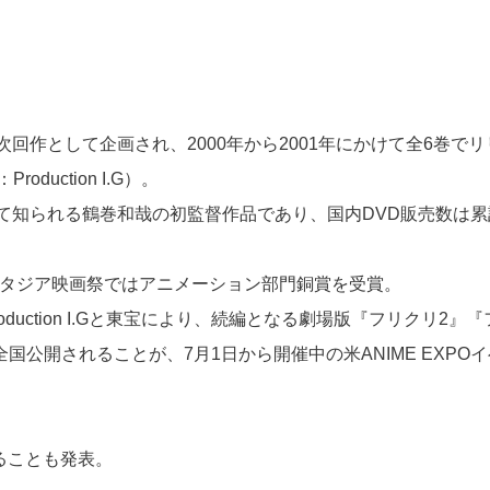
作として企画され、2000年から2001年にかけて全6巻でリ
uction I.G）。
て知られる鶴巻和哉の初監督作品であり、国内DVD販売数は累
ンタジア映画祭ではアニメーション部門銅賞を受賞。
oduction I.Gと東宝により、続編となる劇場版『フリクリ2』
国公開されることが、7月1日から開催中の米ANIME EXPOイ
することも発表。