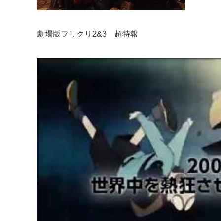
劇場版フリクリ2&3 超特報