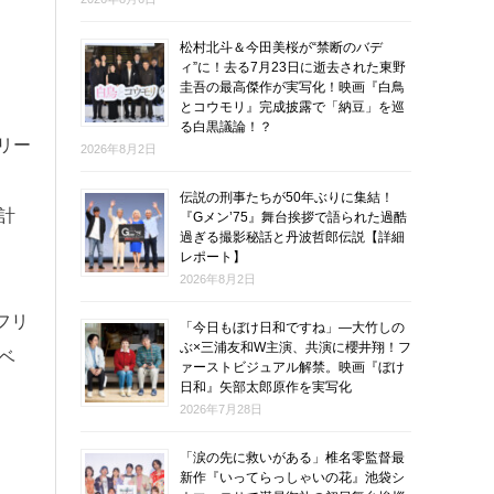
松村北斗＆今田美桜が“禁断のバデ
ィ”に！去る7月23日に逝去された東野
圭吾の最高傑作が実写化！映画『白鳥
とコウモリ』完成披露で「納豆」を巡
る白黒議論！？
リー
2026年8月2日
伝説の刑事たちが50年ぶりに集結！
計
『Gメン’75』舞台挨拶で語られた過酷
過ぎる撮影秘話と丹波哲郎伝説【詳細
レポート】
2026年8月2日
『フリ
「今日もぼけ日和ですね」―大竹しの
ぶ×三浦友和W主演、共演に櫻井翔！フ
ベ
ァーストビジュアル解禁。映画『ぼけ
日和』矢部太郎原作を実写化
2026年7月28日
「涙の先に救いがある」椎名零監督最
新作『いってらっしゃいの花』池袋シ