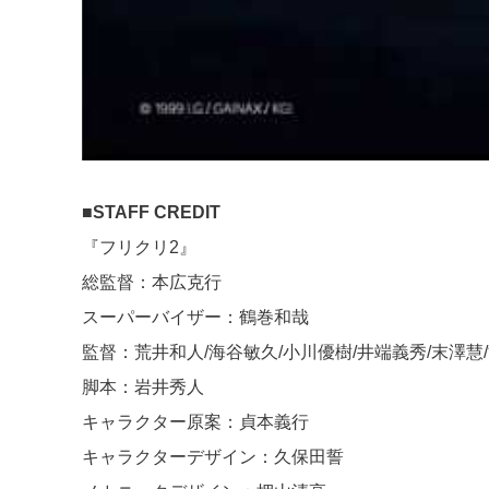
■STAFF CREDIT
『フリクリ2』
総監督：本広克行
スーパーバイザー：鶴巻和哉
監督：荒井和人/海谷敏久/小川優樹/井端義秀/末澤慧
脚本：岩井秀人
キャラクター原案：貞本義行
キャラクターデザイン：久保田誓