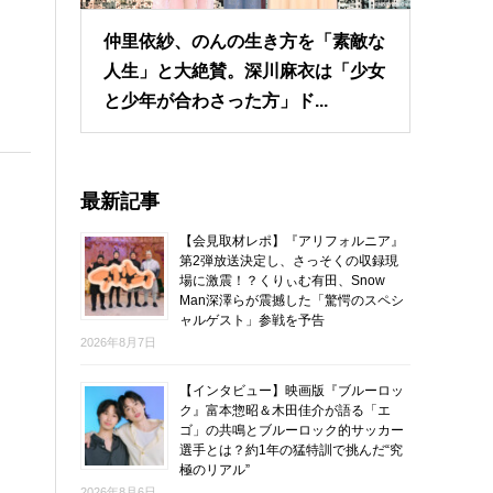
仲里依紗、のんの生き方を「素敵な
人生」と大絶賛。深川麻衣は「少女
と少年が合わさった方」ド...
最新記事
【会見取材レポ】『アリフォルニア』
第2弾放送決定し、さっそくの収録現
場に激震！？くりぃむ有田、Snow
Man深澤らが震撼した「驚愕のスペシ
ャルゲスト」参戦を予告
2026年8月7日
【インタビュー】映画版『ブルーロッ
ク』富本惣昭＆木田佳介が語る「エ
ゴ」の共鳴とブルーロック的サッカー
選手とは？約1年の猛特訓で挑んだ“究
極のリアル”
2026年8月6日