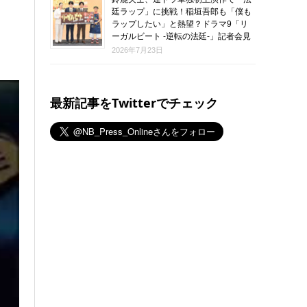
廷ラップ」に挑戦！稲垣吾郎も「僕も
ラップしたい」と熱望？ドラマ9「リ
ーガルビート -逆転の法廷-」記者会見
2026年7月23日
最新記事をTwitterでチェック