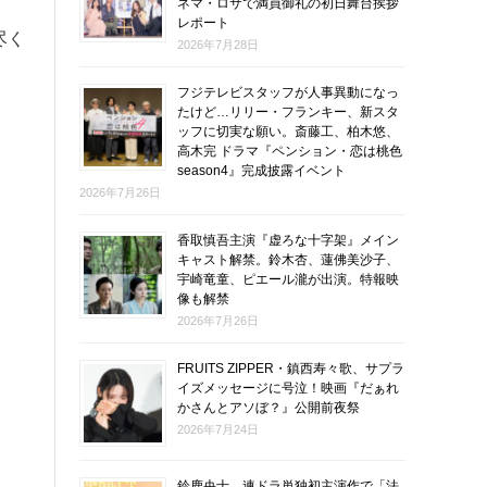
ネマ・ロサで満員御礼の初日舞台挨拶
レポート
尽く
2026年7月28日
フジテレビスタッフが人事異動になっ
たけど…リリー・フランキー、新スタ
ッフに切実な願い。斎藤工、柏木悠、
高木完 ドラマ『ペンション・恋は桃色
season4』完成披露イベント
2026年7月26日
香取慎吾主演『虚ろな十字架』メイン
キャスト解禁。鈴木杏、蓮佛美沙子、
宇崎竜童、ピエール瀧が出演。特報映
像も解禁
2026年7月26日
FRUITS ZIPPER・鎮西寿々歌、サプラ
イズメッセージに号泣！映画『だぁれ
かさんとアソぼ？』公開前夜祭
2026年7月24日
鈴鹿央士、連ドラ単独初主演作で「法