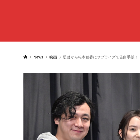
News
映画
監督から松本穂香にサプライズで告白手紙！