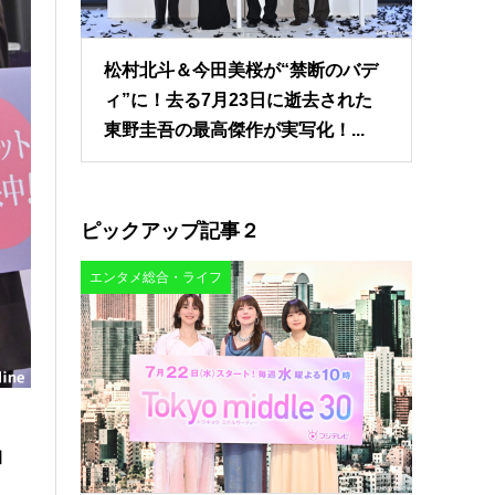
松村北斗＆今田美桜が“禁断のバデ
ィ”に！去る7月23日に逝去された
東野圭吾の最高傑作が実写化！...
ピックアップ記事２
エンタメ総合・ライフ
』