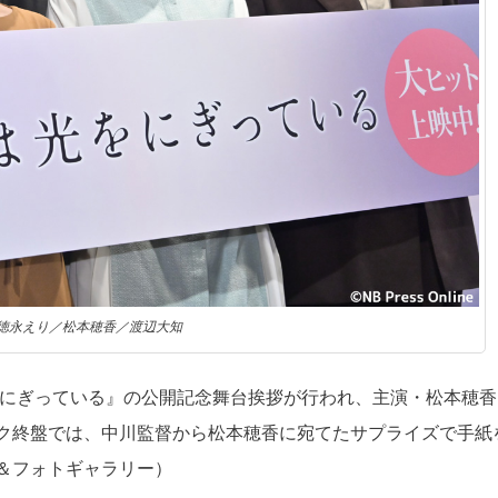
徳永えり／松本穂香／渡辺大知
をにぎっている』の公開記念舞台挨拶が行われ、主演・松本穂香
ク終盤では、中川監督から松本穂香に宛てたサプライズで手紙
＆フォトギャラリー）