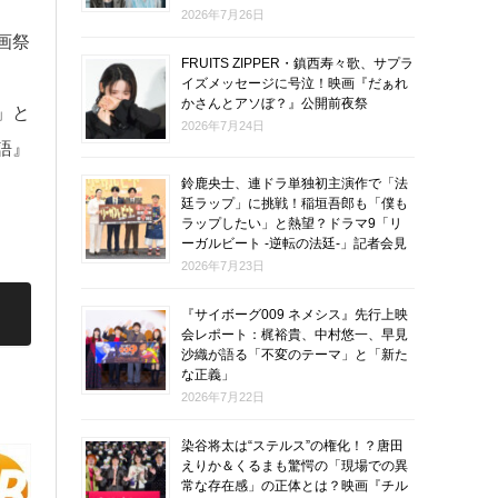
2026年7月26日
画祭
FRUITS ZIPPER・鎮西寿々歌、サプラ
イズメッセージに号泣！映画『だぁれ
かさんとアソぼ？』公開前夜祭
」と
2026年7月24日
語』
鈴鹿央士、連ドラ単独初主演作で「法
廷ラップ」に挑戦！稲垣吾郎も「僕も
ラップしたい」と熱望？ドラマ9「リ
ーガルビート -逆転の法廷-」記者会見
2026年7月23日
『サイボーグ009 ネメシス』先行上映
会レポート：梶裕貴、中村悠一、早見
沙織が語る「不変のテーマ」と「新た
な正義」
2026年7月22日
染谷将太は“ステルス”の権化！？唐田
えりか＆くるまも驚愕の「現場での異
常な存在感」の正体とは？映画『チル