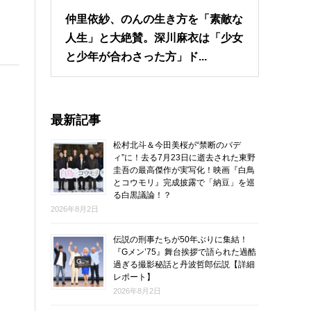
仲里依紗、のんの生き方を「素敵な
人生」と大絶賛。深川麻衣は「少女
と少年が合わさった方」ド...
最新記事
松村北斗＆今田美桜が“禁断のバデ
ィ”に！去る7月23日に逝去された東野
圭吾の最高傑作が実写化！映画『白鳥
とコウモリ』完成披露で「納豆」を巡
る白黒議論！？
2026年8月2日
伝説の刑事たちが50年ぶりに集結！
『Gメン’75』舞台挨拶で語られた過酷
過ぎる撮影秘話と丹波哲郎伝説【詳細
レポート】
2026年8月2日