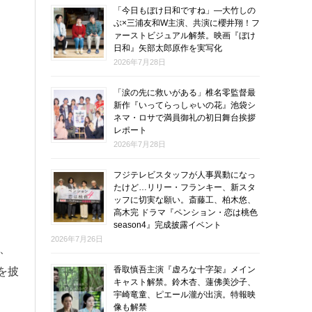
「今日もぼけ日和ですね」―大竹しの
ぶ×三浦友和W主演、共演に櫻井翔！フ
ァーストビジュアル解禁。映画『ぼけ
日和』矢部太郎原作を実写化
2026年7月28日
「涙の先に救いがある」椎名零監督最
新作『いってらっしゃいの花』池袋シ
ネマ・ロサで満員御礼の初日舞台挨拶
レポート
2026年7月28日
フジテレビスタッフが人事異動になっ
たけど…リリー・フランキー、新スタ
ッフに切実な願い。斎藤工、柏木悠、
高木完 ドラマ『ペンション・恋は桃色
season4』完成披露イベント
2026年7月26日
、
香取慎吾主演『虚ろな十字架』メイン
を披
キャスト解禁。鈴木杏、蓮佛美沙子、
宇崎竜童、ピエール瀧が出演。特報映
像も解禁