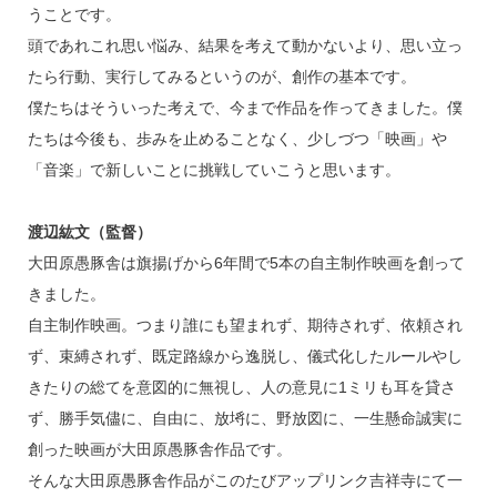
うことです。
頭であれこれ思い悩み、結果を考えて動かないより、思い立っ
たら行動、実行してみるというのが、創作の基本です。
僕たちはそういった考えで、今まで作品を作ってきました。僕
たちは今後も、歩みを止めることなく、少しづつ「映画」や
「音楽」で新しいことに挑戦していこうと思います。
渡辺紘文（監督）
大田原愚豚舎は旗揚げから6年間で5本の自主制作映画を創って
きました。
自主制作映画。つまり誰にも望まれず、期待されず、依頼され
ず、束縛されず、既定路線から逸脱し、儀式化したルールやし
きたりの総てを意図的に無視し、人の意見に1ミリも耳を貸さ
ず、勝手気儘に、自由に、放埓に、野放図に、一生懸命誠実に
創った映画が大田原愚豚舎作品です。
そんな大田原愚豚舎作品がこのたびアップリンク吉祥寺にて一