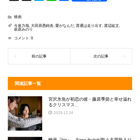
hr
at
n
a
e
e
e
c
映画
a
n
e
今泉力哉
,
大田原愚鈍舎
,
愛がなんだ
,
普通は走り出す
,
渡辺紘文
,
萩原みのり
d
a
b
コメント:
0
s
o
o
k
関連記事一覧
宮沢氷魚が初恋の彼・藤原季節と幸せ溢れ
るクリスマス...
2019.12.24
映画『his』、Sano ibukiが歌う主題歌入り