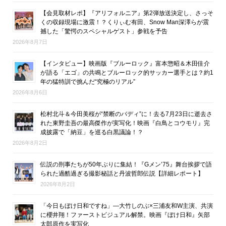
【会見取材レポ】『アリフォルニア』第2弾放送決定し、さっそ
くの収録現場に激震！？くりぃむ有田、Snow Man深澤らが震
撼した「驚愕のスペシャルゲスト」参戦を予告
2026年8月7日
【インタビュー】映画版『ブルーロック』富本惣昭＆木田佳介
が語る「エゴ」の共鳴とブルーロック的サッカー選手とは？約1
年の猛特訓で挑んだ“究極のリアル”
2026年8月6日
松村北斗＆今田美桜が“禁断のバディ”に！去る7月23日に逝去さ
れた東野圭吾の最高傑作が実写化！映画『白鳥とコウモリ』完
成披露で「納豆」を巡る白黒議論！？
2026年8月2日
伝説の刑事たちが50年ぶりに集結！『Gメン’75』舞台挨拶で語
られた過酷過ぎる撮影秘話と丹波哲郎伝説【詳細レポート】
2026年8月2日
「今日もぼけ日和ですね」―大竹しのぶ×三浦友和W主演、共演
に櫻井翔！ファーストビジュアル解禁。映画『ぼけ日和』矢部
太郎原作を実写化