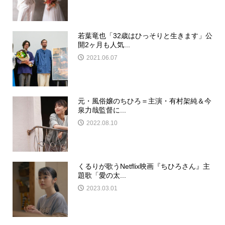
若葉竜也「32歳はひっそりと生きます」公
開2ヶ月も人気...
2021.06.07
元・風俗嬢のちひろ＝主演・有村架純＆今
泉力哉監督に...
2022.08.10
くるりが歌うNetflix映画『ちひろさん』主
題歌「愛の太...
2023.03.01