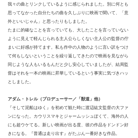
我々の曲とリンクしているように感じられました。別に何とも
思ってなかった自分たちの曲を久しぶりに映画で聞いて、「意
外といいじゃん」と思ったりもしました。
たまに的確なことを言っていても、大したことを言っていない
ように見えて軽んじられる主人公らしくない主人公の監督の佇
まいに好感が持てます。私も作中の人物のように言い訳をつけ
て何もしないということを繰り返してきたので映画を見ながら
同じような人もいるもんだと少し安心していましたが、結局監
督はそれを一本の映画に昇華しているという事実に気づきハッ
としました。
アダム・トレル（プロデューサー／「獣道」他）
『そして泥船はゆく』を初めて観た時に渡辺紘文監督の大ファ
ンになった。カウリスマキとジャームッシュぽくて、海外の人
にも超ウケてる。新しい映画が出る度、彼の作品をドンドン好
きになる。『普通は走り出す』がたぶん一番好きな作品。