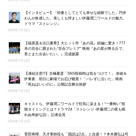
【インタビュー】「俳優としてとても幸せな経験でした」円井
わんが体感した、美しくも悍ましい伊藤潤二ワールドの魅力。
ドラマ『ストレンジ』
2026年7月16日
【福原遥＆出口夏希】大ヒット作『あの花』続編に驚き！777
本の百合に囲まれた“百合プレミア” 映画『あの星が降る丘で、
君とまた出会いたい。』完成披露
2026年7月13日
【凍結注意!?】京極夏彦「SNS投稿時は気をつけて！」 奈緒＆
伊東蒼、初日に劇場でお忍び鑑賞！「バレずに泣いた」映画
『死ねばいいのに』公開記念舞台挨拶
2026年7月13日
キャストら、伊藤潤二ワールドで狂気に染まる！“一番怖い”視
聴タイミングとは？ドラマ24「ストレンジ -伊藤潤二の夜も眠
れぬ奇妙な話-」記者会見
2026年7月13日
菅田将暉、天才軍師役も「国語は2点」と自虐！？本木雅弘は司