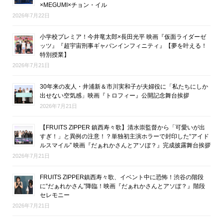
×MEGUMI×チョン・イル
2026年7月22日
小学校プレミア！今井竜太郎×長田光平 映画『仮面ライダーゼ
ッツ』『超宇宙刑事ギャバンインフィニティ』【夢を叶える！
特別授業】
2026年7月21日
30年来の友人・井浦新＆市川実和子が夫婦役に「私たちにしか
出せない空気感」映画『トロフィー』公開記念舞台挨拶
2026年7月21日
【FRUITS ZIPPER 鎮西寿々歌】清水崇監督から「可愛いが出
すぎ！」と異例の注意！？単独初主演ホラーで封印した“アイド
ルスマイル” 映画『だぁれかさんとアソぼ？』完成披露舞台挨拶
2026年7月21日
FRUITS ZIPPER鎮西寿々歌、イベント中に恐怖！渋谷の階段
に“だぁれかさん”降臨！映画『だぁれかさんとアソぼ？』階段
セレモニー
2026年7月21日