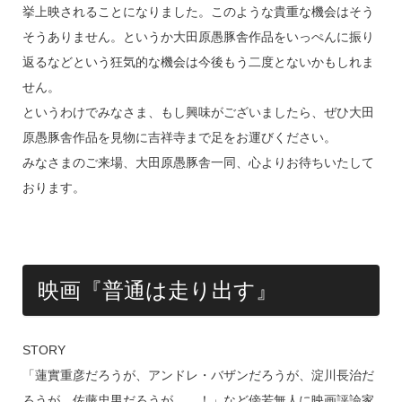
挙上映されることになりました。このような貴重な機会はそう
そうありません。というか大田原愚豚舎作品をいっぺんに振り
返るなどという狂気的な機会は今後もう二度とないかもしれま
せん。
というわけでみなさま、もし興味がございましたら、ぜひ大田
原愚豚舎作品を見物に吉祥寺まで足をお運びください。
みなさまのご来場、大田原愚豚舎一同、心よりお待ちいたして
おります。
映画『普通は走り出す』
STORY
「蓮實重彦だろうが、アンドレ・バザンだろうが、淀川長治だ
ろうが、佐藤忠男だろうが……！」など傍若無人に映画評論家