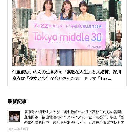
仲里依紗、のんの生き方を「素敵な人生」と大絶賛。深川
麻衣は「少女と少年が合わさった方」ドラマ『Tok...
最新記事
福原遥＆細田佳央太が、劇中教師の衣裳で高校生たちの質問に
直接回答。福山雅治のインスパイアムービーも公開。映画『あ
の星が降る丘で、君とまた出会いたい。』高校生限定プレミア
2026年8月8日