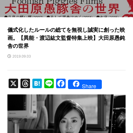
儀式化したルールの総てを無視し誠実に創った映
画。【異能・渡辺紘文監督特集上映】大田原愚鈍
舎の世界
2019.09.03
X
T
H
Li
F
Share
hr
at
n
a
e
e
e
c
a
n
e
d
a
b
s
o