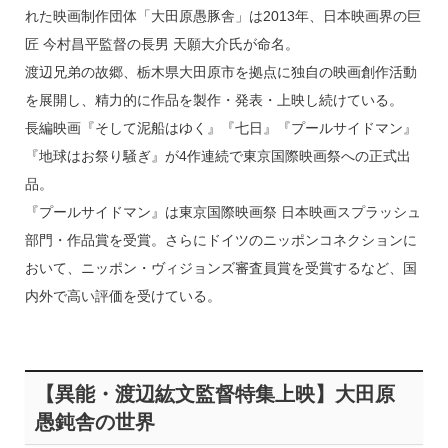
れた映画制作団体「大田原愚豚舎」は2013年、日本映画界の巨
匠 今村昌平監督の長男 天願大介氏が命名。
渡辺兄弟の故郷、栃木県大田原市を拠点に独自の映画創作活動
を展開し、精力的に作品を製作・発表・上映し続けている。
長編映画『そして泥船はゆく』『七日』『プールサイドマン』
『地球はお祭り騒ぎ』が4作連続で東京国際映画祭への正式出
品。
『プールサイドマン』は東京国際映画祭 日本映画スプラッシュ
部門・作品賞を受賞。さらにドイツのニッポンコネクションに
おいて、ニッポン・ヴィジョンズ審査員賞を受賞するなど、国
内外で高い評価を受けている。
【異能・渡辺紘文監督特集上映】大田原
愚鈍舎の世界