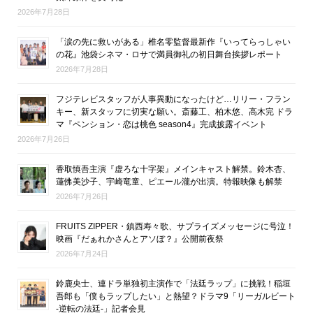
2026年7月28日
「涙の先に救いがある」椎名零監督最新作『いってらっしゃい
の花』池袋シネマ・ロサで満員御礼の初日舞台挨拶レポート
2026年7月28日
フジテレビスタッフが人事異動になったけど…リリー・フラン
キー、新スタッフに切実な願い。斎藤工、柏木悠、高木完 ドラ
マ『ペンション・恋は桃色 season4』完成披露イベント
2026年7月26日
香取慎吾主演『虚ろな十字架』メインキャスト解禁。鈴木杏、
蓮佛美沙子、宇崎竜童、ピエール瀧が出演。特報映像も解禁
2026年7月26日
FRUITS ZIPPER・鎮西寿々歌、サプライズメッセージに号泣！
映画『だぁれかさんとアソぼ？』公開前夜祭
2026年7月24日
鈴鹿央士、連ドラ単独初主演作で「法廷ラップ」に挑戦！稲垣
吾郎も「僕もラップしたい」と熱望？ドラマ9「リーガルビート
-逆転の法廷-」記者会見