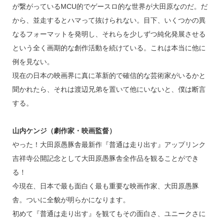
が繋がっているMCU的でゲースロ的な世界が大田原なのだ。だ
から、並走するとハマって抜けられない。目下、いくつかの異
なるフォーマットを発明し、それらを少しずつ純化発展させる
という全く画期的な創作活動を続けている。これは本当に他に
例を見ない。
現在の日本の映画界に真に革新的で確信的な芸術家がいるかと
聞かれたら、それは渡辺兄弟を置いて他にいないと、僕は断言
する。
山内ケンジ（劇作家・映画監督）
やった！大田原愚豚舎最新作『普通は走り出す』アップリンク
吉祥寺公開記念として大田原愚豚舎全作品を観ることができ
る！
今現在、日本で最も面白く最も重要な映画作家、大田原愚豚
舎。ついに全貌が明らかになります。
初めて『普通は走り出す』を観てもその面白さ、ユニークさに