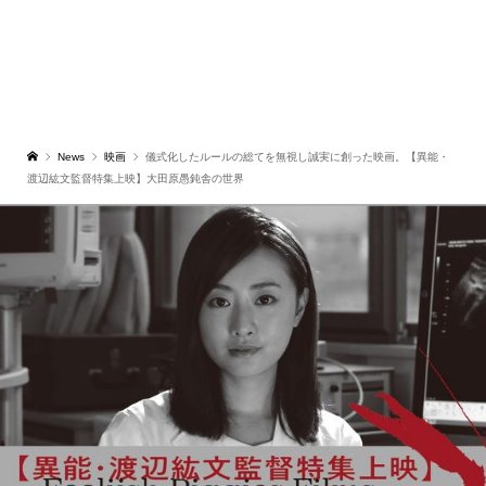
News
映画
儀式化したルールの総てを無視し誠実に創った映画。【異能・
渡辺紘文監督特集上映】大田原愚鈍舎の世界