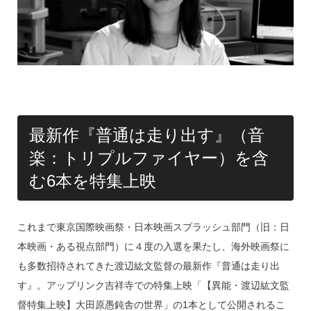
o
k
最新作『普通は走り出す』（音
楽：トリプルファイヤー）を含
む6本を特集上映
これまで東京国際映画祭・日本映画スプラッシュ部門（旧：日
本映画・ある視点部門）に４度の入選を果たし、海外映画祭に
も多数招待されてきた渡辺紘文監督の最新作『普通は走り出
す』。アップリンク吉祥寺での特集上映「【異能・渡辺紘文監
督特集上映】大田原愚鈍舎の世界」の1本として公開されるこ