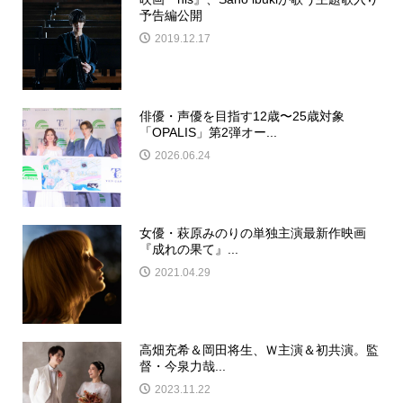
予告編公開
2019.12.17
俳優・声優を目指す12歳〜25歳対象
「OPALIS」第2弾オー...
2026.06.24
女優・萩原みのりの単独主演最新作映画
『成れの果て』...
2021.04.29
高畑充希＆岡田将生、Ｗ主演＆初共演。監
督・今泉力哉...
2023.11.22