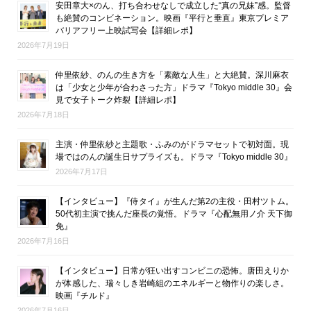
安田章大×のん、打ち合わせなしで成立した“真の兄妹”感。監督
も絶賛のコンビネーション。映画『平行と垂直』東京プレミア
バリアフリー上映試写会【詳細レポ】
2026年7月19日
仲里依紗、のんの生き方を「素敵な人生」と大絶賛。深川麻衣
は「少女と少年が合わさった方」ドラマ『Tokyo middle 30』会
見で女子トーク炸裂【詳細レポ】
2026年7月18日
主演・仲里依紗と主題歌・ふみのがドラマセットで初対面。現
場ではのんの誕生日サプライズも。ドラマ『Tokyo middle 30』
2026年7月17日
【インタビュー】『侍タイ』が生んだ第2の主役・田村ツトム。
50代初主演で挑んだ座長の覚悟。ドラマ『心配無用ノ介 天下御
免』
2026年7月16日
【インタビュー】日常が狂い出すコンビニの恐怖。唐田えりか
が体感した、瑞々しき岩崎組のエネルギーと物作りの楽しさ。
映画『チルド』
2026年7月16日