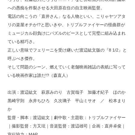
への愚痴を炸裂させる大田原在住の自主映画監督。
電話の向こうの「直井さん」なる人物といい、こりゃヤツアタ
リの楽屋オチか!?と思いきや、トリプルファイヤーの怪曲群が
ミュージカル顔負けにパズルのピースとして完璧に組み込まれ
ている精巧さ。
正しい意味でフェリーニを受け継いだ渡辺紘文版の『8 1/2』と
呼ぶべき傑作。
そして問題のシーン、燃えていく老舗映画雑誌の表紙に写って
いる映画作家は誰だ!?（森直人）
出演：渡辺紘文 萩原みのり 古賀哉子 加藤才紀子 ほのか
黒崎宇則 永井ちひろ 久次璃子 平山ミサオ ／ 松本まり
か
監督・脚本：渡辺紘文｜劇中歌・主題歌：トリプルファイヤー
｜撮影監督：方又玹｜音楽監督：渡辺雄司｜企画：直井卓俊｜
宣伝協力：MAP