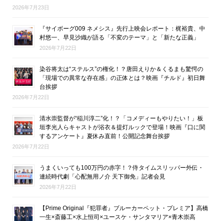
2026年7月23日
『サイボーグ009 ネメシス』先行上映会レポート：梶裕貴、中
村悠一、早見沙織が語る「不変のテーマ」と「新たな正義」
2026年7月22日
染谷将太は“ステルス”の権化！？唐田えりか＆くるまも驚愕の
「現場での異常な存在感」の正体とは？映画『チルド』初日舞
台挨拶
2026年7月22日
清水崇監督が“稲川淳二”化！？「コメディーもやりたい！」板
垣李光人らキャストが浴衣＆提灯ルックで登場！映画『口に関
するアンケート』夏休み直前！公開記念舞台挨拶
2026年7月22日
うまくいっても100万円の赤字！？侍タイムスリッパー外伝・
連続時代劇「心配無用ノ介 天下御免」記者会見
2026年7月22日
【Prime Original『犯罪者』ブルーカーペット・プレミア】高橋
一生×斎藤工×水上恒司×ユースケ・サンタマリア×青木崇高