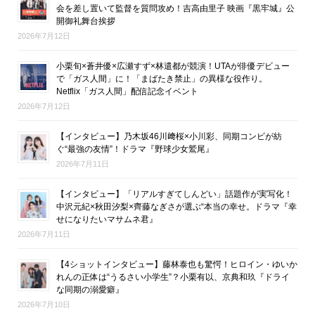
会を差し置いて監督を質問攻め！吉高由里子 映画『黒牢城』公
開御礼舞台挨拶
2026年7月12日
小栗旬×蒼井優×広瀬すず×林遣都が競演！UTAが俳優デビュー
で「ガス人間」に！「まばたき禁止」の異様な役作り。
Netflix「ガス人間」配信記念イベント
2026年7月12日
【インタビュー】乃木坂46川﨑桜×小川彩、同期コンビが紡
ぐ“最強の友情”！ドラマ『野球少女鷲尾』
2026年7月11日
【インタビュー】「リアルすぎてしんどい」話題作が実写化！
中沢元紀×秋田汐梨×齊藤なぎさが選ぶ“本当の幸せ。ドラマ『幸
せになりたいマサムネ君』
2026年7月11日
【4ショットインタビュー】藤林泰也も驚愕！ヒロイン・ゆいか
れんの正体は“うるさい小学生”？小栗有以、京典和玖『ドライ
な同期の溺愛癖』
2026年7月10日