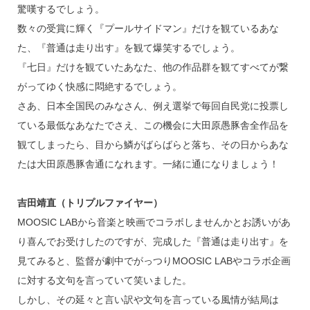
驚嘆するでしょう。
数々の受賞に輝く『プールサイドマン』だけを観ているあな
た、『普通は走り出す』を観て爆笑するでしょう。
『七日』だけを観ていたあなた、他の作品群を観てすべてが繋
がってゆく快感に悶絶するでしょう。
さあ、日本全国民のみなさん、例え選挙で毎回自民党に投票し
ている最低なあなたでさえ、この機会に大田原愚豚舎全作品を
観てしまったら、目から鱗がばらばらと落ち、その日からあな
たは大田原愚豚舎通になれます。一緒に通になりましょう！
吉田靖直（トリプルファイヤー）
MOOSIC LABから音楽と映画でコラボしませんかとお誘いがあ
り喜んでお受けしたのですが、完成した『普通は走り出す』を
見てみると、監督が劇中でがっつりMOOSIC LABやコラボ企画
に対する文句を言っていて笑いました。
しかし、その延々と言い訳や文句を言っている風情が結局は