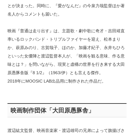
とが決まった。同時に、『愛がなんだ』の今泉力哉監督ほか著
名人からコメントも届いた。
映画『普通は走り出す』は、主題歌・劇中歌に奇才・吉田靖直
率いるロックバンド・トリプルファイヤーを迎え、松本まり
か、萩原みのり、古賀哉子、ほのか、加藤才紀子、永井ちひろ
といった女優陣と渡辺監督本人が、「映画を観る意味、作る意
味とは？」を問いながら、現実と虚構の世界を行き来する大田
原愚豚舎版『8 1/2』（1963/伊）とも言える傑作。
2018年にMOOSIC LAB出品用に制作された作品だ。
映画制作団体「大田原愚豚舎」
渡辺紘文監督、映画音楽家・渡辺雄司の兄弟によって旗揚げさ