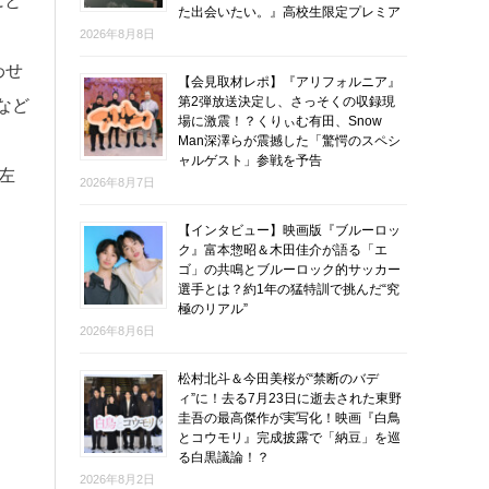
にと
た出会いたい。』高校生限定プレミア
2026年8月8日
わせ
【会見取材レポ】『アリフォルニア』
第2弾放送決定し、さっそくの収録現
など
場に激震！？くりぃむ有田、Snow
Man深澤らが震撼した「驚愕のスペシ
ャルゲスト」参戦を予告
左
2026年8月7日
。
【インタビュー】映画版『ブルーロッ
ク』富本惣昭＆木田佳介が語る「エ
ゴ」の共鳴とブルーロック的サッカー
選手とは？約1年の猛特訓で挑んだ“究
極のリアル”
2026年8月6日
松村北斗＆今田美桜が“禁断のバデ
ィ”に！去る7月23日に逝去された東野
圭吾の最高傑作が実写化！映画『白鳥
とコウモリ』完成披露で「納豆」を巡
る白黒議論！？
2026年8月2日