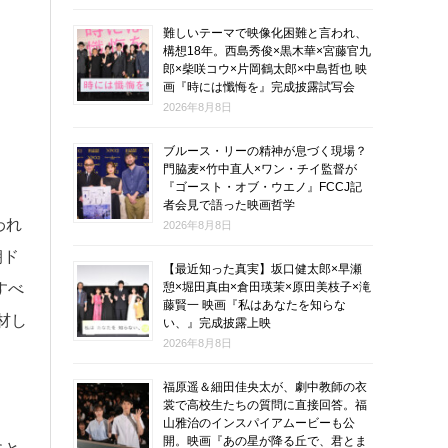
難しいテーマで映像化困難と言われ、
構想18年。西島秀俊×黒木華×宮藤官九
郎×柴咲コウ×片岡鶴太郎×中島哲也 映
画『時には懺悔を』完成披露試写会
2026年8月8日
ブルース・リーの精神が息づく現場？
門脇麦×竹中直人×ワン・チイ監督が
『ゴースト・オブ・ウエノ』FCCJ記
者会見で語った映画哲学
われ
2026年8月8日
朝ド
【最近知った真実】坂口健太郎×早瀬
憩×堀田真由×倉田瑛茉×原田美枝子×滝
すべ
藤賢一 映画『私はあなたを知らな
材し
い、』完成披露上映
2026年8月8日
福原遥＆細田佳央太が、劇中教師の衣
裳で高校生たちの質問に直接回答。福
山雅治のインスパイアムービーも公
開。映画『あの星が降る丘で、君とま