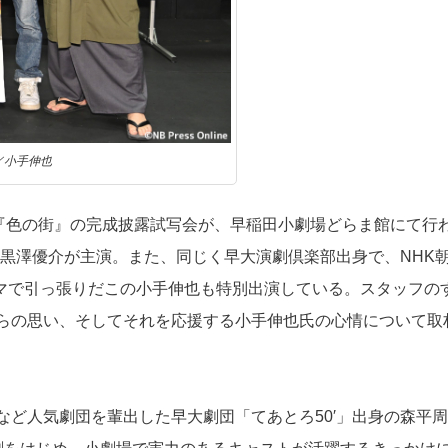
／小手伸也
画『色の街』の完成披露試写会が、早稲田小劇場どらま館にて行
の黒澤優介が主演。また、同じく早大演劇倶楽部出身で、NHK
ドラマで引っ張りだこの小手伸也も特別出演している。スタッフの
らの思い、そしてそれを応援する小手伸也氏の心情について取
ど人気劇団を輩出した早大劇団「てあとろ50′」出身の森平周