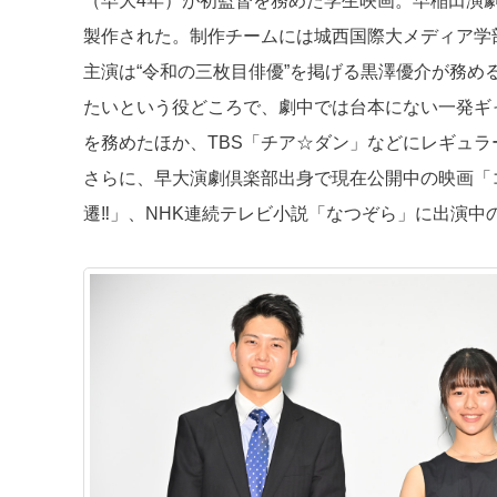
（早大4年）が初監督を務めた学生映画。早稲田演
製作された。制作チームには城西国際大メディア学
主演は“令和の三枚目俳優”を掲げる黒澤優介が務
たいという役どころで、劇中では台本にない一発ギ
を務めたほか、TBS「チア☆ダン」などにレギュ
さらに、早大演劇倶楽部出身で現在公開中の映画「コ
遷‼」、NHK連続テレビ小説「なつぞら」に出演