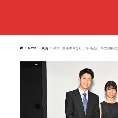
News
映画
早大出身小手伸也も出演＆応援。早大演劇の