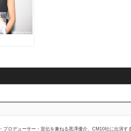
・プロデューサー・宣伝を兼ねる黒澤優介、CM10社に出演す