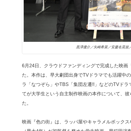
黒澤優介／矢崎希菜／安慶名晃規
6月24日、クラウドファンディングで完成した映
た。本作は、早大劇団出身でTVドラマでも活躍中
ラ「なつぞら」やTBS「集団左遷!!」などのTV
てが大学生という自主制作映画の本作について、彼
た。
映画『色の街』は、ラッパ屋やキャラメルボックスな