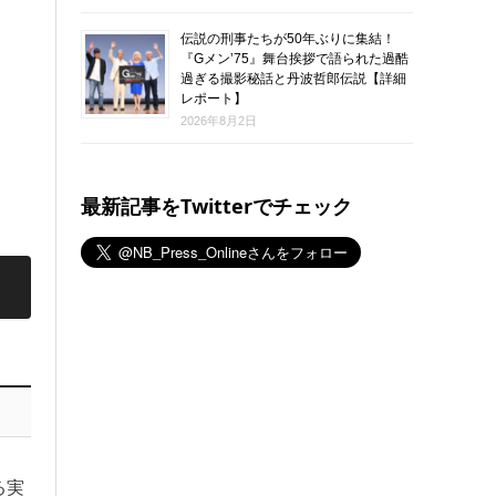
伝説の刑事たちが50年ぶりに集結！
『Gメン’75』舞台挨拶で語られた過酷
過ぎる撮影秘話と丹波哲郎伝説【詳細
レポート】
2026年8月2日
最新記事をTwitterでチェック
る実