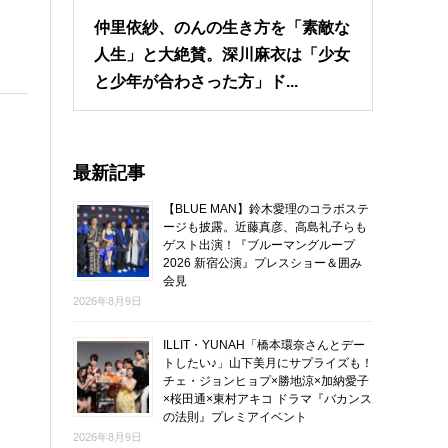
仲里依紗、のんの生き方を「素敵な
人生」と大絶賛。深川麻衣は「少女
と少年が合わさった方」ド...
最新記事
【BLUE MAN】鈴木愛理のコラボステ
ージも披露。近藤真彦、高島礼子らも
ゲスト出演！『ブルーマングループ
2026 新宿公演』プレスショー＆囲み
会見
2026年8月9日
ILLIT・YUNAH「橋本環奈さんとデー
トしたい♪」山下美月にサプライズも！
チェ・ジョンヒョプ×勝地涼×加納愛子
×桜田通×東村アキコ ドラマ『バカンス
の法則』プレミアイベント
2026年8月9日