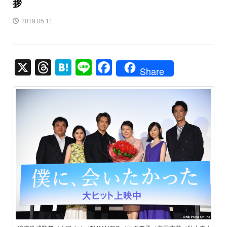
拶
2019.05.11
X
T
H
Li
F
Share
hr
at
n
a
e
e
e
c
a
n
e
d
a
b
s
o
o
k