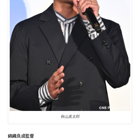
秋山真太郎
錦織良成監督