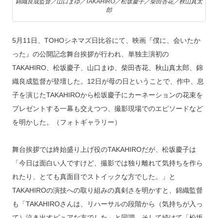
錦織良成監督／山口まゆ／TAKAHIRO／松坂慶子／柴田杏花／秋山真太
郎
5月11日、TOHOシネマズ日比谷にて、映画『僕に、会いたか
った』の公開記念舞台挨拶が行われ、単独主演初の
TAKAHIRO、松坂慶子、山口まゆ、柴田杏花、秋山真太郎、錦
織良成監督が登壇した。12日が母の日ということで、作中、息
子を演じたTAKAHIROから松坂慶子にカーネーションの花束を
プレゼントする一幕も交えつつ、撮影現場でのエピソードなど
を明かした。（フォトギャラリー）
舞台挨拶では終始盛り上げ役のTAKAHIROだが、松坂慶子は
「今日は面白い人ですけど、撮影では独り離れて気持ちを作ら
れたり、とても真面目でストイックな方でした。」と
TAKAHIROの演技への取り組みの真剣さを明かすと、錦織監督
も「TAKAHIROさんは、リハーサルの段階から（気持ちが入っ
て）泣き出すピュアな方でした」と同調。そして続けて「松坂