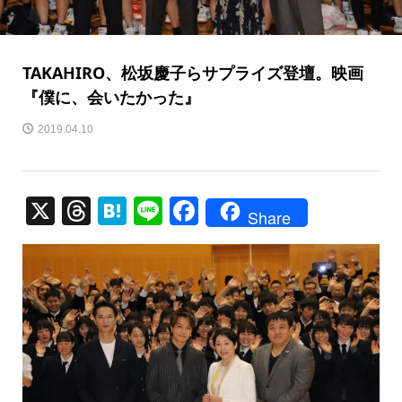
TAKAHIRO、松坂慶子らサプライズ登壇。映画
『僕に、会いたかった』
2019.04.10
X
T
H
Li
F
Share
hr
at
n
a
e
e
e
c
a
n
e
d
a
b
s
o
o