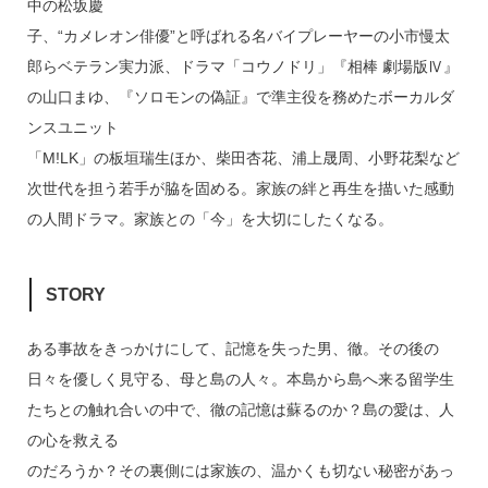
中の松坂慶
子、“カメレオン俳優”と呼ばれる名バイプレーヤーの小市慢太
郎らベテラン実力派、ドラマ「コウノドリ」『相棒 劇場版Ⅳ』
の山口まゆ、『ソロモンの偽証』で準主役を務めたボーカルダ
ンスユニット
「M!LK」の板垣瑞生ほか、柴田杏花、浦上晟周、小野花梨など
次世代を担う若手が脇を固める。家族の絆と再生を描いた感動
の人間ドラマ。家族との「今」を大切にしたくなる。
STORY
ある事故をきっかけにして、記憶を失った男、徹。その後の
日々を優しく見守る、母と島の人々。本島から島へ来る留学生
たちとの触れ合いの中で、徹の記憶は蘇るのか？島の愛は、人
の心を救える
のだろうか？その裏側には家族の、温かくも切ない秘密があっ