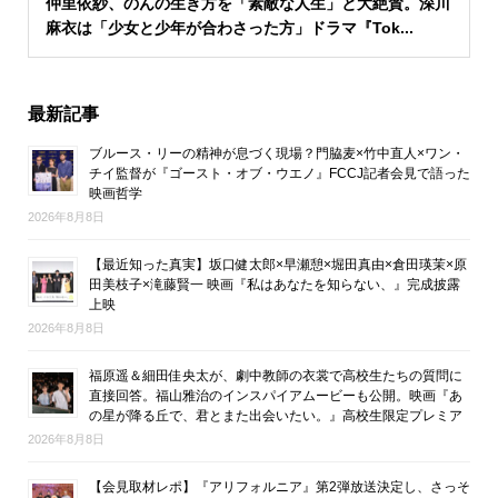
仲里依紗、のんの生き方を「素敵な人生」と大絶賛。深川
麻衣は「少女と少年が合わさった方」ドラマ『Tok...
最新記事
ブルース・リーの精神が息づく現場？門脇麦×竹中直人×ワン・
チイ監督が『ゴースト・オブ・ウエノ』FCCJ記者会見で語った
映画哲学
2026年8月8日
【最近知った真実】坂口健太郎×早瀬憩×堀田真由×倉田瑛茉×原
田美枝子×滝藤賢一 映画『私はあなたを知らない、』完成披露
上映
2026年8月8日
福原遥＆細田佳央太が、劇中教師の衣裳で高校生たちの質問に
直接回答。福山雅治のインスパイアムービーも公開。映画『あ
の星が降る丘で、君とまた出会いたい。』高校生限定プレミア
2026年8月8日
【会見取材レポ】『アリフォルニア』第2弾放送決定し、さっそ