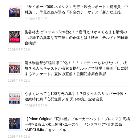
『サイボーグ009 ネメシス』先行上映会レポート：梶裕貴、中
村悠一、早見沙織が語る「不変のテーマ」と「新たな正義」
2026年7月22日
染谷将太は“ステルス”の権化！？唐田えりか＆くるまも驚愕の
「現場での異常な存在感」の正体とは？映画『チルド』初日舞
台挨拶
2026年7月22日
清水崇監督が“稲川淳二”化！？「コメディーもやりたい！」板
垣李光人らキャストが浴衣＆提灯ルックで登場！映画『口に関
するアンケート』夏休み直前！公開記念舞台挨拶
2026年7月22日
うまくいっても100万円の赤字！？侍タイムスリッパー外伝・
連続時代劇「心配無用ノ介 天下御免」記者会見
2026年7月22日
【Prime Original『犯罪者』ブルーカーペット・プレミア】高橋
一生×斎藤工×水上恒司×ユースケ・サンタマリア×青木崇高
×MEGUMI×チョン・イル
2026年7月22日