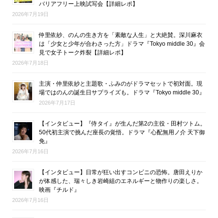
バリアフリー上映試写会【詳細レポ】
2026年7月19日
仲里依紗、のんの生き方を「素敵な人生」と大絶賛。深川麻衣
は「少女と少年が合わさった方」ドラマ『Tokyo middle 30』会
見で女子トーク炸裂【詳細レポ】
2026年7月18日
主演・仲里依紗と主題歌・ふみのがドラマセットで初対面。現
場ではのんの誕生日サプライズも。ドラマ『Tokyo middle 30』
2026年7月17日
【インタビュー】『侍タイ』が生んだ第2の主役・田村ツトム。
50代初主演で挑んだ座長の覚悟。ドラマ『心配無用ノ介 天下御
免』
2026年7月16日
【インタビュー】日常が狂い出すコンビニの恐怖。唐田えりか
が体感した、瑞々しき岩崎組のエネルギーと物作りの楽しさ。
映画『チルド』
2026年7月16日