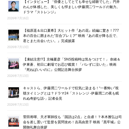
【インタビュー】「俳優としてとても幸せな経験でした」円井
わんが体感した、美しくも悍ましい伊藤潤二ワールドの魅力。
ドラマ『ストレンジ』
2026年7月16日
【福原遥＆出口夏希】大ヒット作『あの花』続編に驚き！777
本の百合に囲まれた“百合プレミア” 映画『あの星が降る丘で、
君とまた出会いたい。』完成披露
2026年7月13日
【凍結注意!?】京極夏彦「SNS投稿時は気をつけて！」 奈緒＆
伊東蒼、初日に劇場でお忍び鑑賞！「バレずに泣いた」映画
『死ねばいいのに』公開記念舞台挨拶
2026年7月13日
キャストら、伊藤潤二ワールドで狂気に染まる！“一番怖い”視
聴タイミングとは？ドラマ24「ストレンジ -伊藤潤二の夜も眠
れぬ奇妙な話-」記者会見
2026年7月13日
菅田将暉、天才軍師役も「国語は2点」と自虐！？本木雅弘は司
会を差し置いて監督を質問攻め！吉高由里子 映画『黒牢城』公
開御礼舞台挨拶