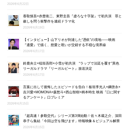
2026年6月22日
香取慎吾×赤楚衛二、東野圭吾『虚ろな十字架』で初共演 罪と
赦しを問う衝撃作を連続ドラマ化
2026年6月19日
【インタビュー】山下リオが到達した“憑依”の境地――映画
『遺愛』で描く、慈愛と呪いが交錯する不穏な境界線
2026年6月17日
鈴鹿央士×稲垣吾郎×小雪が初共演 “ラップで法廷を覆す”異色
リーガルドラマ『リーガルビート』放送決定
2026年6月17日
言葉に出して後悔したエピソードを告白！板垣李光人×綱啓永×
吉川愛×MOMONA×森愁斗×西山智樹×柄本時生 映画『口に関す
るアンケート』口プレミア
2026年6月15日
『超高速！参勤交代』シリーズ第3弾始動！佐々木蔵之介、深田
恭子ら集結「今回は空を飛びます」特報映像＆ビジュアル解禁
2026年6月15日