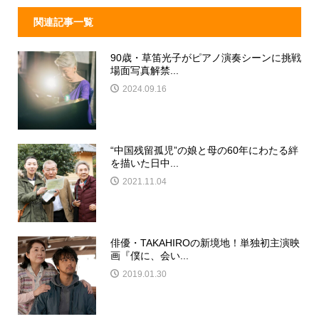
関連記事一覧
90歳・草笛光子がピアノ演奏シーンに挑戦
場面写真解禁...
2024.09.16
“中国残留孤児”の娘と母の60年にわたる絆
を描いた日中...
2021.11.04
俳優・TAKAHIROの新境地！単独初主演映
画『僕に、会い...
2019.01.30