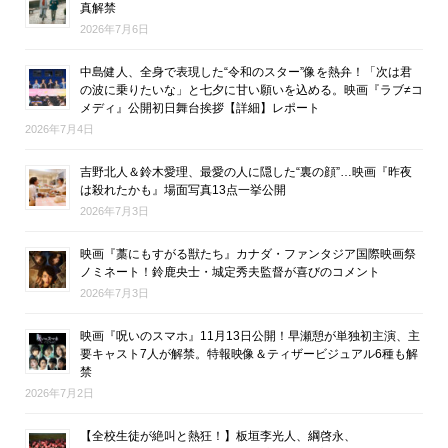
真解禁
2026年7月6日
中島健人、全身で表現した“令和のスター”像を熱弁！「次は君
の波に乗りたいな」と七夕に甘い願いを込める。映画『ラブ≠コ
メディ』公開初日舞台挨拶【詳細】レポート
2026年7月4日
吉野北人＆鈴木愛理、最愛の人に隠した“裏の顔”…映画『昨夜
は殺れたかも』場面写真13点一挙公開
2026年7月3日
映画『藁にもすがる獣たち』カナダ・ファンタジア国際映画祭
ノミネート！鈴鹿央士・城定秀夫監督が喜びのコメント
2026年7月3日
映画『呪いのスマホ』11月13日公開！早瀬憩が単独初主演、主
要キャスト7人が解禁。特報映像＆ティザービジュアル6種も解
禁
2026年7月2日
【全校生徒が絶叫と熱狂！】板垣李光人、綱啓永、