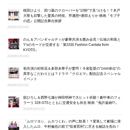
桜田ひより、四つ葉のクローバーを“10秒”で見つける！？木戸
大聖も目撃した驚異の特技。早瀬憩×唐田えりか 映画『モブ子
の恋』公開記念舞台挨拶
2026年6月14日
のん＆アバンギャルディが豪華共演＆囲み会見！伝統の和装と
Y’sのモードが交差する「第32回 Fashion Cantata from
KYOTO」
2026年6月14日
初共演の杉咲花＆多部未華子が驚愕！今泉監督の“1mm単位”の
異常なこだわりとは？ドラマ『クロエマ』配信記念スペシャル
イベント
2026年6月13日
舘ひろし＆西野七瀬が神田明神で大ヒット祈願！劇中車のフェ
ラーリ 328 GTSとともに交通安全も祈念 映画『免許返納!?』
2026年6月12日
「ムロツヨシ、ムカつくわ」の声に歓喜！？変装して劇場に潜
入したムロ、中村倫也の前で“役者冥利”に尽きる秘話を告白！