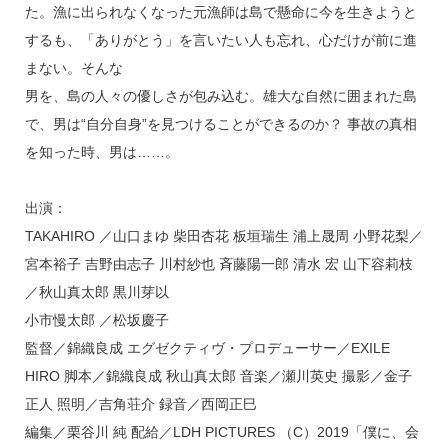
た。漁に出られなくなった元漁師は島で懸命に今を生きようと
するも、「ありがとう」を言いたい人も忘れ、心だけが前に進
まない。そんな
男を、島の人々の優しさが包み込む。雄大な自然に囲まれた島
で、男は“自分自身”を見つけることができるのか？ 事故の真相
を知った時、男は……。
出演：
TAKAHIRO ／山口まゆ 柴田杏花 板垣瑞生 浦上晟周 小野花梨／
宮本裕子 吉野由志子 川村紗也 斉藤陽一郎 清水 宏 山下容莉枝
／秋山真太郎 黒川芽以
小市慢太郎 ／松坂慶子
監督／錦織良成 エグゼクティヴ・プロデューサー／EXILE
HIRO 脚本／錦織良成 秋山真太郎 音楽／瀬川英史 撮影／金子
正人 照明／吉角荘介 録音／西岡正巳
編集／栗谷川 純 配給／LDH PICTURES （C）2019「僕に、会