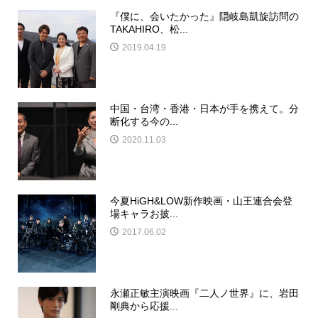
『僕に、会いたかった』隠岐島凱旋訪問の
TAKAHIRO、松...
2019.04.19
中国・台湾・香港・日本が手を携えて。分
断化する今の...
2020.11.03
今夏HiGH&LOW新作映画・山王連合会登
場キャラお披...
2017.06.02
永瀬正敏主演映画『二人ノ世界』に、岩田
剛典から応援...