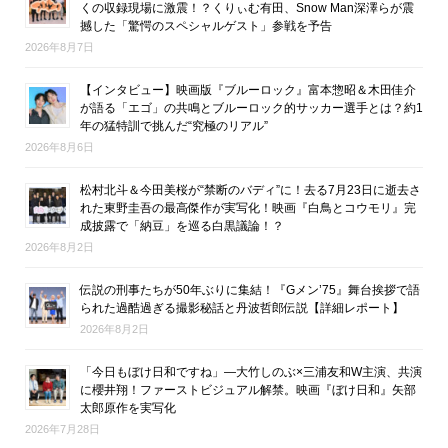
くの収録現場に激震！？くりぃむ有田、Snow Man深澤らが震
撼した「驚愕のスペシャルゲスト」参戦を予告
2026年8月7日
【インタビュー】映画版『ブルーロック』富本惣昭＆木田佳介
が語る「エゴ」の共鳴とブルーロック的サッカー選手とは？約1
年の猛特訓で挑んだ“究極のリアル”
2026年8月6日
松村北斗＆今田美桜が“禁断のバディ”に！去る7月23日に逝去さ
れた東野圭吾の最高傑作が実写化！映画『白鳥とコウモリ』完
成披露で「納豆」を巡る白黒議論！？
2026年8月2日
伝説の刑事たちが50年ぶりに集結！『Gメン’75』舞台挨拶で語
られた過酷過ぎる撮影秘話と丹波哲郎伝説【詳細レポート】
2026年8月2日
「今日もぼけ日和ですね」―大竹しのぶ×三浦友和W主演、共演
に櫻井翔！ファーストビジュアル解禁。映画『ぼけ日和』矢部
太郎原作を実写化
2026年7月28日