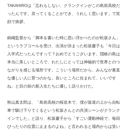
TAKAHIROは「忘れもしない、クランクインがこの島前高校だ
ったんです。戻ってくることができ、うれしく思います」で笑
顔で挨拶。
錦織監督から「脚本を書いた時に思い浮かべたのが松坂さん」
というラブコールを受け、出演が決まった松坂慶子も「今日は
入学式だったんですって？おめでとうございます。隠岐の島は
本当に美しいところで、わたしにとっては神秘的で世界とのつ
ながりを感じる場所です。こういう場所だから、みんなが素直
な優しい人に育つのかな。良いところに住まれて、いいです
ね」と目の前の新入生たちに優しく語りかけた。
秋山真太郎は、「島前高校の桜並木で、僕が坂道の上から自転
車で駆け下りてくるという松坂さんとの共演シーンがクランク
インでした」と語り、松坂慶子から「すごい運動神経で、毎回
ぴったりの位置に止まるのよね」と言われると場内からは笑い