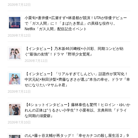
2026年7月12日
小栗旬×蒼井優×広瀬すず×林遣都が競演！UTAが俳優デビュー
で「ガス人間」に！「まばたき禁止」の異様な役作り。
Netflix「ガス人間」配信記念イベント
2026年7月12日
【インタビュー】乃木坂46川﨑桜×小川彩、同期コンビが紡
ぐ“最強の友情”！ドラマ『野球少女鷲尾』
2026年7月11日
【インタビュー】「リアルすぎてしんどい」話題作が実写化！
中沢元紀×秋田汐梨×齊藤なぎさが選ぶ“本当の幸せ。ドラマ『幸
せになりたいマサムネ君』
2026年7月11日
【4ショットインタビュー】藤林泰也も驚愕！ヒロイン・ゆいか
れんの正体は“うるさい小学生”？小栗有以、京典和玖『ドライ
な同期の溺愛癖』
2026年7月10日
のん×藤ヶ谷太輔が再タッグ！「幸せカナコの殺し屋生活２」9