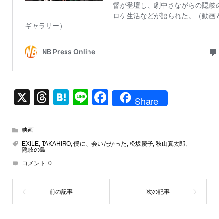
X
T
H
Li
F
Share
hr
at
n
a
e
e
e
c
映画
a
n
e
EXILE
,
TAKAHIRO
,
僕に、会いたかった
,
松坂慶子
,
秋山真太郎
,
隠岐の島
d
a
b
コメント:
0
s
o
o
k