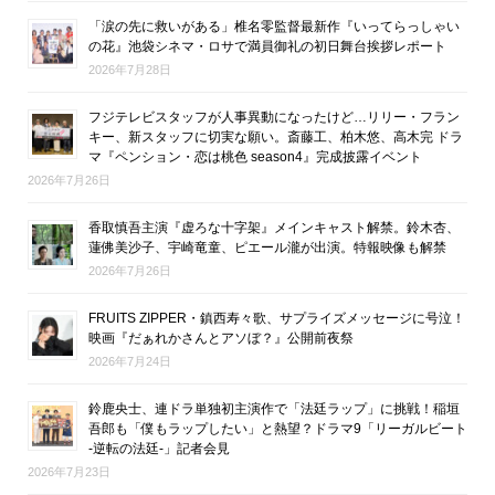
「涙の先に救いがある」椎名零監督最新作『いってらっしゃい
の花』池袋シネマ・ロサで満員御礼の初日舞台挨拶レポート
2026年7月28日
フジテレビスタッフが人事異動になったけど…リリー・フラン
キー、新スタッフに切実な願い。斎藤工、柏木悠、高木完 ドラ
マ『ペンション・恋は桃色 season4』完成披露イベント
2026年7月26日
香取慎吾主演『虚ろな十字架』メインキャスト解禁。鈴木杏、
蓮佛美沙子、宇崎竜童、ピエール瀧が出演。特報映像も解禁
2026年7月26日
FRUITS ZIPPER・鎮西寿々歌、サプライズメッセージに号泣！
映画『だぁれかさんとアソぼ？』公開前夜祭
2026年7月24日
鈴鹿央士、連ドラ単独初主演作で「法廷ラップ」に挑戦！稲垣
吾郎も「僕もラップしたい」と熱望？ドラマ9「リーガルビート
-逆転の法廷-」記者会見
2026年7月23日