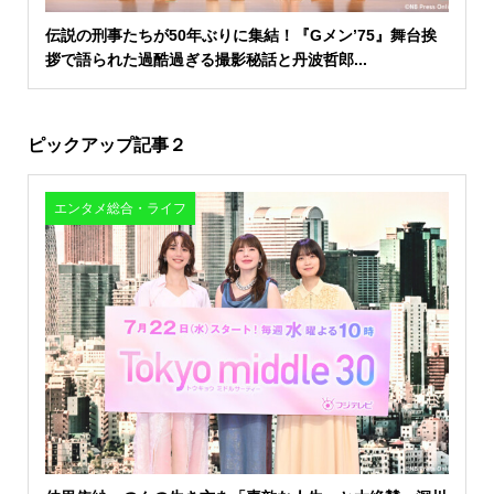
伝説の刑事たちが50年ぶりに集結！『Gメン’75』舞台挨
拶で語られた過酷過ぎる撮影秘話と丹波哲郎...
ピックアップ記事２
エンタメ総合・ライフ