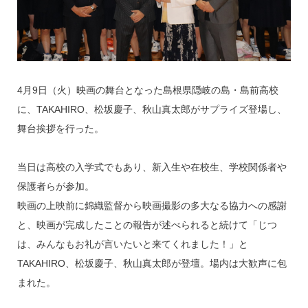
k
4月9日（火）映画の舞台となった島根県隠岐の島・島前高校
に、TAKAHIRO、松坂慶子、秋山真太郎がサプライズ登場し、
舞台挨拶を行った。
当日は高校の入学式でもあり、新入生や在校生、学校関係者や
保護者らが参加。
映画の上映前に錦織監督から映画撮影の多大なる協力への感謝
と、映画が完成したことの報告が述べられると続けて「じつ
は、みんなもお礼が言いたいと来てくれました！」と
TAKAHIRO、松坂慶子、秋山真太郎が登壇。場内は大歓声に包
まれた。