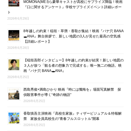
MOMONA(ME:I)ら豪華キャストが高校にサプライズ降臨！映画
『口に関するアンケート』学校サプライズイベント詳細レポー
ト
2026年6月29日
8年越しの約束！稲垣・草彅・香取が集結！映画『バナ穴 BANA
🕳ANA』舞台挨拶で、新しい地図の3人が見せた最高の空気感
【詳細レポート】
2026年6月28日
【稲垣吾郎インタビュー】8年越しの約束が結実！新しい地図の
３人が放つ「観る者の想像力で完成する」唯一無二の物語。映
画『バナ穴 BANA🕳ANA』
2026年6月25日
西島秀俊×満島ひかり 映画『時には懺悔を』場面写真解禁 探
偵殺害事件が導く“奇跡の物語”
2026年6月25日
香取慎吾主演映画『高校生家族』ティザービジュアル＆特報解
禁 家族全員高校生の“青春フルスロットル”開幕
2026年6月25日