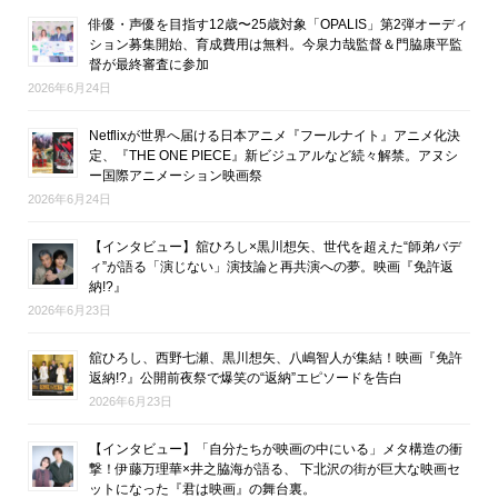
俳優・声優を目指す12歳〜25歳対象「OPALIS」第2弾オーディ
ション募集開始、育成費用は無料。今泉力哉監督＆門脇康平監
督が最終審査に参加
2026年6月24日
Netflixが世界へ届ける日本アニメ『フールナイト』アニメ化決
定、『THE ONE PIECE』新ビジュアルなど続々解禁。アヌシ
ー国際アニメーション映画祭
2026年6月24日
【インタビュー】舘ひろし×黒川想矢、世代を超えた“師弟バデ
ィ”が語る「演じない」演技論と再共演への夢。映画『免許返
納!?』
2026年6月23日
舘ひろし、西野七瀬、黒川想矢、八嶋智人が集結！映画『免許
返納!?』公開前夜祭で爆笑の“返納”エピソードを告白
2026年6月23日
【インタビュー】「自分たちが映画の中にいる」メタ構造の衝
撃！伊藤万理華×井之脇海が語る、 下北沢の街が巨大な映画セ
ットになった『君は映画』の舞台裏。