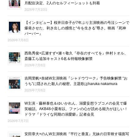
月配信決定、2人のセルフィーショットも到着
2026年7月10日
【インタビュー】桜井日奈子が7年ぶり主演映画の号泣シーンで
爆発させた、剥き出しの感情と“今を生きる”尊さ。映画『死神
バーバー』
2026年7月8日
西島秀俊×広瀬すず×瀬々敬久『存在のすべてを』仲村トオル、
斎藤工ら追加キャスト6名＆特報映像解禁
2026年7月8日
吉岡里帆×奈緒W主演映画『シャドウワーク』予告映像解禁 “お
うち”に隠された殺人の秘密。主題歌はharuka nakamura
2026年7月8日
W主演・藤林泰也＆ゆいかれん、溺愛妄想ラブコメの会見で爆
笑秘話。AKB48小栗有以、ファンの心が読める能力がほしい！
ドラマ『ドライな同期の溺愛癖』記者会見
2026年7月7日
安田章大×のんW主演映画『平行と垂直』兄妹の日常映す場面写