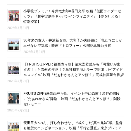
小学校プレミア！今井竜太郎×長田光平 映画『仮面ライダーゼ
ッツ』『超宇宙刑事ギャバンインフィニティ』【夢を叶える！
特別授業】
2026年7月21日
30年来の友人・井浦新＆市川実和子が夫婦役に「私たちにしか
出せない空気感」映画『トロフィー』公開記念舞台挨拶
2026年7月21日
【FRUITS ZIPPER 鎮西寿々歌】清水崇監督から「可愛いが出
すぎ！」と異例の注意！？単独初主演ホラーで封印した“アイド
ルスマイル” 映画『だぁれかさんとアソぼ？』完成披露舞台挨拶
2026年7月21日
FRUITS ZIPPER鎮西寿々歌、イベント中に恐怖！渋谷の階段
に“だぁれかさん”降臨！映画『だぁれかさんとアソぼ？』階段
セレモニー
2026年7月21日
安田章大×のん、打ち合わせなしで成立した“真の兄妹”感。監督
も絶賛のコンビネーション。映画『平行と垂直』東京プレミア