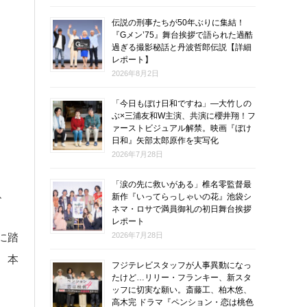
伝説の刑事たちが50年ぶりに集結！
『Gメン’75』舞台挨拶で語られた過酷
過ぎる撮影秘話と丹波哲郎伝説【詳細
レポート】
2026年8月2日
「今日もぼけ日和ですね」―大竹しの
ぶ×三浦友和W主演、共演に櫻井翔！フ
ァーストビジュアル解禁。映画『ぼけ
日和』矢部太郎原作を実写化
2026年7月28日
「涙の先に救いがある」椎名零監督最
、
新作『いってらっしゃいの花』池袋シ
ネマ・ロサで満員御礼の初日舞台挨拶
レポート
2026年7月28日
に踏
、本
フジテレビスタッフが人事異動になっ
たけど…リリー・フランキー、新スタ
ッフに切実な願い。斎藤工、柏木悠、
高木完 ドラマ『ペンション・恋は桃色