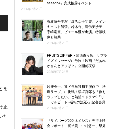
season4』完成披露イベント
2026年7月26日
香取慎吾主演『虚ろな十字架』メイン
キャスト解禁。鈴木杏、蓮佛美沙子、
宇崎竜童、ピエール瀧が出演。特報映
像も解禁
2026年7月26日
FRUITS ZIPPER・鎮西寿々歌、サプラ
イズメッセージに号泣！映画『だぁれ
かさんとアソぼ？』公開前夜祭
2026年7月24日
鈴鹿央士、連ドラ単独初主演作で「法
とを
廷ラップ」に挑戦！稲垣吾郎も「僕も
ラップしたい」と熱望？ドラマ9「リ
ーガルビート -逆転の法廷-」記者会見
け止
2026年7月23日
いた
『サイボーグ009 ネメシス』先行上映
会レポート：梶裕貴、中村悠一、早見