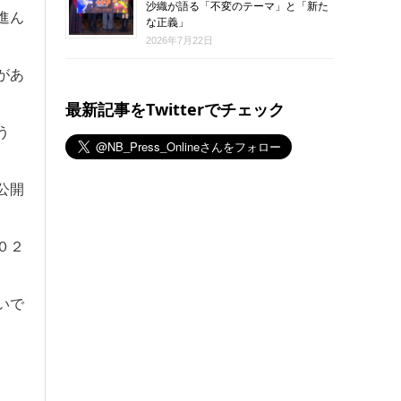
沙織が語る「不変のテーマ」と「新た
進ん
な正義」
2026年7月22日
があ
最新記事をTwitterでチェック
う
公開
０２
いで