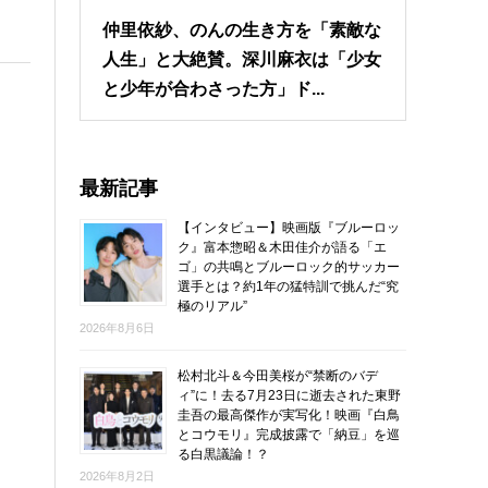
仲里依紗、のんの生き方を「素敵な
人生」と大絶賛。深川麻衣は「少女
と少年が合わさった方」ド...
最新記事
【インタビュー】映画版『ブルーロッ
ク』富本惣昭＆木田佳介が語る「エ
ゴ」の共鳴とブルーロック的サッカー
選手とは？約1年の猛特訓で挑んだ“究
極のリアル”
2026年8月6日
松村北斗＆今田美桜が“禁断のバデ
ィ”に！去る7月23日に逝去された東野
圭吾の最高傑作が実写化！映画『白鳥
とコウモリ』完成披露で「納豆」を巡
る白黒議論！？
2026年8月2日