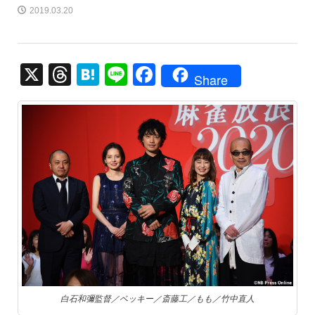
2019.03.20
X
T
H
Li
F
Share
hr
at
n
a
e
e
e
c
a
n
e
d
a
b
s
o
o
k
白石和彌監督／ベッキー／斎藤工／もも／竹中直人