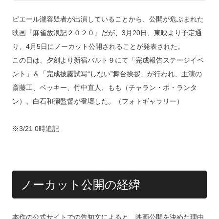
ピエール瀧容疑者が出演していることから、公開が危ぶまれた
映画『麻雀放浪記２０２０』だが、3月20日、東映より予定通
り、4月5日にノーカット公開されることが発表された。
この日は、夕刻より新宿バルト９にて「完成報告ステージイベ
ント」＆「完成披露試写“しない”舞台挨拶」が行われ、主演の
斎藤工、ベッキー、竹中直人、もも（チャラン・ポ・ランタ
ン）、白石和彌監督が登壇した。（フォトギャラリー）
※3/21 0時追記
ノーカット公開の経緯
本作の公式サイトでの告知文によると、映画公開を決めた理由