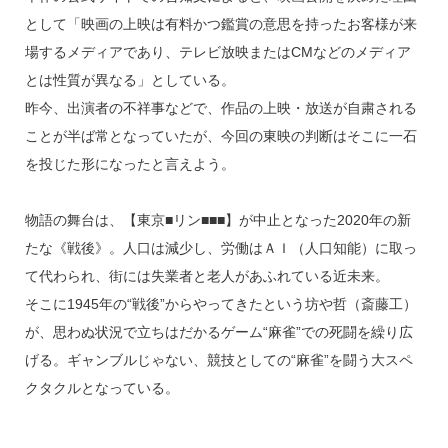
として「映画の上映は有料かつ鑑賞の意思を持ったお客様が来
場するメディアであり、テレビ放映またはCMなどのメディア
とは性質が異なる」としている。
昨今、出演者の不祥事などで、作品の上映・放送が自粛される
ことが半ば常となっていたが、今回の東映の判断はそこに一石
を投じた形になったと言えよう。
物語の舞台は、【東京■リン■■■】が中止となった2020年の新
たな《戦後》。人口は減少し、労働はＡＩ（人口知能）に取っ
て代わられ、街には失業者と老人があふれている近未来。
そこに1945年の“戦後”からやってきたという坊や哲（斎藤工）
が、思わぬ状況で立ちはだかるゲーム“麻雀”での死闘を繰り広
げる。ギャンブルじゃない、競技としての“麻雀”を闘う大スペ
クタクルとなっている。