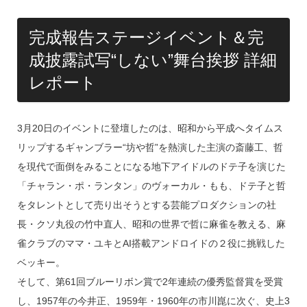
完成報告ステージイベント＆完
成披露試写“しない”舞台挨拶 詳細
レポート
3月20日のイベントに登壇したのは、昭和から平成へタイムス
リップするギャンブラー“坊や哲”を熱演した主演の斎藤工、哲
を現代で面倒をみることになる地下アイドルのドテ子を演じた
「チャラン・ポ・ランタン」のヴォーカル・もも、ドテ子と哲
をタレントとして売り出そうとする芸能プロダクションの社
長・クソ丸役の竹中直人、昭和の世界で哲に麻雀を教える、麻
雀クラブのママ・ユキとAI搭載アンドロイドの２役に挑戦した
ベッキー。
そして、第61回ブルーリボン賞で2年連続の優秀監督賞を受賞
し、1957年の今井正、1959年・1960年の市川崑に次ぐ、史上3