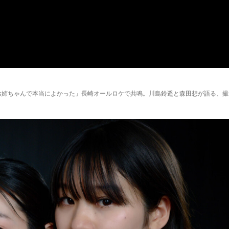
お姉ちゃんで本当によかった」長崎オールロケで共鳴。川島鈴遥と森田想が語る、撮