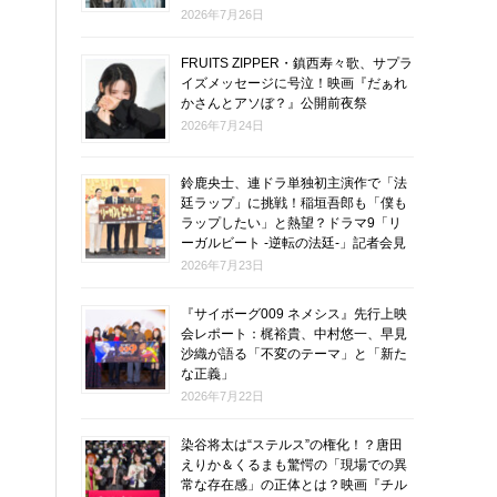
2026年7月26日
FRUITS ZIPPER・鎮西寿々歌、サプラ
イズメッセージに号泣！映画『だぁれ
かさんとアソぼ？』公開前夜祭
2026年7月24日
鈴鹿央士、連ドラ単独初主演作で「法
廷ラップ」に挑戦！稲垣吾郎も「僕も
ラップしたい」と熱望？ドラマ9「リ
ーガルビート -逆転の法廷-」記者会見
2026年7月23日
『サイボーグ009 ネメシス』先行上映
会レポート：梶裕貴、中村悠一、早見
沙織が語る「不変のテーマ」と「新た
な正義」
2026年7月22日
染谷将太は“ステルス”の権化！？唐田
えりか＆くるまも驚愕の「現場での異
常な存在感」の正体とは？映画『チル