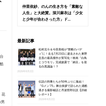
仲里依紗、のんの生き方を「素敵な
人生」と大絶賛。深川麻衣は「少女
と少年が合わさった方」ド...
最新記事
松村北斗＆今田美桜が“禁断のバデ
ィ”に！去る7月23日に逝去された東野
台
圭吾の最高傑作が実写化！映画『白鳥
とコウモリ』完成披露で「納豆」を巡
酷
る白黒議論！？
2026年8月2日
伝説の刑事たちが50年ぶりに集結！
『Gメン’75』舞台挨拶で語られた過酷
過ぎる撮影秘話と丹波哲郎伝説【詳細
・花
レポート】
2026年8月2日
の男