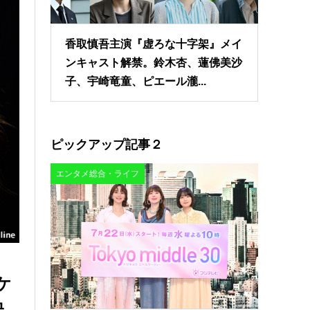
香取慎吾主演『虚ろな十字架』メイ
ンキャスト解禁。鈴木杏、蓮佛美沙
子、宇崎竜童、ピエール瀧...
ピックアップ記事２
エンタメ総合・ライフ
ケ
映