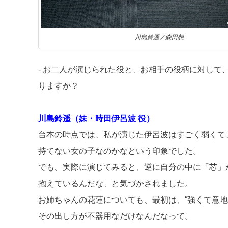
川島鈴遥／森田想
‐ お二人が演じられた役と、お相手の役柄に対し
りますか？
川島鈴遥（妹・時田伊呂波 役）
台本の時点では、私が演じた伊呂波はすごく弱くて
持てない女の子なのかなという印象でした。
でも、実際に演じてみると、逆に自分の中に「芯」
抱えているんだな、と気づかされました。
お姉ちゃんの花蓮についても、最初は、“強くて意
その出し方が不器用なだけなんだなって。