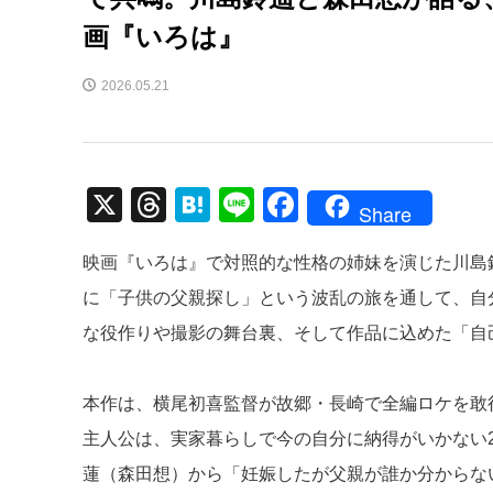
画『いろは』
2026.05.21
X
T
H
Li
F
Share
hr
at
n
a
映画『いろは』で対照的な性格の姉妹を演じた川島
e
e
e
c
に「子供の父親探し」という波乱の旅を通して、自
a
n
e
な役作りや撮影の舞台裏、そして作品に込めた「自
d
a
b
s
o
本作は、横尾初喜監督が故郷・長崎で全編ロケを敢
o
主人公は、実家暮らしで今の自分に納得がいかない
k
蓮（森田想）から「妊娠したが父親が誰か分からな