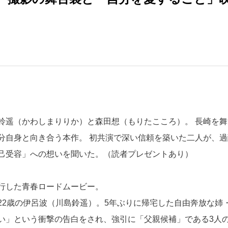
鈴遥（かわしまりりか）と森田想（もりたこころ）。 長崎を舞
分自身と向き合う本作。 初共演で深い信頼を築いた二人が、過
己受容」への想いを聞いた。（読者プレゼントあり）
行した青春ロードムービー。
22歳の伊呂波（川島鈴遥）。5年ぶりに帰宅した自由奔放な姉
い」という衝撃の告白をされ、強引に「父親候補」である3人