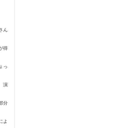
さん
が得
ょっ
、演
部分
によ