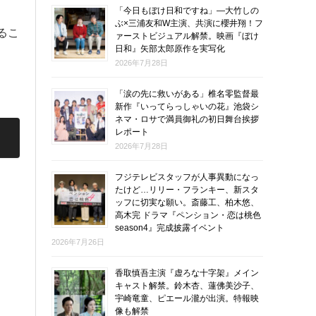
「今日もぼけ日和ですね」―大竹しの
ぶ×三浦友和W主演、共演に櫻井翔！フ
るこ
ァーストビジュアル解禁。映画『ぼけ
日和』矢部太郎原作を実写化
2026年7月28日
「涙の先に救いがある」椎名零監督最
新作『いってらっしゃいの花』池袋シ
ネマ・ロサで満員御礼の初日舞台挨拶
レポート
2026年7月28日
フジテレビスタッフが人事異動になっ
たけど…リリー・フランキー、新スタ
ッフに切実な願い。斎藤工、柏木悠、
高木完 ドラマ『ペンション・恋は桃色
season4』完成披露イベント
2026年7月26日
香取慎吾主演『虚ろな十字架』メイン
キャスト解禁。鈴木杏、蓮佛美沙子、
宇崎竜童、ピエール瀧が出演。特報映
像も解禁