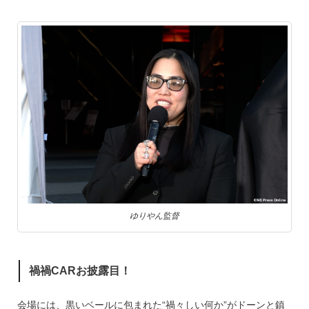
ゆりやん監督
禍禍CARお披露目！
会場には、黒いベールに包まれた“禍々しい何か”がドーンと鎮