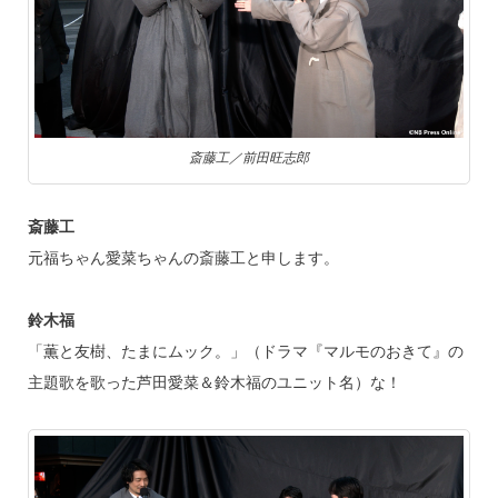
斎藤工／前田旺志郎
斎藤工
元福ちゃん愛菜ちゃんの斎藤工と申します。
鈴木福
「薫と友樹、たまにムック。」（ドラマ『マルモのおきて』の
主題歌を歌った芦田愛菜＆鈴木福のユニット名）な！