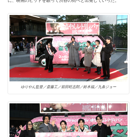
に、映画のヒットを願って渋谷の街へと出発していった。
ゆりやん監督／斎藤工／前田旺志郎／鈴木福／九条ジョー