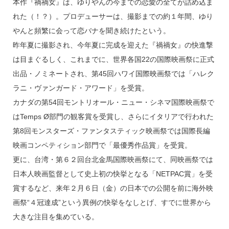
s
o
本作『禍禍女』は、ゆりやんの今までの恋愛の全てが詰め込ま
o
れた（！？）。プロデューサーは、撮影までの約１年間、ゆり
k
やんと頻繁に会って恋バナを聞き続けたという。
昨年夏に撮影され、今年夏に完成を迎えた『禍禍女』の快進撃
は目まぐるしく、これまでに、世界各国22の国際映画祭に正式
出品・ノミネートされ、第45回ハワイ国際映画祭では「ハレク
ラニ・ヴァンガード・アワード」を受賞。
カナダの第54回モントリオール・ニュー・シネマ国際映画祭で
はTemps Ø部門の観客賞を受賞し、さらにイタリアで行われた
第8回モンスターズ・ファンタスティック映画祭では国際長編
映画コンペティション部門で「最優秀作品賞」を受賞。
更に、台湾・第６２回台北金馬国際映画祭にて、同映画祭では
日本人映画監督として史上初の快挙となる「NETPAC賞」を受
賞するなど、来年２月６日（金）の日本での公開を前に海外映
画祭“４冠達成”という異例の快挙をなしとげ、すでに世界から
大きな注目を集めている。