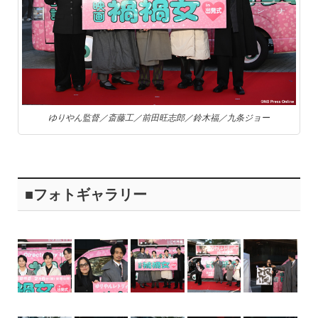
ゆりやん監督／斎藤工／前田旺志郎／鈴木福／九条ジョー
■フォトギャラリー