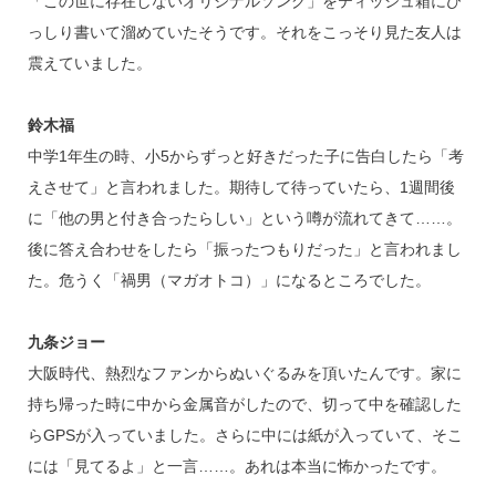
「この世に存在しないオリジナルソング」をティッシュ箱にび
っしり書いて溜めていたそうです。それをこっそり見た友人は
震えていました。
鈴木福
中学1年生の時、小5からずっと好きだった子に告白したら「考
えさせて」と言われました。期待して待っていたら、1週間後
に「他の男と付き合ったらしい」という噂が流れてきて……。
後に答え合わせをしたら「振ったつもりだった」と言われまし
た。危うく「禍男（マガオトコ）」になるところでした。
九条ジョー
大阪時代、熱烈なファンからぬいぐるみを頂いたんです。家に
持ち帰った時に中から金属音がしたので、切って中を確認した
らGPSが入っていました。さらに中には紙が入っていて、そこ
には「見てるよ」と一言……。あれは本当に怖かったです。