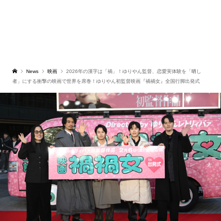
News
映画
2026年の漢字は「禍」！ゆりやん監督、恋愛実体験を「晒し
者」にする衝撃の映画で世界を席巻！ゆりやん初監督映画『禍禍女』全国行脚出発式