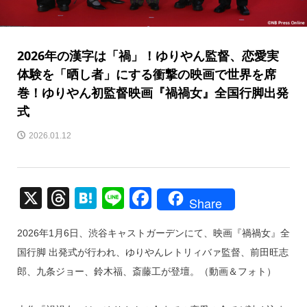
2026年の漢字は「禍」！ゆりやん監督、恋愛実
体験を「晒し者」にする衝撃の映画で世界を席
巻！ゆりやん初監督映画『禍禍女』全国行脚出発
式
2026.01.12
X
T
H
Li
F
Share
hr
at
n
a
2026年1月6日、渋谷キャストガーデンにて、映画『禍禍女』全
e
e
e
c
国行脚 出発式が行われ、ゆりやんレトリィバァ監督、前田旺志
a
n
e
郎、九条ジョー、鈴木福、斎藤工が登壇。（動画＆フォト）
d
a
b