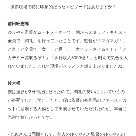
‐ 撮影現場で特に印象的だったエピソードはありますか？
前田旺志郎
ゆりやん監督がムードメーカーで、朝からスタッフ・キャスト
全員で「調礼」を行っていたことです。監督が「マガマガ！」
と言うと全員で「女！」と返し、「大ヒットさせるぞ！」「ア
カデミー賞取るぞ！」「興行収入5000億！」と叫んで気合を入
れていました。これで現場がメラメラと燃え上がりましたね。
鈴木福
僕は撮影が2日間だけだったので、調礼の勢いについていくの
が必死でした（笑）。ただ、僕は監督の初作品のファーストカ
ットに登場する人物として出演させていただけたのが、本当に
光栄で嬉しかったです。
‐ 九条さんは同期として、芸人のゆりやんと監督のゆりやんの