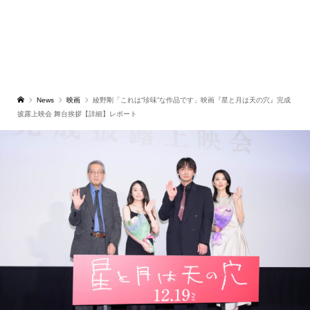
News
映画
綾野剛「これは“珍味”な作品です」映画『星と月は天の穴』完成
披露上映会 舞台挨拶【詳細】レポート