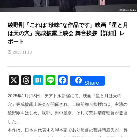
綾野剛「これは“珍味”な作品です」映画『星と月
は天の穴』完成披露上映会 舞台挨拶【詳細】レ
ポート
2025.11.18
X
T
H
Li
F
Share
hr
at
n
a
2025年11月18日、テアトル新宿にて、映画『星と月は天の
e
e
e
c
穴』完成披露上映会が開催され、上映前舞台挨拶には、主演の
a
n
e
綾野剛をはじめ、咲耶、田中麗奈、そして荒井晴彦監督が登壇
d
a
b
した。
s
o
本作は、日本を代表する脚本家であり監督の荒井晴彦氏が、長