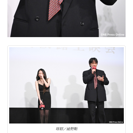
咲耶／綾野剛