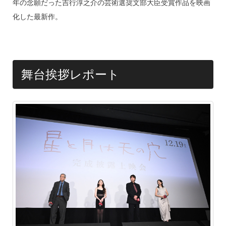
o
年の念願だった吉行淳之介の芸術選奨文部大臣受賞作品を映画
k
化した最新作。
舞台挨拶レポート