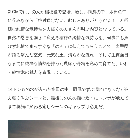
新CMでは、のんが稲穂役で登場。激しい雨風の中、水田の中
に佇みながら「絶対負けない。むしろありがとうだよ！」と稲
穂の純情な気持ちを力強くのんさんが叫ぶ内容となっている。
自然の恩恵を強さに変える稲穂の純情な気持ちを、何事にも負
けず純情でまっすぐな「のん」に伝えてもらうことで、岩手県
が誇る済んだ空気、元気な土、清らかな流れ、そして生真面目
なまでに純粋な情熱を持った農家が丹精を込めて育てた、いわ
て純情米の魅力を表現している。
14トンもの水が入った水田の中、雨風でずぶ濡れになりながら
力強く叫ぶシーンと、最後にのんの顔の近くにトンボが飛んで
きて笑顔に変わる癒しシーンのギャップは必見だ。