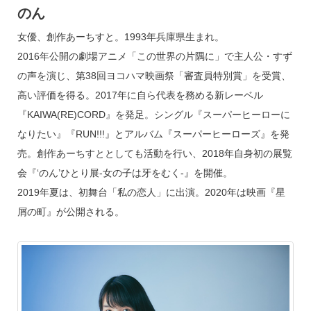
のん
女優、創作あーちすと。1993年兵庫県生まれ。
2016年公開の劇場アニメ「この世界の片隅に」で主人公・すず
の声を演じ、第38回ヨコハマ映画祭「審査員特別賞」を受賞、
高い評価を得る。2017年に自ら代表を務める新レーベル
『KAIWA(RE)CORD』を発足。シングル『スーパーヒーローに
なりたい』『RUN!!!』とアルバム『スーパーヒーローズ』を発
売。創作あーちすととしても活動を行い、2018年自身初の展覧
会『‘のん’ひとり展‐女の子は牙をむく‐』を開催。
2019年夏は、初舞台「私の恋人」に出演。2020年は映画『星
屑の町』が公開される。