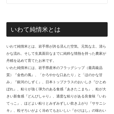
いわて純情米とは
いわて純情米とは、岩手県が誇る済んだ空気、元気な土、清ら
かな流れ、そして生真面目なまでに純粋な情熱を持った農家が
丹精を込めて育てたお米です。
いわた純情米には、岩手県産米のフラッグシップ（最高級品
質）『金色の風』、「かろやかな口あたり」と「ほのかな甘
み」『銀河のしずく』、日本トップクラスのおいしさ『ひとめ
ぼれ』、粘りが強く弾力のある食感『あきたこまち』、粒が大
きい新食感『どんぴしゃり』、適度な粘りがある良食味『いわ
てっこ』、ほどよい粘りとみずみずしい炊き上がり『ササニシ
キ』、粒ぞろいがよく冷めてもおいしい『かけはし』の味わい