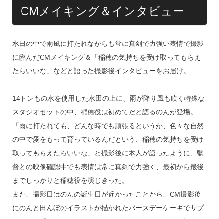
CMメイキング＆インタビュー
水田の中で雨風に打たれながらも常に真剣で力強い表情で撮影
に臨んだCMメイキング＆「稲穂の気持ちを受け取ってもらえ
たらいいな」などと語った撮影後インタビューをお届け。
14トンもの水を使用した水田の上に、雨が降り風も吹く特殊な
スタジオセットの中、稲穂役は初めてだと語るのんが登場。
「雨に打たれても、どんな時でも頑張るというか、色々な自然
の中で愛をもって育っているんだという、稲穂の気持ちを受け
取ってもらえたらいいな」と撮影後に本人が語ったように、監
督との映像確認中でも表情は常に真剣で力強く、最初から最後
までしっかりと稲穂役を演じきった。
また、撮影日はのんの誕生日が近かったことから、CM撮影後
にのんと田んぼのイラストが描かれたバースデーケーキでサプ