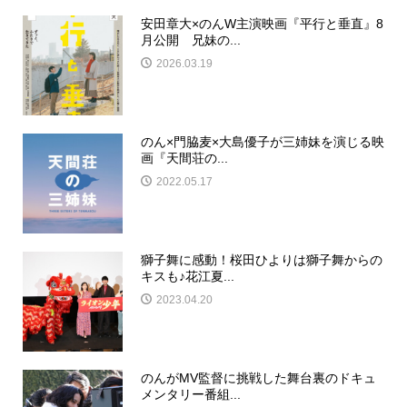
安田章大×のんW主演映画『平行と垂直』8
月公開 兄妹の...
2026.03.19
のん×門脇麦×大島優子が三姉妹を演じる映
画『天間荘の...
2022.05.17
獅子舞に感動！桜田ひよりは獅子舞からの
キスも♪花江夏...
2023.04.20
のんがMV監督に挑戦した舞台裏のドキュ
メンタリー番組...