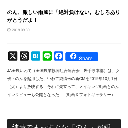
のん、激しい雨風に「絶対負けない。むしろあり
がとうだよ！」
2019.09.30
X
T
H
Li
F
Share
hr
at
n
a
JA全農いわて（全国農業協同組合連合会 岩手県本部）は、女
e
e
e
c
優・のんを起用した、いわて純情米の新CMを2019年10月1日
a
n
e
（火）より放映する。それに先立って、メイキング動画とのん
d
a
b
インタビューも公開となった。（動画＆フォトギャラリー）
s
o
o
k
純情でまっすぐな「のん」が稲