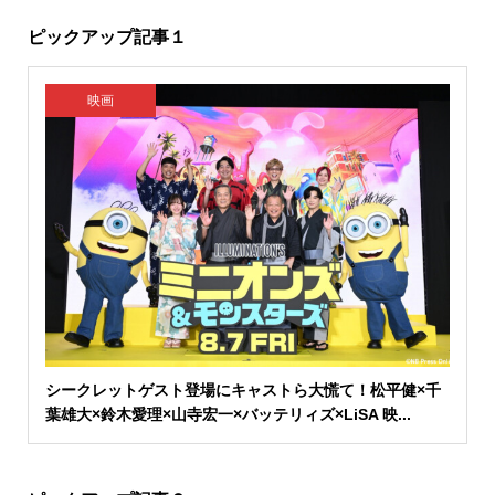
ピックアップ記事１
映画
シークレットゲスト登場にキャストら大慌て！松平健×千
葉雄大×鈴木愛理×山寺宏一×バッテリィズ×LiSA 映...