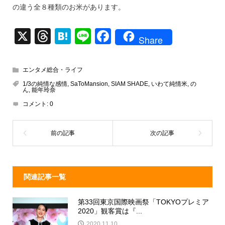
の違う全８種類のお米があります。
X
T
H
Li
F
Share
hr
at
n
a
e
e
e
c
エンタメ総合・ライフ
a
n
e
1/3の純情な感情
,
SaToMansion
,
SIAM SHADE
,
いわて純情米
,
の
ん
,
能年玲奈
d
a
b
コメント:
0
s
o
o
k
関連記事一覧
第33回東京国際映画祭「TOKYOプレミア
2020」観客賞は『...
2020.11.10