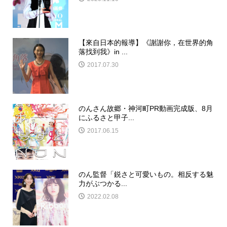
【來自日本的報導】《謝謝你，在世界的角
落找到我》in ...
2017.07.30
のんさん故郷・神河町PR動画完成版、8月
にふるさと甲子...
2017.06.15
のん監督「鋭さと可愛いもの。相反する魅
力がぶつかる...
2022.02.08