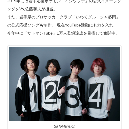
2019年には岩手応援ポケモン「イシツブテ」の公式イメージソ
ングをVo,佐藤和夫が担当。
また、岩手県のプロサッカークラブ「いわてグルージャ盛岡」
の公式応援ソングも制作。 現在YouTube活動にも力を入れ、
今年中に「サトマンTube」1万人登録達成を目指して奮闘中。
SaToMansion