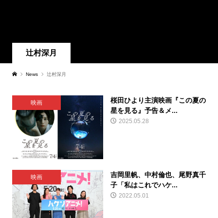
辻村深月
News
辻村深月
桜田ひより主演映画『この夏の
映画
星を見る』予告＆メ...
2025.05.28
吉岡里帆、中村倫也、尾野真千
映画
子「私はこれでハケ...
2022.05.01