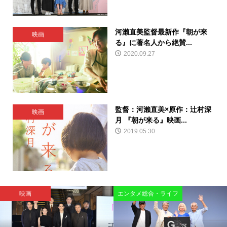
河瀨直美監督最新作『朝が来
映画
る』に著名人から絶賛...
2020.09.27
監督：河瀨直美×原作：辻村深
映画
月 『朝が来る』映画...
2019.05.30
映画
エンタメ総合・ライフ