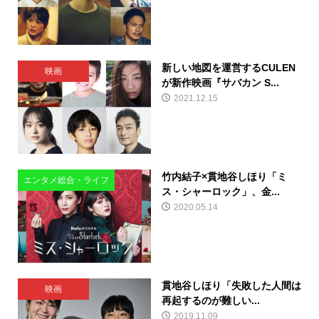
新しい地図を運営するCULEN
映画
が新作映画『サバカン S...
2021.12.15
竹内結子×貫地谷しほり「ミ
エンタメ総合・ライフ
ス・シャーロック」、金...
2020.05.14
貫地谷しほり「失敗した人間は
映画
再起するのが難しい...
2019.11.09