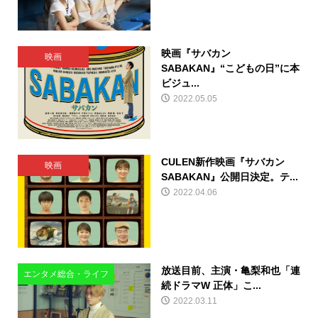
映画『サバカン
映画
SABAKAN』“こどもの日”に本
ビジュ...
2022.05.05
CULEN新作映画『サバカン
映画
SABAKAN』公開日決定。テ...
2022.04.06
放送目前、主演・亀梨和也「連
エンタメ総合・ライフ
続ドラマW 正体」こ...
2022.03.11