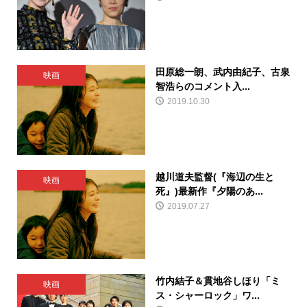
田原総一朗、武内由紀子、古泉
映画
智浩らのコメント入...
2019.10.30
越川道夫監督(『海辺の生と
映画
死』)最新作『夕陽のあ...
2019.07.27
竹内結子＆貫地谷しほり「ミ
映画
ス・シャーロック」ワ...