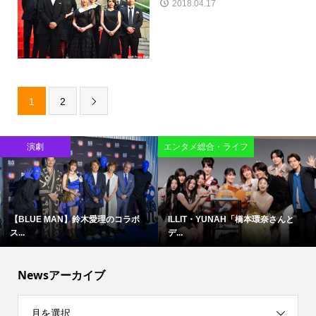
2018.04.17
1
2

演劇
エンタメ総合・ライフ
【BLUE MAN】鈴木愛理のコラボ
ILLIT・YUNAH「橋本環奈さんと
ス...
デ...
Newsアーカイブ
月を選択