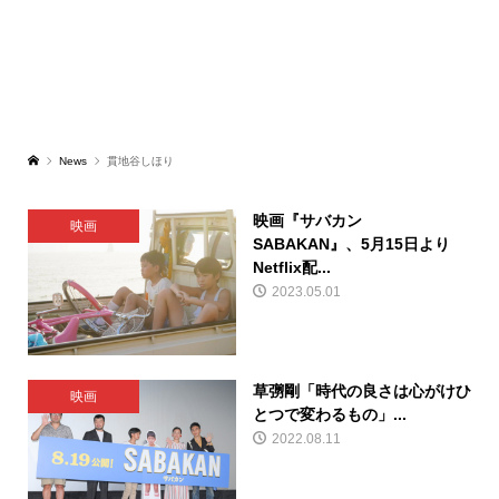
News
貫地谷しほり
映画『サバカン
映画
SABAKAN』、5月15日より
Netflix配...
2023.05.01
草彅剛「時代の良さは心がけひ
映画
とつで変わるもの」...
2022.08.11