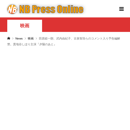
映画
News
映画
田原総一朗、武内由紀子、古泉智浩らのコメント入り予告編解
禁。貫地谷しほり主演『夕陽のあと』