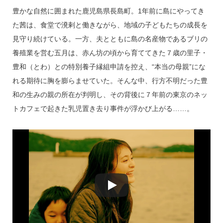
豊かな自然に囲まれた鹿児島県長島町。1年前に島にやってき
た茜は、食堂で溌剌と働きながら、地域の子どもたちの成長を
見守り続けている。一方、夫とともに島の名産物であるブリの
養殖業を営む五月は、赤ん坊の頃から育ててきた７歳の里子・
豊和（とわ）との特別養子縁組申請を控え、“本当の母親”にな
れる期待に胸を膨らませていた。そんな中、行方不明だった豊
和の生みの親の所在が判明し、その背後に７年前の東京のネッ
トカフェで起きた乳児置き去り事件が浮かび上がる……。