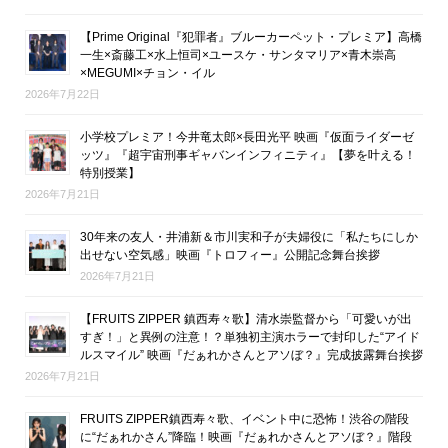
【Prime Original『犯罪者』ブルーカーペット・プレミア】高橋
一生×斎藤工×水上恒司×ユースケ・サンタマリア×青木崇高
×MEGUMI×チョン・イル
2026年7月22日
小学校プレミア！今井竜太郎×長田光平 映画『仮面ライダーゼ
ッツ』『超宇宙刑事ギャバンインフィニティ』【夢を叶える！
特別授業】
2026年7月21日
30年来の友人・井浦新＆市川実和子が夫婦役に「私たちにしか
出せない空気感」映画『トロフィー』公開記念舞台挨拶
2026年7月21日
【FRUITS ZIPPER 鎮西寿々歌】清水崇監督から「可愛いが出
すぎ！」と異例の注意！？単独初主演ホラーで封印した“アイド
ルスマイル” 映画『だぁれかさんとアソぼ？』完成披露舞台挨拶
2026年7月21日
FRUITS ZIPPER鎮西寿々歌、イベント中に恐怖！渋谷の階段
に“だぁれかさん”降臨！映画『だぁれかさんとアソぼ？』階段