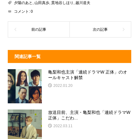
a
n
e
夕陽のあと
,
山田真歩
,
貫地谷しほり
,
越川道夫
d
a
b
コメント:
0
s
o
o
k
関連記事一覧
亀梨和也主演「連続ドラマW 正体」のオ
ールキャスト解禁
2022.01.20
放送目前、主演・亀梨和也「連続ドラマW
正体」こだわ...
2022.03.11