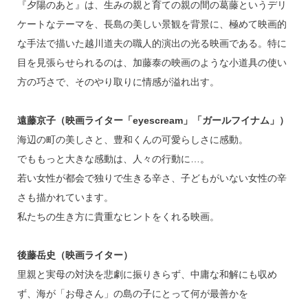
『夕陽のあと』は、生みの親と育ての親の間の葛藤というデリ
ケートなテーマを、長島の美しい景観を背景に、極めて映画的
な手法で描いた越川道夫の職人的演出の光る映画である。特に
目を見張らせられるのは、加藤泰の映画のような小道具の使い
方の巧さで、そのやり取りに情感が溢れ出す。
遠藤京子（映画ライター「eyescream」「ガールフイナム」）
海辺の町の美しさと、豊和くんの可愛らしさに感動。
でももっと大きな感動は、人々の行動に…。
若い女性が都会で独りで生きる辛さ、子どもがいない女性の辛
さも描かれています。
私たちの生き方に貴重なヒントをくれる映画。
後藤岳史（映画ライター）
里親と実母の対決を悲劇に振りきらず、中庸な和解にも収め
ず、海が「お母さん」の島の子にとって何が最善かを