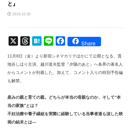
と』
2019.10.30
X
T
H
Li
F
Share
hr
at
n
a
11月8日（金）より新宿シネマカリテほかにて公開となる、貫
e
e
e
c
地谷しほり主演、越川道夫監督『夕陽のあと』へ各界の著名人
a
n
e
からコメントが到着した。加えて、コメント入りの特別予告編
d
a
b
も解禁。
s
o
o
産みの親と育ての親。どちらが本当の母親なのか、そして“本
k
当の家族”とは？
不妊治療や養子縁組を実際に経験している当事者達も涙した映
画の結末とは―