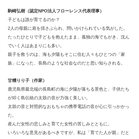
駒崎弘樹（認定NPO法人フローレンス代表理事）
子どもは誰が育てるのか？
2人の母親に肩を揺さぶられ、問いかけられている気がした。
たったひとりで子どもを抱えたまま、孤独の海でもがき、沈ん
でいく人はあまりにも多い。
親子を救うのは、海も夕陽もそこに住む人々もひとつの「家
族」になった、長島のような社会なのだと思い知らされる。
甘糟りり子（作家）
鹿児島県最北端の長島町の海に夕陽が落ちる景色と、子供たち
が叩く島伝統の太鼓の音が力強く美しい。
太鼓の音と対照的なおもちゃの携帯電話の音が心に引っかかっ
た。
産んだ女性の悲しみと育てた女性の苦しみとともに。
いろいろな意見があるべきですが、私は「育てた人が親」だと