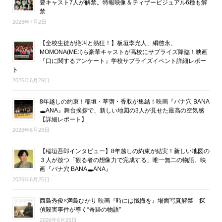
要キャスト7人が解禁。特報映像＆ティザービジュアル6種も解
禁
2026年7月2日
【全校生徒が絶叫と熱狂！】板垣李光人、綱啓永、
MOMONA(ME:I)ら豪華キャストが高校にサプライズ降臨！映画
『口に関するアンケート』学校サプライズイベント詳細レポー
ト
2026年6月29日
8年越しの約束！稲垣・草彅・香取が集結！映画『バナ穴 BANA
🕳ANA』舞台挨拶で、新しい地図の3人が見せた最高の空気感
【詳細レポート】
2026年6月28日
【稲垣吾郎インタビュー】8年越しの約束が結実！新しい地図の
３人が放つ「観る者の想像力で完成する」唯一無二の物語。映
画『バナ穴 BANA🕳ANA』
2026年6月25日
西島秀俊×満島ひかり 映画『時には懺悔を』場面写真解禁 探
偵殺害事件が導く“奇跡の物語”
2026年6月25日