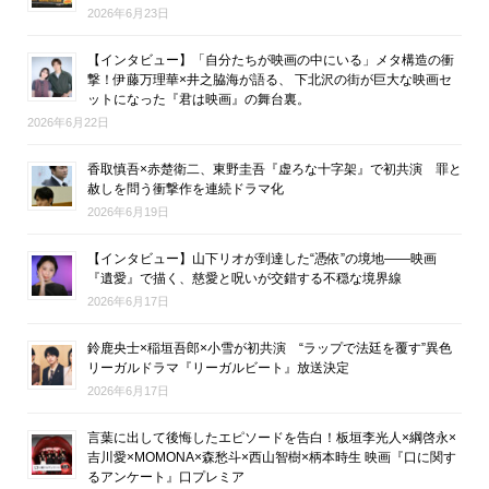
2026年6月23日
【インタビュー】「自分たちが映画の中にいる」メタ構造の衝
撃！伊藤万理華×井之脇海が語る、 下北沢の街が巨大な映画セ
ットになった『君は映画』の舞台裏。
2026年6月22日
香取慎吾×赤楚衛二、東野圭吾『虚ろな十字架』で初共演 罪と
赦しを問う衝撃作を連続ドラマ化
2026年6月19日
【インタビュー】山下リオが到達した“憑依”の境地――映画
『遺愛』で描く、慈愛と呪いが交錯する不穏な境界線
2026年6月17日
鈴鹿央士×稲垣吾郎×小雪が初共演 “ラップで法廷を覆す”異色
リーガルドラマ『リーガルビート』放送決定
2026年6月17日
言葉に出して後悔したエピソードを告白！板垣李光人×綱啓永×
吉川愛×MOMONA×森愁斗×西山智樹×柄本時生 映画『口に関す
るアンケート』口プレミア