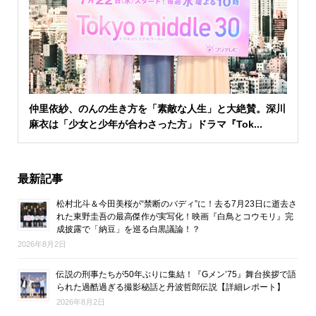
仲里依紗、のんの生き方を「素敵な人生」と大絶賛。深川
麻衣は「少女と少年が合わさった方」ドラマ『Tok...
最新記事
松村北斗＆今田美桜が“禁断のバディ”に！去る7月23日に逝去さ
れた東野圭吾の最高傑作が実写化！映画『白鳥とコウモリ』完
成披露で「納豆」を巡る白黒議論！？
2026年8月2日
伝説の刑事たちが50年ぶりに集結！『Gメン’75』舞台挨拶で語
られた過酷過ぎる撮影秘話と丹波哲郎伝説【詳細レポート】
2026年8月2日