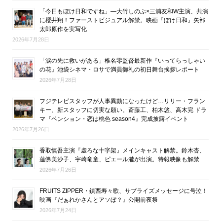
「今日もぼけ日和ですね」―大竹しのぶ×三浦友和W主演、共演
に櫻井翔！ファーストビジュアル解禁。映画『ぼけ日和』矢部
太郎原作を実写化
2026年7月28日
「涙の先に救いがある」椎名零監督最新作『いってらっしゃい
の花』池袋シネマ・ロサで満員御礼の初日舞台挨拶レポート
2026年7月28日
フジテレビスタッフが人事異動になったけど…リリー・フラン
キー、新スタッフに切実な願い。斎藤工、柏木悠、高木完 ドラ
マ『ペンション・恋は桃色 season4』完成披露イベント
2026年7月26日
香取慎吾主演『虚ろな十字架』メインキャスト解禁。鈴木杏、
蓮佛美沙子、宇崎竜童、ピエール瀧が出演。特報映像も解禁
2026年7月26日
FRUITS ZIPPER・鎮西寿々歌、サプライズメッセージに号泣！
映画『だぁれかさんとアソぼ？』公開前夜祭
2026年7月24日