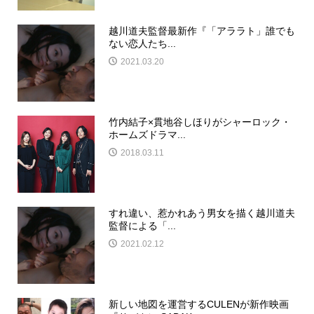
越川道夫監督最新作『「アララト」誰でも
ない恋人たち...
2021.03.20
竹内結子×貫地谷しほりがシャーロック・
ホームズドラマ...
2018.03.11
すれ違い、惹かれあう男女を描く越川道夫
監督による「...
2021.02.12
新しい地図を運営するCULENが新作映画