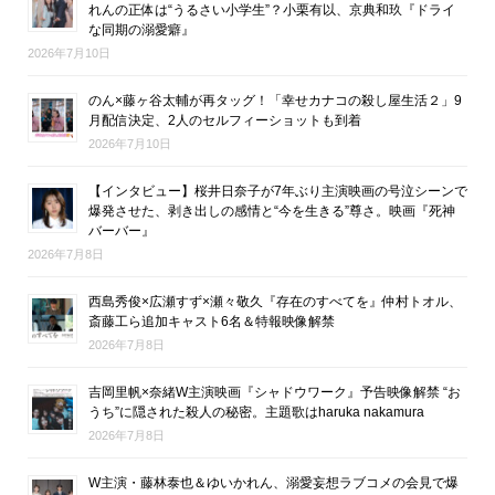
れんの正体は“うるさい小学生”？小栗有以、京典和玖『ドライ
な同期の溺愛癖』
2026年7月10日
のん×藤ヶ谷太輔が再タッグ！「幸せカナコの殺し屋生活２」9
月配信決定、2人のセルフィーショットも到着
2026年7月10日
【インタビュー】桜井日奈子が7年ぶり主演映画の号泣シーンで
爆発させた、剥き出しの感情と“今を生きる”尊さ。映画『死神
バーバー』
2026年7月8日
西島秀俊×広瀬すず×瀬々敬久『存在のすべてを』仲村トオル、
斎藤工ら追加キャスト6名＆特報映像解禁
2026年7月8日
吉岡里帆×奈緒W主演映画『シャドウワーク』予告映像解禁 “お
うち”に隠された殺人の秘密。主題歌はharuka nakamura
2026年7月8日
W主演・藤林泰也＆ゆいかれん、溺愛妄想ラブコメの会見で爆