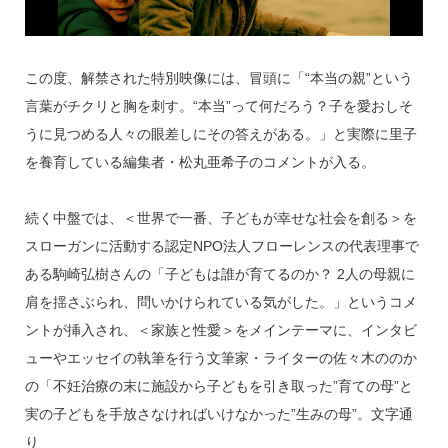
この度、解禁された特別映像には、冒頭に「“本当の親”という
言葉がチクリと胸を刺す。“本当”って何だろう？子を愛おしそ
うに見つめる人々の眼差しにその答えがある。」と実際に里子
を養育している編集者・松丸亜希子のコメントが入る。
続く中盤では、＜世界で一番、子どもが幸せな社会を創る＞を
スローガンに活動する認定NPO法人フローレンスの代表理事で
ある駒崎弘樹さんの「子どもは誰が育てるのか？ 2人の母親に
肩を揺さぶられ、問いかけられている気がした。」というコメ
ントが挿入され、＜家族と性愛＞をメインテーマに、インタビ
ューやエッセイの執筆を行う文筆家・ライターの佐々木ののか
の「不妊治療の末に施設から子どもを引き取った”育ての母”と
実の子どもを手放さなければいけなかった”生みの母”。文字通
り