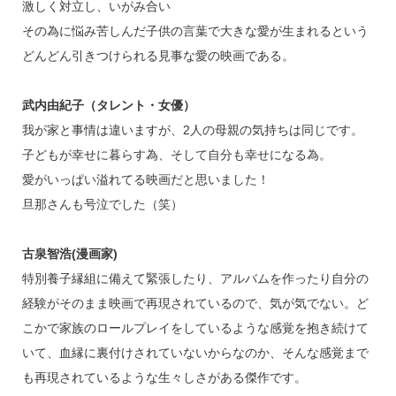
激しく対立し、いがみ合い
その為に悩み苦しんだ子供の言葉で大きな愛が生まれるという
どんどん引きつけられる見事な愛の映画である。
武内由紀子（タレント・女優）
我が家と事情は違いますが、2人の母親の気持ちは同じです。
子どもが幸せに暮らす為、そして自分も幸せになる為。
愛がいっぱい溢れてる映画だと思いました！
旦那さんも号泣でした（笑）
古泉智浩(漫画家)
特別養子縁組に備えて緊張したり、アルバムを作ったり自分の
経験がそのまま映画で再現されているので、気が気でない。ど
こかで家族のロールプレイをしているような感覚を抱き続けて
いて、血縁に裏付けされていないからなのか、そんな感覚まで
も再現されているような生々しさがある傑作です。