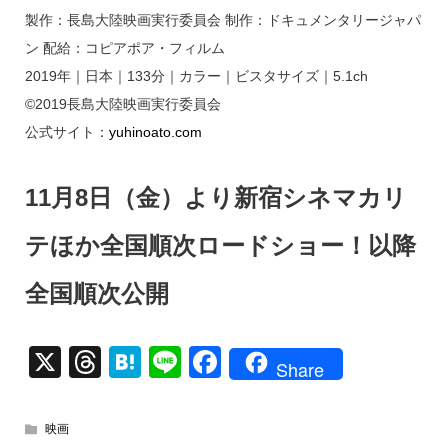
製作：長島大陸映画実行委員会 制作：ドキュメンタリージャパ
ン 配給：コピアポア・フィルム
2019年｜日本｜133分｜カラー｜ビスタサイズ｜5.1ch
©2019長島大陸映画実行委員会
公式サイト：
yuhinoato.com
11月8日（金）より新宿シネマカリ
テほか全国順次ロードショー！以降
全国順次公開
X
T
H
Li
F
Share
hr
at
n
a
e
e
e
c
映画