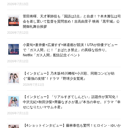
2026年7月13日
菅田将暉、天才軍師役も「国語は2点」と自虐！？本木雅弘は司
会を差し置いて監督を質問攻め！吉高由里子 映画『黒牢城』公
開御礼舞台挨拶
2026年7月12日
小栗旬×蒼井優×広瀬すず×林遣都が競演！UTAが俳優デビュー
で「ガス人間」に！「まばたき禁止」の異様な役作り。
Netflix「ガス人間」配信記念イベント
2026年7月12日
【インタビュー】乃木坂46川﨑桜×小川彩、同期コンビが紡
ぐ“最強の友情”！ドラマ『野球少女鷲尾』
2026年7月11日
【インタビュー】「リアルすぎてしんどい」話題作が実写化！
中沢元紀×秋田汐梨×齊藤なぎさが選ぶ“本当の幸せ。ドラマ『幸
せになりたいマサムネ君』
2026年7月11日
【4ショットインタビュー】藤林泰也も驚愕！ヒロイン・ゆいか