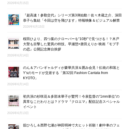
2026年6月15日
『超高速！参勤交代』シリーズ第3弾始動！佐々木蔵之介、深田
恭子ら集結「今回は空を飛びます」特報映像＆ビジュアル解禁
2026年6月15日
桜田ひより、四つ葉のクローバーを“10秒”で見つける！？木戸
大聖も目撃した驚異の特技。早瀬憩×唐田えりか 映画『モブ子
の恋』公開記念舞台挨拶
2026年6月14日
のん＆アバンギャルディが豪華共演＆囲み会見！伝統の和装と
Y’sのモードが交差する「第32回 Fashion Cantata from
KYOTO」
2026年6月14日
初共演の杉咲花＆多部未華子が驚愕！今泉監督の“1mm単位”の
異常なこだわりとは？ドラマ『クロエマ』配信記念スペシャル
イベント
2026年6月13日
舘ひろし＆西野七瀬が神田明神で大ヒット祈願！劇中車のフェ