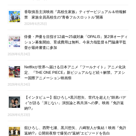
香取慎吾主演映画『高校生家族』ティザービジュアル＆特報解
禁 家族全員高校生の“青春フルスロットル”開幕
2026年6月25日
俳優・声優を目指す12歳〜25歳対象「OPALIS」第2弾オーディ
ション募集開始、育成費用は無料。今泉力哉監督＆門脇康平監
督が最終審査に参加
2026年6月24日
Netflixが世界へ届ける日本アニメ『フールナイト』アニメ化決
定、『THE ONE PIECE』新ビジュアルなど続々解禁。アヌシ
ー国際アニメーション映画祭
2026年6月24日
【インタビュー】舘ひろし×黒川想矢、世代を超えた“師弟バデ
ィ”が語る「演じない」演技論と再共演への夢。映画『免許返
納!?』
2026年6月23日
舘ひろし、西野七瀬、黒川想矢、八嶋智人が集結！映画『免許
返納!?』公開前夜祭で爆笑の“返納”エピソードを告白