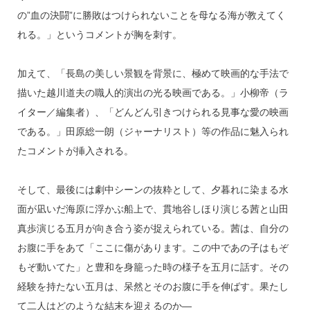
の”血の決闘”に勝敗はつけられないことを母なる海が教えてく
れる。」というコメントが胸を刺す。
加えて、「長島の美しい景観を背景に、極めて映画的な手法で
描いた越川道夫の職人的演出の光る映画である。」小柳帝（ラ
イター／編集者）、「どんどん引きつけられる見事な愛の映画
である。」田原総一朗（ジャーナリスト）等の作品に魅入られ
たコメントが挿入される。
そして、最後には劇中シーンの抜粋として、夕暮れに染まる水
面が凪いだ海原に浮かぶ船上で、貫地谷しほり演じる茜と山田
真歩演じる五月が向き合う姿が捉えられている。茜は、自分の
お腹に手をあて「ここに傷があります。この中であの子はもぞ
もぞ動いてた」と豊和を身籠った時の様子を五月に話す。その
経験を持たない五月は、呆然とそのお腹に手を伸ばす。果たし
て二人はどのような結末を迎えるのか―