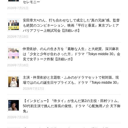
セレモニー
2026年7月21日
安田章大×のん、打ち合わせなしで成立した“真の兄妹”感。監督
も絶賛のコンビネーション。映画『平行と垂直』東京プレミア
バリアフリー上映試写会【詳細レポ】
2026年7月19日
仲里依紗、のんの生き方を「素敵な人生」と大絶賛。深川麻衣
は「少女と少年が合わさった方」ドラマ『Tokyo middle 30』会
見で女子トーク炸裂【詳細レポ】
2026年7月18日
主演・仲里依紗と主題歌・ふみのがドラマセットで初対面。現
場ではのんの誕生日サプライズも。ドラマ『Tokyo middle 30』
2026年7月17日
【インタビュー】『侍タイ』が生んだ第2の主役・田村ツトム。
50代初主演で挑んだ座長の覚悟。ドラマ『心配無用ノ介 天下御
免』
2026年7月16日