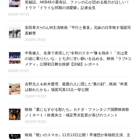
笑秘話。AKB48小栗有以、ファンの心が読める能力がほしい！
ドラマ『ドライな同期の溺愛癖』記者会見
2026年7月7日
安田章大×のんW主演映画『平行と垂直』兄妹の日常映す場面写
真解禁
2026年7月6日
中島健人、全身で表現した“令和のスター”像を熱弁！「次は君
の波に乗りたいな」と七夕に甘い願いを込める。映画『ラブ≠コ
メディ』公開初日舞台挨拶【詳細】レポート
2026年7月4日
吉野北人＆鈴木愛理、最愛の人に隠した“裏の顔”…映画『昨夜
は殺れたかも』場面写真13点一挙公開
2026年7月3日
映画『藁にもすがる獣たち』カナダ・ファンタジア国際映画祭
ノミネート！鈴鹿央士・城定秀夫監督が喜びのコメント
2026年7月3日
映画『呪いのスマホ』11月13日公開！早瀬憩が単独初主演、主