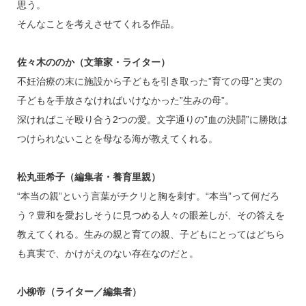
思う。
そんなことを考えさせてくれる作品。
佐々木ののか（文筆家・ライター）
不妊治療の末に施設から子どもを引き取った”育ての母”と実の
子どもを手放さなければいけなかった”生みの母”。
深ければこそ殴り合う2つの愛。文字通りの”血の決闘”に勝敗は
つけられないことを母なる海が教えてくれる。
松丸亜希子（編集者・養育里親）
“本当の親”という言葉がチクリと胸を刺す。“本当”って何だろ
う？豊和を愛おしそうに見つめる人々の眼差しが、その答えを
教えてくれる。生みの親と育ての親、子どもにとってはどちら
も真実で、かけがえのない存在なのだと。
小柳帝（ライター／編集者）