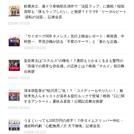
鈴鹿央士、連ドラ単独初主演作で「法廷ラップ」に挑戦！稲垣
吾郎も「僕もラップしたい」と熱望？ドラマ9「リーガルビート
-逆転の法廷-」記者会見
2026年7月23日
『サイボーグ009 ネメシス』先行上映会レポート：梶裕貴、中
村悠一、早見沙織が語る「不変のテーマ」と「新たな正義」
2026年7月22日
染谷将太は“ステルス”の権化！？唐田えりか＆くるまも驚愕の
「現場での異常な存在感」の正体とは？映画『チルド』初日舞
台挨拶
2026年7月22日
清水崇監督が“稲川淳二”化！？「コメディーもやりたい！」板
垣李光人らキャストが浴衣＆提灯ルックで登場！映画『口に関
するアンケート』夏休み直前！公開記念舞台挨拶
2026年7月22日
うまくいっても100万円の赤字！？侍タイムスリッパー外伝・
連続時代劇「心配無用ノ介 天下御免」記者会見
2026年7月22日