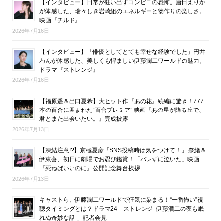
【インタビュー】日常が狂い出すコンビニの恐怖。唐田えりか
が体感した、瑞々しき岩崎組のエネルギーと物作りの楽しさ。
映画『チルド』
2026年7月16日
【インタビュー】「俳優としてとても幸せな経験でした」円井
わんが体感した、美しくも悍ましい伊藤潤二ワールドの魅力。
ドラマ『ストレンジ』
2026年7月16日
【福原遥＆出口夏希】大ヒット作『あの花』続編に驚き！777
本の百合に囲まれた“百合プレミア” 映画『あの星が降る丘で、
君とまた出会いたい。』完成披露
2026年7月13日
【凍結注意!?】京極夏彦「SNS投稿時は気をつけて！」 奈緒＆
伊東蒼、初日に劇場でお忍び鑑賞！「バレずに泣いた」映画
『死ねばいいのに』公開記念舞台挨拶
2026年7月13日
キャストら、伊藤潤二ワールドで狂気に染まる！“一番怖い”視
聴タイミングとは？ドラマ24「ストレンジ -伊藤潤二の夜も眠
れぬ奇妙な話-」記者会見