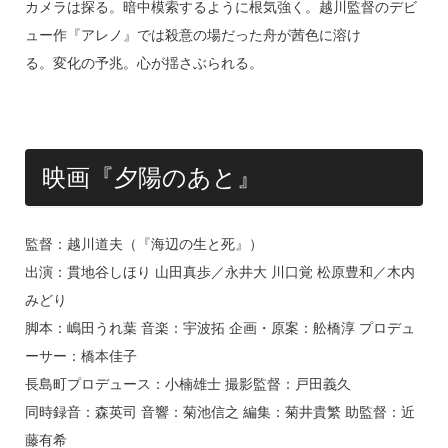
カメラは探る。暗中模索するように根気強く。越川監督のデビ
ュー作『アレノ』では殺意の場だった舟が茜色に溶け
る。変化の予兆。心が揺さぶられる。
映画『夕陽のあと』
監督：越川道夫（『海辺の生と死』）
出演：貫地谷しほり 山田真歩／永井大 川口覚 松原豊和／木内
みどり
脚本：嶋田うれ葉 音楽：宇波拓 企画・原案：舩橋淳 プロデュ
ーサー：橋本佳子
長島町プロデュース：小楠雄士 撮影監督：戸田義久
同時録音：森英司 音響：菊池信之 編集：菊井貴繁 助監督：近
藤有希