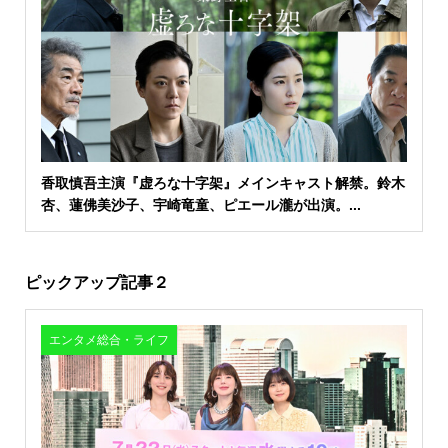
香取慎吾主演『虚ろな十字架』メインキャスト解禁。鈴木
杏、蓮佛美沙子、宇崎竜童、ピエール瀧が出演。...
ピックアップ記事２
エンタメ総合・ライフ