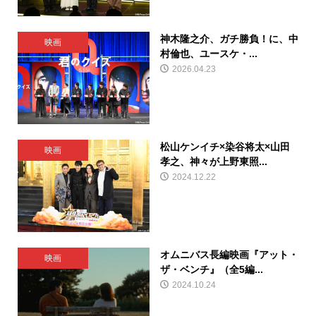
神木隆之介、ガチ勝負！に、中
映画
村倫也、ユースケ・...
2026.04.23
松山ケンイチ×染谷将太×山田
映画
孝之、神々が上野東照...
2024.12.22
オムニバス長編映画『アット・
映画
ザ・ベンチ』（全5編...
2024.10.24