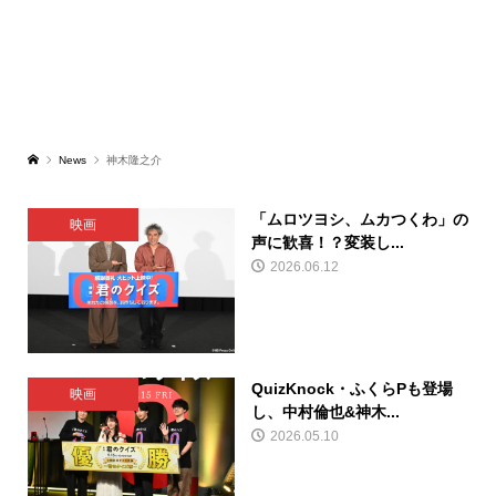
News
神木隆之介
「ムロツヨシ、ムカつくわ」の
映画
声に歓喜！？変装し...
2026.06.12
QuizKnock・ふくらPも登場
映画
し、中村倫也&神木...
2026.05.10