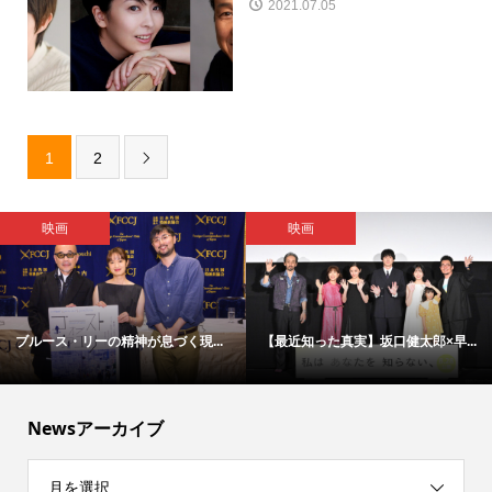
2021.07.05
1
2

映画
映画
ブルース・リーの精神が息づく現...
【最近知った真実】坂口健太郎×早...
Newsアーカイブ
月を選択