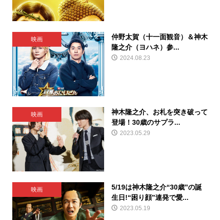
仲野太賀（十一面観音）＆神木
映画
隆之介（ヨハネ）参...
2024.08.23
神木隆之介、お札を突き破って
映画
登場！30歳のサプラ...
2023.05.29
5/19は神木隆之介“30歳”の誕
映画
生日!“困り顔”連発で愛...
2023.05.19