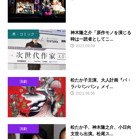
神木隆之介「原作モノを演じる
本・コミック
時は一読者としてこ...
2021.09.09
松たか子主演、大人計画『パ・
演劇
ラパパンパン』メイ...
2021.08.06
松たか子、神木隆之介、小日向
演劇
文世ら出演。松尾ス...