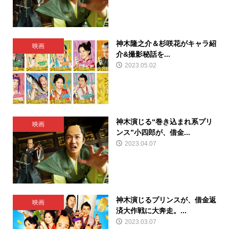
神木隆之介＆杉咲花がキャラ紹
映画
介&撮影秘話を...
2023.05.02
神木演じる“巻き込まれ系プリ
映画
ンス”小四郎が、借金...
2023.04.07
神木演じるプリンスが、借金返
映画
済大作戦に大奔走。...
2023.03.07