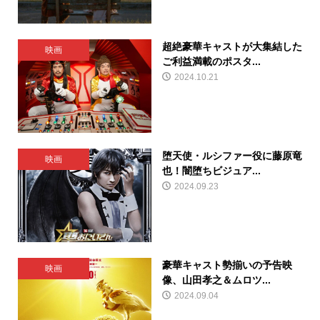
超絶豪華キャストが大集結した
映画
ご利益満載のポスタ...
2024.10.21
堕天使・ルシファー役に藤原竜
映画
也！闇堕ちビジュア...
2024.09.23
豪華キャスト勢揃いの予告映
映画
像、山田孝之＆ムロツ...
2024.09.04