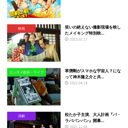
笑いの絶えない撮影現場を映し
映画
たメイキング特別映...
2023.02.17
草彅剛がスマホな宇宙人？にな
エンタメ総合・ライフ
って神木隆之介と共...
2022.04.19
松たか子主演、大人計画『パ・
演劇
ラパパンパン』開幕...
2021.11.04