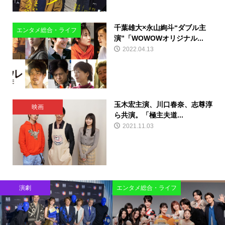
千葉雄大×永山絢斗“ダブル主
エンタメ総合・ライフ
演”「WOWOWオリジナル...
2022.04.13
玉木宏主演、川口春奈、志尊淳
映画
ら共演。「極主夫道...
2021.11.03
演劇
エンタメ総合・ライフ